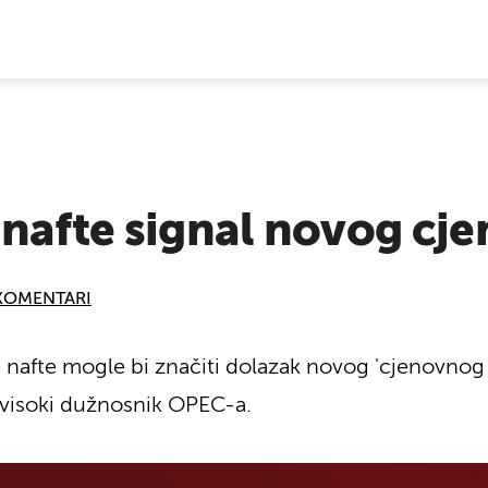
E VIJESTI
 nafte signal novog cj
KOMENTARI
e nafte mogle bi značiti dolazak novog 'cjenovnog 
n visoki dužnosnik OPEC-a.