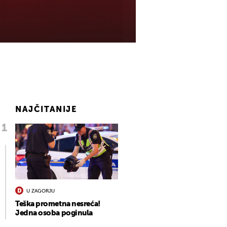
NAJČITANIJE
U ZAGORJU
Teška prometna nesreća!
Jedna osoba poginula