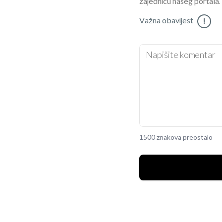
zajednicu našeg portala.
Važna obavijest
!
1500 znakova preostalo