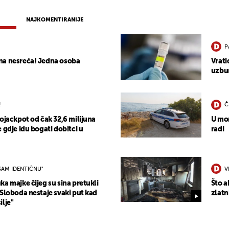
NAJKOMENTIRANIJE
P
na nesreća! Jedna osoba
Vrati
uzbun
!
Č
ojackpot od čak 32,6 milijuna
U mor
 gdje idu bogati dobitci u
radi
SAM IDENTIČNU"
V
a majke čijeg su sina pretukli
Što a
"Sloboda nestaje svaki put kad
zlatn
ilje"