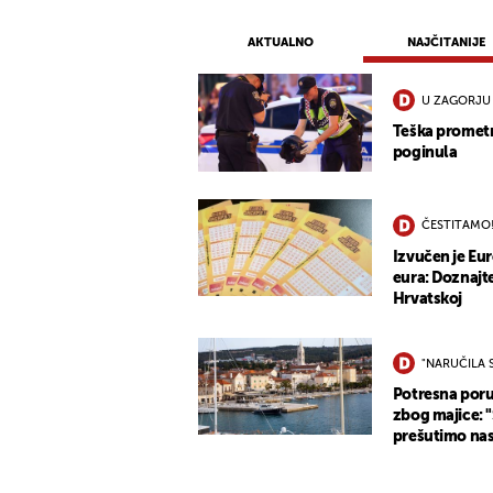
AKTUALNO
NAJČITANIJE
U ZAGORJU
Teška promet
poginula
ČESTITAMO
Izvučen je Eur
eura: Doznajte
Hrvatskoj
"NARUČILA 
Potresna poruk
zbog majice: 
prešutimo nas