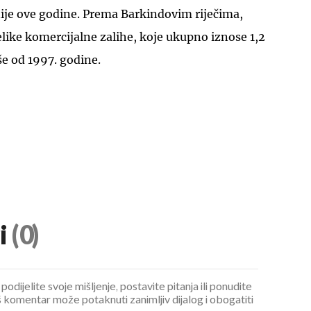
ije ove godine. Prema Barkindovim riječima,
velike komercijalne zalihe, koje ukupno iznose 1,2
še od 1997. godine.
UKLJUČITE NOTIFIKACIJE
i
(0)
podijelite svoje mišljenje, postavite pitanja ili ponudite
 komentar može potaknuti zanimljiv dijalog i obogatiti