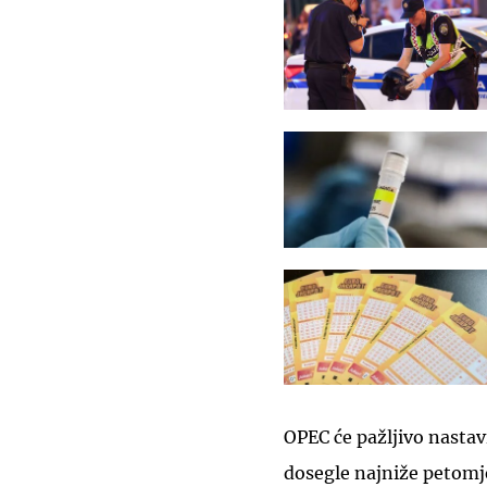
OPEC će pažljivo nastavi
dosegle najniže petomje