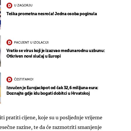
U ZAGORJU
Teška prometna nesreća! Jedna osoba poginula
PACIJENT U IZOLACIJI
Vratio se virus koji je izazvao međunarodnu uzbunu:
Otkriven novi slučaj u Europi
ČESTITAMO!
Izvučen je Eurojackpot od čak 32,6 milijuna eura:
Doznajte gdje idu bogati dobitci u Hrvatskoj
ti pratiti cijene, koje su u posljednje vrijeme
sečne razine, te da će razmotriti smanjenje