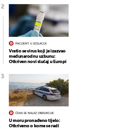
PACIJENT U IZOLACIJI
Vratio se virus koji je izazvao
međunarodnu uzbunu:
Otkriven novi slučaj u Europi
ČEKA SE NALAZ OBDUKCIJE
U moru pronađeno tijelo:
Otkriveno o kome se radi