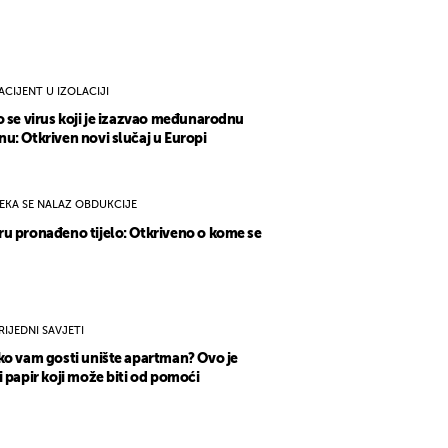
ACIJENT U IZOLACIJI
o se virus koji je izazvao međunarodnu
u: Otkriven novi slučaj u Europi
EKA SE NALAZ OBDUKCIJE
u pronađeno tijelo: Otkriveno o kome se
RIJEDNI SAVJETI
ko vam gosti unište apartman? Ovo je
i papir koji može biti od pomoći