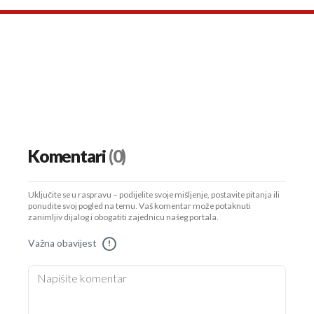
Komentari
(0)
Uključite se u raspravu – podijelite svoje mišljenje, postavite pitanja ili
ponudite svoj pogled na temu. Vaš komentar može potaknuti
zanimljiv dijalog i obogatiti zajednicu našeg portala.
Važna obavijest
!