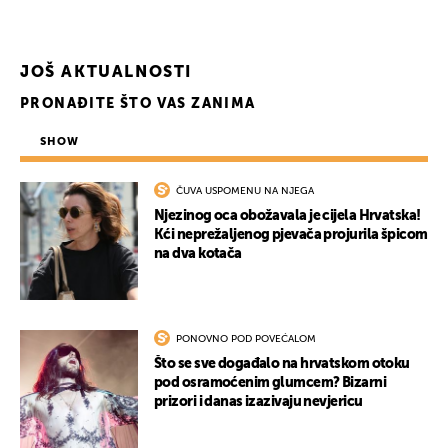
JOŠ AKTUALNOSTI
PRONAĐITE ŠTO VAS ZANIMA
SHOW
ČUVA USPOMENU NA NJEGA
Njezinog oca obožavala je cijela Hrvatska!
Kći neprežaljenog pjevača projurila špicom
na dva kotača
PONOVNO POD POVEĆALOM
Što se sve događalo na hrvatskom otoku
pod osramoćenim glumcem? Bizarni
prizori i danas izazivaju nevjericu