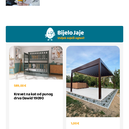
589,00 €
Krevet na kat od punog
drva Dawid 19090
1,00 €