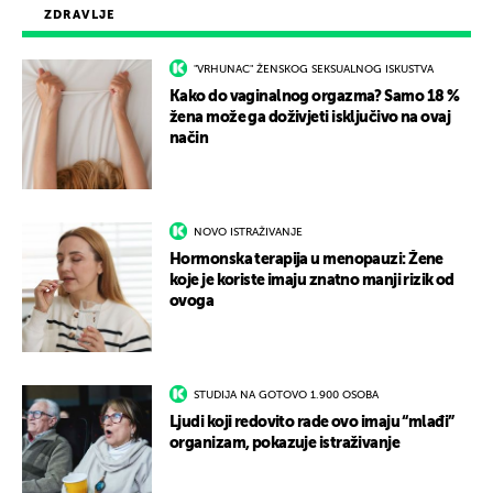
ZDRAVLJE
"VRHUNAC" ŽENSKOG SEKSUALNOG ISKUSTVA
Kako do vaginalnog orgazma? Samo 18 %
žena može ga doživjeti isključivo na ovaj
način
NOVO ISTRAŽIVANJE
Hormonska terapija u menopauzi: Žene
koje je koriste imaju znatno manji rizik od
ovoga
STUDIJA NA GOTOVO 1.900 OSOBA
Ljudi koji redovito rade ovo imaju “mlađi”
organizam, pokazuje istraživanje