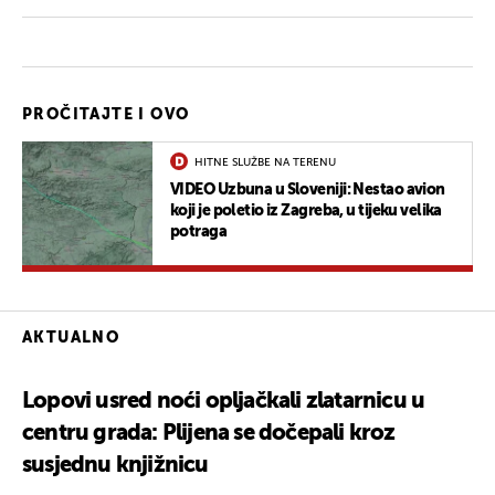
PROČITAJTE I OVO
HITNE SLUŽBE NA TERENU
VIDEO Uzbuna u Sloveniji: Nestao avion
koji je poletio iz Zagreba, u tijeku velika
potraga
AKTUALNO
Lopovi usred noći opljačkali zlatarnicu u
centru grada: Plijena se dočepali kroz
susjednu knjižnicu