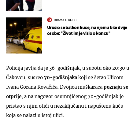
DRAMA U RIJECI
Urušio se balkon kuće, na njemu bile dvije
osobe: "Život im je visio o koncu"
Policija javlja da je 36-godišnjak, u subotu oko 20:30 u
Čakovcu, susreo
70-godišnjaka
koji se šetao Ulicom
Ivana Gorana Kovačića. Dvojica muškaraca
poznaju se
otprije
, a na nagovor osumnjičenog 70-godišnjak je
pristao s njim otići u nezaključanu i napuštenu kuću
koja se nalazi u istoj ulici.