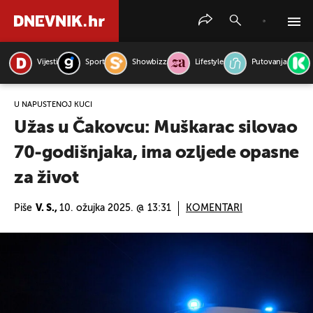
Vijesti
Sport
Showbizz
Lifestyle
Putovanja
PRETRAŽITE VIJESTI
U NAPUŠTENOJ KUĆI
Užas u Čakovcu: Muškarac silovao
70-godišnjaka, ima ozljede opasne
za život
Piše
V. S.,
10. ožujka 2025. @ 13:31
KOMENTARI