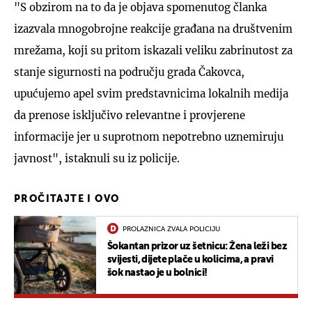
"S obzirom na to da je objava spomenutog članka
izazvala mnogobrojne reakcije građana na društvenim
mrežama, koji su pritom iskazali veliku zabrinutost za
stanje sigurnosti na području grada Čakovca,
upućujemo apel svim predstavnicima lokalnih medija
da prenose isključivo relevantne i provjerene
informacije jer u suprotnom nepotrebno uznemiruju
javnost", istaknuli su iz policije.
PROČITAJTE I OVO
PROLAZNICA ZVALA POLICIJU
Šokantan prizor uz šetnicu: Žena leži bez
svijesti, dijete plače u kolicima, a pravi
šok nastao je u bolnici!