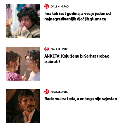
DALEKI GRAD
Ima tek šest godina, a već je jedan od
najnagrađivanijih dječjih glumaca
NASLJEDNIK
ANKETA: Koju ženu bi Serhat trebao
izabrati?
NASLJEDNIK
Rade mu iza leđa, a on toga nije svjestan