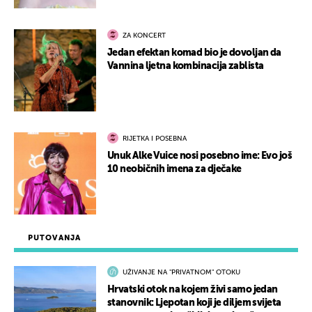
ZA KONCERT
Jedan efektan komad bio je dovoljan da
Vannina ljetna kombinacija zablista
RIJETKA I POSEBNA
Unuk Alke Vuice nosi posebno ime: Evo još
10 neobičnih imena za dječake
PUTOVANJA
UŽIVANJE NA "PRIVATNOM" OTOKU
Hrvatski otok na kojem živi samo jedan
stanovnik: Ljepotan koji je diljem svijeta