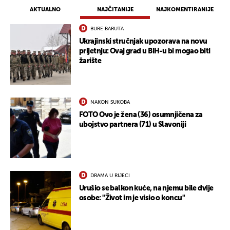
AKTUALNO
NAJČITANIJE
NAJKOMENTIRANIJE
BURE BARUTA
Ukrajinski stručnjak upozorava na novu
prijetnju: Ovaj grad u BiH-u bi mogao biti
žarište
NAKON SUKOBA
FOTO Ovo je žena (36) osumnjičena za
ubojstvo partnera (71) u Slavoniji
DRAMA U RIJECI
Urušio se balkon kuće, na njemu bile dvije
osobe: "Život im je visio o koncu"