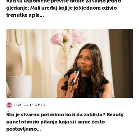
Kad su uspomene previše dobre za samo jedno
gledanje: Mali uređaj koji je još jednom oživio
trenutke s ple...
POKROVITELJ BIPA
Što je stvarno potrebno koži da zablista? Beauty
panel otvorio pitanja koja si i same često
postavljamo...