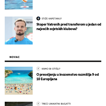
STIŽE KAPETANU?
Stoper Vatrenih pred transferom u jedan od
najvećih svjetskih klubova?
NOVAC
KAMO BI OTIŠLI?
O preseljenju u inozemstvo razmišlja 9 od
10 Europljana
TREĆI UNIKATNI BUGATTI