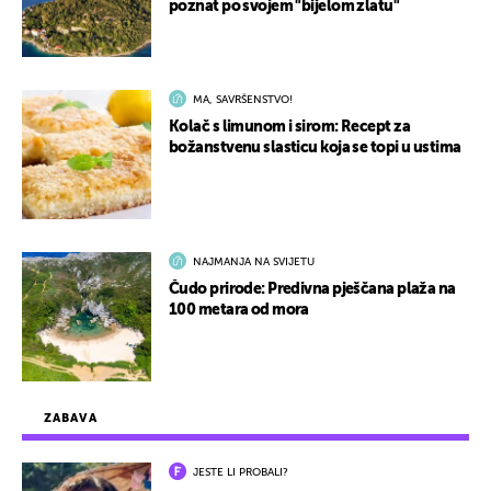
poznat po svojem "bijelom zlatu"
MA, SAVRŠENSTVO!
Kolač s limunom i sirom: Recept za
božanstvenu slasticu koja se topi u ustima
NAJMANJA NA SVIJETU
Čudo prirode: Predivna pješčana plaža na
100 metara od mora
ZABAVA
JESTE LI PROBALI?