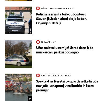
UŽAS U SLAVONSKOM BRODU
Policija razrješila teško ubojstvo u
Slavoniji: Jedan ubod bio je koban.
Objavljeni detalji
UKLJUČITE NOTIFIKACIJE
UHVAĆEN JE
Užas na istoku zemlje! Usred dana izbo
muškarca u parku i pobjegao
OD METKOVIĆA DO PLOČA
Spektakl na Neretvi okupio desetke tisuća
navijača, u napetoj utrci bodrio ih i sam
premijer