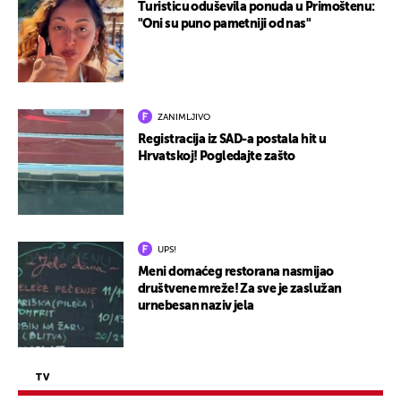
Turisticu oduševila ponuda u Primoštenu:
"Oni su puno pametniji od nas"
ZANIMLJIVO
Registracija iz SAD-a postala hit u
Hrvatskoj! Pogledajte zašto
UPS!
Meni domaćeg restorana nasmijao
društvene mreže! Za sve je zaslužan
urnebesan naziv jela
TV