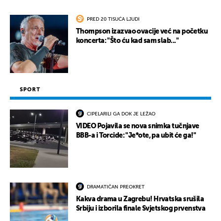
PRED 20 TISUĆA LJUDI
Thompson izazvao ovacije već na početku
koncerta: "Što ću kad sam slab..."
SPORT
CIPELARILI GA DOK JE LEŽAO
VIDEO Pojavila se nova snimka tučnjave
BBB-a i Torcide: "Je*ote, pa ubit će ga!"
DRAMATIČAN PREOKRET
Kakva drama u Zagrebu! Hrvatska srušila
Srbiju i izborila finale Svjetskog prvenstva