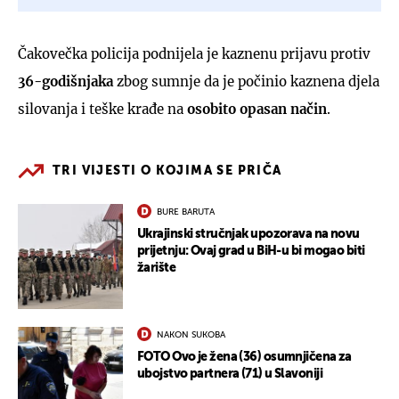
Čakovečka policija podnijela je kaznenu prijavu protiv
36-godišnjaka
zbog sumnje da je počinio kaznena djela
silovanja i teške krađe na
osobito opasan način
.
TRI VIJESTI O KOJIMA SE PRIČA
BURE BARUTA
Ukrajinski stručnjak upozorava na novu
prijetnju: Ovaj grad u BiH-u bi mogao biti
žarište
NAKON SUKOBA
FOTO Ovo je žena (36) osumnjičena za
ubojstvo partnera (71) u Slavoniji