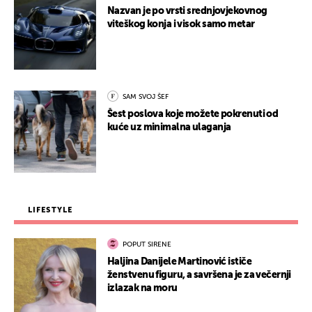
Nazvan je po vrsti srednjovjekovnog
viteškog konja i visok samo metar
SAM SVOJ ŠEF
Šest poslova koje možete pokrenuti od
kuće uz minimalna ulaganja
LIFESTYLE
POPUT SIRENE
Haljina Danijele Martinović ističe
ženstvenu figuru, a savršena je za večernji
izlazak na moru