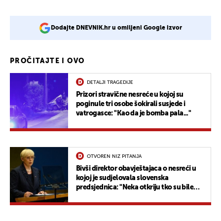
Dodajte DNEVNIK.hr u omiljeni Google izvor
PROČITAJTE I OVO
DETALJI TRAGEDIJE
Prizori stravične nesreće u kojoj su
poginule tri osobe šokirali susjede i
vatrogasce: "Kao da je bomba pala..."
OTVOREN NIZ PITANJA
Bivši direktor obavještajaca o nesreći u
kojoj je sudjelovala slovenska
predsjednica: "Neka otkriju tko su bile
njezine suputnice"