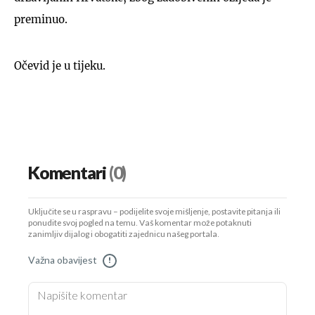
preminuo.
Očevid je u tijeku.
Komentari
(0)
Uključite se u raspravu – podijelite svoje mišljenje, postavite pitanja ili
ponudite svoj pogled na temu. Vaš komentar može potaknuti
zanimljiv dijalog i obogatiti zajednicu našeg portala.
Važna obavijest
!