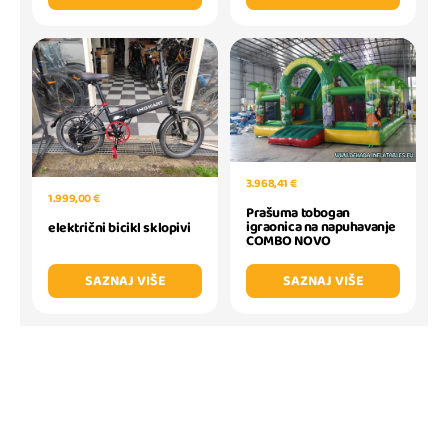
3.968,41 €
1.999,00 €
Prašuma tobogan
igraonica na napuhavanje
električni bicikl sklopivi
COMBO NOVO
SAZNAJ VIŠE
SAZNAJ VIŠE