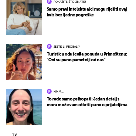
POKAŽITE ŠTO ZNATE!
Samo pravi intelektualci mogu riješiti ovaj
kviz bez ijedne pogreške
JESTE LI PROBALI?
Turisticu oduševila ponuda u Primoštenu:
"Oni su puno pametniji od nas"
HMM…
To rade samo psihopati: Jedan detalj s
mora može vam otkriti puno o prijateljima
TV