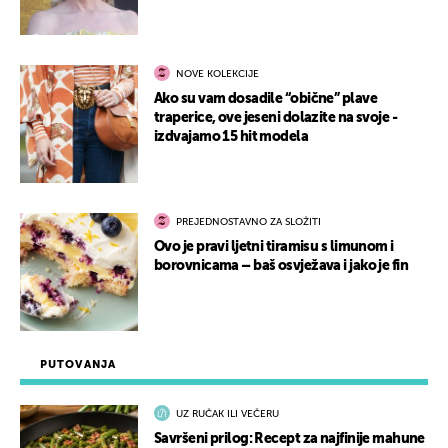
NOVE KOLEKCIJE
Ako su vam dosadile “obične” plave
traperice, ove jeseni dolazite na svoje -
izdvajamo 15 hit modela
PREJEDNOSTAVNO ZA SLOŽITI
Ovo je pravi ljetni tiramisu s limunom i
borovnicama – baš osvježava i jako je fin
PUTOVANJA
UZ RUČAK ILI VEČERU
Savršeni prilog: Recept za najfinije mahune