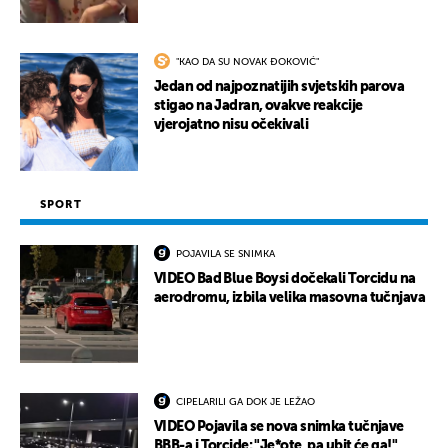
"KAO DA SU NOVAK ĐOKOVIĆ"
Jedan od najpoznatijih svjetskih parova
stigao na Jadran, ovakve reakcije
vjerojatno nisu očekivali
SPORT
POJAVILA SE SNIMKA
VIDEO Bad Blue Boysi dočekali Torcidu na
aerodromu, izbila velika masovna tučnjava
CIPELARILI GA DOK JE LEŽAO
VIDEO Pojavila se nova snimka tučnjave
BBB-a i Torcide: "Je*ote, pa ubit će ga!"