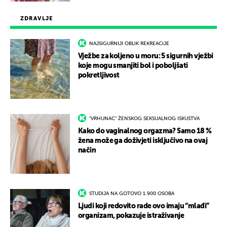
ZDRAVLJE
NAJSIGURNIJI OBLIK REKREACIJE
Vježbe za koljeno u moru: 5 sigurnih vježbi
koje mogu smanjiti bol i poboljšati
pokretljivost
"VRHUNAC" ŽENSKOG SEKSUALNOG ISKUSTVA
Kako do vaginalnog orgazma? Samo 18 %
žena može ga doživjeti isključivo na ovaj
način
STUDIJA NA GOTOVO 1.900 OSOBA
Ljudi koji redovito rade ovo imaju “mlađi”
organizam, pokazuje istraživanje