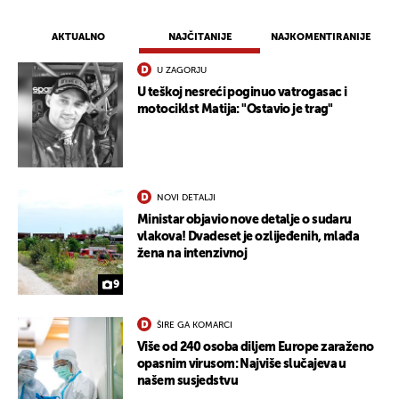
AKTUALNO
NAJČITANIJE
NAJKOMENTIRANIJE
U ZAGORJU
U teškoj nesreći poginuo vatrogasac i
motociklst Matija: "Ostavio je trag"
NOVI DETALJI
Ministar objavio nove detalje o sudaru
vlakova! Dvadeset je ozlijeđenih, mlađa
žena na intenzivnoj
9
ŠIRE GA KOMARCI
Više od 240 osoba diljem Europe zaraženo
opasnim virusom: Najviše slučajeva u
našem susjedstvu