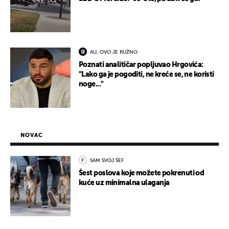
AU, OVO JE RUŽNO
Poznati analitičar popljuvao Hrgovića:
"Lako ga je pogoditi, ne kreće se, ne koristi
noge..."
NOVAC
SAM SVOJ ŠEF
Šest poslova koje možete pokrenuti od
kuće uz minimalna ulaganja