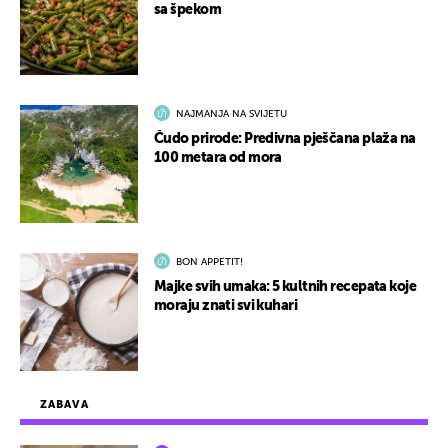
sa špekom
NAJMANJA NA SVIJETU
Čudo prirode: Predivna pješčana plaža na
100 metara od mora
BON APPETIT!
Majke svih umaka: 5 kultnih recepata koje
moraju znati svi kuhari
ZABAVA