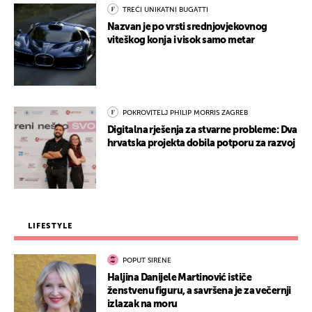
TREĆI UNIKATNI BUGATTI
Nazvan je po vrsti srednjovjekovnog
viteškog konja i visok samo metar
POKROVITELJ PHILIP MORRIS ZAGREB
Digitalna rješenja za stvarne probleme: Dva
hrvatska projekta dobila potporu za razvoj
LIFESTYLE
POPUT SIRENE
Haljina Danijele Martinović ističe
ženstvenu figuru, a savršena je za večernji
izlazak na moru