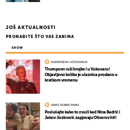
JOŠ AKTUALNOSTI
PRONAĐITE ŠTO VAS ZANIMA
SHOW
NADMAŠENA OČEKIVANJA
UKLJUČITE NOTIFIKACIJE
Thompson ruši brojke i u Vukovaru!
Objavljeno koliko je ulaznica prodano u
kratkom vremenu
SAMO DOBRA PISMA
Poslušajte kako to zvuči kad Nina Badrić i
Jakov Jozinović zapjevaju Oliverov hit!