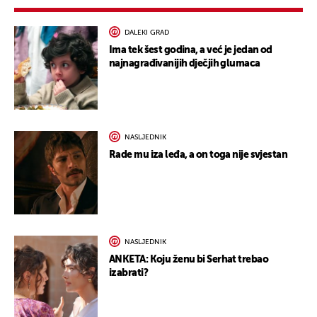
DALEKI GRAD
Ima tek šest godina, a već je jedan od
najnagrađivanijih dječjih glumaca
NASLJEDNIK
Rade mu iza leđa, a on toga nije svjestan
NASLJEDNIK
ANKETA: Koju ženu bi Serhat trebao
izabrati?