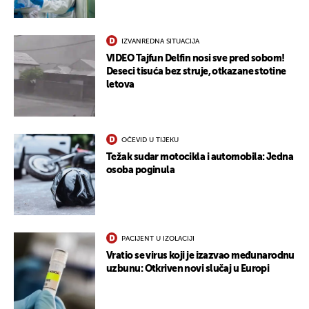
IZVANREDNA SITUACIJA
VIDEO Tajfun Delfin nosi sve pred sobom!
Deseci tisuća bez struje, otkazane stotine
letova
OČEVID U TIJEKU
Težak sudar motocikla i automobila: Jedna
osoba poginula
PACIJENT U IZOLACIJI
Vratio se virus koji je izazvao međunarodnu
uzbunu: Otkriven novi slučaj u Europi