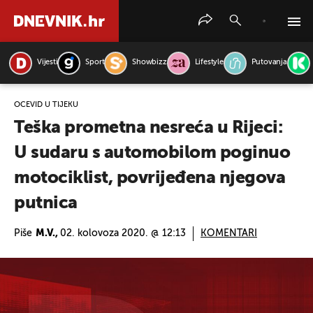
Vijesti
Sport
Showbizz
Lifestyle
Putovanja
PRETRAŽITE VIJESTI
OČEVID U TIJEKU
Teška prometna nesreća u Rijeci:
U sudaru s automobilom poginuo
motociklist, povrijeđena njegova
putnica
Piše
M.V.,
02. kolovoza 2020. @ 12:13
KOMENTARI