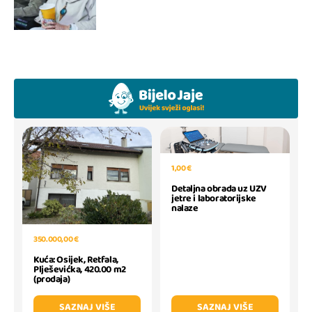
1,00 €
Detaljna obrada uz UZV
jetre i laboratorijske
nalaze
350.000,00 €
Kuća: Osijek, Retfala,
Plješevićka, 420.00 m2
(prodaja)
SAZNAJ VIŠE
SAZNAJ VIŠE