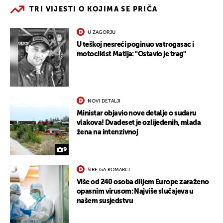
TRI VIJESTI O KOJIMA SE PRIČA
U ZAGORJU
U teškoj nesreći poginuo vatrogasac i
motociklst Matija: "Ostavio je trag"
NOVI DETALJI
Ministar objavio nove detalje o sudaru
vlakova! Dvadeset je ozlijeđenih, mlađa
žena na intenzivnoj
9
ŠIRE GA KOMARCI
Više od 240 osoba diljem Europe zaraženo
opasnim virusom: Najviše slučajeva u
našem susjedstvu