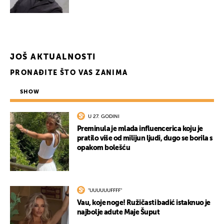
UKLJUČITE NOTIFIKACIJE
JOŠ AKTUALNOSTI
PRONAĐITE ŠTO VAS ZANIMA
SHOW
U 27. GODINI
Preminula je mlada influencerica koju je
pratilo više od milijun ljudi, dugo se borila s
opakom bolešću
"UUUUUUFFFF"
Vau, koje noge! Ružičasti badić istaknuo je
najbolje adute Maje Šuput