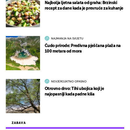
Najbolja ljetna salata od graha: Brzinski
recept za dane kada je prevruće za kuhanje
NAJMANJA NA SVIJETU
Čudo prirode: Predivna pješčana plaža na
100 metara od mora
NEVJEROJATNO OPASNO
Otrovno drvo: Tihi ubojica koji je
najopasniji kada padne kiša
ZABAVA