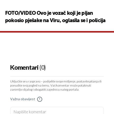
FOTO/VIDEO Ovo je vozač koji je pijan
pokosio pješake na Viru, oglasila se i policija
Komentari
(0)
Uključite se u raspravu – podijelite svoje mišljenje, postavite pitanja ili
ponudite svoj pogled na temu. Vaš komentar može potaknuti
zanimljiv dijalog i obogatiti zajednicu našeg portala.
Važna obavijest
!