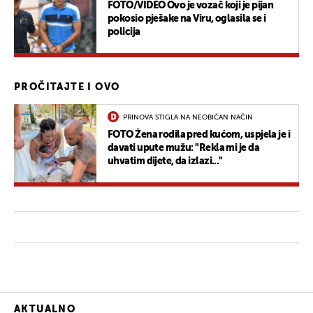
FOTO/VIDEO Ovo je vozač koji je pijan
pokosio pješake na Viru, oglasila se i
policija
PROČITAJTE I OVO
PRINOVA STIGLA NA NEOBIČAN NAČIN
FOTO Žena rodila pred kućom, uspjela je i
davati upute mužu: "Rekla mi je da
uhvatim dijete, da izlazi..."
AKTUALNO