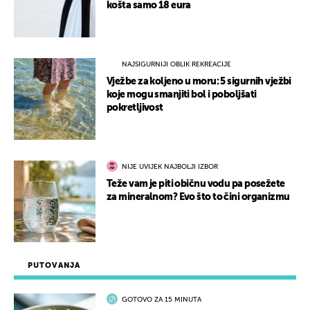
košta samo 18 eura
NAJSIGURNIJI OBLIK REKREACIJE
Vježbe za koljeno u moru: 5 sigurnih vježbi
koje mogu smanjiti bol i poboljšati
pokretljivost
NIJE UVIJEK NAJBOLJI IZBOR
Teže vam je piti običnu vodu pa posežete
za mineralnom? Evo što to čini organizmu
PUTOVANJA
GOTOVO ZA 15 MINUTA