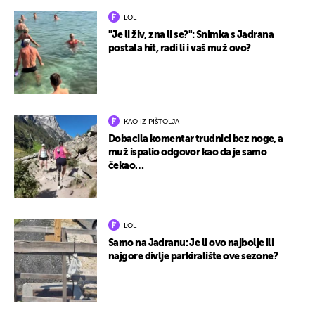
LOL
"Je li živ, zna li se?": Snimka s Jadrana
postala hit, radi li i vaš muž ovo?
KAO IZ PIŠTOLJA
Dobacila komentar trudnici bez noge, a
muž ispalio odgovor kao da je samo
čekao…
LOL
Samo na Jadranu: Je li ovo najbolje ili
najgore divlje parkiralište ove sezone?