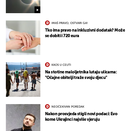
IMAŠ PRAVO, OSTVARI GA!
Tko ima pravo na inkluzivni dodatak? Može
se dobiti i 720 eura
KAOS U CEUTI
Na stotine maloljetnika lutaju ulicama:
"Očajne obitelji traže svoju djecu"
NEOČEKIVAN POREDAK
Nakon prosvjeda stigli novi podaci: Evo
kome Ukrajinci najviše vjeruju