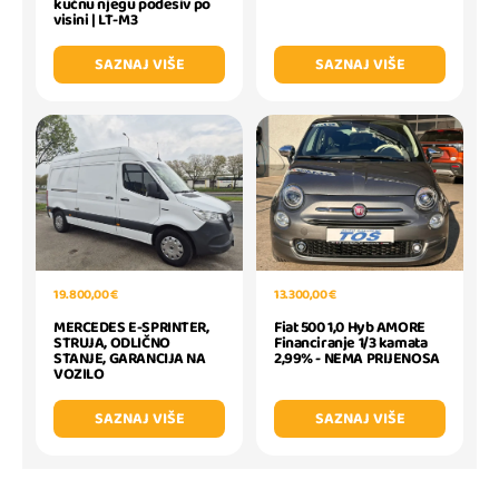
kućnu njegu podesiv po
visini | LT-M3
SAZNAJ VIŠE
SAZNAJ VIŠE
19.800,00 €
13.300,00 €
MERCEDES E-SPRINTER,
Fiat 500 1,0 Hyb AMORE
STRUJA, ODLIČNO
Financiranje 1/3 kamata
STANJE, GARANCIJA NA
2,99% - NEMA PRIJENOSA
VOZILO
SAZNAJ VIŠE
SAZNAJ VIŠE