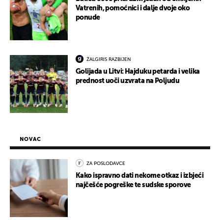
Vatrenih, pomoćnici i dalje dvoje oko
ponude
ŽALGIRIS RAZBIJEN
Golijada u Litvi: Hajduku petarda i velika
prednost uoči uzvrata na Poljudu
NOVAC
ZA POSLODAVCE
Kako ispravno dati nekome otkaz i izbjeći
najčešće pogreške te sudske sporove