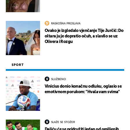
RASKOŠNA PROSLAVA
Ovako je izgledalo vjenčanje Tije Jurčić: Do
oltara ju je dopratio očuh, a slavilo se uz
Olivera i Rozgu
SPORT
SLUŽBENO
Vinicius donio konačnu odluku, oglasio se
emotivnom porukom: "Hvala vam svima"
SLAŽE SE STOŽER
Daliću će se pridružiti jedan od omiljenih