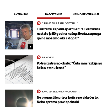
AKTUALNO
NAJČITANIJE
NAJKOMENTIRANIJE
"I DALJE SU PLESALI, VRIŠTALI..."
Turisti mu zapalili apartman: "U 30 minuta
nestalo je 50 godina našeg života, supruga
i ja ne možemo oka sklopiti"
PRIMORJE
Potres zatresao obalu: "Čula sam razbijanje
čaša u stanu iznad"
KAKO GA SIGURNO PROMATRATI?
Ne propustite prizor koji se ne viđa često:
Nebo sprema pravi spektakl