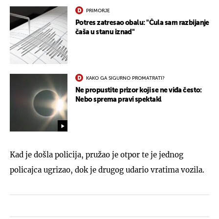
PRIMORJE
Potres zatresao obalu: "Čula sam razbijanje
čaša u stanu iznad"
KAKO GA SIGURNO PROMATRATI?
Ne propustite prizor koji se ne viđa često:
Nebo sprema pravi spektakl
Kad je došla policija, pružao je otpor te je jednog
policajca ugrizao, dok je drugog udario vratima vozila.