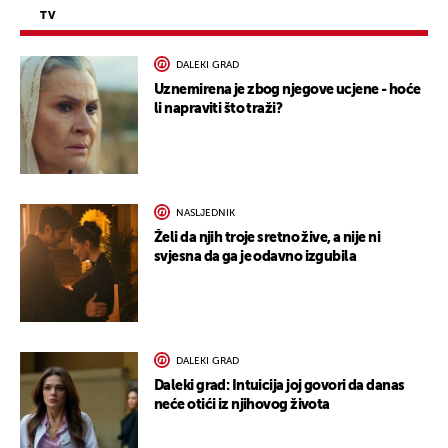
TV
DALEKI GRAD
Uznemirena je zbog njegove ucjene - hoće
li napraviti što traži?
NASLJEDNIK
Želi da njih troje sretno žive, a nije ni
svjesna da ga je odavno izgubila
DALEKI GRAD
Daleki grad: Intuicija joj govori da danas
neće otići iz njihovog života