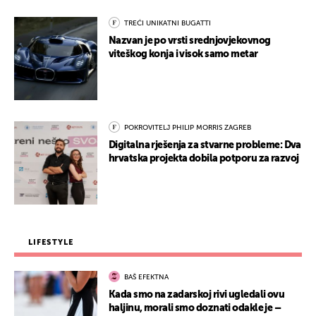
TREĆI UNIKATNI BUGATTI
Nazvan je po vrsti srednjovjekovnog
viteškog konja i visok samo metar
POKROVITELJ PHILIP MORRIS ZAGREB
Digitalna rješenja za stvarne probleme: Dva
hrvatska projekta dobila potporu za razvoj
LIFESTYLE
BAŠ EFEKTNA
Kada smo na zadarskoj rivi ugledali ovu
haljinu, morali smo doznati odakle je –