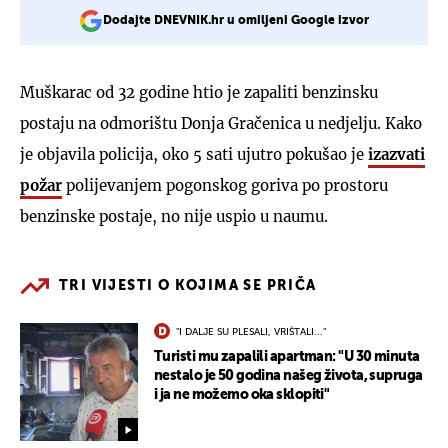
Dodajte DNEVNIK.hr u omiljeni Google izvor
Muškarac od 32 godine htio je zapaliti benzinsku
postaju na odmorištu Donja Gračenica u nedjelju. Kako
je objavila policija, oko 5 sati ujutro pokušao je
izazvati
požar
polijevanjem pogonskog goriva po prostoru
benzinske postaje, no nije uspio u naumu.
TRI VIJESTI O KOJIMA SE PRIČA
"I DALJE SU PLESALI, VRIŠTALI..."
Turisti mu zapalili apartman: "U 30 minuta
nestalo je 50 godina našeg života, supruga
i ja ne možemo oka sklopiti"