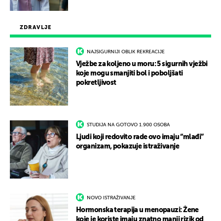
ZDRAVLJE
NAJSIGURNIJI OBLIK REKREACIJE
Vježbe za koljeno u moru: 5 sigurnih vježbi
koje mogu smanjiti bol i poboljšati
pokretljivost
STUDIJA NA GOTOVO 1.900 OSOBA
Ljudi koji redovito rade ovo imaju “mlađi”
organizam, pokazuje istraživanje
NOVO ISTRAŽIVANJE
Hormonska terapija u menopauzi: Žene
koje je koriste imaju znatno manji rizik od