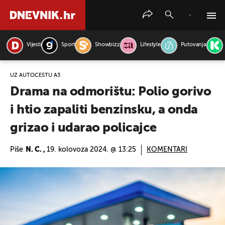
Vijesti
Sport
Showbizz
Lifestyle
Putovanja
PRETRAŽITE VIJESTI
UZ AUTOCESTU A3
Drama na odmorištu: Polio gorivo
i htio zapaliti benzinsku, a onda
grizao i udarao policajce
Piše
N. C. ,
19. kolovoza 2024. @ 13:25
KOMENTARI