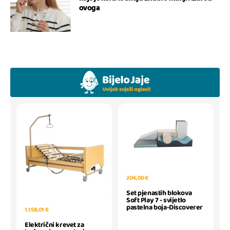
ovoga
204,00 €
Set pjenastih blokova
Soft Play 7 - svijetlo
pastelna boja-Discoverer
1.158,01 €
Električni krevet za