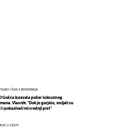
TIGAO I ŠOK S BOOKINGA
 Gošća izazvala požar luksuznog
mana. Vlasnik: "Dok je gorjelo, smijali su
li i pokazivali mi srednji prst"
AOS U CEUTI