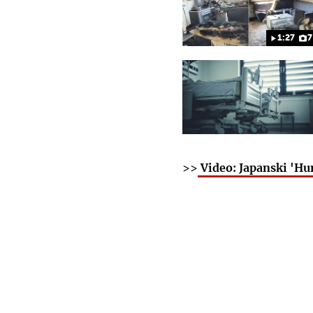
1:27
7
>>
Video: Japanski 'Hu