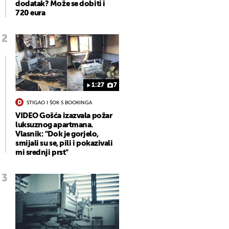
dodatak? Može se dobiti i
720 eura
1:27
7
STIGAO I ŠOK S BOOKINGA
VIDEO Gošća izazvala požar
luksuznog apartmana.
Vlasnik: "Dok je gorjelo,
smijali su se, pili i pokazivali
mi srednji prst"