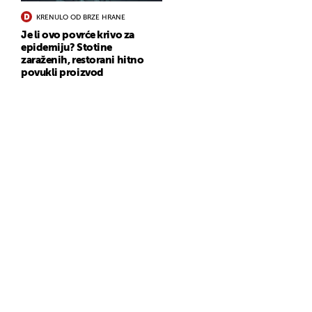
KRENULO OD BRZE HRANE
Je li ovo povrće krivo za
epidemiju? Stotine
zaraženih, restorani hitno
povukli proizvod