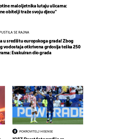
otine maloljetnika lutaju ulicama:
ne obitelji traže svoju djecu"
PUSTILA SE RAJNA
 u središtu europskoga grada! Zbog
g vodostaja otkrivena grdosija teška 250
rama: Evakuiran dio grada
POKROVITELJ HISENSE