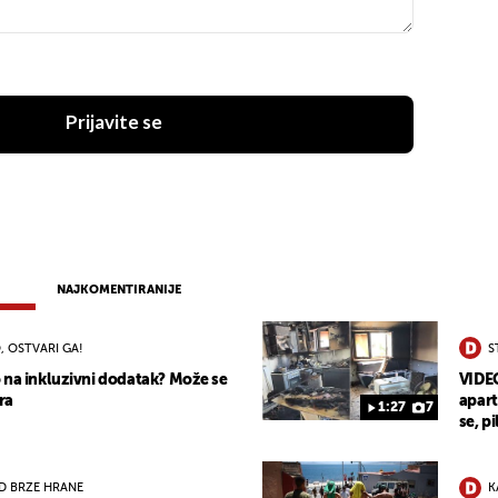
Prijavite se
NAJKOMENTIRANIJE
, OSTVARI GA!
S
 na inkluzivni dodatak? Može se
VIDEO
ra
apart
1:27
7
se, pi
D BRZE HRANE
K