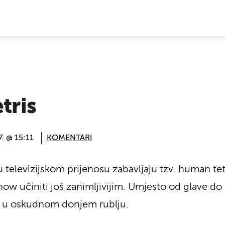
E VIJESTI
tris
. @ 15:11
KOMENTARI
 televizijskom prijenosu zabavljaju tzv. human tetr
 show učiniti još zanimljivijim. Umjesto od glave d
žene u oskudnom donjem rublju.