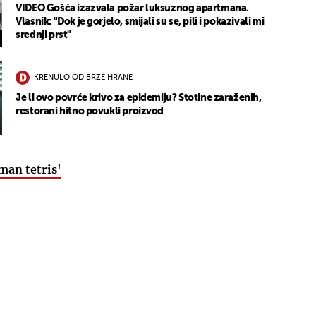
VIDEO Gošća izazvala požar luksuznog apartmana.
Vlasnik: "Dok je gorjelo, smijali su se, pili i pokazivali mi
srednji prst"
KRENULO OD BRZE HRANE
Je li ovo povrće krivo za epidemiju? Stotine zaraženih,
restorani hitno povukli proizvod
man tetris'