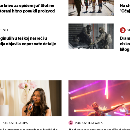
će krivo za epidemiju? Stotine
Na st
storani hitno povukli proizvod
"Očaj
 CESTE
S
ginulih u teškoj nesreći u
Drama
ija objavila nepoznate detalje
nisko
kilog
POKROVITELJ BIPA
POKROVITELJ WATA