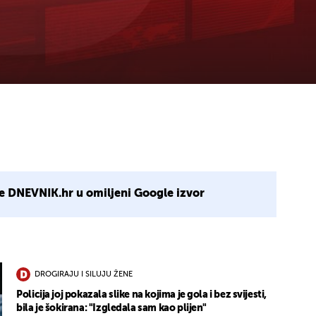
e DNEVNIK.hr u omiljeni Google izvor
DROGIRAJU I SILUJU ŽENE
Policija joj pokazala slike na kojima je gola i bez svijesti,
bila je šokirana: "Izgledala sam kao plijen"