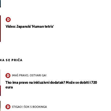
Video: Japanski 'Human tetris'
IMA SE PRIČA
IMAŠ PRAVO, OSTVARI GA!
Tko ima pravo na inkluzivni dodatak? Može se dobiti i 720
eura
STIGAO I ŠOK S BOOKINGA