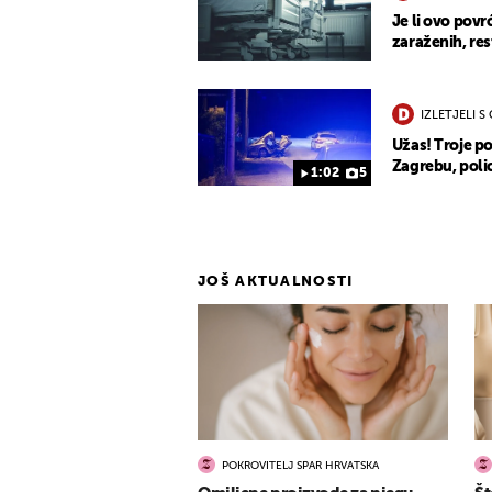
Je li ovo povr
zaraženih, re
IZLETJELI S
Užas! Troje po
Zagrebu, polic
1:02
5
JOŠ AKTUALNOSTI
POKROVITELJ SPAR HRVATSKA