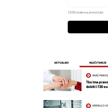
1500 znakova preostalo
AKTUALNO
NAJČITANIJE
IMAŠ PRAVO
Tko ima pravo
dobiti i 720 eu
KRENULO O