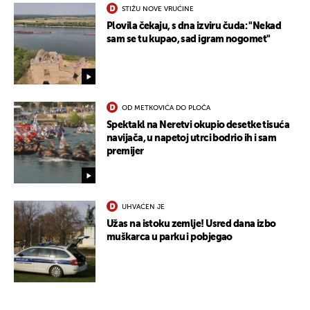
STIŽU NOVE VRUĆINE
Plovila čekaju, s dna izviru čuda: "Nekad
sam se tu kupao, sad igram nogomet"
OD METKOVIĆA DO PLOČA
Spektakl na Neretvi okupio desetke tisuća
navijača, u napetoj utrci bodrio ih i sam
premijer
UHVAĆEN JE
Užas na istoku zemlje! Usred dana izbo
muškarca u parku i pobjegao