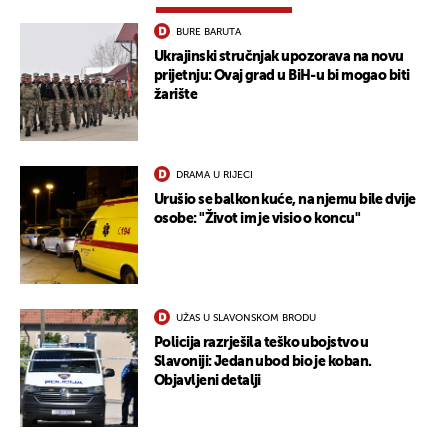
BURE BARUTA
Ukrajinski stručnjak upozorava na novu
prijetnju: Ovaj grad u BiH-u bi mogao biti
žarište
DRAMA U RIJECI
Urušio se balkon kuće, na njemu bile dvije
osobe: "Život im je visio o koncu"
UŽAS U SLAVONSKOM BRODU
Policija razrješila teško ubojstvo u
Slavoniji: Jedan ubod bio je koban.
Objavljeni detalji