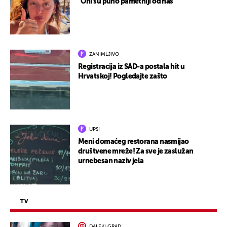
"Oni su puno pametniji od nas"
ZANIMLJIVO
Registracija iz SAD-a postala hit u
Hrvatskoj! Pogledajte zašto
UPS!
Meni domaćeg restorana nasmijao
društvene mreže! Za sve je zaslužan
urnebesan naziv jela
TV
DALEKI GRAD