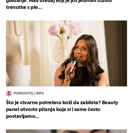
gledanje: Mali uređaj koji je još jednom oživio
trenutke s ple...
POKROVITELJ BIPA
Što je stvarno potrebno koži da zablista? Beauty
panel otvorio pitanja koja si i same često
postavljamo...