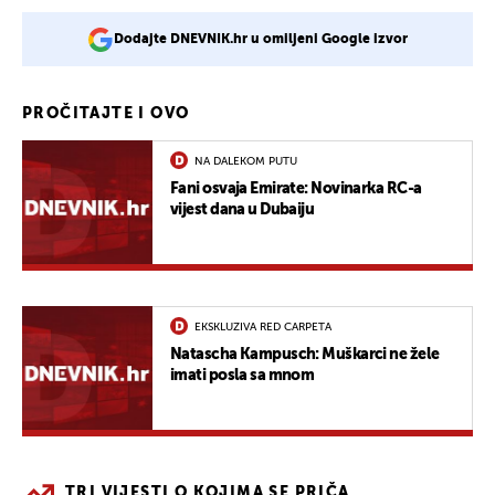
Dodajte DNEVNIK.hr u omiljeni Google izvor
PROČITAJTE I OVO
NA DALEKOM PUTU
Fani osvaja Emirate: Novinarka RC-a
vijest dana u Dubaiju
EKSKLUZIVA RED CARPETA
Natascha Kampusch: Muškarci ne žele
imati posla sa mnom
TRI VIJESTI O KOJIMA SE PRIČA