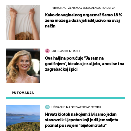
"VRHUNAC" ŽENSKOG SEKSUALNOG ISKUSTVA
Kako do vaginalnog orgazma? Samo 18 %
žena može ga doživjeti isključivo na ovaj
način
PREKRASNO IZDANJE
Ova haljina poručuje “Ja sam na
godišnjem”, idealna je za ljeto, a nosi se i na
zagrebačkoj špici
PUTOVANJA
UŽIVANJE NA "PRIVATNOM" OTOKU
Hrvatski otok na kojem živi samo jedan
stanovnik: Ljepotan koji je diljem svijeta
poznat po svojem "bijelom zlatu"