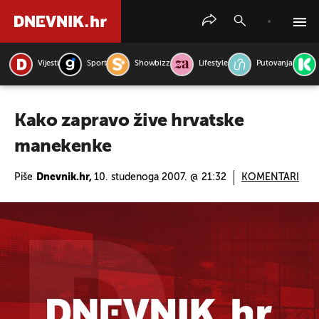
Vijesti
Sport
Showbizz
Lifestyle
Putovanja
PRETRAŽITE VIJESTI
Kako zapravo žive hrvatske
manekenke
Piše
Dnevnik.hr,
10. studenoga 2007. @ 21:32
KOMENTARI