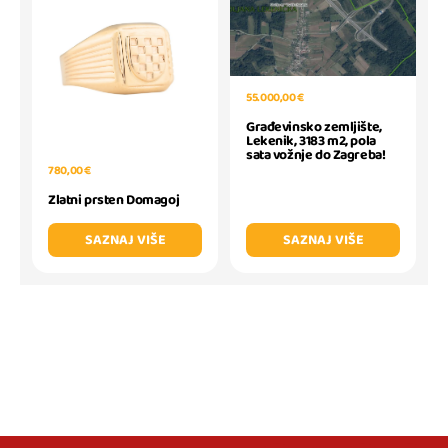
55.000,00 €
Građevinsko zemljište,
Lekenik, 3183 m2, pola
sata vožnje do Zagreba!
780,00 €
Zlatni prsten Domagoj
SAZNAJ VIŠE
SAZNAJ VIŠE