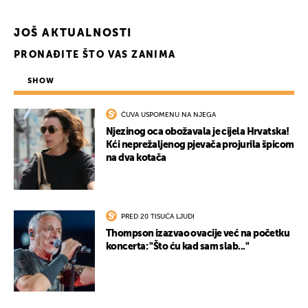
JOŠ AKTUALNOSTI
PRONAĐITE ŠTO VAS ZANIMA
SHOW
ČUVA USPOMENU NA NJEGA
Njezinog oca obožavala je cijela Hrvatska!
Kći neprežaljenog pjevača projurila špicom
na dva kotača
PRED 20 TISUĆA LJUDI
Thompson izazvao ovacije već na početku
koncerta: "Što ću kad sam slab..."
UKLJUČITE NOTIFIKACIJE