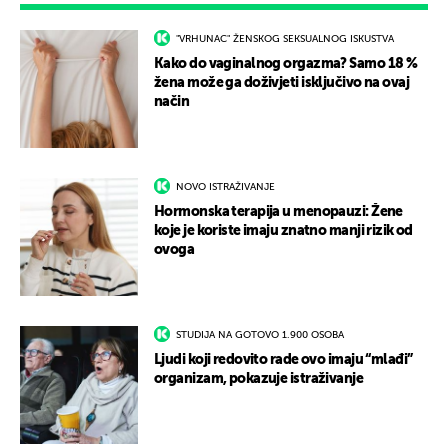
"VRHUNAC" ŽENSKOG SEKSUALNOG ISKUSTVA
Kako do vaginalnog orgazma? Samo 18 %
žena može ga doživjeti isključivo na ovaj
način
NOVO ISTRAŽIVANJE
Hormonska terapija u menopauzi: Žene
koje je koriste imaju znatno manji rizik od
ovoga
STUDIJA NA GOTOVO 1.900 OSOBA
Ljudi koji redovito rade ovo imaju “mlađi”
organizam, pokazuje istraživanje