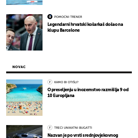
POMOĆNI TRENER
Legendarni hrvatski košarkaš došao na
klupu Barcelone
NOVAC
KAMO BI OTIŠLI?
O preseljenju u inozemstvo razmišlja 9 od
10 Europljana
TREĆI UNIKATNI BUGATTI
Nazvan je po vrsti srednjovjekovnog