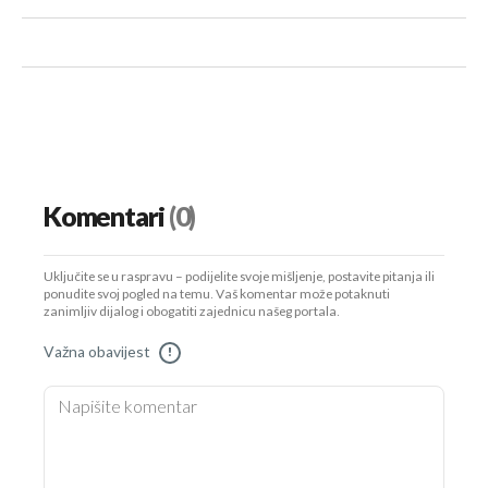
Komentari
(0)
Uključite se u raspravu – podijelite svoje mišljenje, postavite pitanja ili
ponudite svoj pogled na temu. Vaš komentar može potaknuti
zanimljiv dijalog i obogatiti zajednicu našeg portala.
Važna obavijest
!