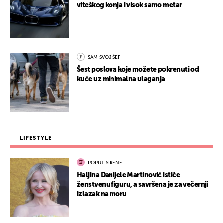
viteškog konja i visok samo metar
SAM SVOJ ŠEF
Šest poslova koje možete pokrenuti od
kuće uz minimalna ulaganja
LIFESTYLE
POPUT SIRENE
Haljina Danijele Martinović ističe
ženstvenu figuru, a savršena je za večernji
izlazak na moru