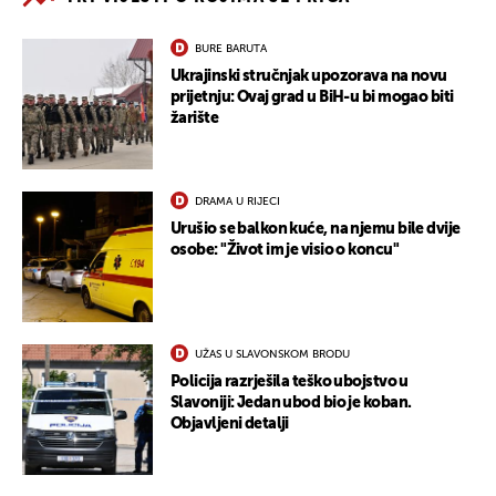
BURE BARUTA
Ukrajinski stručnjak upozorava na novu
prijetnju: Ovaj grad u BiH-u bi mogao biti
žarište
DRAMA U RIJECI
Urušio se balkon kuće, na njemu bile dvije
osobe: "Život im je visio o koncu"
UŽAS U SLAVONSKOM BRODU
Policija razrješila teško ubojstvo u
Slavoniji: Jedan ubod bio je koban.
Objavljeni detalji