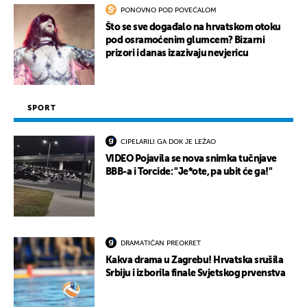
PONOVNO POD POVEĆALOM
Što se sve događalo na hrvatskom otoku
pod osramoćenim glumcem? Bizarni
prizori i danas izazivaju nevjericu
SPORT
CIPELARILI GA DOK JE LEŽAO
VIDEO Pojavila se nova snimka tučnjave
BBB-a i Torcide: "Je*ote, pa ubit će ga!"
DRAMATIČAN PREOKRET
Kakva drama u Zagrebu! Hrvatska srušila
Srbiju i izborila finale Svjetskog prvenstva