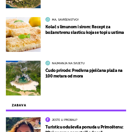
MA, SAVRŠENSTVO!
Kolač s limunom i sirom: Recept za
božanstvenu slasticu koja se topi u ustima
NAJMANJA NA SVIJETU
Čudo prirode: Predivna pješčana plaža na
100 metara od mora
ZABAVA
JESTE LI PROBALI?
Turisticu oduševila ponuda u Primoštenu: