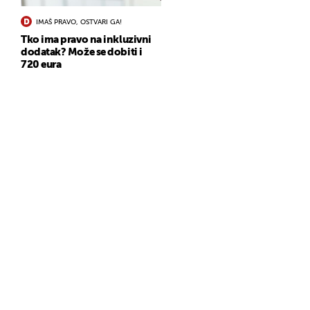
IMAŠ PRAVO, OSTVARI GA!
Tko ima pravo na inkluzivni
dodatak? Može se dobiti i
720 eura