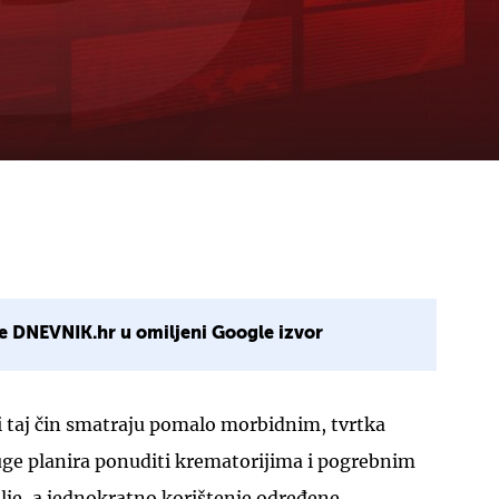
e DNEVNIK.hr u omiljeni Google izvor
taj čin smatraju pomalo morbidnim, tvrtka
uge planira ponuditi krematorijima i pogrebnim
je, a jednokratno korištenje određene