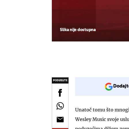
Slika nije dostupna
PODIJELITE
Dodajt
Unatoč tomu što mnogi 
Wesley Music svoje usl
poduzećima diljem zeml