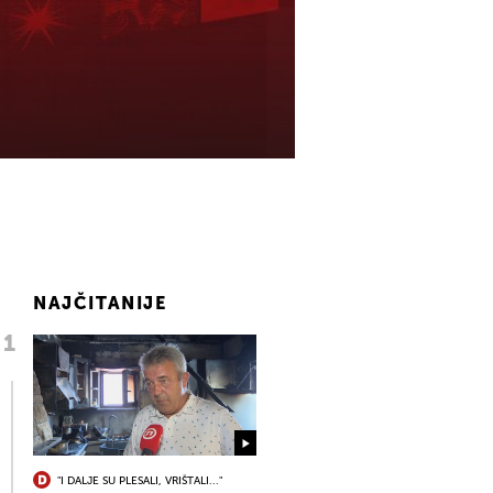
NAJČITANIJE
"I DALJE SU PLESALI, VRIŠTALI..."