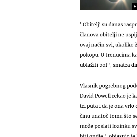
"Obitelji su danas rasp
članova obitelji ne usp
ovaj način svi, ukoliko
pokopu. U trenucima ka
ublažiti bol", smatra di
Vlasnik pogrebnog pod
David Powell rekao je k
tri puta i da je ona vr
činu unatoč tomu što se
može poslati lozinku sv
biti ondje", objasnio je