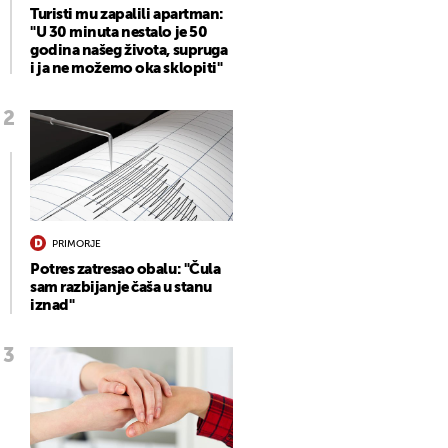
Turisti mu zapalili apartman:
"U 30 minuta nestalo je 50
godina našeg života, supruga
i ja ne možemo oka sklopiti"
PRIMORJE
Potres zatresao obalu: "Čula
sam razbijanje čaša u stanu
iznad"