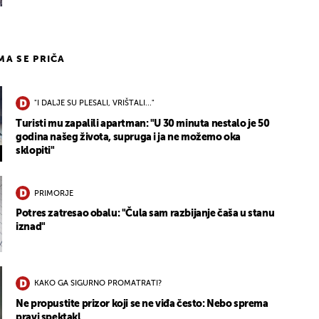
IMA SE PRIČA
"I DALJE SU PLESALI, VRIŠTALI..."
Turisti mu zapalili apartman: "U 30 minuta nestalo je 50
godina našeg života, supruga i ja ne možemo oka
sklopiti"
PRIMORJE
Potres zatresao obalu: "Čula sam razbijanje čaša u stanu
iznad"
KAKO GA SIGURNO PROMATRATI?
Ne propustite prizor koji se ne viđa često: Nebo sprema
pravi spektakl