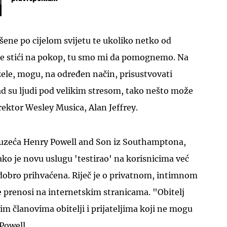
ršene po cijelom svijetu te ukoliko netko od
ije stići na pokop, tu smo mi da pomognemo. Na
 žele, mogu, na određen način, prisustvovati
UKLJUČITE NOTIFIKACIJE
d su ljudi pod velikim stresom, tako nešto može
rektor Wesley Musica, Alan Jeffrey.
uzeća Henry Powell and Son iz Southamptona,
ako je novu uslugu 'testirao' na korisnicima već
lo dobro prihvaćena. Riječ je o privatnom, intimnom
 prenosi na internetskim stranicama. "Obitelj
im članovima obitelji i prijateljima koji ne mogu
 Powell.