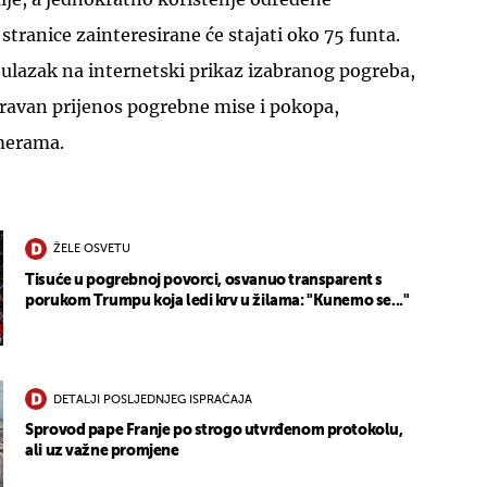
stranice zainteresirane će stajati oko 75 funta.
ulazak na internetski prikaz izabranog pogreba,
zravan prijenos pogrebne mise i pokopa,
merama.
ŽELE OSVETU
Tisuće u pogrebnoj povorci, osvanuo transparent s
porukom Trumpu koja ledi krv u žilama: "Kunemo se..."
DETALJI POSLJEDNJEG ISPRAĆAJA
Sprovod pape Franje po strogo utvrđenom protokolu,
ali uz važne promjene