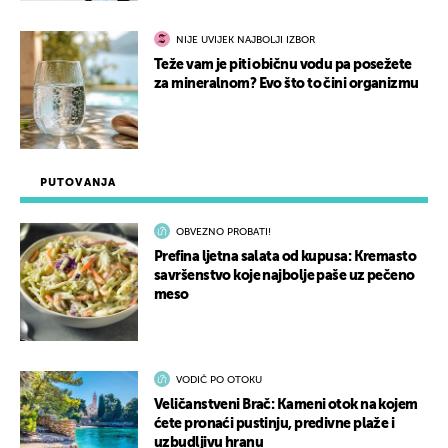
NIJE UVIJEK NAJBOLJI IZBOR
Teže vam je piti običnu vodu pa posežete
za mineralnom? Evo što to čini organizmu
PUTOVANJA
OBVEZNO PROBATI!
Prefina ljetna salata od kupusa: Kremasto
savršenstvo koje najbolje paše uz pečeno
meso
VODIČ PO OTOKU
Veličanstveni Brač: Kameni otok na kojem
ćete pronaći pustinju, predivne plaže i
uzbudljivu hranu