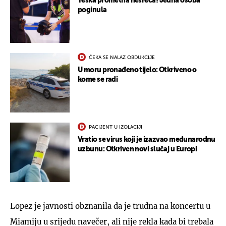
Teška prometna nesreća! Jedna osoba
poginula
ČEKA SE NALAZ OBDUKCIJE
U moru pronađeno tijelo: Otkriveno o
kome se radi
PACIJENT U IZOLACIJI
Vratio se virus koji je izazvao međunarodnu
uzbunu: Otkriven novi slučaj u Europi
Lopez je javnosti obznanila da je trudna na koncertu u
Miamiju u srijedu navečer, ali nije rekla kada bi trebala