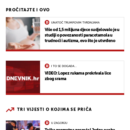
PROČITAJTE I OVO
UNATOČ TRUMPOVIM TVRDNJAMA
Više od 1,5 milijuna djece sudjelovalo je u
studiji o povezanosti paracetamola u
trudnoći i autizma, evo što je utvrđeno
I TO SE DOGAĐA...
VIDEO: Lopez rukama prekrivala lice
zbog srama
TRI VIJESTI O KOJIMA SE PRIČA
U ZAGORJU