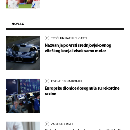
NOVAC
TREĆI UNIKATNI BUGATTI
Nazvan je po vrsti srednjovjekovnog
viteškog konja i visok samo metar
OVO JE 10 NAJBOLJIH
Europske dionice dosegnule su rekordne
razine
ZA POSLODAVCE