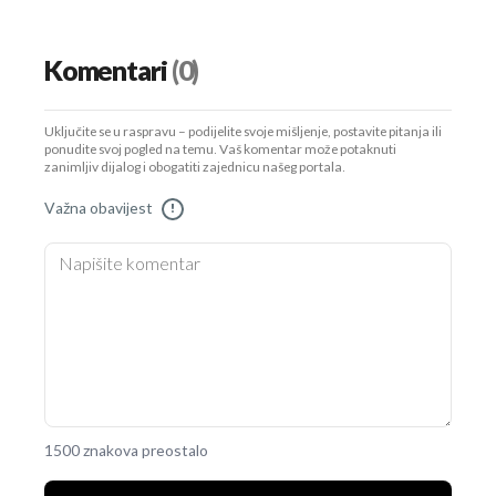
Komentari
(0)
Uključite se u raspravu – podijelite svoje mišljenje, postavite pitanja ili
ponudite svoj pogled na temu. Vaš komentar može potaknuti
zanimljiv dijalog i obogatiti zajednicu našeg portala.
Važna obavijest
!
1500 znakova preostalo