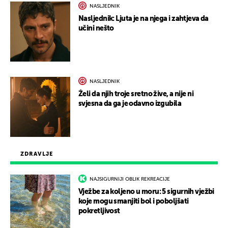
NASLJEDNIK
Nasljednik: Ljuta je na njega i zahtjeva da
učini nešto
NASLJEDNIK
Želi da njih troje sretno žive, a nije ni
svjesna da ga je odavno izgubila
ZDRAVLJE
NAJSIGURNIJI OBLIK REKREACIJE
Vježbe za koljeno u moru: 5 sigurnih vježbi
koje mogu smanjiti bol i poboljšati
pokretljivost