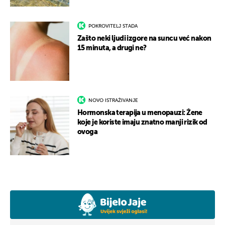
POKROVITELJ STADA
Zašto neki ljudi izgore na suncu već nakon
15 minuta, a drugi ne?
NOVO ISTRAŽIVANJE
Hormonska terapija u menopauzi: Žene
koje je koriste imaju znatno manji rizik od
ovoga