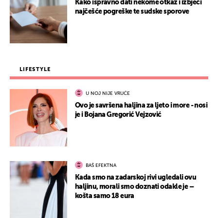
Kako ispravno dati nekome otkaz i izbjeći
najčešće pogreške te sudske sporove
LIFESTYLE
U NOJ NIJE VRUĆE
Ovo je savršena haljina za ljeto i more - nosi
je i Bojana Gregorić Vejzović
BAŠ EFEKTNA
Kada smo na zadarskoj rivi ugledali ovu
haljinu, morali smo doznati odakle je –
košta samo 18 eura