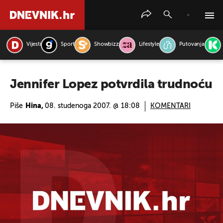
Vijesti
Sport
Showbizz
Lifestyle
Putovanja
PRETRAŽITE VIJESTI
Jennifer Lopez potvrdila trudnoću
Piše
Hina,
08. studenoga 2007. @ 18:08
KOMENTARI