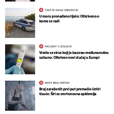
ČEKA SE NALAZ OBDUKCIJE
U moru pronađeno tijelo: Otkriveno o
kome se radi
PACIJENT U IZOLACIJI
Vratio se virus koji je izazvao međunarodnu
uzbunu: Otkriven novi slučaj u Europi
RASTE BROJ MRTVIH
Broj zaraženih prvi put premašio četiri
tisuće: Širi se smrtonosna epidemija