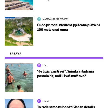
NAJMANJA NA SVIJETU
Čudo prirode: Predivna pješčana plaža na
100 metara od mora
ZABAVA
LOL
"Je li živ, zna li se?": Snimka s Jadrana
postala hit, radi li i vaš muž ovo?
HMM…
To rade samo psihopati: Jedan detalj s