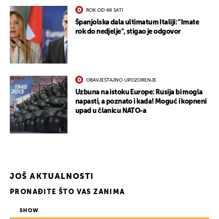
ROK OD 48 SATI
Španjolska dala ultimatum Italiji: "Imate
rok do nedjelje", stigao je odgovor
OBAVJEŠTAJNO UPOZORENJE
Uzbuna na istoku Europe: Rusija bi mogla
napasti, a poznato i kada! Moguć i kopneni
upad u članicu NATO-a
JOŠ AKTUALNOSTI
PRONAĐITE ŠTO VAS ZANIMA
SHOW