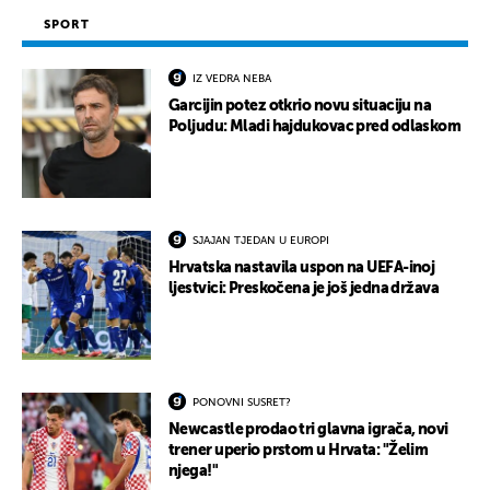
SPORT
IZ VEDRA NEBA
Garcijin potez otkrio novu situaciju na
Poljudu: Mladi hajdukovac pred odlaskom
SJAJAN TJEDAN U EUROPI
Hrvatska nastavila uspon na UEFA-inoj
ljestvici: Preskočena je još jedna država
PONOVNI SUSRET?
Newcastle prodao tri glavna igrača, novi
trener uperio prstom u Hrvata: "Želim
njega!"