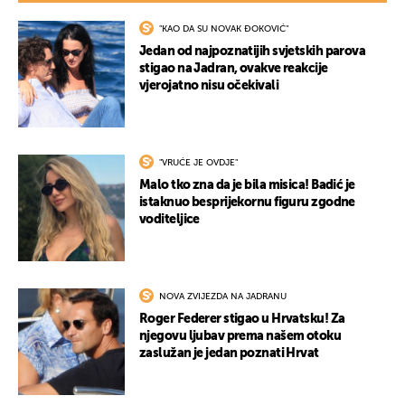
"KAO DA SU NOVAK ĐOKOVIĆ"
Jedan od najpoznatijih svjetskih parova
stigao na Jadran, ovakve reakcije
vjerojatno nisu očekivali
UKLJUČITE NOTIFIKACIJE
"VRUĆE JE OVDJE"
Malo tko zna da je bila misica! Badić je
istaknuo besprijekornu figuru zgodne
voditeljice
NOVA ZVIJEZDA NA JADRANU
Roger Federer stigao u Hrvatsku! Za
njegovu ljubav prema našem otoku
zaslužan je jedan poznati Hrvat