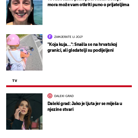
mora može vam otkriti puno o prijateljima
ZAMJERATE LI JOJ?
"Koja kuja…": Snašla se na hrvatskoj
granici, ali gledatelji su podijeljeni
TV
DALEKI GRAD
Daleki grad: Jako je ljuta jer se miješa u
njezine stvari