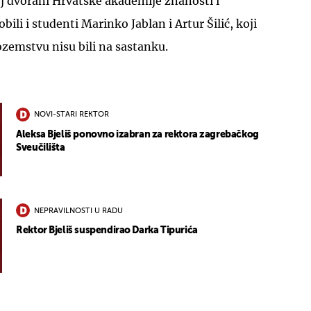
j dvorani Hrvatske akademije znanosti i
ili i studenti Marinko Jablan i Artur Šilić, koji
zemstvu nisu bili na sastanku.
NOVI-STARI REKTOR
Aleksa Bjeliš ponovno izabran za rektora zagrebačkog
Sveučilišta
NEPRAVILNOSTI U RADU
Rektor Bjeliš suspendirao Darka Tipurića