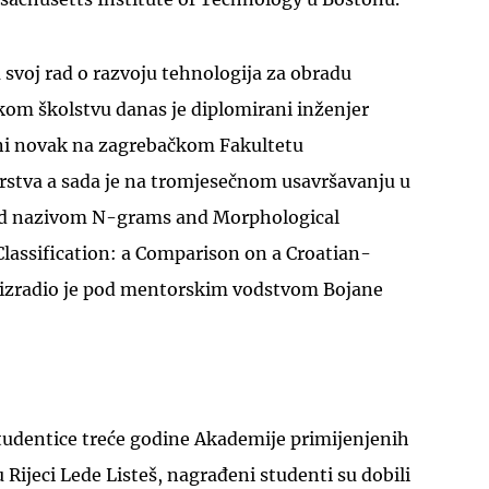
a svoj rad o razvoju tehnologija za obradu
kom školstvu danas je diplomirani inženjer
ni novak na zagrebačkom Fakultetu
arstva a sada je na tromjesečnom usavršavanju u
pod nazivom N-grams and Morphological
lassification: a Comparison on a Croatian-
s izradio je pod mentorskim vodstvom Bojane
studentice treće godine Akademije primijenjenih
 Rijeci Lede Listeš, nagrađeni studenti su dobili