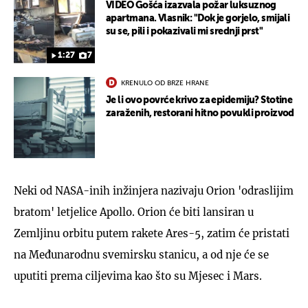
VIDEO Gošća izazvala požar luksuznog
apartmana. Vlasnik: "Dok je gorjelo, smijali
su se, pili i pokazivali mi srednji prst"
1:27
7
KRENULO OD BRZE HRANE
Je li ovo povrće krivo za epidemiju? Stotine
zaraženih, restorani hitno povukli proizvod
Neki od NASA-inih inžinjera nazivaju Orion 'odraslijim
bratom' letjelice Apollo. Orion će biti lansiran u
Zemljinu orbitu putem rakete Ares-5, zatim će pristati
na Međunarodnu svemirsku stanicu, a od nje će se
uputiti prema ciljevima kao što su Mjesec i Mars.