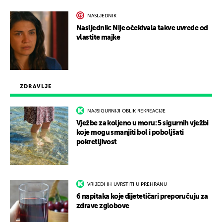
NASLJEDNIK
Nasljednik: Nije očekivala takve uvrede od
vlastite majke
ZDRAVLJE
NAJSIGURNIJI OBLIK REKREACIJE
Vježbe za koljeno u moru: 5 sigurnih vježbi
koje mogu smanjiti bol i poboljšati
pokretljivost
VRIJEDI IH UVRSTITI U PREHRANU
6 napitaka koje dijetetičari preporučuju za
zdrave zglobove