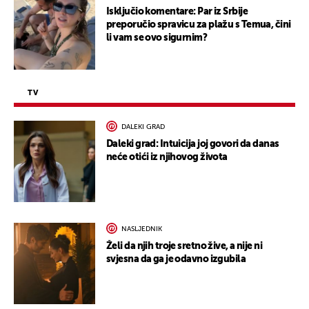
Isključio komentare: Par iz Srbije
preporučio spravicu za plažu s Temua, čini
li vam se ovo sigurnim?
TV
DALEKI GRAD
Daleki grad: Intuicija joj govori da danas
neće otići iz njihovog života
NASLJEDNIK
Želi da njih troje sretno žive, a nije ni
svjesna da ga je odavno izgubila