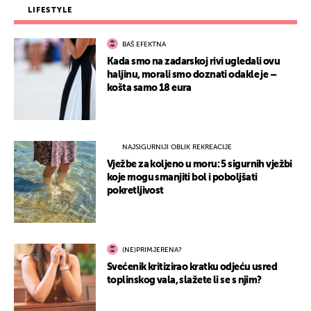
LIFESTYLE
BAŠ EFEKTNA
Kada smo na zadarskoj rivi ugledali ovu
haljinu, morali smo doznati odakle je –
košta samo 18 eura
NAJSIGURNIJI OBLIK REKREACIJE
Vježbe za koljeno u moru: 5 sigurnih vježbi
koje mogu smanjiti bol i poboljšati
pokretljivost
(NE)PRIMJERENA?
Svećenik kritizirao kratku odjeću usred
toplinskog vala, slažete li se s njim?