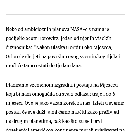
Neke od ambicioznih planova NASA-e s nama je
podijelio Scott Horowitz, jedan od njenih visokih
dužnosnika: "Nakon ulaska u orbitu oko Mjeseca,
Orion će sletjeti na površinu ovog svemirskog tijela i
moći će tamo ostati do tjedan dana.
Planiramo vremenom izgraditi i postaju na Mjesecu
koja bi nam omogućila da svaki odlazak traje i do 6
mjeseci. Ovo je jako važan korak za nas. Izleti u svemir
postati će sve duži, a mi ćemo naučiti kako preživjeti
na drugim planetima, baš kao što su se i prvi
doseljenici američkog kontinenta morali privikavati na