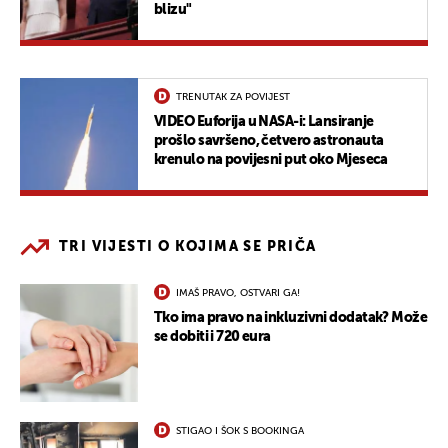
blizu"
TRENUTAK ZA POVIJEST
VIDEO Euforija u NASA-i: Lansiranje
prošlo savršeno, četvero astronauta
krenulo na povijesni put oko Mjeseca
TRI VIJESTI O KOJIMA SE PRIČA
IMAŠ PRAVO, OSTVARI GA!
Tko ima pravo na inkluzivni dodatak? Može
se dobiti i 720 eura
STIGAO I ŠOK S BOOKINGA