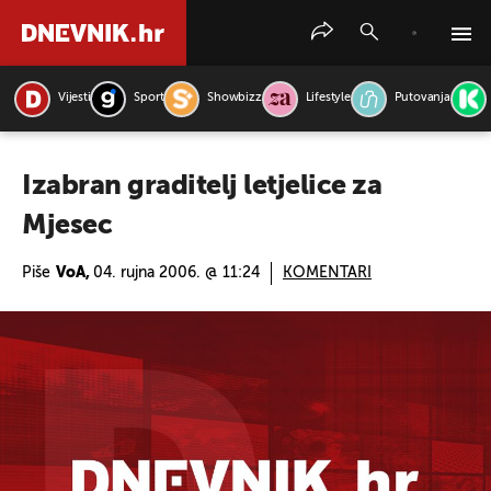
Vijesti
Sport
Showbizz
Lifestyle
Putovanja
PRETRAŽITE VIJESTI
Izabran graditelj letjelice za
Mjesec
Piše
VoA,
04. rujna 2006. @ 11:24
KOMENTARI