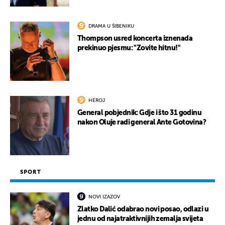
DRAMA U ŠIBENIKU
Thompson usred koncerta iznenada
prekinuo pjesmu: "Zovite hitnu!"
HEROJ
General pobjednik: Gdje i što 31 godinu
nakon Oluje radi general Ante Gotovina?
SPORT
NOVI IZAZOV
Zlatko Dalić odabrao novi posao, odlazi u
jednu od najatraktivnijih zemalja svijeta