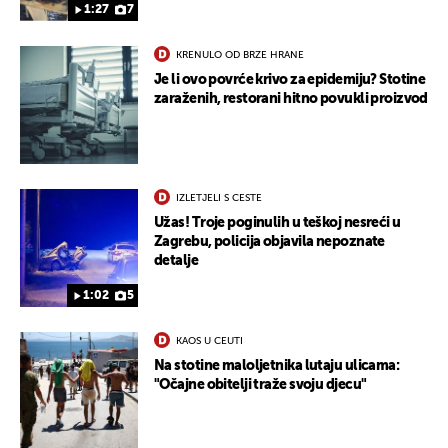
1:27
7
KRENULO OD BRZE HRANE
Je li ovo povrće krivo za epidemiju? Stotine
zaraženih, restorani hitno povukli proizvod
IZLETJELI S CESTE
Užas! Troje poginulih u teškoj nesreći u
Zagrebu, policija objavila nepoznate
detalje
1:02
5
UKLJUČITE NOTIFIKACIJE
KAOS U CEUTI
Na stotine maloljetnika lutaju ulicama:
"Očajne obitelji traže svoju djecu"