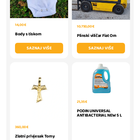
14,00 €
10.750,00 €
Body s tiskom
Plinski viličar Fiat Om
SAZNAJ VIŠE
SAZNAJ VIŠE
21,35 €
PODIN UNIVERSAL
ANTIBACTERIAL NEW 5 L
360,00 €
Zlatni privjesak Tomy