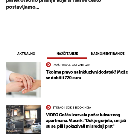
panel otvorio pitanja koja si i same često
postavljamo...
AKTUALNO
NAJČITANIJE
NAJKOMENTIRANIJE
IMAŠ PRAVO, OSTVARI GA!
Tko ima pravo na inkluzivni dodatak? Može
se dobiti i 720 eura
STIGAO I ŠOK S BOOKINGA
VIDEO Gošća izazvala požar luksuznog
apartmana. Vlasnik: "Dok je gorjelo, smijali
su se, pili i pokazivali mi srednji prst"