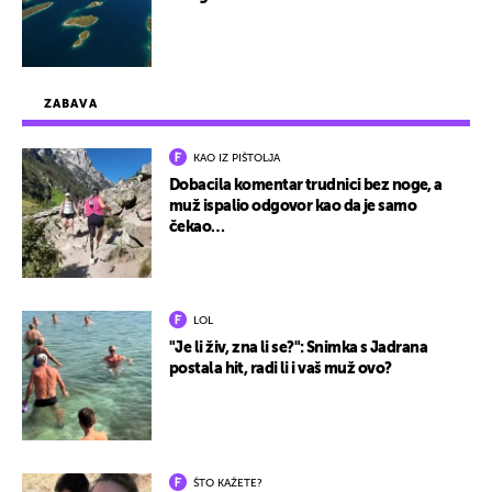
ZABAVA
KAO IZ PIŠTOLJA
Dobacila komentar trudnici bez noge, a
muž ispalio odgovor kao da je samo
čekao…
LOL
"Je li živ, zna li se?": Snimka s Jadrana
postala hit, radi li i vaš muž ovo?
ŠTO KAŽETE?