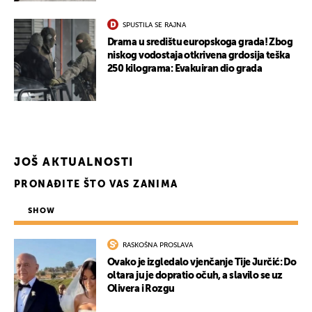
SPUSTILA SE RAJNA
Drama u središtu europskoga grada! Zbog
niskog vodostaja otkrivena grdosija teška
250 kilograma: Evakuiran dio grada
JOŠ AKTUALNOSTI
PRONAĐITE ŠTO VAS ZANIMA
SHOW
RASKOŠNA PROSLAVA
Ovako je izgledalo vjenčanje Tije Jurčić: Do
oltara ju je dopratio očuh, a slavilo se uz
Olivera i Rozgu