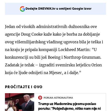
Dodajte DNEVNIK.hr u omiljeni Google izvor
Jedan od visokih administrativnih dužnosnika ove
agencije Doug Cooke kaže kako je borba za dobijanje
ovog višemilijardskog vladinog ugovora bila je teška i
na kraju je pripala kompaniji Lockheed Martin: "U
konkurenciji su bili još Boeing i Northrop Grumman.
Zadatak je težak – izgraditi svemirsku letjelicu Orion
koja će ljude odnijeti na Mjesec, a i dalje."
PROČITAJTE I OVO
PORUKA ASTRONAUTIMA
Trump uz Madonninu pjesmu poslao
poruku: "Pobjeđujemo, nitko nam nije ni