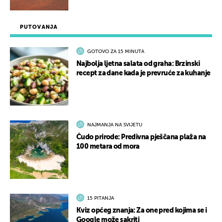
PUTOVANJA
GOTOVO ZA 15 MINUTA
Najbolja ljetna salata od graha: Brzinski
recept za dane kada je prevruće za kuhanje
NAJMANJA NA SVIJETU
Čudo prirode: Predivna pješčana plaža na
100 metara od mora
15 PITANJA
Kviz općeg znanja: Za one pred kojima se i
Google može sakriti