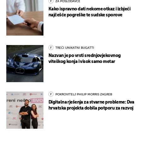
ZA POSLODAVCE
Kako ispravno dati nekome otkaz i izbjeći
najčešće pogreške te sudske sporove
TREĆI UNIKATNI BUGATTI
Nazvan je po vrsti srednjovjekovnog
viteškog konja i visok samo metar
POKROVITELJ PHILIP MORRIS ZAGREB
Digitalna rješenja za stvarne probleme: Dva
hrvatska projekta dobila potporu za razvoj