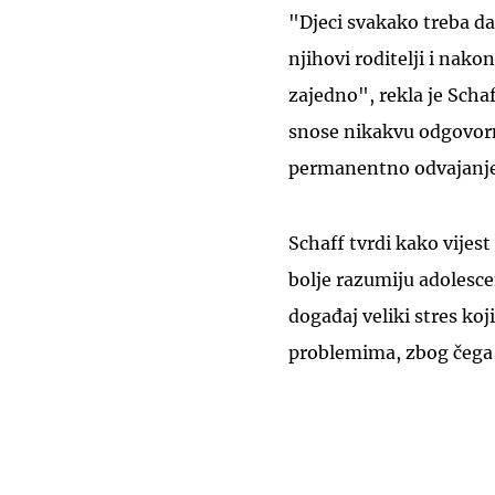
"Djeci svakako treba dat
njihovi roditelji i nako
zajedno", rekla je Schaf
snose nikakvu odgovorn
permanentno odvajanje o
Schaff tvrdi kako vijest
bolje razumiju adolescen
događaj veliki stres koj
problemima, zbog čega 