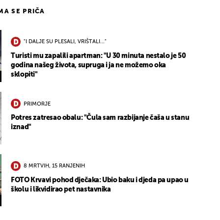
IMA SE PRIČA
"I DALJE SU PLESALI, VRIŠTALI..."
Turisti mu zapalili apartman: "U 30 minuta nestalo je 50
godina našeg života, supruga i ja ne možemo oka
sklopiti"
PRIMORJE
Potres zatresao obalu: "Čula sam razbijanje čaša u stanu
iznad"
8 MRTVIH, 15 RANJENIH
FOTO Krvavi pohod dječaka: Ubio baku i djeda pa upao u
školu i likvidirao pet nastavnika