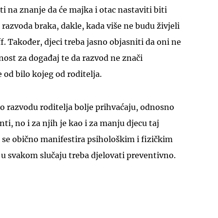
i na znanje da će majka i otac nastaviti biti
n razvoda braka, dakle, kada više ne budu živjeli
f. Također, djeci treba jasno objasniti da oni ne
ost za događaj te da razvod ne znači
d bilo kojeg od roditelja.
UKLJUČITE NOTIFIKACIJE
 o razvodu roditelja bolje prihvaćaju, odnosno
ti, no i za njih je kao i za manju djecu taj
i se obično manifestira psihološkim i fizičkim
u svakom slučaju treba djelovati preventivno.