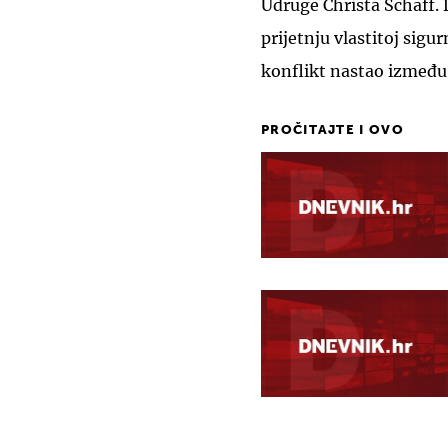
Udruge Christa Schaff. 
prijetnju vlastitoj sigu
konflikt nastao između 
PROČITAJTE I OVO