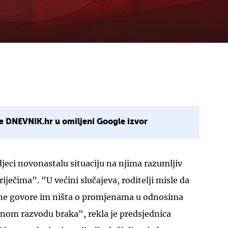
e DNEVNIK.hr u omiljeni Google izvor
djeci novonastalu situaciju na njima razumljiv
iječima". "U većini slučajeva, roditelji misle da
 i ne govore im ništa o promjenama u odnosima
lnom razvodu braka", rekla je predsjednica