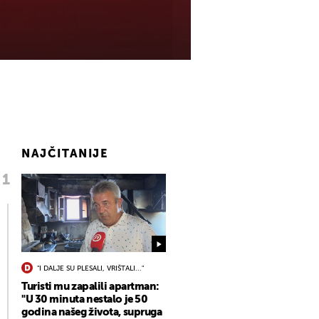
NAJČITANIJE
"I DALJE SU PLESALI, VRIŠTALI..."
Turisti mu zapalili apartman:
"U 30 minuta nestalo je 50
godina našeg života, supruga