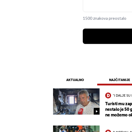
1500 znakova preostalo
AKTUALNO
NAJČITANIJE
"I DALJE SU 
Turisti mu zap
nestalo je 50 
ne možemo oka