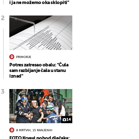
i ja ne možemo oka sklopiti"
PRIMORJE
Potres zatresao obalu: "Čula
sam razbijanje čaša u stanu
iznad"
14
8 MRTVIH, 15 RANJENIH
FOTO Krvavi pohod dječaka: