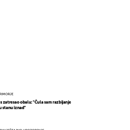
RIMORJE
s zatresao obalu: "Čula sam razbijanje
u stanu iznad"