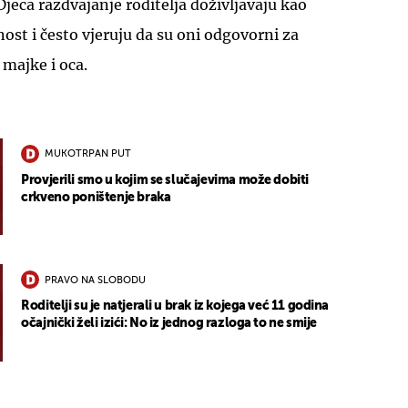
Djeca razdvajanje roditelja doživljavaju kao
rnost i često vjeruju da su oni odgovorni za
majke i oca.
MUKOTRPAN PUT
Provjerili smo u kojim se slučajevima može dobiti
crkveno poništenje braka
PRAVO NA SLOBODU
Roditelji su je natjerali u brak iz kojega već 11 godina
očajnički želi izići: No iz jednog razloga to ne smije