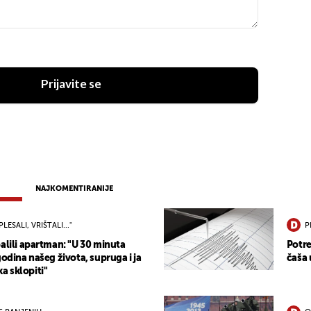
Prijavite se
NAJKOMENTIRANIJE
PLESALI, VRIŠTALI..."
P
alili apartman: "U 30 minuta
Potre
godina našeg života, supruga i ja
čaša 
 sklopiti"