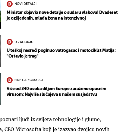
NOVI DETALJI
Ministar objavio nove detalje o sudaru vlakova! Dvadeset
je ozlijeđenih, mlađa žena na intenzivnoj
U ZAGORJU
U teškoj nesreći poginuo vatrogasac i motociklst Matija:
"Ostavio je trag"
ŠIRE GA KOMARCI
Više od 240 osoba diljem Europe zaraženo opasnim
virusom: Najviše slučajeva u našem susjedstvu
poznati ljudi iz svijeta tehnologije i glume,
a, CEO Microsofta koji je izazvao dvojicu novih