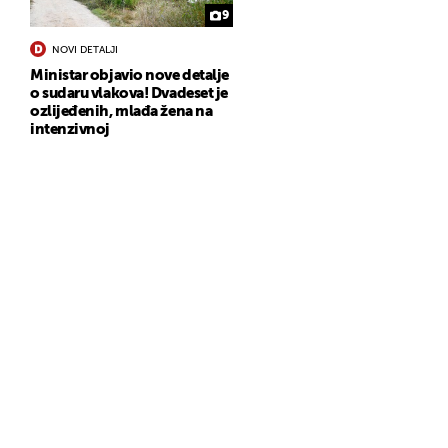
9
NOVI DETALJI
Ministar objavio nove detalje
o sudaru vlakova! Dvadeset je
ozlijeđenih, mlađa žena na
intenzivnoj