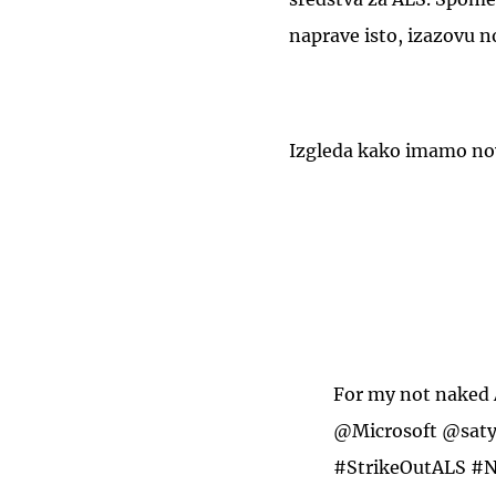
naprave isto, izazovu n
Izgleda kako imamo nov
For my not naked
@Microsoft
@saty
#StrikeOutALS
#N