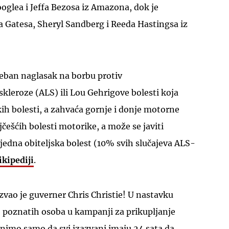
ooglea i Jeffa Bezosa iz Amazona, dok je
a Gatesa, Sheryl Sandberg i Reeda Hastingsa iz
seban naglasak na borbu protiv
UKLJUČITE NOTIFIKACIJE
skleroze (ALS) ili Lou Gehrigove bolesti koja
ih bolesti, a zahvaća gornje i donje motorne
jčešćih bolesti motorike, a može se javiti
ljedna obiteljska bolest (10% svih slučajeva ALS-
ikipediji
.
vao je guverner Chris Christie! U nastavku
o poznatih osoba u kampanji za prikupljanje
nimo samo da svi izazvani imaju 24 sata da