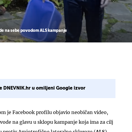
ode na sebe povodom ALS kampanje
e DNEVNIK.hr u omiljeni Google izvor
m je Facebook profilu objavio neobičan video,
vode na glavu u sklopu kampanje koja ima za cilj
u protiv Amiotrofične lateralne skleroze (
ALS
).