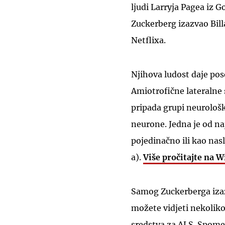
ljudi Larryja Pagea iz G
Zuckerberg izazvao Bill
Netflixa.
Njihova ludost daje po
Amiotrofične lateralne 
pripada grupi neurološk
neurone. Jedna je od na
pojedinačno ili kao nas
a).
Više pročitajte na W
Samog Zuckerberga izaz
možete vidjeti nekolik
sredstva za ALS. Spome