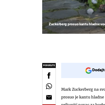
Zuckerberg prosuo kantu hladne v
PODIJELITE
Dodajt
Mark Zuckerberg na svo
prosuo je kantu hladne 
prikupiti novac za borb