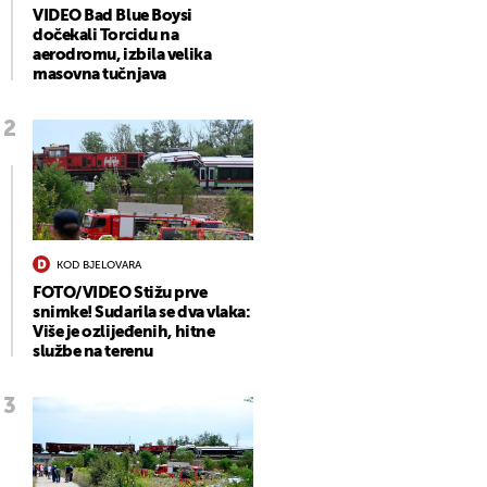
VIDEO Bad Blue Boysi
dočekali Torcidu na
aerodromu, izbila velika
masovna tučnjava
KOD BJELOVARA
FOTO/VIDEO Stižu prve
snimke! Sudarila se dva vlaka:
Više je ozlijeđenih, hitne
službe na terenu