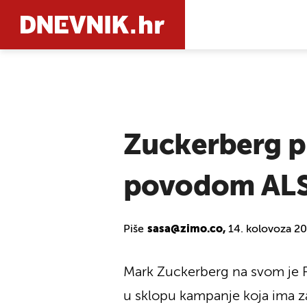
PRETRAŽIT
Zuckerberg p
povodom ALS
Piše
sasa@zimo.co,
14. kolovoza 2
Mark Zuckerberg na svom je F
u sklopu kampanje koja ima za 