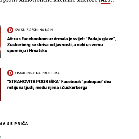
SVI SU BIJESNI NA NJIH
Afera s Facebookom uzdrmala je svijet: "Padaju glave",
Zuckerberg se skriva od javnosti, a neki u svemu
spominju i Hrvatsku
OSMRTNICE NA PROFILIMA
"STRAHOVITA POGREŠKA" Facebook "pokopao" dva
milijuna ljudi, među njima i Zuckerberga
IMA SE PRIČA