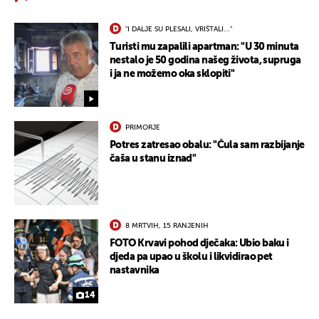
"I DALJE SU PLESALI, VRIŠTALI..."
Turisti mu zapalili apartman: "U 30 minuta
nestalo je 50 godina našeg života, supruga
i ja ne možemo oka sklopiti"
PRIMORJE
Potres zatresao obalu: "Čula sam razbijanje
čaša u stanu iznad"
8 MRTVIH, 15 RANJENIH
FOTO Krvavi pohod dječaka: Ubio baku i
djeda pa upao u školu i likvidirao pet
nastavnika
14