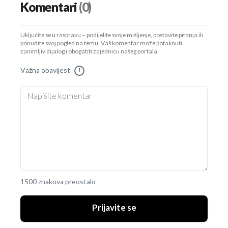
Komentari
(0)
Uključite se u raspravu – podijelite svoje mišljenje, postavite pitanja ili
ponudite svoj pogled na temu. Vaš komentar može potaknuti
zanimljiv dijalog i obogatiti zajednicu našeg portala.
Važna obavijest
!
1500 znakova preostalo
Prijavite se