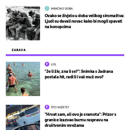
MRAČNO DOBA
Ovako se živjelo u doba velikog siromaštva:
Ljudi su davali novac kako bi mogli spavati
na konopcima
ZABAVA
LOL
"Je li živ, zna li se?": Snimka s Jadrana
postala hit, radi li i vaš muž ovo?
ŠTO KAŽETE?
"Hrvat sam, ali ovo je sramota": Prizor s
granice izazvao burnu raspravu na
društvenim mrežama