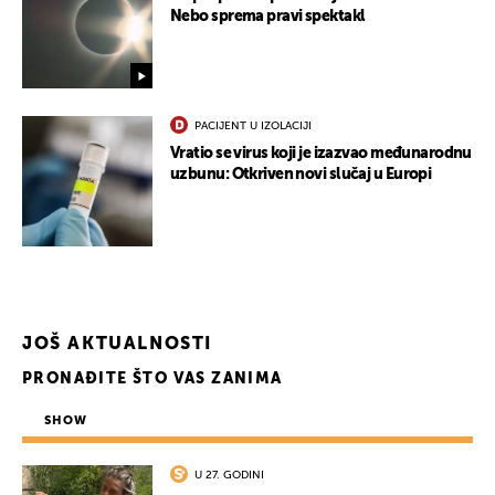
Nebo sprema pravi spektakl
PACIJENT U IZOLACIJI
Vratio se virus koji je izazvao međunarodnu
uzbunu: Otkriven novi slučaj u Europi
JOŠ AKTUALNOSTI
PRONAĐITE ŠTO VAS ZANIMA
SHOW
U 27. GODINI