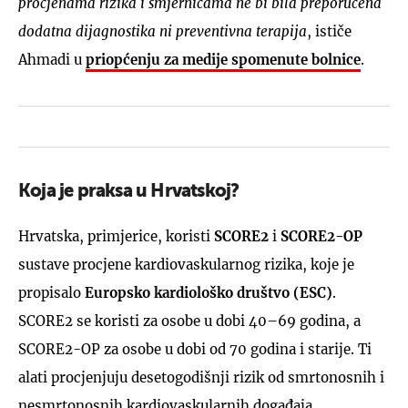
procjenama rizika i smjernicama ne bi bila preporučena
dodatna dijagnostika ni preventivna terapija
, ističe
Ahmadi u
priopćenju za medije spomenute bolnice
.
Koja je praksa u Hrvatskoj?
Hrvatska, primjerice, koristi
SCORE2
i
SCORE2-OP
sustave procjene kardiovaskularnog rizika, koje je
propisalo
Europsko kardiološko društvo (ESC)
.
SCORE2 se koristi za osobe u dobi 40–69 godina, a
SCORE2-OP za osobe u dobi od 70 godina i starije. Ti
alati procjenjuju desetogodišnji rizik od smrtonosnih i
nesmrtonosnih kardiovaskularnih događaja,