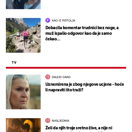
KAO IZ PIŠTOLJA
Dobacila komentar trudnici bez noge, a
muž ispalio odgovor kao da je samo
čekao…
TV
DALEKI GRAD
Uznemirena je zbog njegove ucjene - hoće
li napraviti što traži?
NASLJEDNIK
Želi da njih troje sretno žive, a nije ni