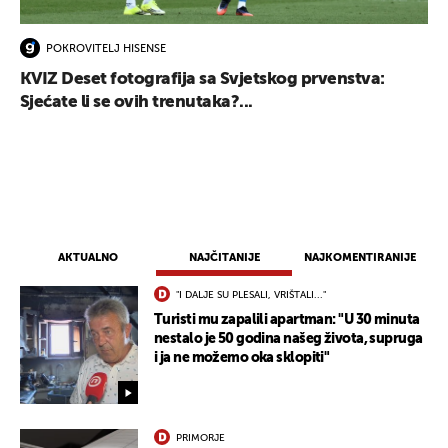
POKROVITELJ HISENSE
KVIZ Deset fotografija sa Svjetskog prvenstva:
Sjećate li se ovih trenutaka?...
AKTUALNO
NAJČITANIJE
NAJKOMENTIRANIJE
"I DALJE SU PLESALI, VRIŠTALI..."
Turisti mu zapalili apartman: "U 30 minuta
nestalo je 50 godina našeg života, supruga
i ja ne možemo oka sklopiti"
UKLJUČITE NOTIFIKACIJE
PRIMORJE