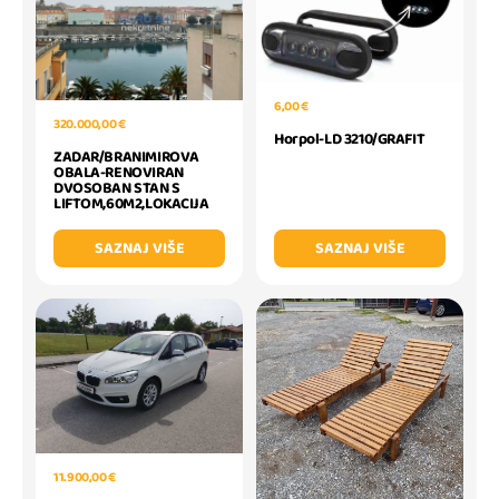
6,00 €
320.000,00 €
Horpol-LD 3210/GRAFIT
ZADAR/BRANIMIROVA
OBALA-RENOVIRAN
DVOSOBAN STAN S
LIFTOM,60M2,LOKACIJA
SAZNAJ VIŠE
SAZNAJ VIŠE
11.900,00 €