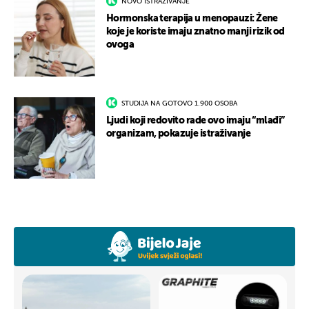
NOVO ISTRAŽIVANJE
Hormonska terapija u menopauzi: Žene
koje je koriste imaju znatno manji rizik od
ovoga
STUDIJA NA GOTOVO 1.900 OSOBA
Ljudi koji redovito rade ovo imaju “mlađi”
organizam, pokazuje istraživanje