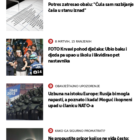
Potres zatresao obalu: "Čula sam razbijanje
čaša u stanu iznad"
8 MRTVIH, 15 RANJENIH
FOTO Krvavi pohod dječaka: Ubio baku i
djeda pa upao u školu i likvidirao pet
nastavnika
14
OBAVJEŠTAJNO UPOZORENJE
Uzbuna na istoku Europe: Rusija bi mogla
napasti, a poznato i kada! Moguć i kopneni
upad u članicu NATO-a
KAKO GA SIGURNO PROMATRATI?
Ne propustite prizor koji se ne viđa često: