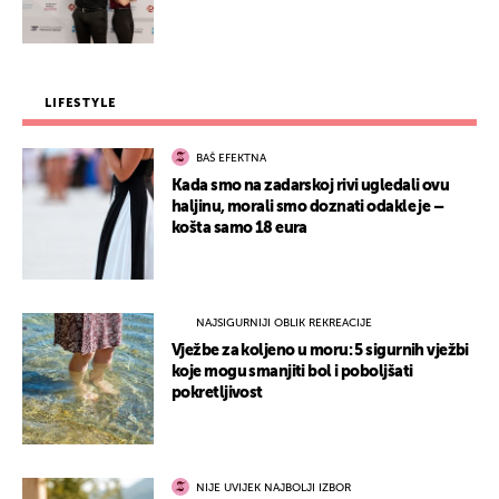
LIFESTYLE
BAŠ EFEKTNA
Kada smo na zadarskoj rivi ugledali ovu
haljinu, morali smo doznati odakle je –
košta samo 18 eura
NAJSIGURNIJI OBLIK REKREACIJE
Vježbe za koljeno u moru: 5 sigurnih vježbi
koje mogu smanjiti bol i poboljšati
pokretljivost
NIJE UVIJEK NAJBOLJI IZBOR