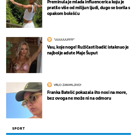
Preminula je mlada influencerica koju je
pratilo više od milijun ljudi, dugo se borila s
opakom bolešću
"UUUUUUFFFF"
Vau, koje noge! Ružičasti badić istaknuo je
najbolje adute Maje Šuput
VRLO ZANIMLJIVO!
Franka Batelić pokazala što nosi na more,
bez ovoga ne može ni na odmoru
SPORT