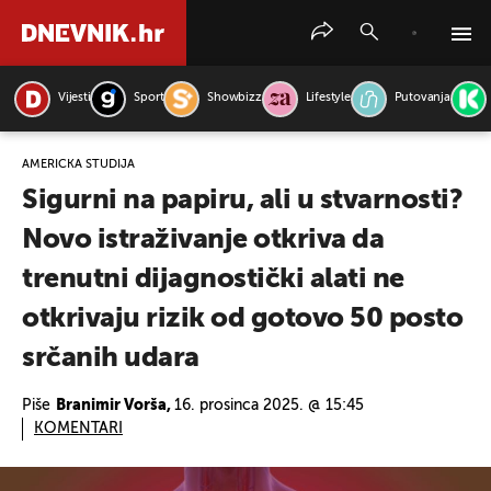
Vijesti
Sport
Showbizz
Lifestyle
Putovanja
PRETRAŽITE VIJESTI
AMERIČKA STUDIJA
Sigurni na papiru, ali u stvarnosti?
Novo istraživanje otkriva da
trenutni dijagnostički alati ne
otkrivaju rizik od gotovo 50 posto
srčanih udara
Piše
Branimir Vorša,
16. prosinca 2025. @ 15:45
KOMENTARI