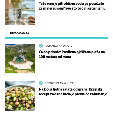
Teže vam je piti običnu vodu pa posežete
za mineralnom? Evo što to čini organizmu
PUTOVANJA
NAJMANJA NA SVIJETU
Čudo prirode: Predivna pješčana plaža na
100 metara od mora
GOTOVO ZA 15 MINUTA
Najbolja ljetna salata od graha: Brzinski
recept za dane kada je prevruće za kuhanje