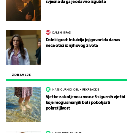
svjesna da ga je odavno izgubila
DALEKI GRAD
Daleki grad: Intuicija joj govori da danas
neće otići iz njihovog života
ZDRAVLJE
NAJSIGURNIJI OBLIK REKREACIJE
Vježbe za koljeno u moru: 5 sigurnih vježbi
koje mogu smanjiti bol i poboljšati
pokretljivost