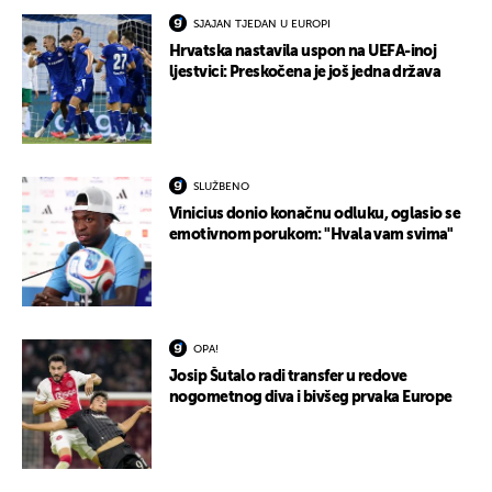
SJAJAN TJEDAN U EUROPI
Hrvatska nastavila uspon na UEFA-inoj
ljestvici: Preskočena je još jedna država
SLUŽBENO
Vinicius donio konačnu odluku, oglasio se
emotivnom porukom: "Hvala vam svima"
OPA!
Josip Šutalo radi transfer u redove
nogometnog diva i bivšeg prvaka Europe