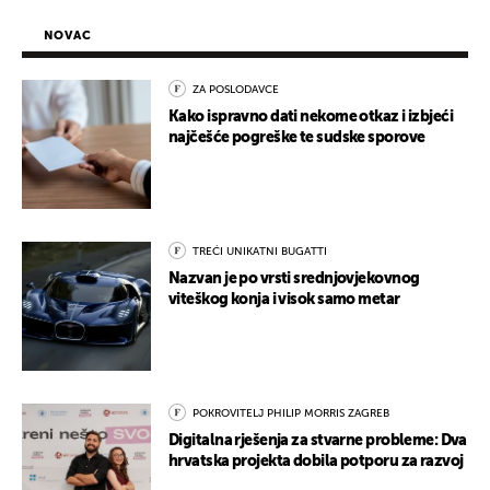
NOVAC
ZA POSLODAVCE
Kako ispravno dati nekome otkaz i izbjeći
najčešće pogreške te sudske sporove
TREĆI UNIKATNI BUGATTI
Nazvan je po vrsti srednjovjekovnog
viteškog konja i visok samo metar
POKROVITELJ PHILIP MORRIS ZAGREB
Digitalna rješenja za stvarne probleme: Dva
hrvatska projekta dobila potporu za razvoj