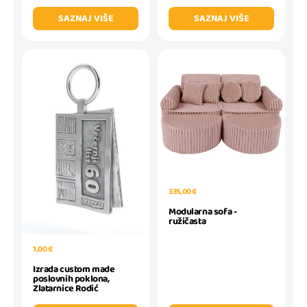
SAZNAJ VIŠE
SAZNAJ VIŠE
335,00 €
Modularna sofa -
ružičasta
1,00 €
Izrada custom made
poslovnih poklona,
Zlatarnice Rodić