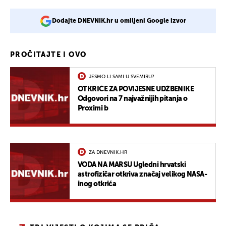
Dodajte DNEVNIK.hr u omiljeni Google izvor
PROČITAJTE I OVO
JESMO LI SAMI U SVEMIRU?
OTKRIĆE ZA POVIJESNE UDŽBENIKE
Odgovori na 7 najvažnijih pitanja o
Proximi b
ZA DNEVNIK.HR
VODA NA MARSU Ugledni hrvatski
astrofizičar otkriva značaj velikog NASA-
inog otkrića