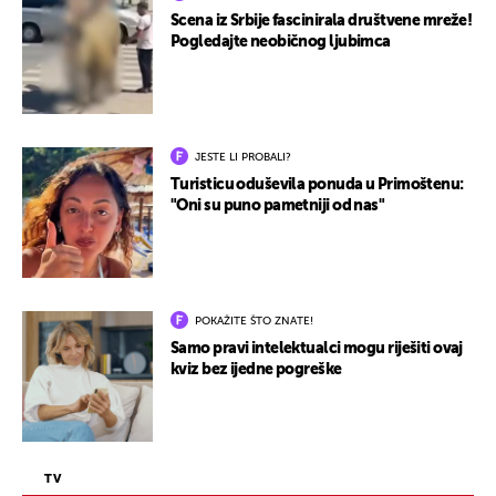
Scena iz Srbije fascinirala društvene mreže!
Pogledajte neobičnog ljubimca
JESTE LI PROBALI?
Turisticu oduševila ponuda u Primoštenu:
"Oni su puno pametniji od nas"
POKAŽITE ŠTO ZNATE!
Samo pravi intelektualci mogu riješiti ovaj
kviz bez ijedne pogreške
TV