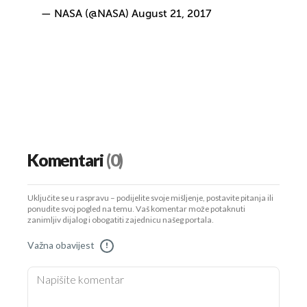
— NASA (@NASA)
August 21, 2017
Komentari
(0)
Uključite se u raspravu – podijelite svoje mišljenje, postavite pitanja ili
ponudite svoj pogled na temu. Vaš komentar može potaknuti
zanimljiv dijalog i obogatiti zajednicu našeg portala.
Važna obavijest
!