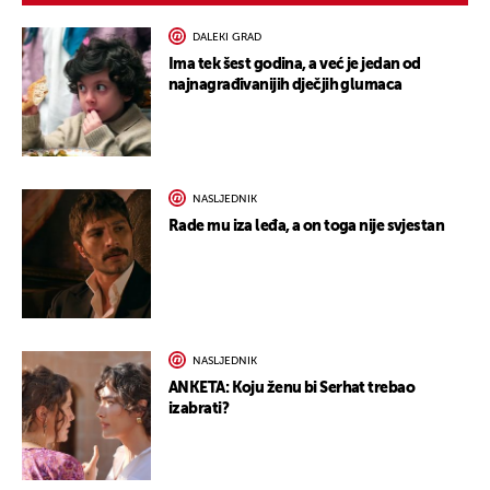
DALEKI GRAD
Ima tek šest godina, a već je jedan od
najnagrađivanijih dječjih glumaca
NASLJEDNIK
Rade mu iza leđa, a on toga nije svjestan
NASLJEDNIK
ANKETA: Koju ženu bi Serhat trebao
izabrati?