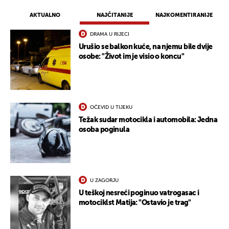
AKTUALNO
NAJČITANIJE
NAJKOMENTIRANIJE
DRAMA U RIJECI
Urušio se balkon kuće, na njemu bile dvije
osobe: "Život im je visio o koncu"
OČEVID U TIJEKU
Težak sudar motocikla i automobila: Jedna
osoba poginula
U ZAGORJU
U teškoj nesreći poginuo vatrogasac i
motociklst Matija: "Ostavio je trag"