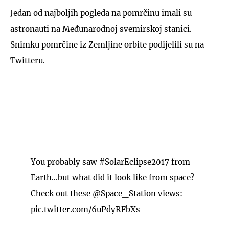
Jedan od najboljih pogleda na pomrčinu imali su
astronauti na Međunarodnoj svemirskoj stanici.
Snimku pomrčine iz Zemljine orbite podijelili su na
Twitteru.
You probably saw
#SolarEclipse2017
from
Earth...but what did it look like from space?
Check out these
@Space_Station
views:
pic.twitter.com/6uPdyRFbXs