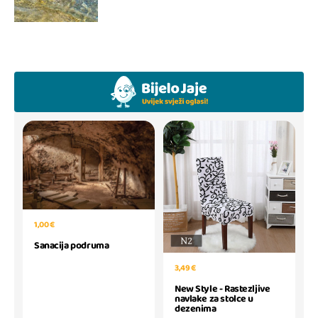
1,00 €
Sanacija podruma
3,49 €
New Style - Rastezljive
navlake za stolce u
dezenima