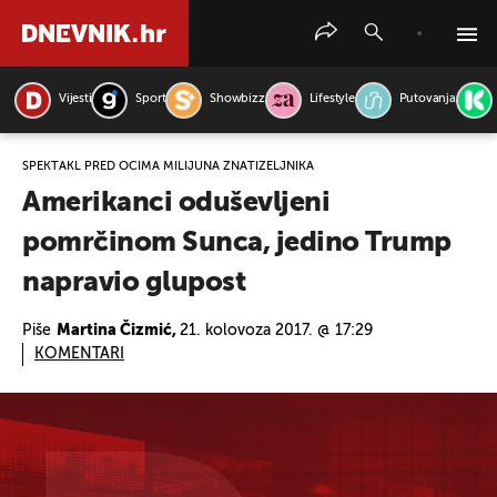
Vijesti
Sport
Showbizz
Lifestyle
Putovanja
PRETRAŽITE VIJESTI
SPEKTAKL PRED OČIMA MILIJUNA ZNATIŽELJNIKA
Amerikanci oduševljeni
pomrčinom Sunca, jedino Trump
napravio glupost
Piše
Martina Čizmić,
21. kolovoza 2017. @ 17:29
KOMENTARI