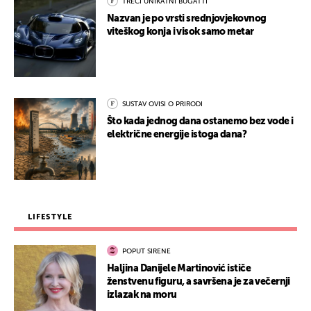
TREĆI UNIKATNI BUGATTI
Nazvan je po vrsti srednjovjekovnog
viteškog konja i visok samo metar
SUSTAV OVISI O PRIRODI
Što kada jednog dana ostanemo bez vode i
električne energije istoga dana?
LIFESTYLE
POPUT SIRENE
Haljina Danijele Martinović ističe
ženstvenu figuru, a savršena je za večernji
izlazak na moru