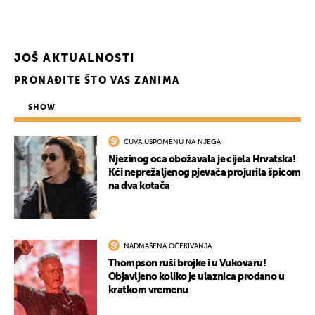
JOŠ AKTUALNOSTI
PRONAĐITE ŠTO VAS ZANIMA
SHOW
ČUVA USPOMENU NA NJEGA
Njezinog oca obožavala je cijela Hrvatska!
Kći neprežaljenog pjevača projurila špicom
na dva kotača
NADMAŠENA OČEKIVANJA
Thompson ruši brojke i u Vukovaru!
Objavljeno koliko je ulaznica prodano u
kratkom vremenu