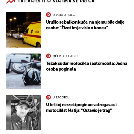
TRI VIJESTI O KOJIMA SE PRIČA
DRAMA U RIJECI
Urušio se balkon kuće, na njemu bile dvije
osobe: "Život im je visio o koncu"
OČEVID U TIJEKU
Težak sudar motocikla i automobila: Jedna
osoba poginula
U ZAGORJU
U teškoj nesreći poginuo vatrogasac i
motociklst Matija: "Ostavio je trag"