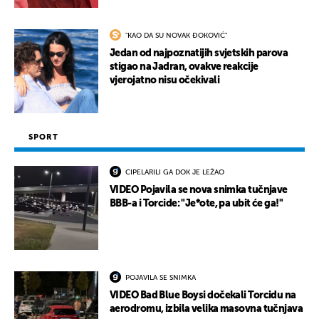
"KAO DA SU NOVAK ĐOKOVIĆ"
Jedan od najpoznatijih svjetskih parova
stigao na Jadran, ovakve reakcije
vjerojatno nisu očekivali
SPORT
CIPELARILI GA DOK JE LEŽAO
VIDEO Pojavila se nova snimka tučnjave
BBB-a i Torcide: "Je*ote, pa ubit će ga!"
POJAVILA SE SNIMKA
VIDEO Bad Blue Boysi dočekali Torcidu na
aerodromu, izbila velika masovna tučnjava