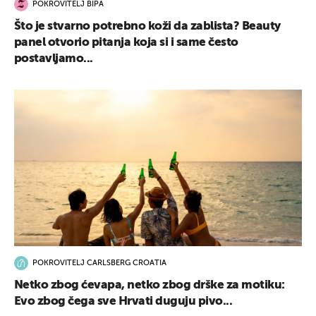
POKROVITELJ BIPA
Što je stvarno potrebno koži da zablista? Beauty
panel otvorio pitanja koja si i same često
postavljamo...
POKROVITELJ CARLSBERG CROATIA
Netko zbog ćevapa, netko zbog drške za motiku:
Evo zbog čega sve Hrvati duguju pivo...