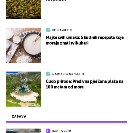
BON APPETIT!
Majke svih umaka: 5 kultnih recepata koje
moraju znati svi kuhari
NAJMANJA NA SVIJETU
Čudo prirode: Predivna pješčana plaža na
100 metara od mora
ZABAVA
IMPRESIVNO!