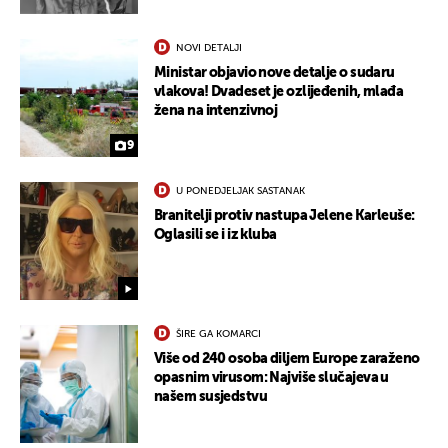
NOVI DETALJI
Ministar objavio nove detalje o sudaru
vlakova! Dvadeset je ozlijeđenih, mlađa
žena na intenzivnoj
9
U PONEDJELJAK SASTANAK
Branitelji protiv nastupa Jelene Karleuše:
Oglasili se i iz kluba
ŠIRE GA KOMARCI
Više od 240 osoba diljem Europe zaraženo
opasnim virusom: Najviše slučajeva u
našem susjedstvu