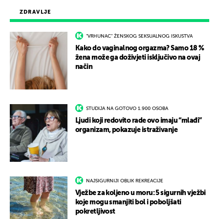
ZDRAVLJE
"VRHUNAC" ŽENSKOG SEKSUALNOG ISKUSTVA
Kako do vaginalnog orgazma? Samo 18 %
žena može ga doživjeti isključivo na ovaj
način
STUDIJA NA GOTOVO 1.900 OSOBA
Ljudi koji redovito rade ovo imaju “mlađi”
organizam, pokazuje istraživanje
NAJSIGURNIJI OBLIK REKREACIJE
Vježbe za koljeno u moru: 5 sigurnih vježbi
koje mogu smanjiti bol i poboljšati
pokretljivost