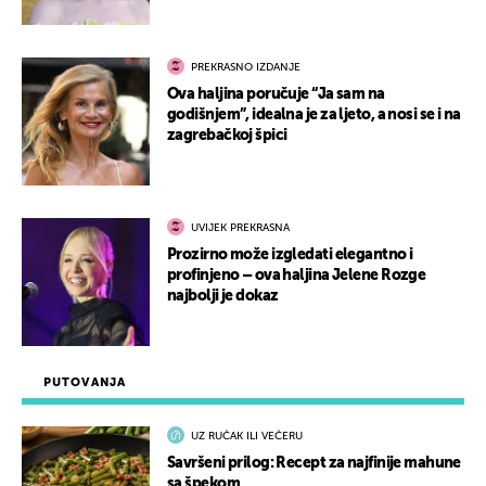
PREKRASNO IZDANJE
Ova haljina poručuje “Ja sam na
godišnjem”, idealna je za ljeto, a nosi se i na
zagrebačkoj špici
UVIJEK PREKRASNA
Prozirno može izgledati elegantno i
profinjeno – ova haljina Jelene Rozge
najbolji je dokaz
PUTOVANJA
UZ RUČAK ILI VEČERU
Savršeni prilog: Recept za najfinije mahune
sa špekom