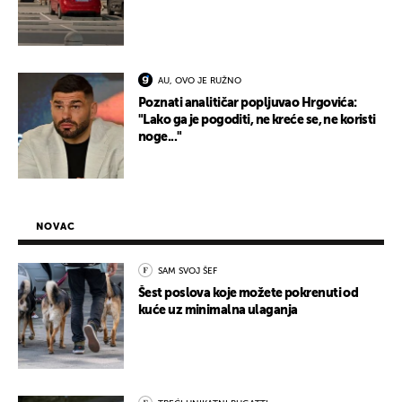
AU, OVO JE RUŽNO
Poznati analitičar popljuvao Hrgovića:
"Lako ga je pogoditi, ne kreće se, ne koristi
noge..."
NOVAC
SAM SVOJ ŠEF
Šest poslova koje možete pokrenuti od
kuće uz minimalna ulaganja