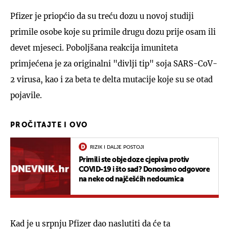
Pfizer je priopćio da su treću dozu u novoj studiji
primile osobe koje su primile drugu dozu prije osam ili
devet mjeseci. Poboljšana reakcija imuniteta
primjećena je za originalni "divlji tip" soja SARS-CoV-
2 virusa, kao i za beta te delta mutacije koje su se otad
pojavile.
PROČITAJTE I OVO
RIZIK I DALJE POSTOJI
Primili ste obje doze cjepiva protiv
COVID-19 i što sad? Donosimo odgovore
na neke od najčešćih nedoumica
Kad je u srpnju Pfizer dao naslutiti da će ta