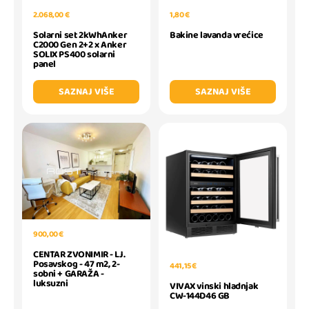
2.068,00 €
1,80 €
Solarni set 2kWhAnker
Bakine lavanda vrećice
C2000 Gen 2+2 x Anker
SOLIX PS400 solarni
panel
SAZNAJ VIŠE
SAZNAJ VIŠE
900,00 €
CENTAR ZVONIMIR - LJ.
Posavskog - 47 m2, 2-
441,15 €
sobni + GARAŽA -
luksuzni
VIVAX vinski hladnjak
CW-144D46 GB