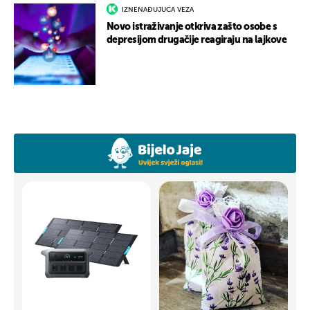
IZNENAĐUJUĆA VEZA
Novo istraživanje otkriva zašto osobe s
depresijom drugačije reagiraju na lajkove