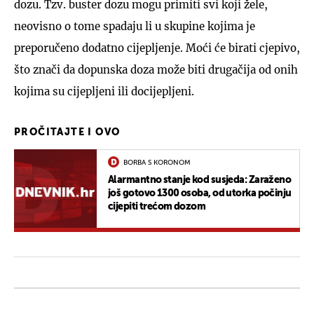
dozu. Tzv. buster dozu mogu primiti svi koji žele,
neovisno o tome spadaju li u skupine kojima je
preporučeno dodatno cijepljenje. Moći će birati cjepivo,
što znači da dopunska doza može biti drugačija od onih
kojima su cijepljeni ili docijepljeni.
PROČITAJTE I OVO
BORBA S KORONOM
Alarmantno stanje kod susjeda: Zaraženo
još gotovo 1300 osoba, od utorka počinju
cijepiti trećom dozom