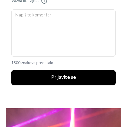
Važna obavijest
!
1500 znakova preostalo
Prijavite se