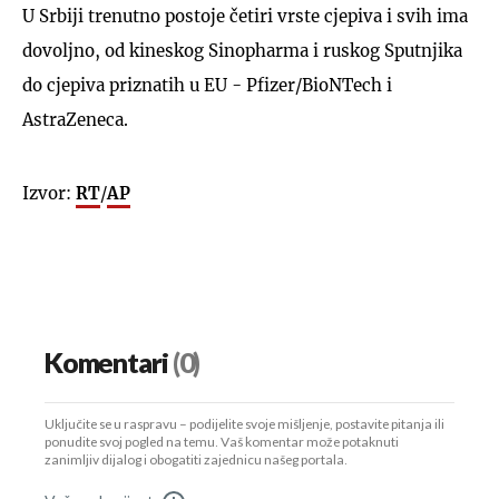
U Srbiji trenutno postoje četiri vrste cjepiva i svih ima
dovoljno, od kineskog Sinopharma i ruskog Sputnjika
do cjepiva priznatih u EU - Pfizer/BioNTech i
AstraZeneca.
Izvor:
RT
/
AP
Komentari
(0)
Uključite se u raspravu – podijelite svoje mišljenje, postavite pitanja ili
ponudite svoj pogled na temu. Vaš komentar može potaknuti
zanimljiv dijalog i obogatiti zajednicu našeg portala.