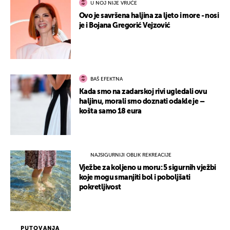
U NOJ NIJE VRUĆE
Ovo je savršena haljina za ljeto i more - nosi
je i Bojana Gregorić Vejzović
BAŠ EFEKTNA
Kada smo na zadarskoj rivi ugledali ovu
haljinu, morali smo doznati odakle je –
košta samo 18 eura
NAJSIGURNIJI OBLIK REKREACIJE
Vježbe za koljeno u moru: 5 sigurnih vježbi
koje mogu smanjiti bol i poboljšati
pokretljivost
PUTOVANJA