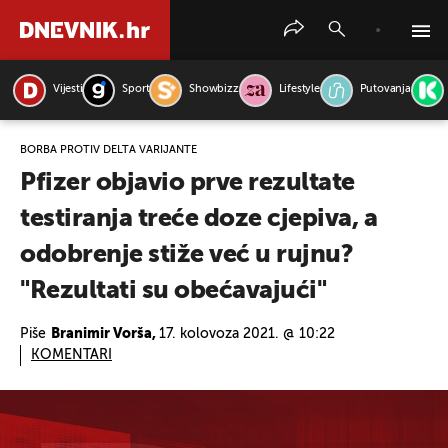
Vijesti
Sport
Showbizz
Lifestyle
Putovanja
PRETRAŽITE VIJESTI
BORBA PROTIV DELTA VARIJANTE
Pfizer objavio prve rezultate
testiranja treće doze cjepiva, a
odobrenje stiže već u rujnu?
"Rezultati su obećavajući"
Piše
Branimir Vorša,
17. kolovoza 2021. @ 10:22
KOMENTARI