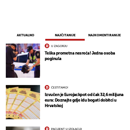
AKTUALNO
NAJČITANIJE
NAJKOMENTIRANIJE
U ZAGORJU
Teška prometna nesreća! Jedna osoba
poginula
ČESTITAMO!
UKLJUČITE NOTIFIKACIJE
Izvučen je Eurojackpot od čak 32,6 milijuna
eura: Doznajte gdje idu bogati dobitci u
Hrvatskoj
PACIJENT U IZOLACIJI