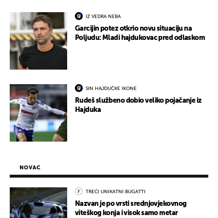
IZ VEDRA NEBA
Garcijin potez otkrio novu situaciju na
Poljudu: Mladi hajdukovac pred odlaskom
SIN HAJDUČKE IKONE
Rudeš službeno dobio veliko pojačanje iz
Hajduka
NOVAC
TREĆI UNIKATNI BUGATTI
Nazvan je po vrsti srednjovjekovnog
viteškog konja i visok samo metar