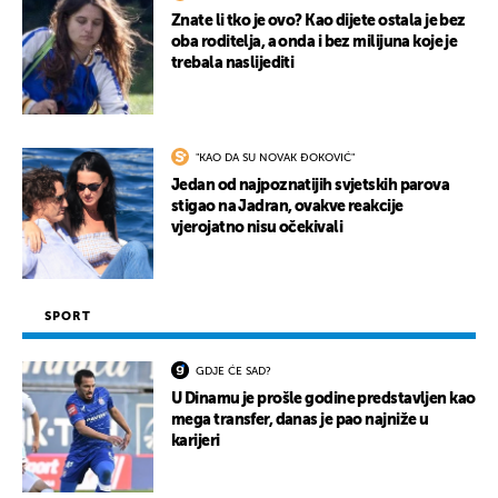
Znate li tko je ovo? Kao dijete ostala je bez
oba roditelja, a onda i bez milijuna koje je
trebala naslijediti
"KAO DA SU NOVAK ĐOKOVIĆ"
Jedan od najpoznatijih svjetskih parova
stigao na Jadran, ovakve reakcije
vjerojatno nisu očekivali
SPORT
GDJE ĆE SAD?
U Dinamu je prošle godine predstavljen kao
mega transfer, danas je pao najniže u
karijeri