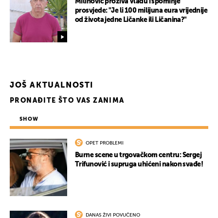
Milinović proziva Vladu i spominje
prosvjede: "Je li 100 milijuna eura vrijednije
od života jedne Ličanke ili Ličanina?"
JOŠ AKTUALNOSTI
PRONAĐITE ŠTO VAS ZANIMA
SHOW
OPET PROBLEMI
Burne scene u trgovačkom centru: Sergej
Trifunović i supruga uhićeni nakon svađe!
DANAS ŽIVI POVUČENO