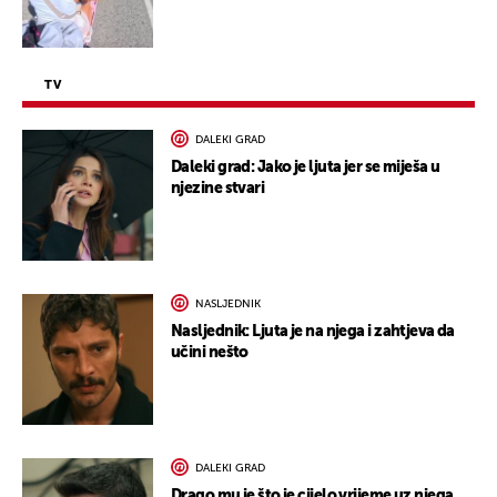
TV
DALEKI GRAD
Daleki grad: Jako je ljuta jer se miješa u
njezine stvari
NASLJEDNIK
Nasljednik: Ljuta je na njega i zahtjeva da
učini nešto
DALEKI GRAD
Drago mu je što je cijelo vrijeme uz njega