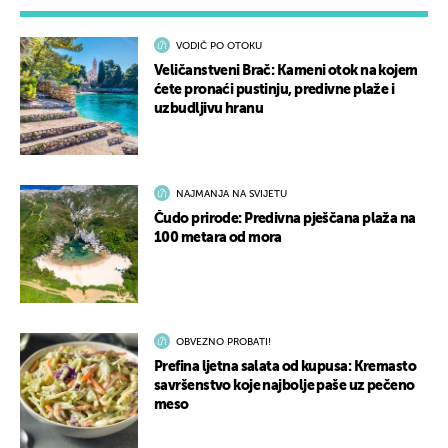
VODIČ PO OTOKU
Veličanstveni Brač: Kameni otok na kojem
ćete pronaći pustinju, predivne plaže i
uzbudljivu hranu
NAJMANJA NA SVIJETU
Čudo prirode: Predivna pješčana plaža na
100 metara od mora
OBVEZNO PROBATI!
Prefina ljetna salata od kupusa: Kremasto
savršenstvo koje najbolje paše uz pečeno
meso