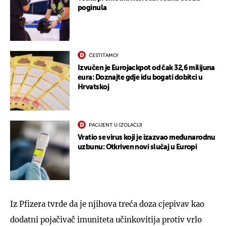
poginula
ČESTITAMO!
Izvučen je Eurojackpot od čak 32,6 milijuna
eura: Doznajte gdje idu bogati dobitci u
Hrvatskoj
PACIJENT U IZOLACIJI
Vratio se virus koji je izazvao međunarodnu
uzbunu: Otkriven novi slučaj u Europi
Iz Pfizera tvrde da je njihova treća doza cjepivav kao
dodatni pojačivač imuniteta učinkovitija protiv vrlo