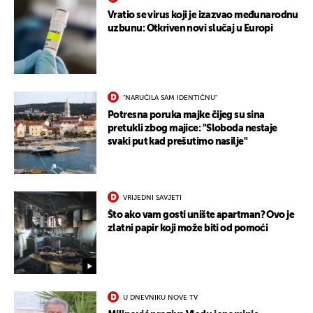
Vratio se virus koji je izazvao međunarodnu
uzbunu: Otkriven novi slučaj u Europi
"NARUČILA SAM IDENTIČNU"
Potresna poruka majke čijeg su sina
pretukli zbog majice: "Sloboda nestaje
svaki put kad prešutimo nasilje"
VRIJEDNI SAVJETI
Što ako vam gosti unište apartman? Ovo je
zlatni papir koji može biti od pomoći
U DNEVNIKU NOVE TV