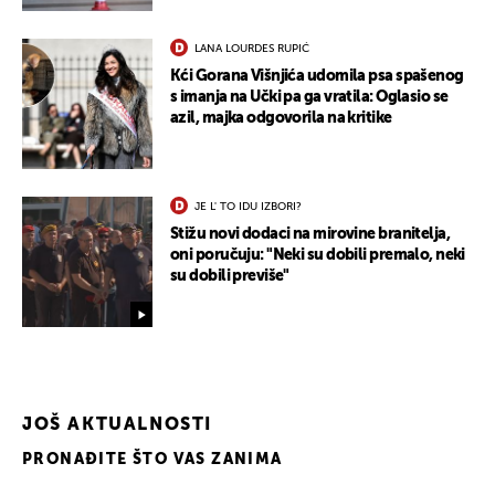
LANA LOURDES RUPIĆ
Kći Gorana Višnjića udomila psa spašenog
s imanja na Učki pa ga vratila: Oglasio se
azil, majka odgovorila na kritike
JE L' TO IDU IZBORI?
Stižu novi dodaci na mirovine branitelja,
oni poručuju: "Neki su dobili premalo, neki
su dobili previše"
JOŠ AKTUALNOSTI
PRONAĐITE ŠTO VAS ZANIMA