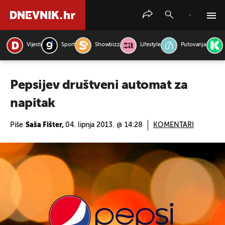
Vijesti
Sport
Showbizz
Lifestyle
Putovanja
PRETRAŽITE VIJESTI
Pepsijev društveni automat za
napitak
Piše
Saša Fišter,
04. lipnja 2013. @ 14:28
KOMENTARI