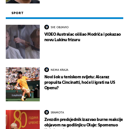
SPORT
SVE OBJAVIO
VIDEO Australac ošišao Modrića i pokazao
novu Lukinu frizuru
NEMA KRAJA
Novi šok u teniskom svijetu: Alcaraz
propušta Cincinatti, hoće li igrati na US
Openu?
SRAMOTA
Zvezdin predsjednik izazvao burne reakcije
objavom na godišnjicu Oluje: Spomenuo