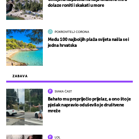
dolaze roniti i skakati u more
POKROVITELJ CORONA
Među 100 najboljih plaža svijeta našla se i
jedna hrvatska
ZABAVA
SVAKA ČAST
Bahato mu prepriječio prijelaz, a ono što je
pješak napravio oduševilo je društvene
mreže
LOL