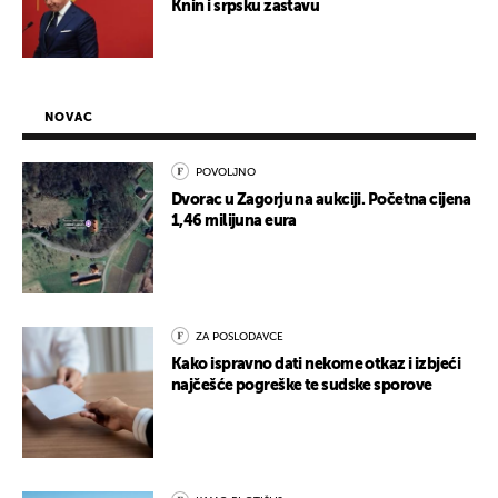
Knin i srpsku zastavu
NOVAC
POVOLJNO
Dvorac u Zagorju na aukciji. Početna cijena
1,46 milijuna eura
ZA POSLODAVCE
Kako ispravno dati nekome otkaz i izbjeći
najčešće pogreške te sudske sporove