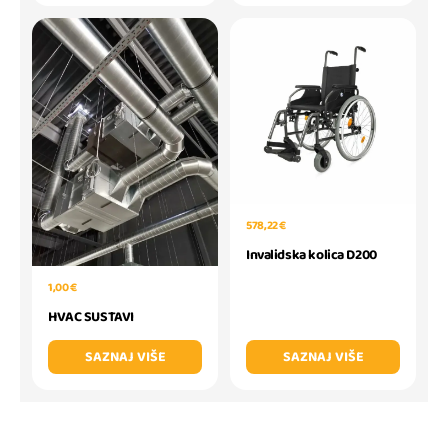
578,22 €
Invalidska kolica D200
1,00 €
HVAC SUSTAVI
SAZNAJ VIŠE
SAZNAJ VIŠE