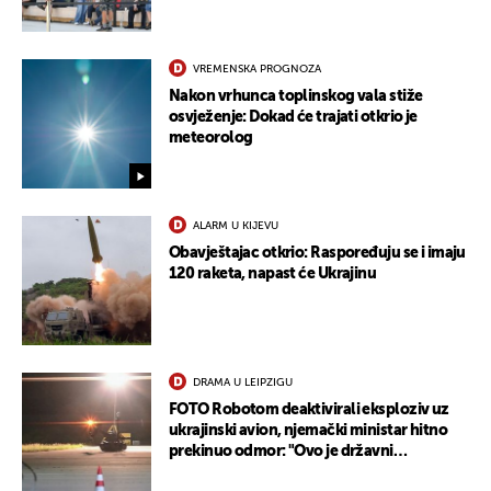
VREMENSKA PROGNOZA
Nakon vrhunca toplinskog vala stiže
osvježenje: Dokad će trajati otkrio je
meteorolog
ALARM U KIJEVU
Obavještajac otkrio: Raspoređuju se i imaju
120 raketa, napast će Ukrajinu
DRAMA U LEIPZIGU
FOTO Robotom deaktivirali eksploziv uz
ukrajinski avion, njemački ministar hitno
prekinuo odmor: "Ovo je državni
terorizam"