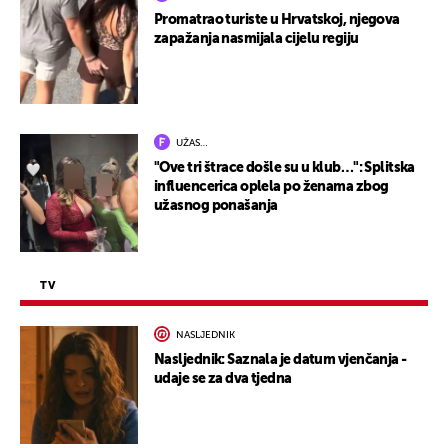
Promatrao turiste u Hrvatskoj, njegova
zapažanja nasmijala cijelu regiju
UŽAS…
"Ove tri štrace došle su u klub…": Splitska
influencerica oplela po ženama zbog
užasnog ponašanja
TV
NASLJEDNIK
Nasljednik: Saznala je datum vjenčanja -
udaje se za dva tjedna