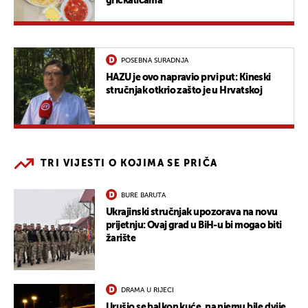
grickalicama
POSEBNA SURADNJA
HAZU je ovo napravio prvi put: Kineski
stručnjak otkrio zašto je u Hrvatskoj
TRI VIJESTI O KOJIMA SE PRIČA
BURE BARUTA
Ukrajinski stručnjak upozorava na novu
prijetnju: Ovaj grad u BiH-u bi mogao biti
žarište
DRAMA U RIJECI
Urušio se balkon kuće, na njemu bile dvije