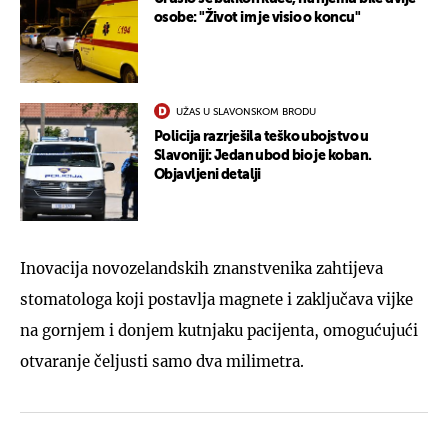
osobe: "Život im je visio o koncu"
UŽAS U SLAVONSKOM BRODU
Policija razrješila teško ubojstvo u
Slavoniji: Jedan ubod bio je koban.
Objavljeni detalji
Inovacija novozelandskih znanstvenika zahtijeva
stomatologa koji postavlja magnete i zaključava vijke
na gornjem i donjem kutnjaku pacijenta, omogućujući
otvaranje čeljusti samo dva milimetra.