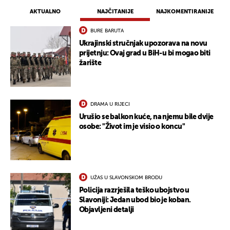
AKTUALNO
NAJČITANIJE
NAJKOMENTIRANIJE
BURE BARUTA
Ukrajinski stručnjak upozorava na novu
prijetnju: Ovaj grad u BiH-u bi mogao biti
žarište
DRAMA U RIJECI
Urušio se balkon kuće, na njemu bile dvije
osobe: "Život im je visio o koncu"
UKLJUČITE NOTIFIKACIJE
UŽAS U SLAVONSKOM BRODU
Policija razrješila teško ubojstvo u
Slavoniji: Jedan ubod bio je koban.
Objavljeni detalji