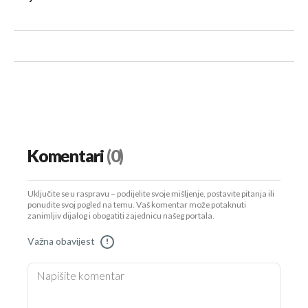
Komentari
(0)
Uključite se u raspravu – podijelite svoje mišljenje, postavite pitanja ili
ponudite svoj pogled na temu. Vaš komentar može potaknuti
zanimljiv dijalog i obogatiti zajednicu našeg portala.
Važna obavijest
!