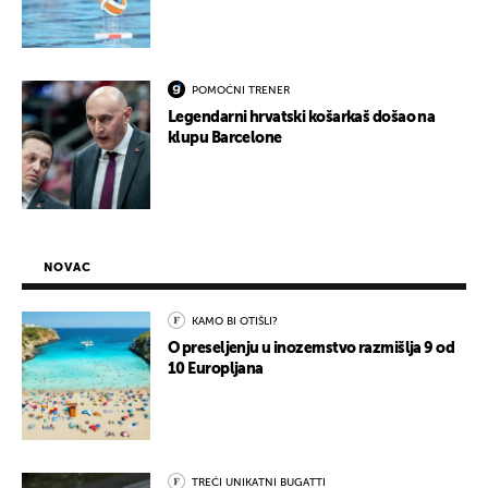
POMOĆNI TRENER
Legendarni hrvatski košarkaš došao na
klupu Barcelone
NOVAC
KAMO BI OTIŠLI?
O preseljenju u inozemstvo razmišlja 9 od
10 Europljana
TREĆI UNIKATNI BUGATTI