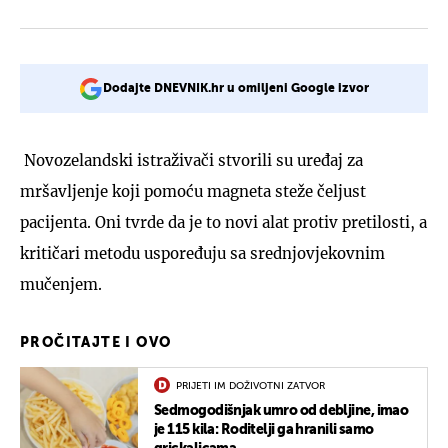
Dodajte DNEVNIK.hr u omiljeni Google izvor
Novozelandski istraživači stvorili su uređaj za
mršavljenje koji pomoću magneta steže čeljust
pacijenta. Oni tvrde da je to novi alat protiv pretilosti, a
kritičari metodu uspoređuju sa srednjovjekovnim
mučenjem.
PROČITAJTE I OVO
PRIJETI IM DOŽIVOTNI ZATVOR
Sedmogodišnjak umro od debljine, imao
je 115 kila: Roditelji ga hranili samo