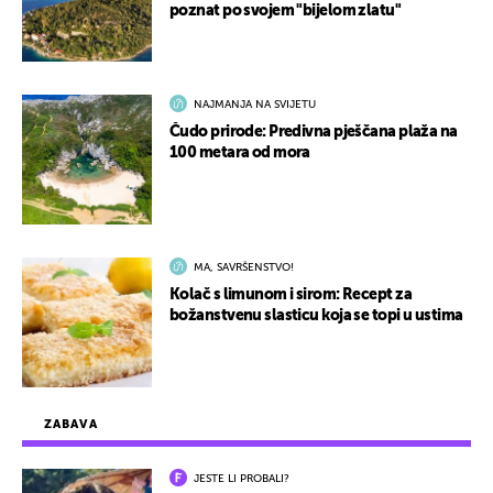
poznat po svojem "bijelom zlatu"
NAJMANJA NA SVIJETU
Čudo prirode: Predivna pješčana plaža na
100 metara od mora
MA, SAVRŠENSTVO!
Kolač s limunom i sirom: Recept za
božanstvenu slasticu koja se topi u ustima
ZABAVA
JESTE LI PROBALI?