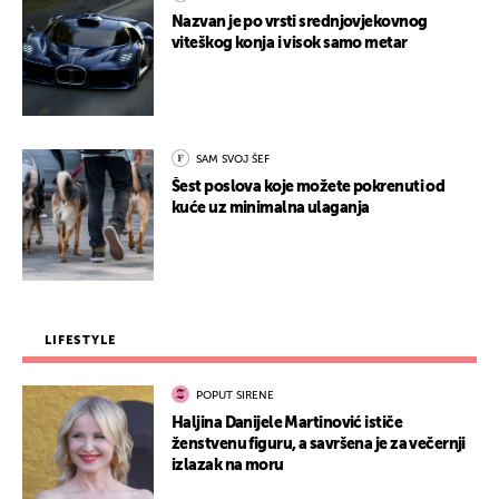
Nazvan je po vrsti srednjovjekovnog
viteškog konja i visok samo metar
SAM SVOJ ŠEF
Šest poslova koje možete pokrenuti od
kuće uz minimalna ulaganja
LIFESTYLE
POPUT SIRENE
Haljina Danijele Martinović ističe
ženstvenu figuru, a savršena je za večernji
izlazak na moru