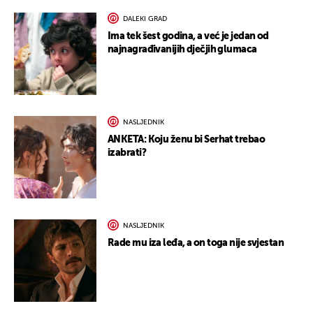
DALEKI GRAD
Ima tek šest godina, a već je jedan od
najnagrađivanijih dječjih glumaca
NASLJEDNIK
ANKETA: Koju ženu bi Serhat trebao
izabrati?
NASLJEDNIK
Rade mu iza leđa, a on toga nije svjestan