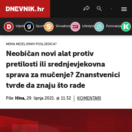
Vijesti
Sport
Showbizz
Lifestyle
Putovanja
PRETRAŽITE VIJESTI
NEMA NEŽELJENIH POSLJEDICA?
Neobičan novi alat protiv
pretilosti ili srednjevjekovna
sprava za mučenje? Znanstvenici
tvrde da znaju što rade
Piše
Hina,
29. lipnja 2021. @ 11:32
KOMENTARI