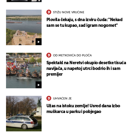
STIŽU NOVE VRUĆINE
Plovila čekaju, s dna izviru čuda: "Nekad
sam se tu kupao, sad igram nogomet"
OD METKOVIĆA DO PLOČA
Spektakl na Neretvi okupio desetke tisuća
navijača, u napetoj utrci bodrio ih i sam
premijer
UHVAĆEN JE
Užas na istoku zemlje! Usred dana izbo
muškarca u parku i pobjegao