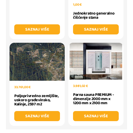
1,00 €
Jednokratno generalno
čišćenje stana
SAZNAJ VIŠE
SAZNAJ VIŠE
3.981,02 €
33.761,00 €
Parna sauna PREMIUM -
Poljoprivredno zemljište,
dimenzije 2000 mm x
uskoro građevinsko,
1200 mm x 2100 mm
Kalinje, 2597 m2
SAZNAJ VIŠE
SAZNAJ VIŠE