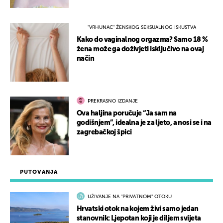
"VRHUNAC" ŽENSKOG SEKSUALNOG ISKUSTVA
Kako do vaginalnog orgazma? Samo 18 %
žena može ga doživjeti isključivo na ovaj
način
PREKRASNO IZDANJE
Ova haljina poručuje “Ja sam na
godišnjem”, idealna je za ljeto, a nosi se i na
zagrebačkoj špici
PUTOVANJA
UŽIVANJE NA "PRIVATNOM" OTOKU
Hrvatski otok na kojem živi samo jedan
stanovnik: Ljepotan koji je diljem svijeta