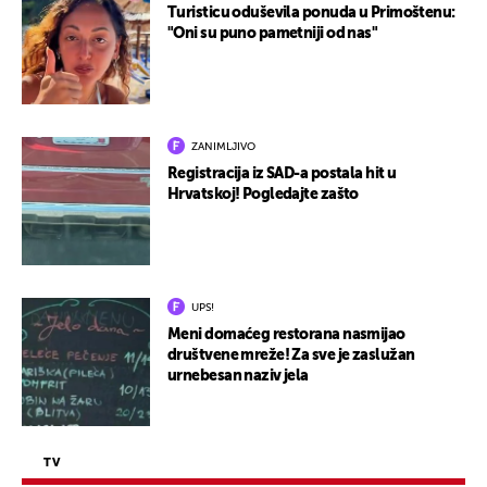
Turisticu oduševila ponuda u Primoštenu:
"Oni su puno pametniji od nas"
ZANIMLJIVO
Registracija iz SAD-a postala hit u
Hrvatskoj! Pogledajte zašto
UPS!
Meni domaćeg restorana nasmijao
društvene mreže! Za sve je zaslužan
urnebesan naziv jela
TV