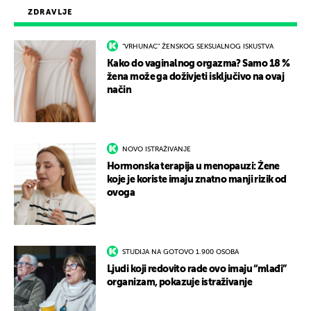
ZDRAVLJE
"VRHUNAC" ŽENSKOG SEKSUALNOG ISKUSTVA
Kako do vaginalnog orgazma? Samo 18 %
žena može ga doživjeti isključivo na ovaj
način
NOVO ISTRAŽIVANJE
Hormonska terapija u menopauzi: Žene
koje je koriste imaju znatno manji rizik od
ovoga
STUDIJA NA GOTOVO 1.900 OSOBA
Ljudi koji redovito rade ovo imaju “mlađi”
organizam, pokazuje istraživanje