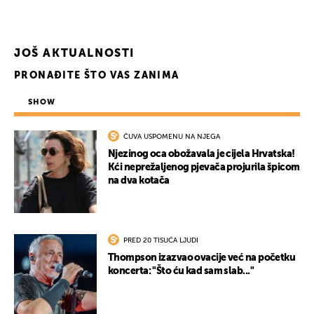
JOŠ AKTUALNOSTI
PRONAĐITE ŠTO VAS ZANIMA
SHOW
ČUVA USPOMENU NA NJEGA
Njezinog oca obožavala je cijela Hrvatska!
Kći neprežaljenog pjevača projurila špicom
na dva kotača
PRED 20 TISUĆA LJUDI
Thompson izazvao ovacije već na početku
koncerta: "Što ću kad sam slab..."