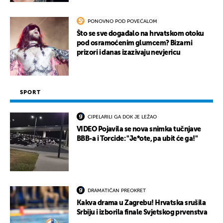
PONOVNO POD POVEĆALOM
Što se sve događalo na hrvatskom otoku
pod osramoćenim glumcem? Bizarni
prizori i danas izazivaju nevjericu
SPORT
CIPELARILI GA DOK JE LEŽAO
VIDEO Pojavila se nova snimka tučnjave
BBB-a i Torcide: "Je*ote, pa ubit će ga!"
DRAMATIČAN PREOKRET
Kakva drama u Zagrebu! Hrvatska srušila
Srbiju i izborila finale Svjetskog prvenstva