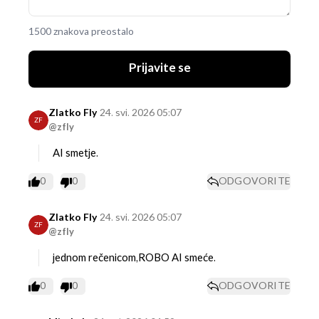
1500 znakova preostalo
Prijavite se
Zlatko Fly
24. svi. 2026 05:07
ZF
@zfly
AI smetje.
0
0
ODGOVORITE
Zlatko Fly
24. svi. 2026 05:07
ZF
@zfly
jednom rečenicom,ROBO AI smeće.
0
0
ODGOVORITE