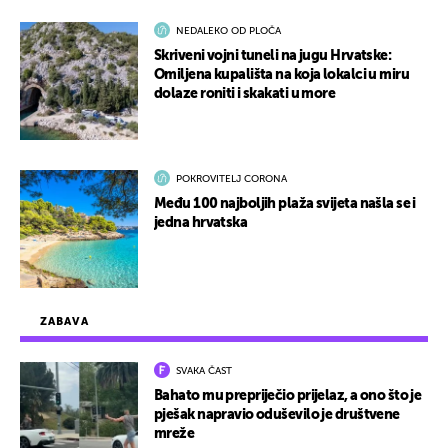
NEDALEKO OD PLOČA
Skriveni vojni tuneli na jugu Hrvatske:
Omiljena kupališta na koja lokalci u miru
dolaze roniti i skakati u more
POKROVITELJ CORONA
Među 100 najboljih plaža svijeta našla se i
jedna hrvatska
ZABAVA
SVAKA ČAST
Bahato mu prepriječio prijelaz, a ono što je
pješak napravio oduševilo je društvene
mreže