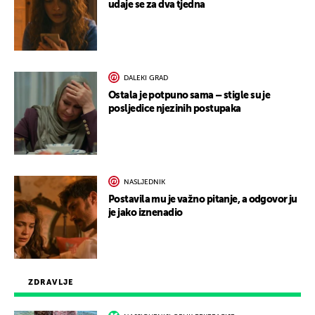
udaje se za dva tjedna
DALEKI GRAD
Ostala je potpuno sama – stigle su je
posljedice njezinih postupaka
NASLJEDNIK
Postavila mu je važno pitanje, a odgovor ju
je jako iznenadio
ZDRAVLJE