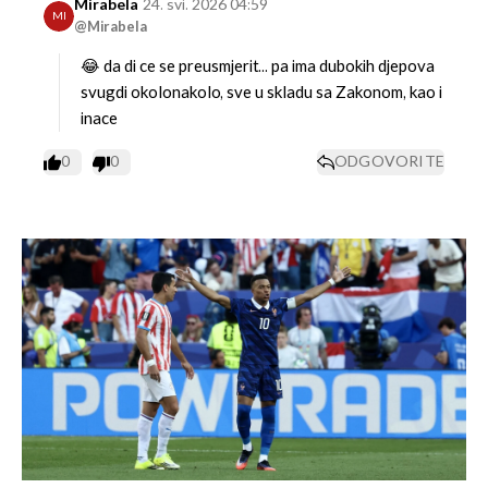
Mirabela
24. svi. 2026 04:59
MI
@Mirabela
😂 da di ce se preusmjerit... pa ima dubokih djepova
svugdi okolonakolo, sve u skladu sa Zakonom, kao i
inace
0
0
ODGOVORITE