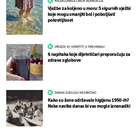
NAJSIGURNIJI OBLIK REKREACIJE
Vježbe za koljeno u moru: 5 sigurnih vježbi
koje mogu smanjiti bol i poboljšati
pokretljivost
VRIJEDI IH UVRSTITI U PREHRANU
6 napitaka koje dijetetičari preporučuju za
zdrave zglobove
DANAS DJELUJU NEOBIČNO
Kako su žene održavale higijenu 1950-ih?
Neke navike danas bi vas mogle iznenaditi