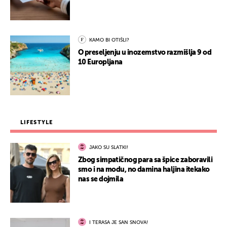
KAMO BI OTIŠLI?
O preseljenju u inozemstvo razmišlja 9 od
10 Europljana
LIFESTYLE
JAKO SU SLATKI!
Zbog simpatičnog para sa špice zaboravili
smo i na modu, no damina haljina itekako
nas se dojmila
I TERASA JE SAN SNOVA!