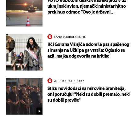
FOTO Robotom deaktivirali eksploziv uz
ukrajinski avion, njemački ministar hitno
prekinuo odmor: "Ovo je državni
terorizam"
LANA LOURDES RUPIĆ
Kći Gorana Višnjića udomila psa spašenog
s imanja na Učki pa ga vratila: Oglasio se
azil, majka odgovorila na kritike
JE L' TO IDU IZBORI?
Stižu novi dodaci na mirovine branitelja,
oni poručuju: "Neki su dobili premalo, neki
su dobili previše"