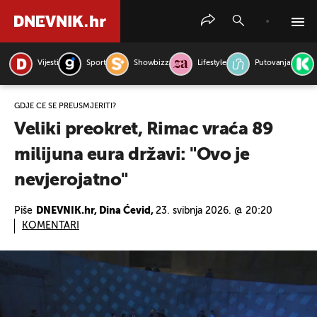
Vijesti
Sport
Showbizz
Lifestyle
Putovanja
PRETRAŽITE VIJESTI
GDJE ĆE SE PREUSMJERITI?
Veliki preokret, Rimac vraća 89
milijuna eura državi: "Ovo je
nevjerojatno"
Piše
DNEVNIK.hr, Dina Ćevid,
23. svibnja 2026. @ 20:20
KOMENTARI