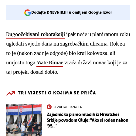
Dodajte DNEVNIK.hr u omiljeni Google izvor
Dugoočekivani robotaksiji
ipak neće u planiranom roku
ugledati svjetlo dana na zagrebačkim ulicama. Rok za
to je (nakon zadnje odgode) bio kraj kolovoza, ali
umjesto toga
Mate Rimac
vraća državi novac koji je za
taj projekt dosad dobio.
TRI VIJESTI O KOJIMA SE PRIČA
REZULTAT RAZMJENE
Zajedničko pismo mladih iz Hrvatske i
Srbije povodom Oluje: "Ako si rođen nakon
'95..."