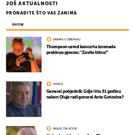
JOŠ AKTUALNOSTI
PRONAĐITE ŠTO VAS ZANIMA
SHOW
DRAMA U ŠIBENIKU
Thompson usred koncerta iznenada
prekinuo pjesmu: "Zovite hitnu!"
HEROJ
General pobjednik: Gdje i što 31 godinu
nakon Oluje radi general Ante Gotovina?
IMAJU TRI KĆERI