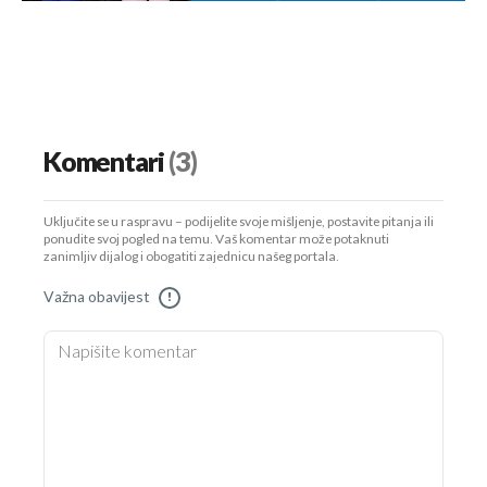
Komentari
(3)
Uključite se u raspravu – podijelite svoje mišljenje, postavite pitanja ili
ponudite svoj pogled na temu. Vaš komentar može potaknuti
zanimljiv dijalog i obogatiti zajednicu našeg portala.
Važna obavijest
!