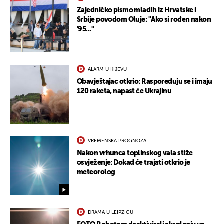
Zajedničko pismo mladih iz Hrvatske i
Srbije povodom Oluje: "Ako si rođen nakon
'95..."
ALARM U KIJEVU
Obavještajac otkrio: Raspoređuju se i imaju
120 raketa, napast će Ukrajinu
VREMENSKA PROGNOZA
Nakon vrhunca toplinskog vala stiže
osvježenje: Dokad će trajati otkrio je
meteorolog
DRAMA U LEIPZIGU