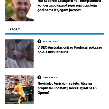
Naš saborski zastupnik na Thompsonovu
koncertu pokazao lijepu suprugu, koja
godinama izbjegava javnost
SPORT
SVE OBJAVIO
VIDEO Australac ošišao Modrića i pokazao
novu Lukinu frizuru
NEMA KRAJA
Novi šok u teniskom svijetu: Alcaraz
propušta Cincinatti, hoće li igrati na US
Openu?