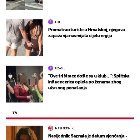
LOL
Promatrao turiste u Hrvatskoj, njegova
zapažanja nasmijala cijelu regiju
UŽAS…
"Ove tri štrace došle su u klub…": Splitska
influencerica oplela po ženama zbog
užasnog ponašanja
TV
NASLJEDNIK
Nasljednik: Saznala je datum vjenčanja -