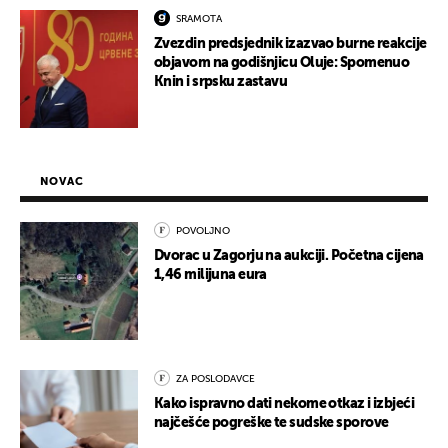
SRAMOTA
Zvezdin predsjednik izazvao burne reakcije
objavom na godišnjicu Oluje: Spomenuo
Knin i srpsku zastavu
NOVAC
POVOLJNO
Dvorac u Zagorju na aukciji. Početna cijena
1,46 milijuna eura
ZA POSLODAVCE
Kako ispravno dati nekome otkaz i izbjeći
najčešće pogreške te sudske sporove