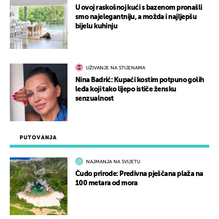
U ovoj raskošnoj kući s bazenom pronašli
smo najelegantniju, a možda i najljepšu
bijelu kuhinju
UŽIVANJE NA STIJENAMA
Nina Badrić: Kupaći kostim potpuno golih
leđa koji tako lijepo ističe žensku
senzualnost
PUTOVANJA
NAJMANJA NA SVIJETU
Čudo prirode: Predivna pješčana plaža na
100 metara od mora