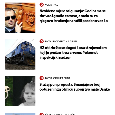
VELIKI PAD
Neviđene mjere osiguranja: Godinama se
skrivao i gradio carstvo, a sada su za
njegovo izručenje naručili posebno vozilo
NOVI INCIDENT NA PRUZI
HŽ otkrio što se dogodilo sa strojovođom
koji je prošao kroz crveno: Pokrenut
UKLJUČITE NOTIFIKACIJE
inspekcijski nadzor
NOVA ODLUKA SUDA
Slučaj pun propusta: Smanjuje se broj
optuženih za otmicu i ubojstvo male Danke