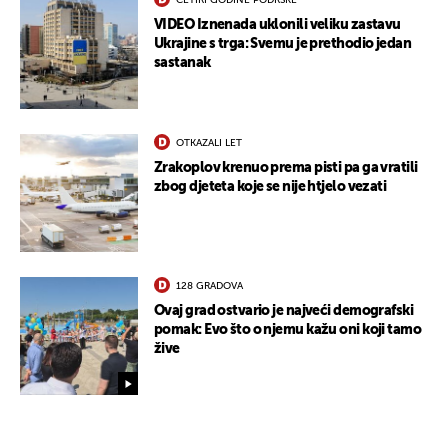
ČETIRI GODINE PODRŠKE
VIDEO Iznenada uklonili veliku zastavu
Ukrajine s trga: Svemu je prethodio jedan
sastanak
OTKAZALI LET
Zrakoplov krenuo prema pisti pa ga vratili
zbog djeteta koje se nije htjelo vezati
128 GRADOVA
Ovaj grad ostvario je najveći demografski
pomak: Evo što o njemu kažu oni koji tamo
žive