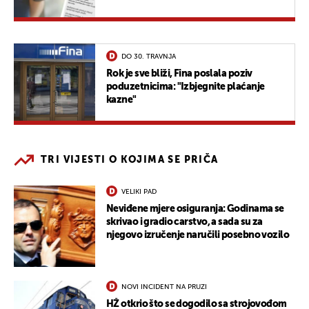
DO 30. TRAVNJA
Rok je sve bliži, Fina poslala poziv
poduzetnicima: "Izbjegnite plaćanje
kazne"
TRI VIJESTI O KOJIMA SE PRIČA
VELIKI PAD
Neviđene mjere osiguranja: Godinama se
skrivao i gradio carstvo, a sada su za
njegovo izručenje naručili posebno vozilo
NOVI INCIDENT NA PRUZI
HŽ otkrio što se dogodilo sa strojovođom