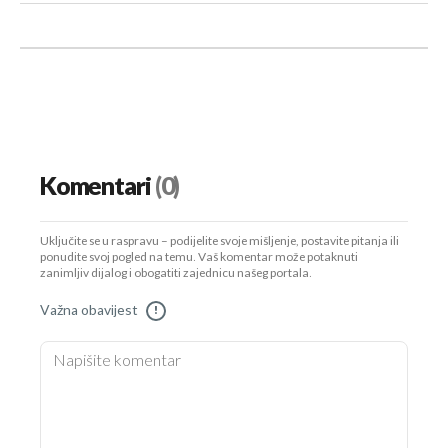
Komentari
(0)
Uključite se u raspravu – podijelite svoje mišljenje, postavite pitanja ili
ponudite svoj pogled na temu. Vaš komentar može potaknuti
zanimljiv dijalog i obogatiti zajednicu našeg portala.
Važna obavijest
!