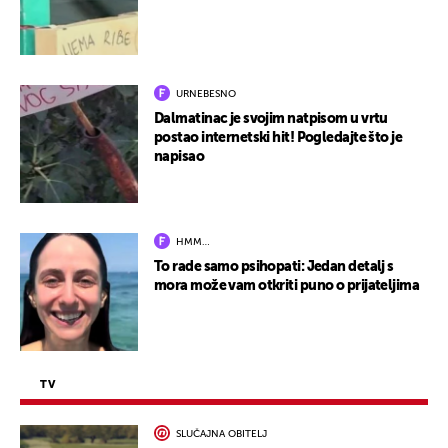
URNEBESNO
Dalmatinac je svojim natpisom u vrtu
postao internetski hit! Pogledajte što je
napisao
HMM…
To rade samo psihopati: Jedan detalj s
mora može vam otkriti puno o prijateljima
TV
SLUČAJNA OBITELJ