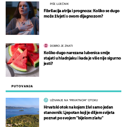
PIŠE LIJEČNIK
Fibrilacija atrija i prognoza: Koliko se dugo
može živjeti s ovom dijagnozom?
DOBRO JE ZNATI
Koliko dugo narezana lubenica smije
stajati u hladnjaku i kada je više nije sigurno
jesti?
PUTOVANJA
UŽIVANJE NA "PRIVATNOM" OTOKU
Hrvatski otok na kojem živi samo jedan
stanovnik: Ljepotan koji je diljem svijeta
poznat po svojem "bijelom zlatu"