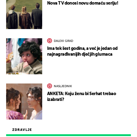
Nova TV donosi novu domaću seriju!
DALEKI GRAD
Ima tek šest godina, a već je jedan od
najnagrađivanijih dječjih glumaca
NASLJEDNIK
ANKETA: Koju ženu bi Serhat trebao
izabrati?
ZDRAVLJE