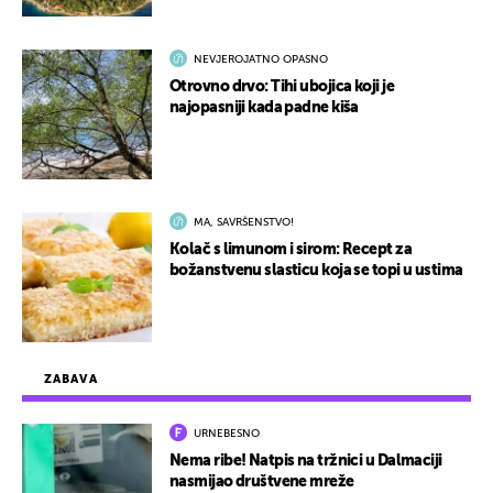
NEVJEROJATNO OPASNO
Otrovno drvo: Tihi ubojica koji je
najopasniji kada padne kiša
MA, SAVRŠENSTVO!
Kolač s limunom i sirom: Recept za
božanstvenu slasticu koja se topi u ustima
ZABAVA
URNEBESNO
Nema ribe! Natpis na tržnici u Dalmaciji
nasmijao društvene mreže