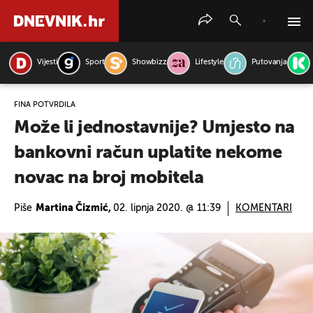
Vijesti
Sport
Showbizz
Lifestyle
Putovanja
PRETRAŽITE VIJESTI
FINA POTVRDILA
Može li jednostavnije? Umjesto na
bankovni račun uplatite nekome
novac na broj mobitela
Piše
Martina Čizmić,
02. lipnja 2020. @ 11:39
KOMENTARI