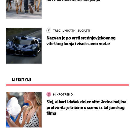
TREĆI UNIKATNI BUGATTI
Nazvan je po vrsti srednjovjekovnog
viteškog konja i visok samo metar
LIFESTYLE
MIKROTREND
Sinj, alkari i dašak dolce vite: Jedna haljina
pretvorila je tribine u scenu iz talijanskog
filma