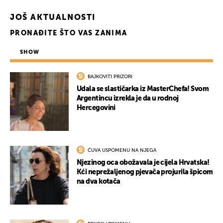
JOŠ AKTUALNOSTI
PRONAĐITE ŠTO VAS ZANIMA
SHOW
BAJKOVITI PRIZORI
Udala se slastičarka iz MasterChefa! Svom
Argentincu izrekla je da u rodnoj
Hercegovini
ČUVA USPOMENU NA NJEGA
Njezinog oca obožavala je cijela Hrvatska!
Kći neprežaljenog pjevača projurila špicom
na dva kotača