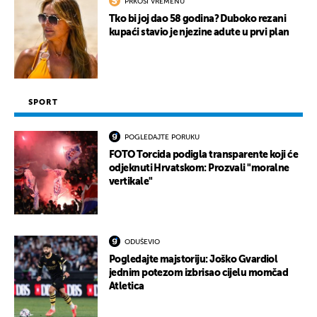
PRKOSI VREMENU
Tko bi joj dao 58 godina? Duboko rezani
kupaći stavio je njezine adute u prvi plan
SPORT
POGLEDAJTE PORUKU
FOTO Torcida podigla transparente koji će
odjeknuti Hrvatskom: Prozvali "moralne
vertikale"
ODUŠEVIO
Pogledajte majstoriju: Joško Gvardiol
jednim potezom izbrisao cijelu momčad
Atletica