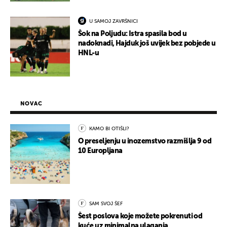
U SAMOJ ZAVRŠNICI
Šok na Poljudu: Istra spasila bod u
nadoknadi, Hajduk još uvijek bez pobjede u
HNL-u
NOVAC
KAMO BI OTIŠLI?
O preseljenju u inozemstvo razmišlja 9 od
10 Europljana
SAM SVOJ ŠEF
Šest poslova koje možete pokrenuti od
kuće uz minimalna ulaganja