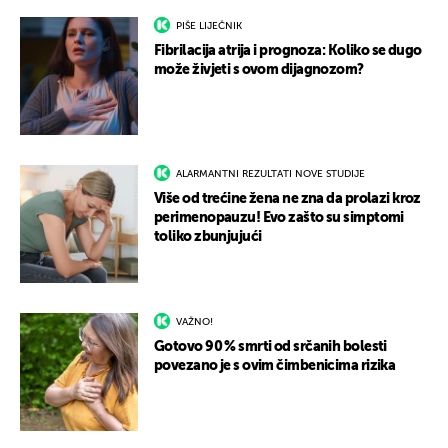
PIŠE LIJEČNIK
Fibrilacija atrija i prognoza: Koliko se dugo
može živjeti s ovom dijagnozom?
ALARMANTNI REZULTATI NOVE STUDIJE
Više od trećine žena ne zna da prolazi kroz
perimenopauzu! Evo zašto su simptomi
toliko zbunjujući
VAŽNO!
Gotovo 90 % smrti od srčanih bolesti
povezano je s ovim čimbenicima rizika