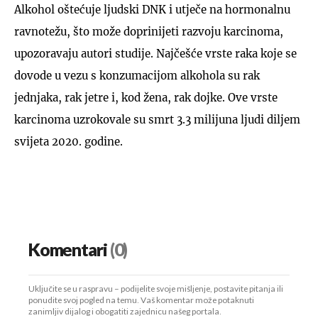
Alkohol oštećuje ljudski DNK i utječe na hormonalnu
ravnotežu, što može doprinijeti razvoju karcinoma,
upozoravaju autori studije. Najčešće vrste raka koje se
dovode u vezu s konzumacijom alkohola su rak
jednjaka, rak jetre i, kod žena, rak dojke. Ove vrste
karcinoma uzrokovale su smrt 3.3 milijuna ljudi diljem
svijeta 2020. godine.
Komentari
(0)
Uključite se u raspravu – podijelite svoje mišljenje, postavite pitanja ili
ponudite svoj pogled na temu. Vaš komentar može potaknuti
zanimljiv dijalog i obogatiti zajednicu našeg portala.