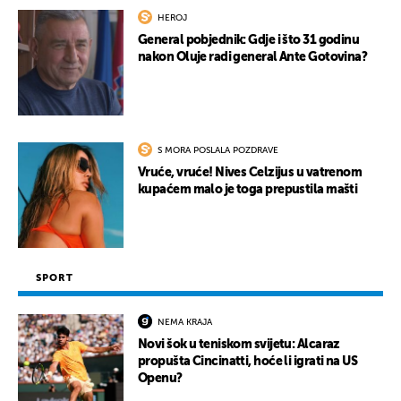
HEROJ
General pobjednik: Gdje i što 31 godinu
nakon Oluje radi general Ante Gotovina?
S MORA POSLALA POZDRAVE
Vruće, vruće! Nives Celzijus u vatrenom
kupaćem malo je toga prepustila mašti
SPORT
NEMA KRAJA
Novi šok u teniskom svijetu: Alcaraz
propušta Cincinatti, hoće li igrati na US
Openu?