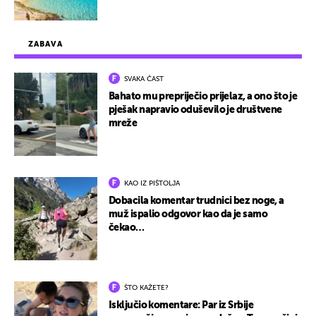
ZABAVA
SVAKA ČAST
Bahato mu prepriječio prijelaz, a ono što je
pješak napravio oduševilo je društvene
mreže
KAO IZ PIŠTOLJA
Dobacila komentar trudnici bez noge, a
muž ispalio odgovor kao da je samo
čekao…
ŠTO KAŽETE?
Isključio komentare: Par iz Srbije