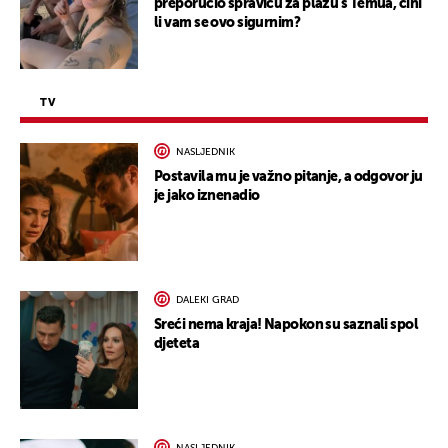
preporučio spravicu za plažu s Temua, čini
li vam se ovo sigurnim?
TV
NASLJEDNIK
Postavila mu je važno pitanje, a odgovor ju
je jako iznenadio
DALEKI GRAD
Sreći nema kraja! Napokon su saznali spol
djeteta