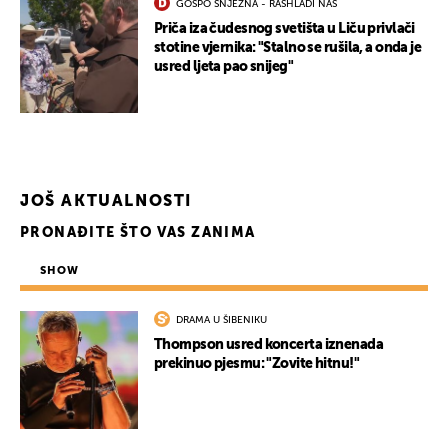
GOSPO SNJEŽNA - RASHLADI NAS
Priča iza čudesnog svetišta u Liču privlači
stotine vjernika: "Stalno se rušila, a onda je
usred ljeta pao snijeg"
JOŠ AKTUALNOSTI
PRONAĐITE ŠTO VAS ZANIMA
SHOW
DRAMA U ŠIBENIKU
Thompson usred koncerta iznenada
prekinuo pjesmu: "Zovite hitnu!"