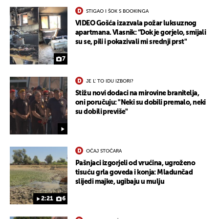
STIGAO I ŠOK S BOOKINGA
VIDEO Gošća izazvala požar luksuznog
apartmana. Vlasnik: “Dok je gorjelo, smijali
su se, pili i pokazivali mi srednji prst"
7
JE L' TO IDU IZBORI?
Stižu novi dodaci na mirovine branitelja,
oni poručuju: "Neki su dobili premalo, neki
su dobili previše"
UKLJUČITE NOTIFIKACIJE
OČAJ STOČARA
Pašnjaci izgorjeli od vrućina, ugroženo
tisuću grla goveda i konja: Mladunčad
slijedi majke, ugibaju u mulju
2:21
6