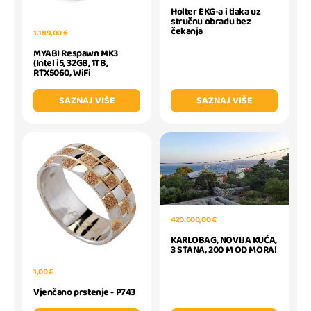
Holter EKG-a i tlaka uz
stručnu obradu bez
čekanja
1.189,00 €
MYABI Respawn MK3
(Intel i5, 32GB, 1TB,
RTX5060, WiFi
SAZNAJ VIŠE
SAZNAJ VIŠE
420.000,00 €
KARLOBAG, NOVIJA KUĆA,
3 STANA, 200 M OD MORA!
1,00 €
Vjenčano prstenje - P743