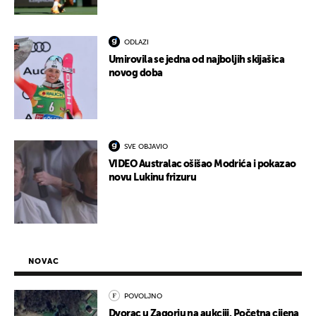
ODLAZI
Umirovila se jedna od najboljih skijašica
novog doba
SVE OBJAVIO
VIDEO Australac ošišao Modrića i pokazao
novu Lukinu frizuru
NOVAC
POVOLJNO
Dvorac u Zagorju na aukciji. Početna cijena