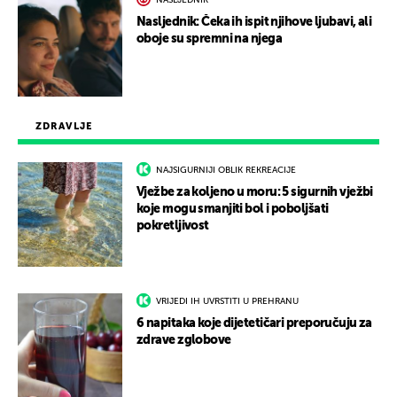
NASLJEDNIK
Nasljednik: Čeka ih ispit njihove ljubavi, ali
oboje su spremni na njega
ZDRAVLJE
NAJSIGURNIJI OBLIK REKREACIJE
Vježbe za koljeno u moru: 5 sigurnih vježbi
koje mogu smanjiti bol i poboljšati
pokretljivost
VRIJEDI IH UVRSTITI U PREHRANU
6 napitaka koje dijetetičari preporučuju za
zdrave zglobove