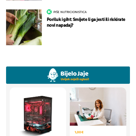
PIŠE NUTRICIONISTICA
Poriluk i giht: Smijete li ga jesti ili riskirate
novi napadaj?
1,00 €