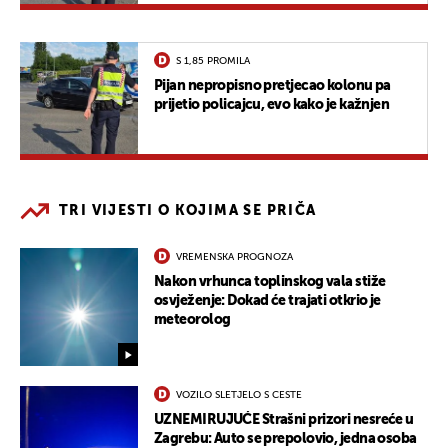
S 1,85 PROMILA
Pijan nepropisno pretjecao kolonu pa
prijetio policajcu, evo kako je kažnjen
TRI VIJESTI O KOJIMA SE PRIČA
VREMENSKA PROGNOZA
Nakon vrhunca toplinskog vala stiže
osvježenje: Dokad će trajati otkrio je
meteorolog
VOZILO SLETJELO S CESTE
UZNEMIRUJUĆE Strašni prizori nesreće u
Zagrebu: Auto se prepolovio, jedna osoba