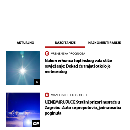
AKTUALNO
NAJČITANIJE
NAJKOMENTIRANIJE
VREMENSKA PROGNOZA
Nakon vrhunca toplinskog vala stiže
osvježenje: Dokad će trajati otkrio je
meteorolog
VOZILO SLETJELO S CESTE
UZNEMIRUJUĆE Strašni prizori nesreće u
Zagrebu: Auto se prepolovio, jedna osoba
poginula
8