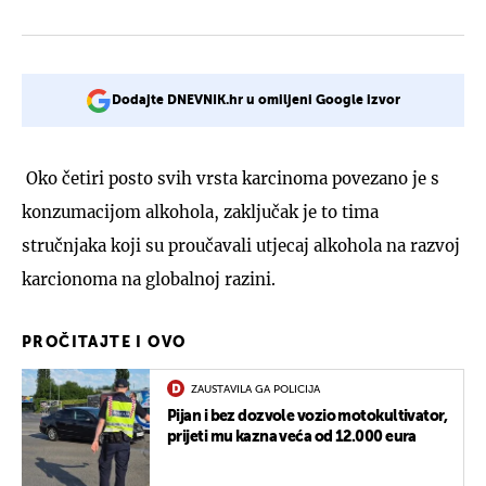
Dodajte DNEVNIK.hr u omiljeni Google izvor
Oko četiri posto svih vrsta karcinoma povezano je s
konzumacijom alkohola, zaključak je to tima
stručnjaka koji su proučavali utjecaj alkohola na razvoj
karcionoma na globalnoj razini.
PROČITAJTE I OVO
ZAUSTAVILA GA POLICIJA
Pijan i bez dozvole vozio motokultivator,
prijeti mu kazna veća od 12.000 eura