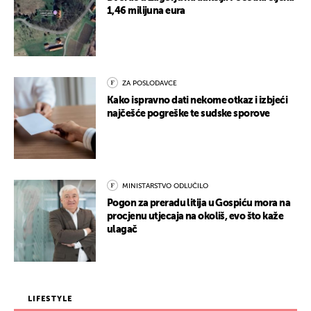
1,46 milijuna eura
ZA POSLODAVCE
Kako ispravno dati nekome otkaz i izbjeći
najčešće pogreške te sudske sporove
MINISTARSTVO ODLUČILO
Pogon za preradu litija u Gospiću mora na
procjenu utjecaja na okoliš, evo što kaže
ulagač
LIFESTYLE