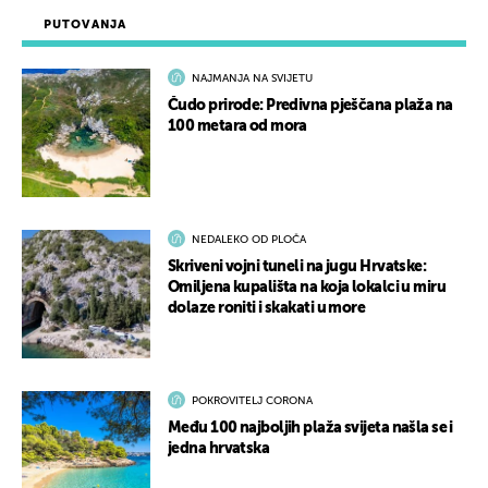
PUTOVANJA
NAJMANJA NA SVIJETU
Čudo prirode: Predivna pješčana plaža na
100 metara od mora
NEDALEKO OD PLOČA
Skriveni vojni tuneli na jugu Hrvatske:
Omiljena kupališta na koja lokalci u miru
dolaze roniti i skakati u more
POKROVITELJ CORONA
Među 100 najboljih plaža svijeta našla se i
jedna hrvatska