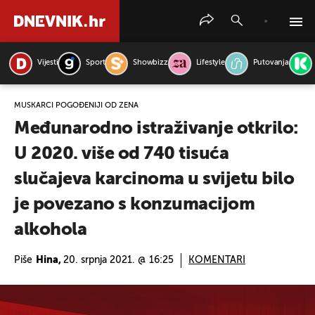
Vijesti
Sport
Showbizz
Lifestyle
Putovanja
PRETRAŽITE VIJESTI
MUŠKARCI POGOĐENIJI OD ŽENA
Međunarodno istraživanje otkrilo:
U 2020. više od 740 tisuća
slučajeva karcinoma u svijetu bilo
je povezano s konzumacijom
alkohola
Piše
Hina,
20. srpnja 2021. @ 16:25
KOMENTARI