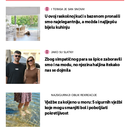
I TERASA JE SAN SNOVA!
U ovoj raskošnoj kući s bazenom pronašli
smo najelegantniju, a možda i najljepšu
bijelu kuhinju
JAKO SU SLATKI!
Zbog simpatičnog para sa špice zaboravili
smo i na modu, no njezina haljina itekako
nas se dojmila
NAJSIGURNIJI OBLIK REKREACIJE
Vježbe za koljeno u moru: 5 sigurnih vježbi
koje mogu smanjiti bol i poboljšati
pokretljivost