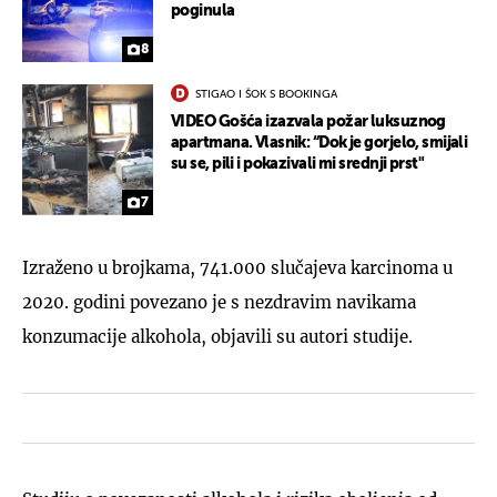
poginula
8
STIGAO I ŠOK S BOOKINGA
VIDEO Gošća izazvala požar luksuznog
apartmana. Vlasnik: “Dok je gorjelo, smijali
su se, pili i pokazivali mi srednji prst"
7
Izraženo u brojkama, 741.000 slučajeva karcinoma u
2020. godini povezano je s nezdravim navikama
konzumacije alkohola, objavili su autori studije.