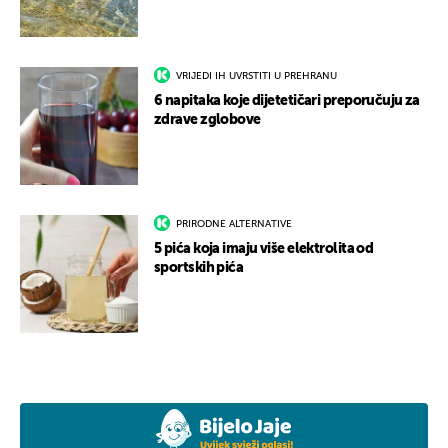
VRIJEDI IH UVRSTITI U PREHRANU
6 napitaka koje dijetetičari preporučuju za
zdrave zglobove
PRIRODNE ALTERNATIVE
5 pića koja imaju više elektrolita od
sportskih pića