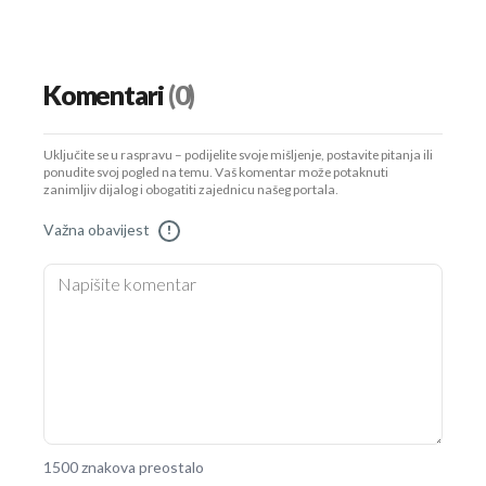
Komentari
(0)
Uključite se u raspravu – podijelite svoje mišljenje, postavite pitanja ili
ponudite svoj pogled na temu. Vaš komentar može potaknuti
zanimljiv dijalog i obogatiti zajednicu našeg portala.
Važna obavijest
!
1500 znakova preostalo