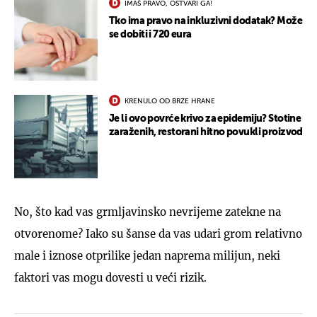
IMAŠ PRAVO, OSTVARI GA!
Tko ima pravo na inkluzivni dodatak? Može
se dobiti i 720 eura
KRENULO OD BRZE HRANE
Je li ovo povrće krivo za epidemiju? Stotine
zaraženih, restorani hitno povukli proizvod
No, što kad vas grmljavinsko nevrijeme zatekne na
otvorenome? Iako su šanse da vas udari grom relativno
male i iznose otprilike jedan naprema milijun, neki
faktori vas mogu dovesti u veći rizik.