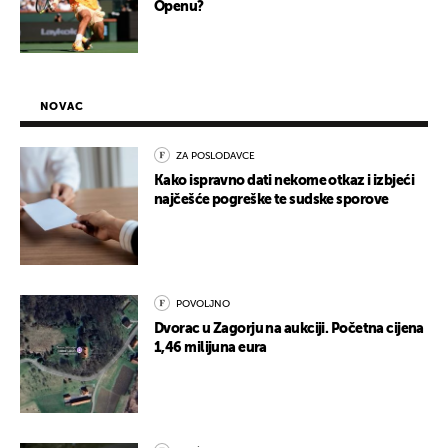
Openu?
NOVAC
ZA POSLODAVCE
Kako ispravno dati nekome otkaz i izbjeći
najčešće pogreške te sudske sporove
POVOLJNO
Dvorac u Zagorju na aukciji. Početna cijena
1,46 milijuna eura