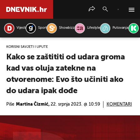
Vijesti
Sport
Showbizz
Lifestyle
Putovanja
PRETRAŽITE VIJESTI
KORISNI SAVJETI I UPUTE
Kako se zaštititi od udara groma
kad vas oluja zatekne na
otvorenome: Evo što učiniti ako
do udara ipak dođe
Piše
Martina Čizmić,
22. srpnja 2023. @ 10:59
KOMENTARI