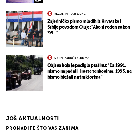
5
REZULTAT RAZMJENE
Zajedničko pismo mladih iz Hrvatske i
Srbije povodom Oluje: "Ako si rođen nakon
'95..."
SRBIN PORUČIO SRBIMA
Objava koja je podigla prašinu: "Da 1991.
nismo napadali Hrvate tenkovima, 1995. ne
bismo bježali na traktorima"
JOŠ AKTUALNOSTI
PRONAĐITE ŠTO VAS ZANIMA