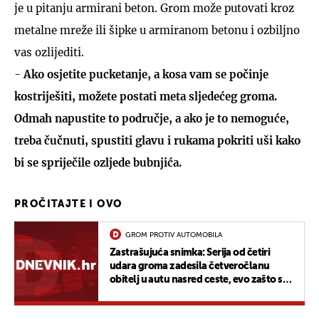
je u pitanju armirani beton. Grom može putovati kroz
metalne mreže ili šipke u armiranom betonu i ozbiljno
vas ozlijediti.
-
Ako osjetite pucketanje, a kosa vam se počinje
kostriješiti, možete postati meta sljedećeg groma.
Odmah napustite to područje, a ako je to nemoguće,
treba čučnuti, spustiti glavu i rukama pokriti uši kako
bi se spriječile ozljede bubnjića.
PROČITAJTE I OVO
GROM PROTIV AUTOMOBILA
Zastrašujuća snimka: Serija od četiri
udara groma zadesila četveročlanu
obitelj u autu nasred ceste, evo zašto su
zapravo prošli bez ozljeda