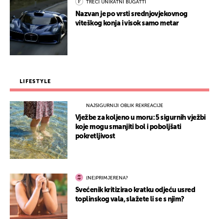
TREĆI UNIKATNI BUGATTI
Nazvan je po vrsti srednjovjekovnog
viteškog konja i visok samo metar
LIFESTYLE
NAJSIGURNIJI OBLIK REKREACIJE
Vježbe za koljeno u moru: 5 sigurnih vježbi
koje mogu smanjiti bol i poboljšati
pokretljivost
(NE)PRIMJERENA?
Svećenik kritizirao kratku odjeću usred
toplinskog vala, slažete li se s njim?