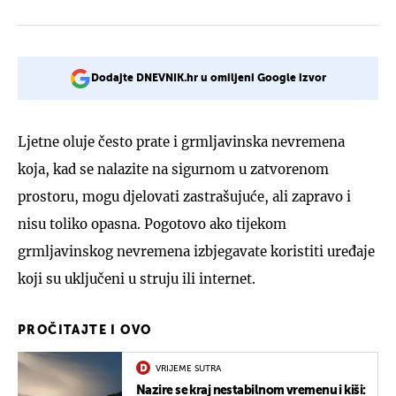
Dodajte DNEVNIK.hr u omiljeni Google izvor
Ljetne oluje često prate i grmljavinska nevremena
koja, kad se nalazite na sigurnom u zatvorenom
prostoru, mogu djelovati zastrašujuće, ali zapravo i
nisu toliko opasna. Pogotovo ako tijekom
grmljavinskog nevremena izbjegavate koristiti uređaje
koji su uključeni u struju ili internet.
PROČITAJTE I OVO
VRIJEME SUTRA
Nazire se kraj nestabilnom vremenu i kiši: