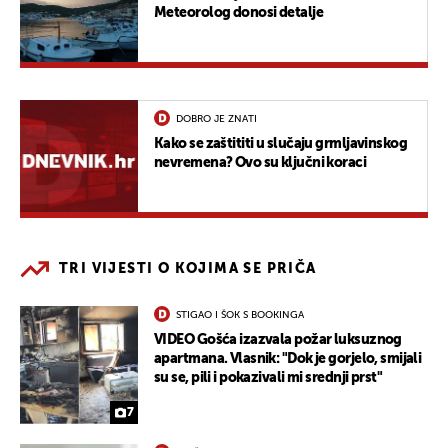
Meteorolog donosi detalje
DOBRO JE ZNATI
Kako se zaštititi u slučaju grmljavinskog
nevremena? Ovo su ključni koraci
TRI VIJESTI O KOJIMA SE PRIČA
STIGAO I ŠOK S BOOKINGA
VIDEO Gošća izazvala požar luksuznog
apartmana. Vlasnik: "Dok je gorjelo, smijali
su se, pili i pokazivali mi srednji prst"
7