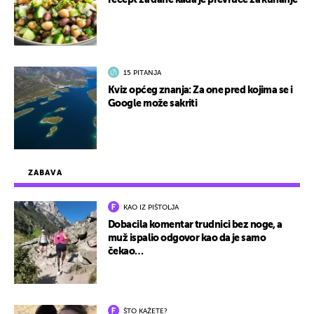
recept za dane kada je prevruće za kuhanje
15 PITANJA
Kviz općeg znanja: Za one pred kojima se i
Google može sakriti
ZABAVA
KAO IZ PIŠTOLJA
Dobacila komentar trudnici bez noge, a
muž ispalio odgovor kao da je samo
čekao…
ŠTO KAŽETE?