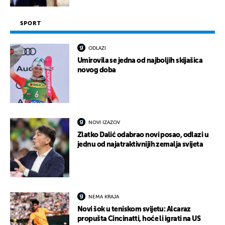
SPORT
ODLAZI
Umirovila se jedna od najboljih skijašica
novog doba
NOVI IZAZOV
Zlatko Dalić odabrao novi posao, odlazi u
jednu od najatraktivnijih zemalja svijeta
NEMA KRAJA
Novi šok u teniskom svijetu: Alcaraz
propušta Cincinatti, hoće li igrati na US