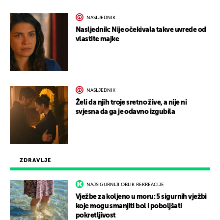
NASLJEDNIK
Nasljednik: Nije očekivala takve uvrede od
vlastite majke
NASLJEDNIK
Želi da njih troje sretno žive, a nije ni
svjesna da ga je odavno izgubila
ZDRAVLJE
NAJSIGURNIJI OBLIK REKREACIJE
Vježbe za koljeno u moru: 5 sigurnih vježbi
koje mogu smanjiti bol i poboljšati
pokretljivost