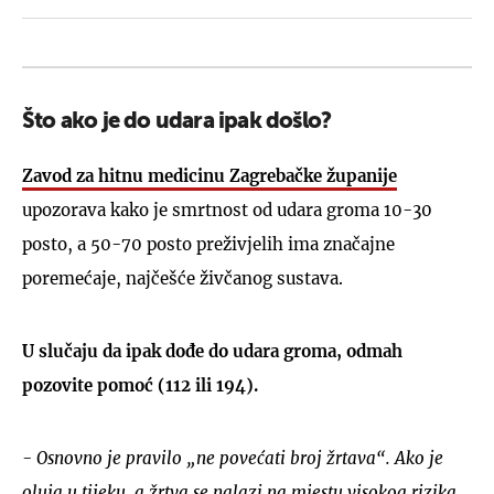
Što ako je do udara ipak došlo?
Zavod za hitnu medicinu Zagrebačke županije
upozorava kako je smrtnost od udara groma 10-30
posto, a 50-70 posto preživjelih ima značajne
poremećaje, najčešće živčanog sustava.
U slučaju da ipak dođe do udara groma, odmah
pozovite pomoć (112 ili 194).
- Osnovno je pravilo „ne povećati broj žrtava“. Ako je
oluja u tijeku, a žrtva se nalazi na mjestu visokog rizika