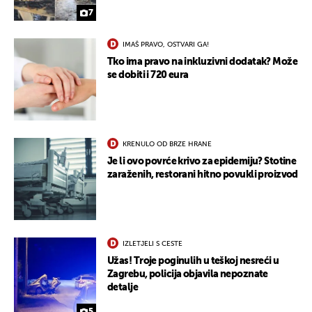
7
IMAŠ PRAVO, OSTVARI GA!
Tko ima pravo na inkluzivni dodatak? Može
se dobiti i 720 eura
KRENULO OD BRZE HRANE
Je li ovo povrće krivo za epidemiju? Stotine
zaraženih, restorani hitno povukli proizvod
IZLETJELI S CESTE
Užas! Troje poginulih u teškoj nesreći u
Zagrebu, policija objavila nepoznate
detalje