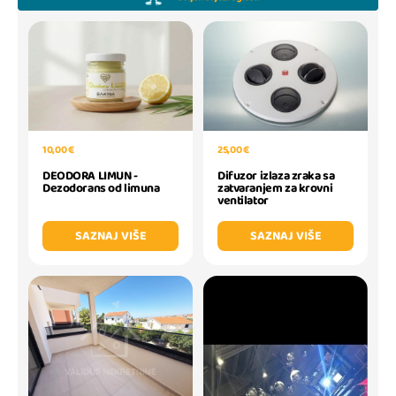
25,00 €
10,00 €
Difuzor izlaza zraka sa
DEODORA LIMUN -
zatvaranjem za krovni
Dezodorans od limuna
ventilator
SAZNAJ VIŠE
SAZNAJ VIŠE