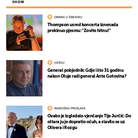
SHOW
DRAMA U ŠIBENIKU
Thompson usred koncerta iznenada
prekinuo pjesmu: "Zovite hitnu!"
HEROJ
General pobjednik: Gdje i što 31 godinu
nakon Oluje radi general Ante Gotovina?
RASKOŠNA PROSLAVA
Ovako je izgledalo vjenčanje Tije Jurčić: Do
oltara ju je dopratio očuh, a slavilo se uz
Olivera i Rozgu