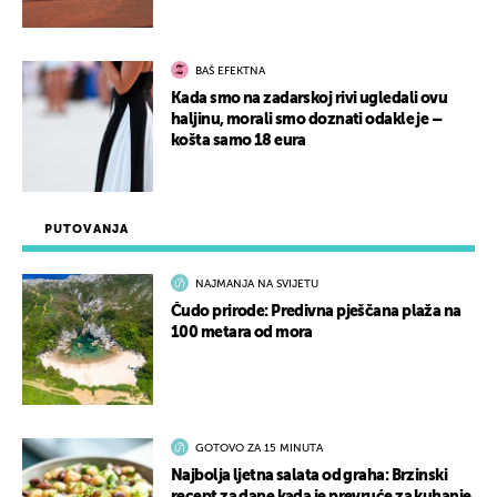
BAŠ EFEKTNA
Kada smo na zadarskoj rivi ugledali ovu
haljinu, morali smo doznati odakle je –
košta samo 18 eura
PUTOVANJA
NAJMANJA NA SVIJETU
Čudo prirode: Predivna pješčana plaža na
100 metara od mora
GOTOVO ZA 15 MINUTA
Najbolja ljetna salata od graha: Brzinski