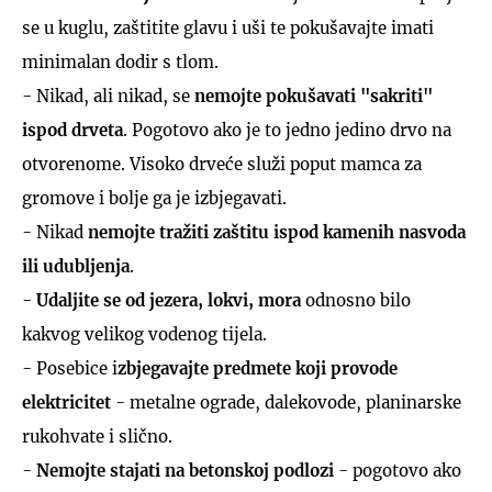
se u kuglu, zaštitite glavu i uši te pokušavajte imati
minimalan dodir s tlom.
- Nikad, ali nikad, se
nemojte pokušavati "sakriti"
ispod drveta
. Pogotovo ako je to jedno jedino drvo na
otvorenome. Visoko drveće služi poput mamca za
gromove i bolje ga je izbjegavati.
- Nikad
nemojte tražiti zaštitu ispod kamenih nasvoda
ili udubljenja
.
-
Udaljite se od jezera, lokvi, mora
odnosno bilo
kakvog velikog vodenog tijela.
- Posebice i
zbjegavajte predmete koji provode
elektricitet
- metalne ograde, dalekovode, planinarske
rukohvate i slično.
-
Nemojte stajati na betonskoj podlozi
- pogotovo ako