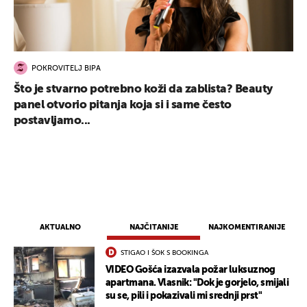
POKROVITELJ BIPA
Što je stvarno potrebno koži da zablista? Beauty
panel otvorio pitanja koja si i same često
postavljamo...
AKTUALNO
NAJČITANIJE
NAJKOMENTIRANIJE
STIGAO I ŠOK S BOOKINGA
VIDEO Gošća izazvala požar luksuznog
apartmana. Vlasnik: "Dok je gorjelo, smijali
su se, pili i pokazivali mi srednji prst"