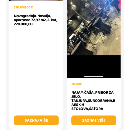
220.000,00 €
Novogradnja, Novalja,
apartman 72,97 m2, 2. kat,
220.000,00
20,00 €
NAJAM ČAŠA, PRIBOR ZA
JELO,
TANJURA,SUNCOBRANA,B
ARSKIH
STOLOVA,ŠATORA
SAZNAJ VIŠE
SAZNAJ VIŠE