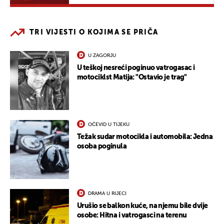
TRI VIJESTI O KOJIMA SE PRIČA
U ZAGORJU
U teškoj nesreći poginuo vatrogasac i
motociklst Matija: "Ostavio je trag"
OČEVID U TIJEKU
Težak sudar motocikla i automobila: Jedna
osoba poginula
DRAMA U RIJECI
Urušio se balkon kuće, na njemu bile dvije
osobe: Hitna i vatrogasci na terenu