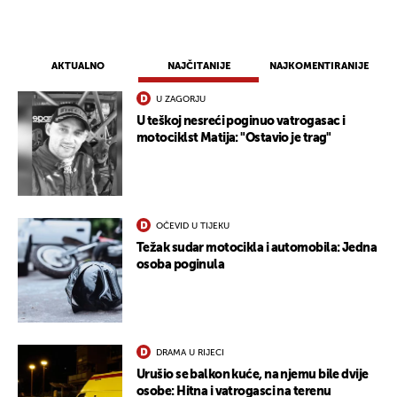
AKTUALNO
NAJČITANIJE
NAJKOMENTIRANIJE
U ZAGORJU
U teškoj nesreći poginuo vatrogasac i
motociklst Matija: "Ostavio je trag"
OČEVID U TIJEKU
Težak sudar motocikla i automobila: Jedna
osoba poginula
UKLJUČITE NOTIFIKACIJE
DRAMA U RIJECI
Urušio se balkon kuće, na njemu bile dvije
osobe: Hitna i vatrogasci na terenu