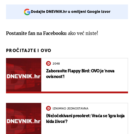
Dodajte DNEVNIK.hr u omiljeni Google izvor
Postanite fan na Facebooku
ako već niste!
PROČITAJTE I OVO
2048
Zaboravite Flappy Bird: OVO je 'nova
ovisnost'!
IZNIMNO JEDNOSTAVNA
(Ne)očekivani preokret: Vraća se 'igra koja
kida živce'?