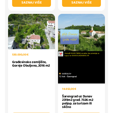
SAZNAJ VIŠE
SAZNAJ VIŠE
530.000,00 €
Građevinsko zemljište,
Gornje Obuljeno, 2016 m2
14.652,00 €
Šarengrad uz Dunav
2311m2 građ. 7326 m2
poljop. za turizam ili
slično