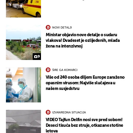
NOVI DETALJI
Ministar objavio nove detalje o sudaru
vlakova! Dvadeset je ozlijeđenih, mlađa
žena na intenzivnoj
9
ŠIRE GA KOMARCI
Više od 240 osoba diljem Europe zaraženo
opasnim virusom: Najviše slučajeva u
našem susjedstvu
IZVANREDNA SITUACIJA
VIDEO Tajfun Delfin nosi sve pred sobom!
Deseci tisuća bez struje, otkazane stotine
letova