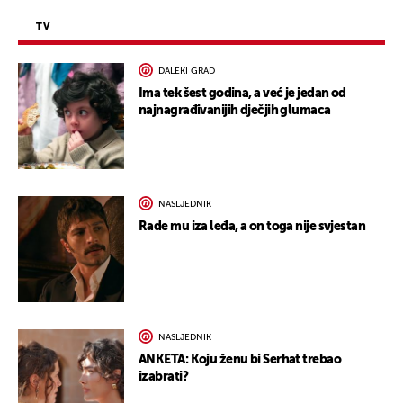
TV
DALEKI GRAD
Ima tek šest godina, a već je jedan od
najnagrađivanijih dječjih glumaca
NASLJEDNIK
Rade mu iza leđa, a on toga nije svjestan
NASLJEDNIK
ANKETA: Koju ženu bi Serhat trebao
izabrati?