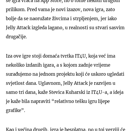
se igra vraća na App Store, no o tome nekom drugom
prilikom. Pred vama je novi izazov, nova igra, zato
bolje da se naoružate živcima i strpljenjem, jer iako
Jelly Attack izgleda lagano, u realnosti su stvari sasvim
drugačije.
Iza ove igre stoji domaća tvrtka IT4U, koja već ima
nekoliko izdanih igara, a s kojom zadnje vrijeme
surađujemo na jednom projektu koji će uskoro ugledati
svjetlost dana. Uglavnom, Jelly Attack je razvijen u
samo tri dana, kaže Stevica Kuharski iz IT4U-a, a ideja
je kaže bila napraviti “relativno tešku igru lijepe
grafike”.
Kao i većina drugih, igra je besplatna, no u toj verziji će