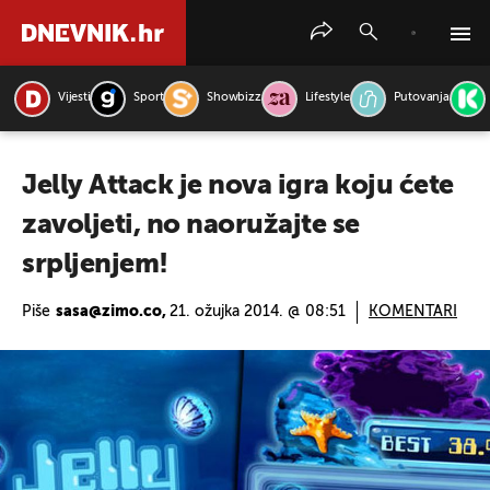
Vijesti
Sport
Showbizz
Lifestyle
Putovanja
PRETRAŽITE VIJESTI
Jelly Attack je nova igra koju ćete
zavoljeti, no naoružajte se
srpljenjem!
Piše
sasa@zimo.co,
21. ožujka 2014. @ 08:51
KOMENTARI