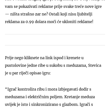
vam se pokazivati reklame prije svake treće nove igre
— ništa strašno zar ne? Ostali koji nisu ljubitelji
reklama za 0.99 dolara moći će ukloniti reklame!
Prije nego kliknete na link ispod i krenete u
pustolovine jedne ribe u sukobu s meduzama, Stevica
je u par riječi opisao igru:
“Igrač kontrolira ribu i mora izbjegavati dodir s
meduzama i električnim poljem. Kretanje meduza
uvijek je isto i sinkronizirano s glazbom. Igrači s