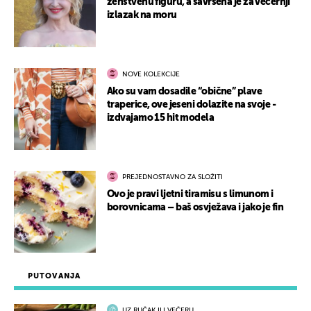
ženstvenu figuru, a savršena je za večernji
izlazak na moru
NOVE KOLEKCIJE
Ako su vam dosadile “obične” plave
traperice, ove jeseni dolazite na svoje -
izdvajamo 15 hit modela
PREJEDNOSTAVNO ZA SLOŽITI
Ovo je pravi ljetni tiramisu s limunom i
borovnicama – baš osvježava i jako je fin
PUTOVANJA
UZ RUČAK ILI VEČERU