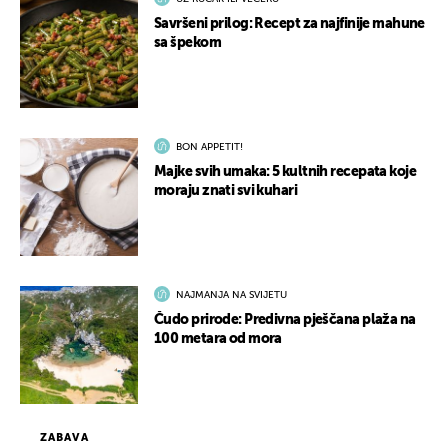
Savršeni prilog: Recept za najfinije mahune
sa špekom
BON APPETIT!
Majke svih umaka: 5 kultnih recepata koje
moraju znati svi kuhari
NAJMANJA NA SVIJETU
Čudo prirode: Predivna pješčana plaža na
100 metara od mora
ZABAVA