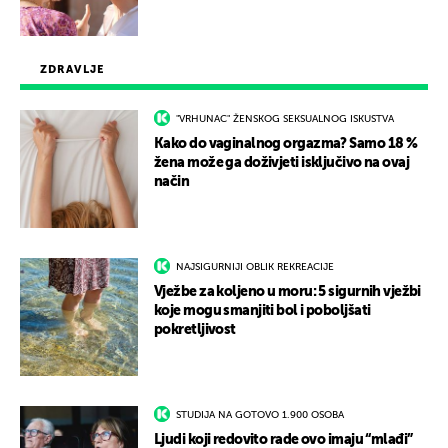
ZDRAVLJE
"VRHUNAC" ŽENSKOG SEKSUALNOG ISKUSTVA
Kako do vaginalnog orgazma? Samo 18 %
žena može ga doživjeti isključivo na ovaj
način
NAJSIGURNIJI OBLIK REKREACIJE
Vježbe za koljeno u moru: 5 sigurnih vježbi
koje mogu smanjiti bol i poboljšati
pokretljivost
STUDIJA NA GOTOVO 1.900 OSOBA
Ljudi koji redovito rade ovo imaju “mlađi”