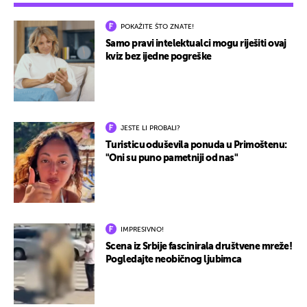
POKAŽITE ŠTO ZNATE!
Samo pravi intelektualci mogu riješiti ovaj
kviz bez ijedne pogreške
JESTE LI PROBALI?
Turisticu oduševila ponuda u Primoštenu:
"Oni su puno pametniji od nas"
IMPRESIVNO!
Scena iz Srbije fascinirala društvene mreže!
Pogledajte neobičnog ljubimca