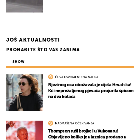
JOŠ AKTUALNOSTI
PRONAĐITE ŠTO VAS ZANIMA
SHOW
ČUVA USPOMENU NA NJEGA
Njezinog oca obožavala je cijela Hrvatska!
Kći neprežaljenog pjevača projurila špicom
na dva kotača
NADMAŠENA OČEKIVANJA
Thompson ruši brojke i u Vukovaru!
Objavljeno koliko je ulaznica prodano u