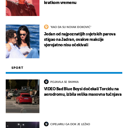
kratkom vremenu
"KAO DA SU NOVAK ĐOKOVIĆ"
Jedan od najpoznatijih svjetskih parova
stigao na Jadran, ovakve reakcije
vjerojatno nisu očekivali
SPORT
POJAVILA SE SNIMKA
VIDEO Bad Blue Boysi dočekali Torcidu na
aerodromu, izbila velika masovna tučnjava
CIPELARILI GA DOK JE LEŽAO