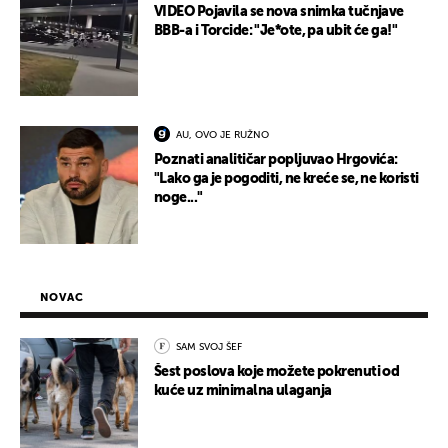
VIDEO Pojavila se nova snimka tučnjave
BBB-a i Torcide: "Je*ote, pa ubit će ga!"
AU, OVO JE RUŽNO
Poznati analitičar popljuvao Hrgovića:
"Lako ga je pogoditi, ne kreće se, ne koristi
noge..."
NOVAC
SAM SVOJ ŠEF
Šest poslova koje možete pokrenuti od
kuće uz minimalna ulaganja