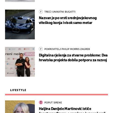
TREĆI UNIKATNI BUGATTI
Nazvan je po vrsti srednjovjekovnog
viteškog konja i visok samo metar
POKROVITELJ PHILIP MORRIS ZAGREB
Digitalna rješenja za stvarne probleme: Dva
hrvatska projekta dobila potporu za razvoj
LIFESTYLE
POPUT SIRENE
Haljina Danijele Martinović ističe