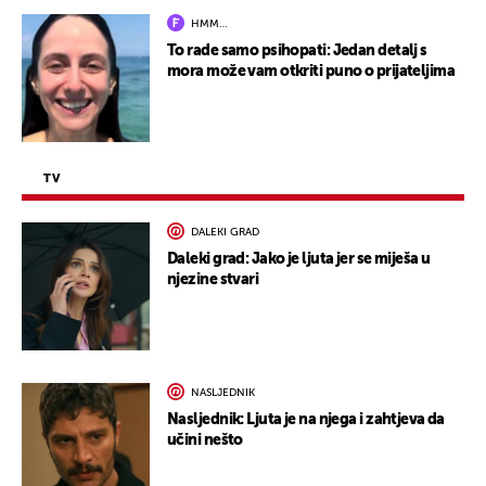
HMM…
To rade samo psihopati: Jedan detalj s
mora može vam otkriti puno o prijateljima
TV
DALEKI GRAD
Daleki grad: Jako je ljuta jer se miješa u
njezine stvari
NASLJEDNIK
Nasljednik: Ljuta je na njega i zahtjeva da
učini nešto