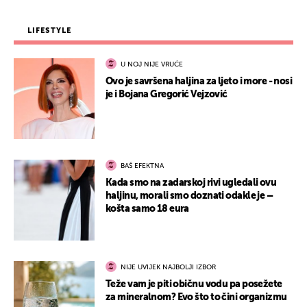
LIFESTYLE
U NOJ NIJE VRUĆE
Ovo je savršena haljina za ljeto i more - nosi
je i Bojana Gregorić Vejzović
BAŠ EFEKTNA
Kada smo na zadarskoj rivi ugledali ovu
haljinu, morali smo doznati odakle je –
košta samo 18 eura
NIJE UVIJEK NAJBOLJI IZBOR
Teže vam je piti običnu vodu pa posežete
za mineralnom? Evo što to čini organizmu