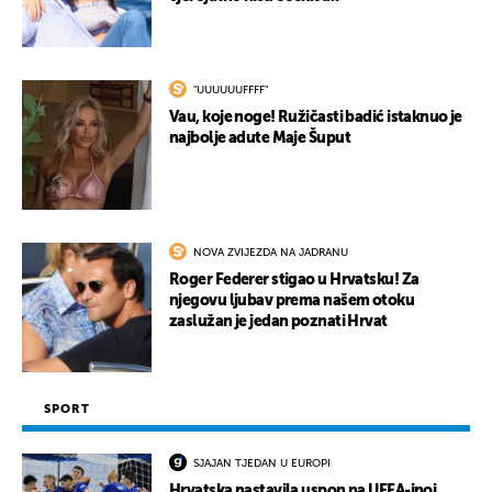
"UUUUUUFFFF"
Vau, koje noge! Ružičasti badić istaknuo je
najbolje adute Maje Šuput
NOVA ZVIJEZDA NA JADRANU
Roger Federer stigao u Hrvatsku! Za
njegovu ljubav prema našem otoku
zaslužan je jedan poznati Hrvat
SPORT
SJAJAN TJEDAN U EUROPI
Hrvatska nastavila uspon na UEFA-inoj