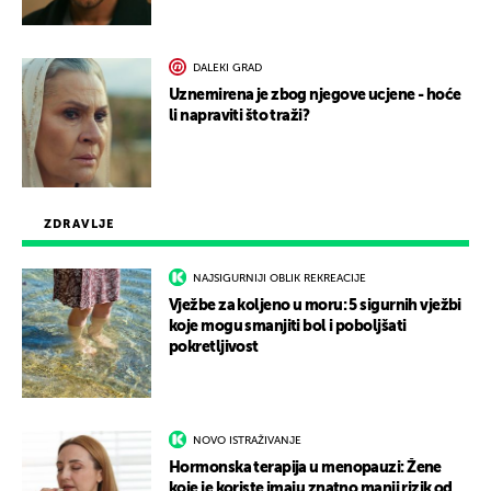
DALEKI GRAD
Uznemirena je zbog njegove ucjene - hoće
li napraviti što traži?
ZDRAVLJE
NAJSIGURNIJI OBLIK REKREACIJE
Vježbe za koljeno u moru: 5 sigurnih vježbi
koje mogu smanjiti bol i poboljšati
pokretljivost
NOVO ISTRAŽIVANJE
Hormonska terapija u menopauzi: Žene
koje je koriste imaju znatno manji rizik od