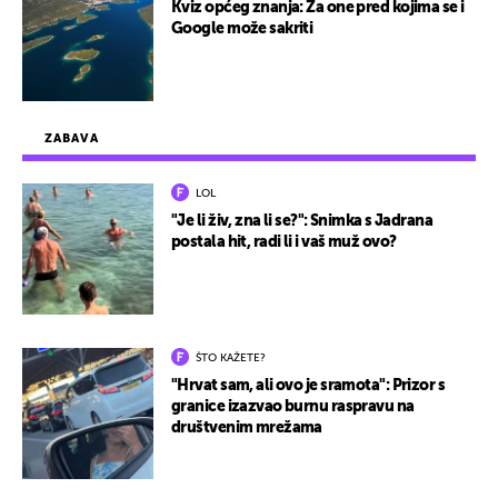
Kviz općeg znanja: Za one pred kojima se i
Google može sakriti
ZABAVA
LOL
"Je li živ, zna li se?": Snimka s Jadrana
postala hit, radi li i vaš muž ovo?
ŠTO KAŽETE?
"Hrvat sam, ali ovo je sramota": Prizor s
granice izazvao burnu raspravu na
društvenim mrežama