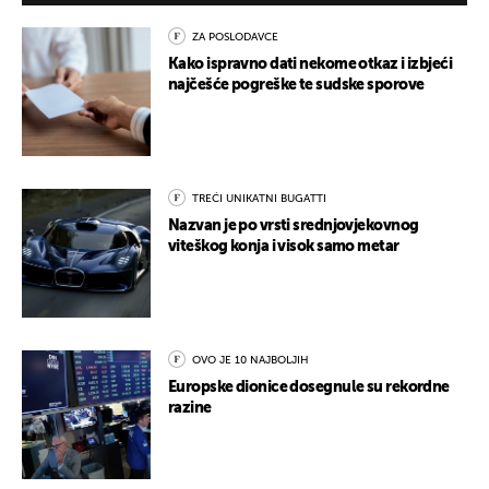
ZA POSLODAVCE
Kako ispravno dati nekome otkaz i izbjeći
najčešće pogreške te sudske sporove
TREĆI UNIKATNI BUGATTI
Nazvan je po vrsti srednjovjekovnog
viteškog konja i visok samo metar
OVO JE 10 NAJBOLJIH
Europske dionice dosegnule su rekordne
razine