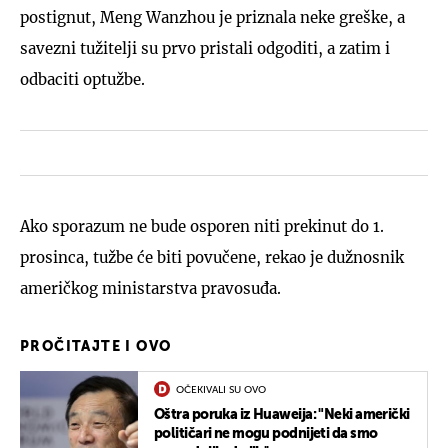
postignut, Meng Wanzhou je priznala neke greške, a
savezni tužitelji su prvo pristali odgoditi, a zatim i
odbaciti optužbe.
Ako sporazum ne bude osporen niti prekinut do 1.
prosinca, tužbe će biti povučene, rekao je dužnosnik
američkog ministarstva pravosuđa.
PROČITAJTE I OVO
OČEKIVALI SU OVO
Oštra poruka iz Huaweija: "Neki američki
političari ne mogu podnijeti da smo