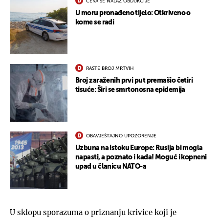
ČEKA SE NALAZ OBDUKCIJE
U moru pronađeno tijelo: Otkriveno o
kome se radi
RASTE BROJ MRTVIH
Broj zaraženih prvi put premašio četiri
tisuće: Širi se smrtonosna epidemija
OBAVJEŠTAJNO UPOZORENJE
Uzbuna na istoku Europe: Rusija bi mogla
napasti, a poznato i kada! Moguć i kopneni
upad u članicu NATO-a
U sklopu sporazuma o priznanju krivice koji je