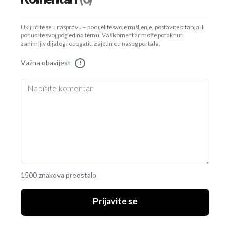
Uključite se u raspravu – podijelite svoje mišljenje, postavite pitanja ili
ponudite svoj pogled na temu. Vaš komentar može potaknuti
zanimljiv dijalog i obogatiti zajednicu našeg portala.
Važna obavijest
!
1500 znakova preostalo
Prijavite se