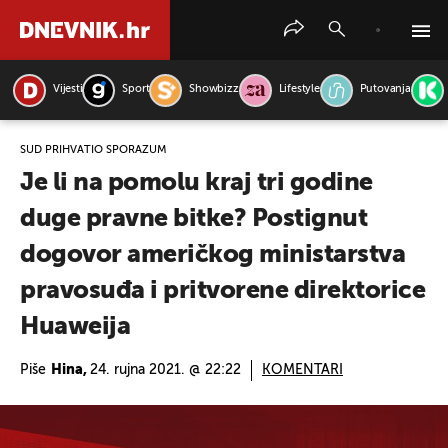
Vijesti
Sport
Showbizz
Lifestyle
Putovanja
PRETRAŽITE VIJESTI
SUD PRIHVATIO SPORAZUM
Je li na pomolu kraj tri godine
duge pravne bitke? Postignut
dogovor američkog ministarstva
pravosuđa i pritvorene direktorice
Huaweija
Piše
Hina,
24. rujna 2021. @ 22:22
KOMENTARI