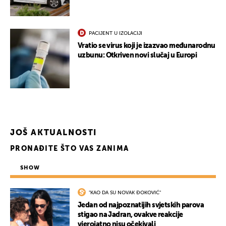
PACIJENT U IZOLACIJI
Vratio se virus koji je izazvao međunarodnu
uzbunu: Otkriven novi slučaj u Europi
UKLJUČITE NOTIFIKACIJE
JOŠ AKTUALNOSTI
PRONAĐITE ŠTO VAS ZANIMA
SHOW
"KAO DA SU NOVAK ĐOKOVIĆ"
Jedan od najpoznatijih svjetskih parova
stigao na Jadran, ovakve reakcije
vjerojatno nisu očekivali