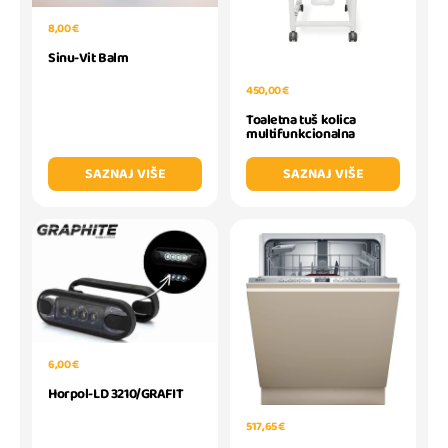
8,00 €
Sinu-Vit Balm
450,00 €
Toaletna tuš kolica
multifunkcionalna
SAZNAJ VIŠE
SAZNAJ VIŠE
6,00 €
Horpol-LD 3210/GRAFIT
517,65 €