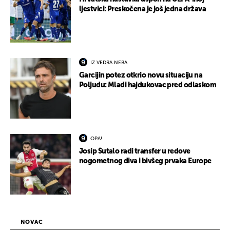
ljestvici: Preskočena je još jedna država
IZ VEDRA NEBA
Garcijin potez otkrio novu situaciju na
Poljudu: Mladi hajdukovac pred odlaskom
OPA!
Josip Šutalo radi transfer u redove
nogometnog diva i bivšeg prvaka Europe
NOVAC