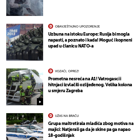
OBAVJEŠTAJNO UPOZORENJE
Uzbuna na istoku Europe: Rusija bi mogla
napasti, a poznato i kada! Moguć i kopneni
upad u članicu NATO-a
VOZAČI, OPREZ!
Prometna nesreća na A1! Vatrogasci i
hitnjaci izvlačili ozlijeđenog. Velika kolona
u smjeru Zagreba
UŽAS NA BRAČU
Grupa maltretirala mladića zbog motiva na
majici: Natjerali ga da je skine pa ga napao
18-godišnjak