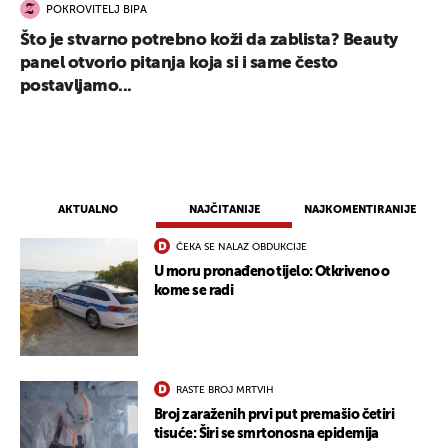
POKROVITELJ BIPA
Što je stvarno potrebno koži da zablista? Beauty
panel otvorio pitanja koja si i same često
postavljamo...
AKTUALNO
NAJČITANIJE
NAJKOMENTIRANIJE
ČEKA SE NALAZ OBDUKCIJE
U moru pronađeno tijelo: Otkriveno o
kome se radi
RASTE BROJ MRTVIH
Broj zaraženih prvi put premašio četiri
tisuće: Širi se smrtonosna epidemija