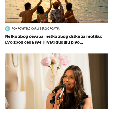
POKROVITELJ CARLSBERG CROATIA
Netko zbog ćevapa, netko zbog drške za motiku:
Evo zbog čega sve Hrvati duguju pivo...