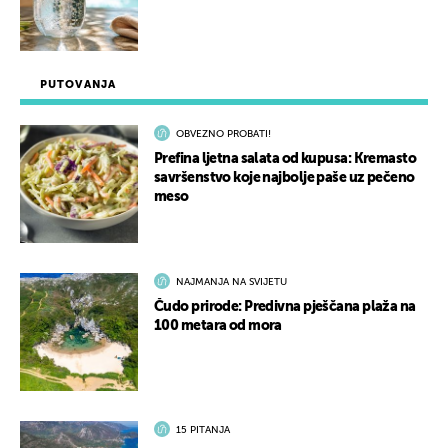
PUTOVANJA
OBVEZNO PROBATI!
Prefina ljetna salata od kupusa: Kremasto
savršenstvo koje najbolje paše uz pečeno
meso
NAJMANJA NA SVIJETU
Čudo prirode: Predivna pješčana plaža na
100 metara od mora
15 PITANJA