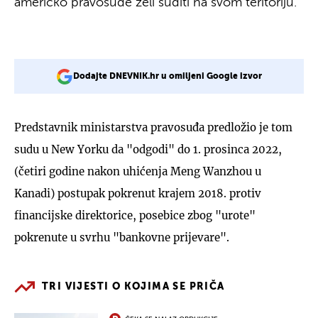
američko pravosuđe želi suditi na svom teritoriju.
Dodajte DNEVNIK.hr u omiljeni Google izvor
Predstavnik ministarstva pravosuđa predložio je tom
sudu u New Yorku da "odgodi" do 1. prosinca 2022,
(četiri godine nakon uhićenja Meng Wanzhou u
Kanadi) postupak pokrenut krajem 2018. protiv
financijske direktorice, posebice zbog "urote"
pokrenute u svrhu "bankovne prijevare".
TRI VIJESTI O KOJIMA SE PRIČA