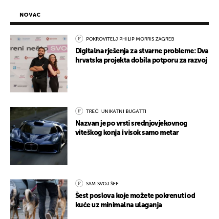
NOVAC
POKROVITELJ PHILIP MORRIS ZAGREB
Digitalna rješenja za stvarne probleme: Dva
hrvatska projekta dobila potporu za razvoj
TREĆI UNIKATNI BUGATTI
Nazvan je po vrsti srednjovjekovnog
viteškog konja i visok samo metar
SAM SVOJ ŠEF
Šest poslova koje možete pokrenuti od
kuće uz minimalna ulaganja