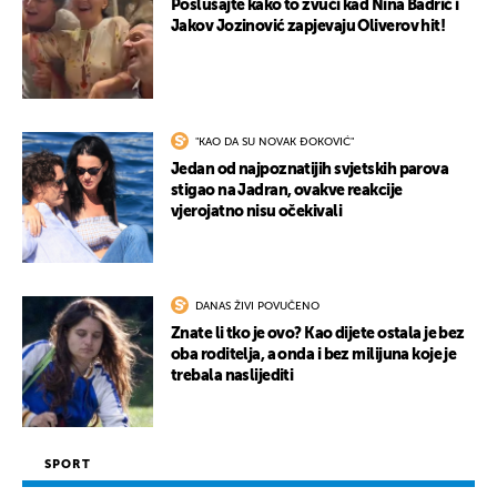
Poslušajte kako to zvuči kad Nina Badrić i
Jakov Jozinović zapjevaju Oliverov hit!
"KAO DA SU NOVAK ĐOKOVIĆ"
Jedan od najpoznatijih svjetskih parova
stigao na Jadran, ovakve reakcije
vjerojatno nisu očekivali
DANAS ŽIVI POVUČENO
Znate li tko je ovo? Kao dijete ostala je bez
oba roditelja, a onda i bez milijuna koje je
trebala naslijediti
SPORT