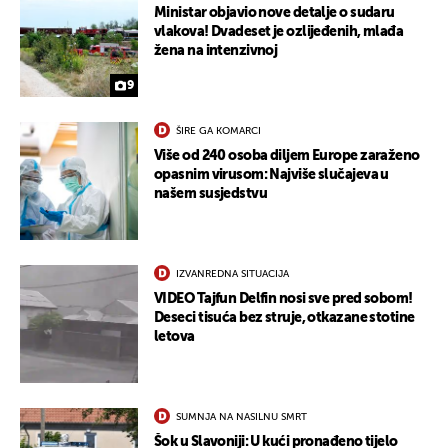
Ministar objavio nove detalje o sudaru
vlakova! Dvadeset je ozlijeđenih, mlađa
žena na intenzivnoj
9
ŠIRE GA KOMARCI
Više od 240 osoba diljem Europe zaraženo
opasnim virusom: Najviše slučajeva u
našem susjedstvu
IZVANREDNA SITUACIJA
VIDEO Tajfun Delfin nosi sve pred sobom!
Deseci tisuća bez struje, otkazane stotine
letova
SUMNJA NA NASILNU SMRT
Šok u Slavoniji: U kući pronađeno tijelo