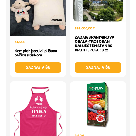
599.000,00 €
ZADAR/BRANIMIROVA
OBALA-TROSOBAN
41,54 €
NAMJEŠTEN STAN 95
M2,LIFT, POGLED !!!
Komplet jastuk i plišana
ovčica s tiskom
SAZNAJ VIŠE
SAZNAJ VIŠE
9,60 €