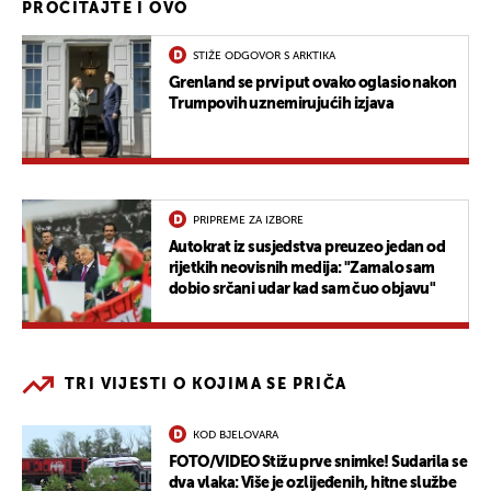
PROČITAJTE I OVO
STIŽE ODGOVOR S ARKTIKA
Grenland se prvi put ovako oglasio nakon
Trumpovih uznemirujućih izjava
PRIPREME ZA IZBORE
Autokrat iz susjedstva preuzeo jedan od
rijetkih neovisnih medija: "Zamalo sam
dobio srčani udar kad sam čuo objavu"
TRI VIJESTI O KOJIMA SE PRIČA
KOD BJELOVARA
FOTO/VIDEO Stižu prve snimke! Sudarila se
dva vlaka: Više je ozlijeđenih, hitne službe