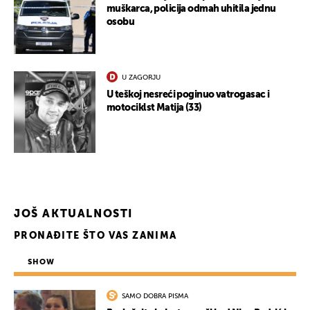
muškarca, policija odmah uhitila jednu
osobu
U ZAGORJU
U teškoj nesreći poginuo vatrogasac i
motociklst Matija (33)
JOŠ AKTUALNOSTI
PRONAĐITE ŠTO VAS ZANIMA
SHOW
SAMO DOBRA PISMA