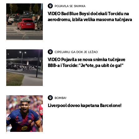
POJAVILA SE SNIMKA
VIDEO Bad Blue Boysi dočekali Torcidu na
aerodromu, izbila velika masovna tučnjava
CIPELARILI GA DOK JE LEŽAO
VIDEO Pojavila se nova snimka tučnjave
BBB-a i Torcide: "Je*ote, pa ubit će ga!"
BOMBA!
Liverpool doveo kapetana Barcelone!