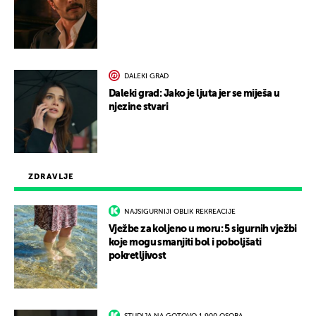
DALEKI GRAD
Daleki grad: Jako je ljuta jer se miješa u
njezine stvari
ZDRAVLJE
NAJSIGURNIJI OBLIK REKREACIJE
Vježbe za koljeno u moru: 5 sigurnih vježbi
koje mogu smanjiti bol i poboljšati
pokretljivost