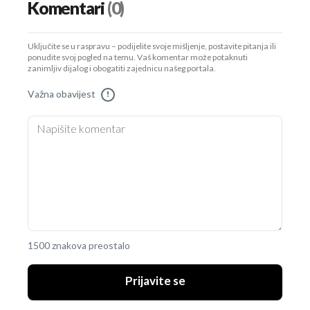
Komentari
(0)
Uključite se u raspravu – podijelite svoje mišljenje, postavite pitanja ili
ponudite svoj pogled na temu. Vaš komentar može potaknuti
zanimljiv dijalog i obogatiti zajednicu našeg portala.
Važna obavijest
!
1500 znakova preostalo
Prijavite se