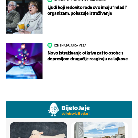
STUDIJA NA GOTOVO 1.900 OSOBA
Ljudi koji redovito rade ovo imaju “mlađi”
organizam, pokazuje istraživanje
IZNENAĐUJUĆA VEZA
Novo istraživanje otkriva zašto osobe s
depresijom drugačije reagiraju na lajkove