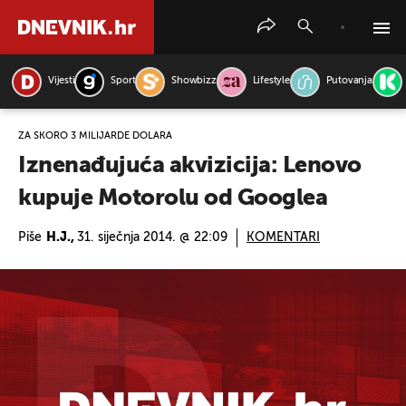
Vijesti
Sport
Showbizz
Lifestyle
Putovanja
PRETRAŽITE VIJESTI
ZA SKORO 3 MILIJARDE DOLARA
Iznenađujuća akvizicija: Lenovo
kupuje Motorolu od Googlea
Piše
H.J.,
31. siječnja 2014. @ 22:09
KOMENTARI