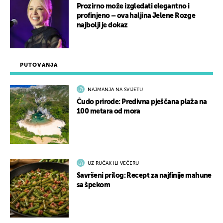
Prozirno može izgledati elegantno i
profinjeno – ova haljina Jelene Rozge
najbolji je dokaz
PUTOVANJA
NAJMANJA NA SVIJETU
Čudo prirode: Predivna pješčana plaža na
100 metara od mora
UZ RUČAK ILI VEČERU
Savršeni prilog: Recept za najfinije mahune
sa špekom