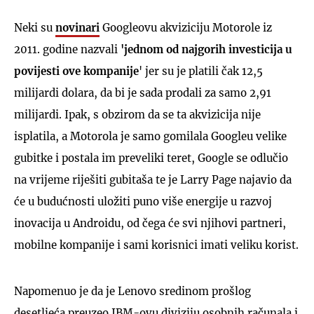
Neki su
novinari
Googleovu akviziciju Motorole iz
2011. godine nazvali
'jednom od najgorih investicija u
povijesti ove kompanije
' jer su je platili čak 12,5
milijardi dolara, da bi je sada prodali za samo 2,91
milijardi. Ipak, s obzirom da se ta akvizicija nije
isplatila, a Motorola je samo gomilala Googleu velike
gubitke i postala im preveliki teret, Google se odlučio
na vrijeme riješiti gubitaša te je Larry Page najavio da
će u budućnosti uložiti puno više energije u razvoj
inovacija u Androidu, od čega će svi njihovi partneri,
mobilne kompanije i sami korisnici imati veliku korist.
Napomenuo je da je Lenovo sredinom prošlog
desetljeća preuzeo IBM-ovu diviziju osobnih računala i