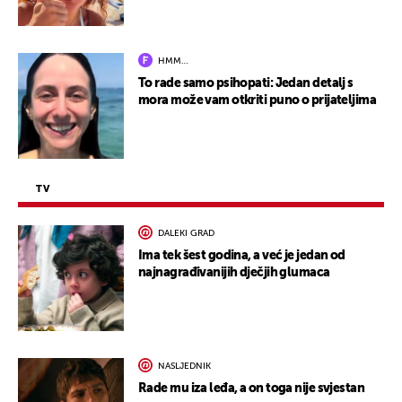
HMM…
To rade samo psihopati: Jedan detalj s
mora može vam otkriti puno o prijateljima
TV
DALEKI GRAD
Ima tek šest godina, a već je jedan od
najnagrađivanijih dječjih glumaca
NASLJEDNIK
Rade mu iza leđa, a on toga nije svjestan