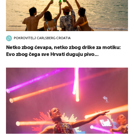
POKROVITELJ CARLSBERG CROATIA
Netko zbog ćevapa, netko zbog drške za motiku:
Evo zbog čega sve Hrvati duguju pivo...