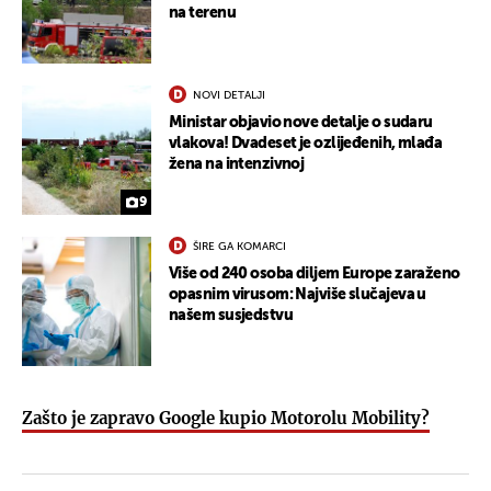
na terenu
NOVI DETALJI
Ministar objavio nove detalje o sudaru
vlakova! Dvadeset je ozlijeđenih, mlađa
žena na intenzivnoj
9
ŠIRE GA KOMARCI
Više od 240 osoba diljem Europe zaraženo
opasnim virusom: Najviše slučajeva u
našem susjedstvu
Zašto je zapravo Google kupio Motorolu Mobility?