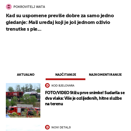
POKROVITELJ WATA
Kad su uspomene previše dobre za samo jedno
gledanje: Mali uređaj koji je još jednom oživio
trenutke s ple...
AKTUALNO
NAJČITANIJE
NAJKOMENTIRANIJE
KOD BJELOVARA
FOTO/VIDEO Stižu prve snimke! Sudarila se
dva vlaka: Više je ozlijeđenih, hitne službe
na terenu
UKLJUČITE NOTIFIKACIJE
NOVI DETALJI