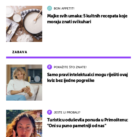
BON APPETIT!
Majke svih umaka: 5 kultnih recepata koje
moraju znati svi kuhari
ZABAVA
POKAŽITE ŠTO ZNATE!
Samo pravi intelektualci mogu riješiti ovaj
kviz bez ijedne pogreške
JESTE LI PROBALI?
Turisticu oduševila ponuda u Primoštenu:
"Oni su puno pametniji od nas"