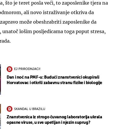
 što je teret posla veći, to zaposlenike tjera na
 odmorom, ali novo istraživanje otkriva da
zapravo može obeshrabriti zaposlenike da
, unatoč lošim posljedicama toga poput stresa,
rada.
EJ PRIRODNJACI!
Dan i noć na PMF-u: Budući znanstvenici okupirali
Horvatovac i otkrili zabavnu stranu fizike i biologije
SKANDAL U BRAZILU
Znanstvenica iz strogo čuvanog laboratorija ukrala
opasne viruse, u sve upetljan i njezin suprug?