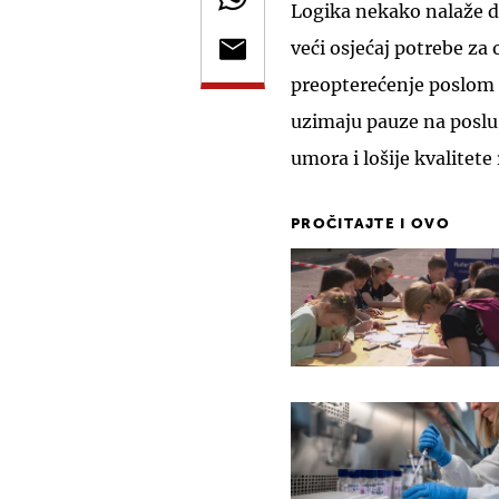
Logika nekako nalaže da,
veći osjećaj potrebe za
preopterećenje poslom 
uzimaju pauze na poslu
umora i lošije kvalitete 
PROČITAJTE I OVO