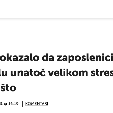
E VIJESTI
..
pokazalo da zaposlenic
u unatoč velikom stres
ašto
3. @ 16:19
KOMENTARI