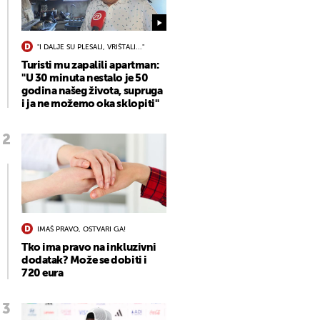
"I DALJE SU PLESALI, VRIŠTALI..."
Turisti mu zapalili apartman:
"U 30 minuta nestalo je 50
godina našeg života, supruga
i ja ne možemo oka sklopiti"
IMAŠ PRAVO, OSTVARI GA!
Tko ima pravo na inkluzivni
dodatak? Može se dobiti i
720 eura