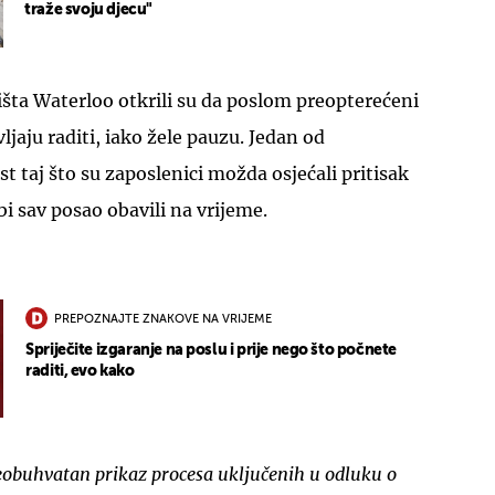
traže svoju djecu"
išta Waterloo otkrili su da poslom preopterećeni
ljaju raditi, iako žele pauzu. Jedan od
st taj što su zaposlenici možda osjećali pritisak
UKLJUČITE NOTIFIKACIJE
bi sav posao obavili na vrijeme.
PREPOZNAJTE ZNAKOVE NA VRIJEME
Spriječite izgaranje na poslu i prije nego što počnete
raditi, evo kako
veobuhvatan prikaz procesa uključenih u odluku o