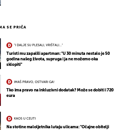
IMA SE PRIČA
"I DALJE SU PLESALI, VRIŠTALI..."
Turisti mu zapalili apartman: "U 30 minuta nestalo je 50
godina našeg života, supruga i ja ne možemo oka
sklopiti"
IMAŠ PRAVO, OSTVARI GA!
Tko ima pravo na inkluzivni dodatak? Može se dobiti i 720
eura
KAOS U CEUTI
Na stotine maloljetnika lutaju ulicama: "Očajne obitelji