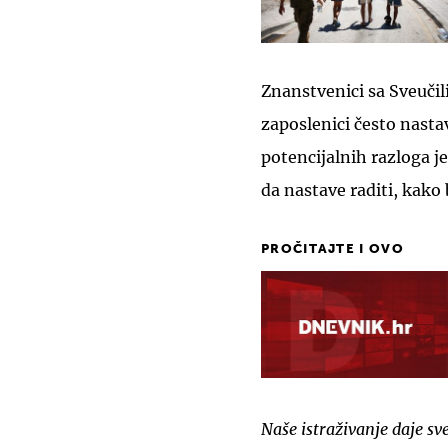
Znanstvenici sa Sveučil
zaposlenici često nastav
potencijalnih razloga je
da nastave raditi, kako 
PROČITAJTE I OVO
Naše istraživanje daje s