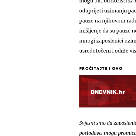
mogu biti od koristi za
oduprijeti uzimanju pa
pauze na njihovom rad
mišljenje da su pauze n
mnogi zaposlenici uzim
usredotočeni i održe v
PROČITAJTE I OVO
Svjesni smo da zaposlenic
poslodavci mogu promicat