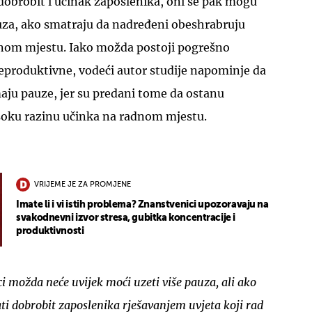
 dobrobit i učinak zaposlenika, oni se pak mogu
uza, ako smatraju da nadređeni obeshrabruju
nom mjestu. Iako možda postoji pogrešno
eproduktivne, vodeći autor studije napominje da
aju pauze, jer su predani tome da ostanu
isoku razinu učinka na radnom mjestu.
VRIJEME JE ZA PROMJENE
Imate li i vi istih problema? Znanstvenici upozoravaju na
svakodnevni izvor stresa, gubitka koncentracije i
produktivnosti
i možda neće uvijek moći uzeti više pauza, ali ako
i dobrobit zaposlenika rješavanjem uvjeta koji rad