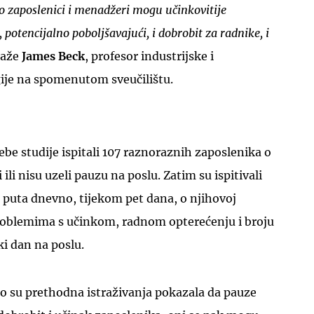
ko zaposlenici i menadžeri mogu učinkovitije
, potencijalno poboljšavajući, i dobrobit za radnike, i
kaže
James Beck
, profesor industrijske i
gije na spomenutom sveučilištu.
ebe studije ispitali 107 raznoraznih zaposlenika o
ili nisu uzeli pauzu na poslu. Zatim su ispitivali
 puta dnevno, tijekom pet dana, o njihovoj
problemima s učinkom, radnom opterećenju i broju
i dan na poslu.
ako su prethodna istraživanja pokazala da pauze