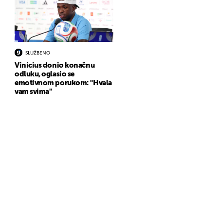
SLUŽBENO
Vinicius donio konačnu
odluku, oglasio se
emotivnom porukom: "Hvala
vam svima"