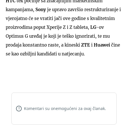
HTC
tek počinje sa značajnijim marketinškim
kampanjama,
Sony
je upravo završio restrukturiranje i
vjerojatno će se vratiti jači ove godine s kvalitetnim
proizvodima poput Xperije Z i Z tableta,
LG
-ov
Optimus G uređaj je koji je teško ignorirati, te mu
prodaja konstantno raste, a kineski
ZTE
i
Huawei
čine
se kao ozbiljni kandidati u natjecanju.
Komentari su onemogućeni za ovaj članak.
!