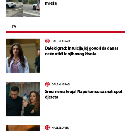
mreže
TV
DALEKI GRAD
Daleki grad: Intuicija joj govori da danas
neće otići iz njihovog života
DALEKI GRAD
Sreći nema kraja! Napokon su saznali spol
djeteta
NASLJEDNIK