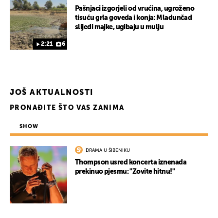
Pašnjaci izgorjeli od vrućina, ugroženo
tisuću grla goveda i konja: Mladunčad
slijedi majke, ugibaju u mulju
2:21
6
JOŠ AKTUALNOSTI
PRONAĐITE ŠTO VAS ZANIMA
UKLJUČITE NOTIFIKACIJE
SHOW
DRAMA U ŠIBENIKU
Thompson usred koncerta iznenada
prekinuo pjesmu: "Zovite hitnu!"