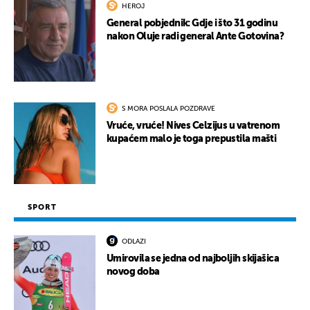
HEROJ
General pobjednik: Gdje i što 31 godinu
nakon Oluje radi general Ante Gotovina?
S MORA POSLALA POZDRAVE
Vruće, vruće! Nives Celzijus u vatrenom
kupaćem malo je toga prepustila mašti
SPORT
ODLAZI
Umirovila se jedna od najboljih skijašica
novog doba