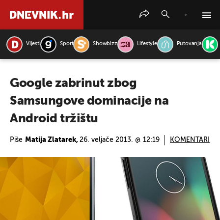
Vijesti
Sport
Showbizz
Lifestyle
Putovanja
PRETRAŽITE VIJESTI
Google zabrinut zbog
Samsungove dominacije na
Android tržištu
Piše
Matija Zlatarek,
26. veljače 2013. @ 12:19
KOMENTARI