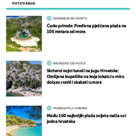
PUTOVANJA
NAJMANJA NA SVIJETU
Čudo prirode: Predivna pješčana plaža na
100 metara od mora
NEDALEKO OD PLOČA
Skriveni vojni tuneli na jugu Hrvatske:
Omiljena kupališta na koja lokalci u miru
dolaze roniti i skakati u more
POKROVITELJ CORONA
Među 100 najboljih plaža svijeta našla se i
jedna hrvatska