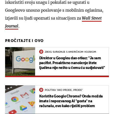
iskoristiti svoju snagu i pokušati se ugurati u
Googleovo unosno poslovanje s mobilnim oglasima,
izjavili su ljudi upoznati sa situacijom za
Wall Street
Journal
.
PROČITAJTE I OVO
ZBOG SURADNJE S AMERIČKOM VOJSKOM
Direktor u Googleu dao otkaz: "Ja sam
pacifist. Proaktivno nanošenje štete
ljudima nije nešto u čemu ću sudjelovati"
POLITIKA "AKO PROĐE, PROĐE"
Koristite Google Chrome? Onda možda
imate i nepozvanog AI "gosta" na
računalu, evo kako riješiti problem