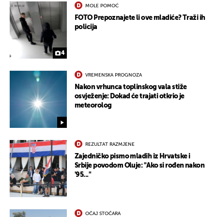
MOLE POMOĆ
FOTO Prepoznajete li ove mladiće? Traži ih
policija
4
VREMENSKA PROGNOZA
Nakon vrhunca toplinskog vala stiže
osvježenje: Dokad će trajati otkrio je
meteorolog
REZULTAT RAZMJENE
Zajedničko pismo mladih iz Hrvatske i
Srbije povodom Oluje: "Ako si rođen nakon
'95..."
OČAJ STOČARA