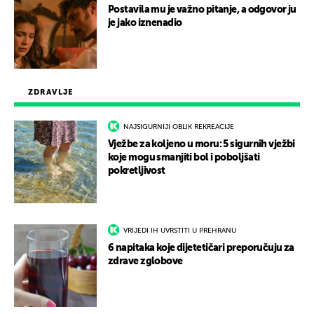
Postavila mu je važno pitanje, a odgovor ju
je jako iznenadio
ZDRAVLJE
NAJSIGURNIJI OBLIK REKREACIJE
Vježbe za koljeno u moru: 5 sigurnih vježbi
koje mogu smanjiti bol i poboljšati
pokretljivost
VRIJEDI IH UVRSTITI U PREHRANU
6 napitaka koje dijetetičari preporučuju za
zdrave zglobove