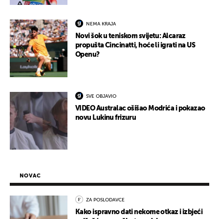
NEMA KRAJA
Novi šok u teniskom svijetu: Alcaraz
propušta Cincinatti, hoće li igrati na US
Openu?
SVE OBJAVIO
VIDEO Australac ošišao Modrića i pokazao
novu Lukinu frizuru
NOVAC
ZA POSLODAVCE
Kako ispravno dati nekome otkaz i izbjeći