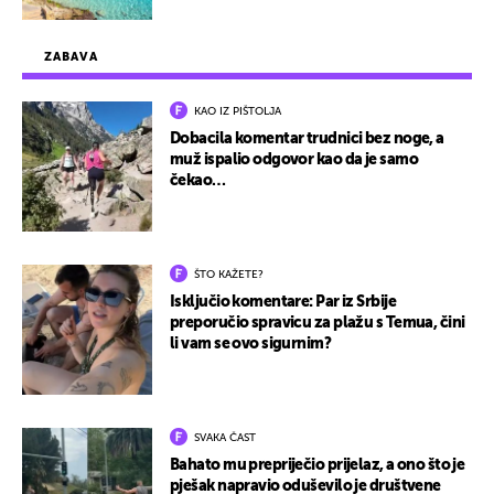
ZABAVA
KAO IZ PIŠTOLJA
Dobacila komentar trudnici bez noge, a
muž ispalio odgovor kao da je samo
čekao…
ŠTO KAŽETE?
Isključio komentare: Par iz Srbije
preporučio spravicu za plažu s Temua, čini
li vam se ovo sigurnim?
SVAKA ČAST
Bahato mu prepriječio prijelaz, a ono što je
pješak napravio oduševilo je društvene