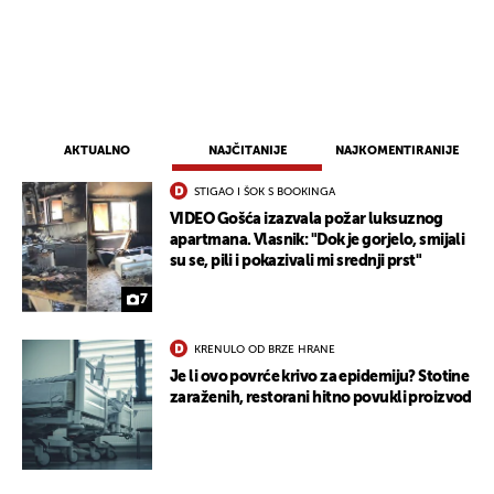
AKTUALNO
NAJČITANIJE
NAJKOMENTIRANIJE
STIGAO I ŠOK S BOOKINGA
VIDEO Gošća izazvala požar luksuznog
apartmana. Vlasnik: "Dok je gorjelo, smijali
su se, pili i pokazivali mi srednji prst"
7
KRENULO OD BRZE HRANE
Je li ovo povrće krivo za epidemiju? Stotine
zaraženih, restorani hitno povukli proizvod