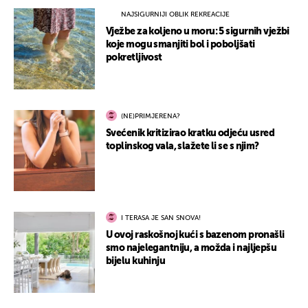
NAJSIGURNIJI OBLIK REKREACIJE
Vježbe za koljeno u moru: 5 sigurnih vježbi
koje mogu smanjiti bol i poboljšati
pokretljivost
(NE)PRIMJERENA?
Svećenik kritizirao kratku odjeću usred
toplinskog vala, slažete li se s njim?
I TERASA JE SAN SNOVA!
U ovoj raskošnoj kući s bazenom pronašli
smo najelegantniju, a možda i najljepšu
bijelu kuhinju