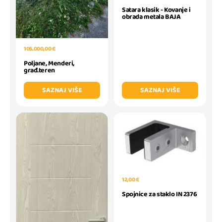
Satara klasik - Kovanje i
obrada metala BAJA
105.000,00 €
Poljane, Menderi,
građ.teren
SAZNAJ VIŠE
SAZNAJ VIŠE
12,00 €
Spojnice za staklo IN 2376