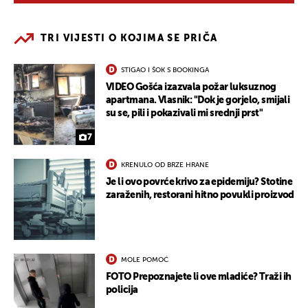
TRI VIJESTI O KOJIMA SE PRIČA
STIGAO I ŠOK S BOOKINGA
VIDEO Gošća izazvala požar luksuznog
apartmana. Vlasnik: "Dok je gorjelo, smijali
su se, pili i pokazivali mi srednji prst"
7
KRENULO OD BRZE HRANE
Je li ovo povrće krivo za epidemiju? Stotine
zaraženih, restorani hitno povukli proizvod
MOLE POMOĆ
FOTO Prepoznajete li ove mladiće? Traži ih
policija