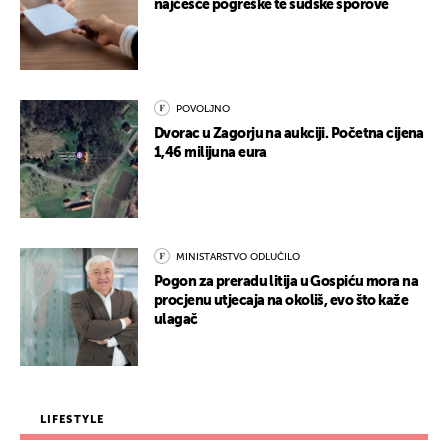
najčešće pogreške te sudske sporove
POVOLJNO
Dvorac u Zagorju na aukciji. Početna cijena
1,46 milijuna eura
MINISTARSTVO ODLUČILO
Pogon za preradu litija u Gospiću mora na
procjenu utjecaja na okoliš, evo što kaže
ulagač
LIFESTYLE