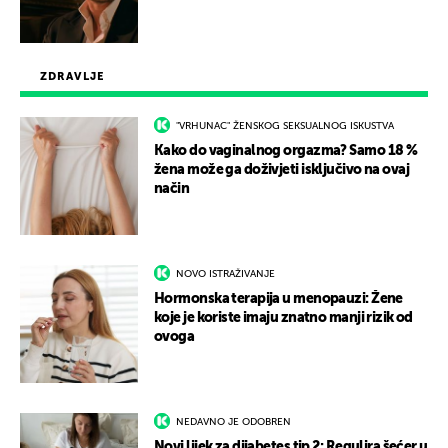
ZDRAVLJE
"VRHUNAC" ŽENSKOG SEKSUALNOG ISKUSTVA
Kako do vaginalnog orgazma? Samo 18 %
žena može ga doživjeti isključivo na ovaj
način
NOVO ISTRAŽIVANJE
Hormonska terapija u menopauzi: Žene
koje je koriste imaju znatno manji rizik od
ovoga
NEDAVNO JE ODOBREN
Novi lijek za dijabetes tip 2: Regulira šećer u