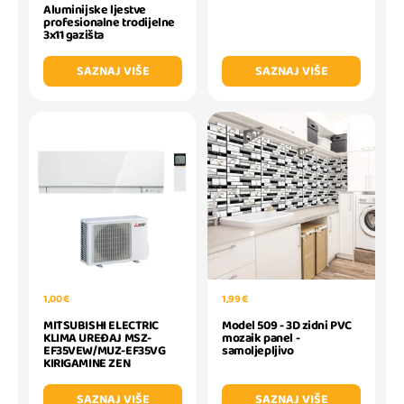
Aluminijske ljestve
profesionalne trodijelne
3x11 gazišta
SAZNAJ VIŠE
SAZNAJ VIŠE
1,00 €
1,99 €
MITSUBISHI ELECTRIC
Model 509 - 3D zidni PVC
KLIMA UREĐAJ MSZ-
mozaik panel -
EF35VEW/MUZ-EF35VG
samoljepljivo
KIRIGAMINE ZEN
SAZNAJ VIŠE
SAZNAJ VIŠE