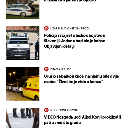
muškarca u parku i pobjegao
UKLJUČITE NOTIFIKACIJE
UŽAS U SLAVONSKOM BRODU
Policija razrješila teško ubojstvo u
Slavoniji: Jedan ubod bio je koban.
Objavljeni detalji
DRAMA U RIJECI
Urušio se balkon kuće, na njemu bile dvije
osobe: "Život im je visio o koncu"
NEUGODNI PRIZORI
VIDEO Nezgoda uoči Alke! Konji proklizali i
pali u središtu grada