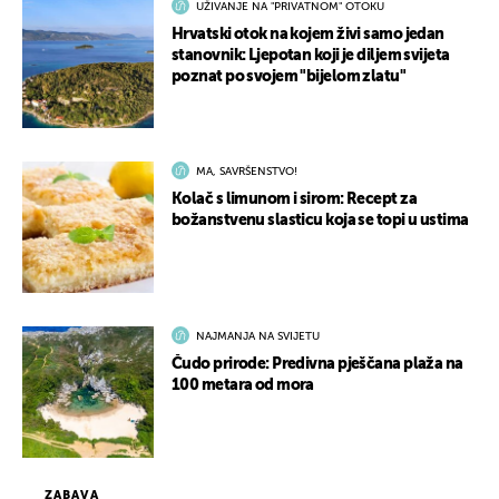
UŽIVANJE NA "PRIVATNOM" OTOKU
Hrvatski otok na kojem živi samo jedan
stanovnik: Ljepotan koji je diljem svijeta
poznat po svojem "bijelom zlatu"
MA, SAVRŠENSTVO!
Kolač s limunom i sirom: Recept za
božanstvenu slasticu koja se topi u ustima
NAJMANJA NA SVIJETU
Čudo prirode: Predivna pješčana plaža na
100 metara od mora
ZABAVA