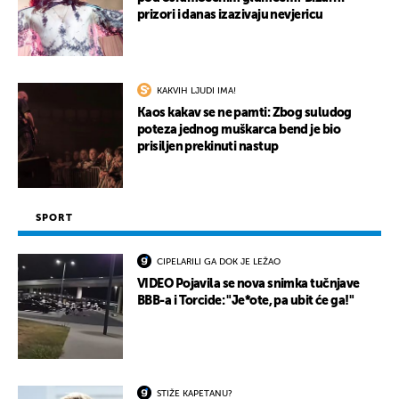
prizori i danas izazivaju nevjericu
KAKVIH LJUDI IMA!
Kaos kakav se ne pamti: Zbog suludog
poteza jednog muškarca bend je bio
prisiljen prekinuti nastup
SPORT
CIPELARILI GA DOK JE LEŽAO
VIDEO Pojavila se nova snimka tučnjave
BBB-a i Torcide: "Je*ote, pa ubit će ga!"
STIŽE KAPETANU?