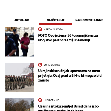
AKTUALNO
NAJČITANIJE
NAJKOMENTIRANIJE
NAKON SUKOBA
FOTO Ovo je žena (36) osumnjičena za
ubojstvo partnera (71) u Slavoniji
BURE BARUTA
Ukrajinski stručnjak upozorava na novu
prijetnju: Ovaj grad u BiH-u bi mogao biti
žarište
UHVAĆEN JE
Užas na istoku zemlje! Usred dana izbo