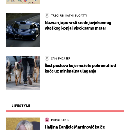
TREĆI UNIKATNI BUGATTI
Nazvan je po vrsti srednjovjekovnog
viteškog konja i visok samo metar
SAM SVOJ ŠEF
Šest poslova koje možete pokrenuti od
kuće uz minimalna ulaganja
LIFESTYLE
POPUT SIRENE
Haljina Danijele Martinović ističe