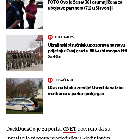
FOTO Ovo je žena (36) osumnjičena za
ubojstvo partnera (71) u Slavoniji
BURE BARUTA
Ukrajinski stručnjak upozorava na novu
prijetnju: Ovaj grad u BiH-u bi mogao biti
žarište
UHVAĆEN JE
Užas na istoku zemlje! Usred dana izbo
muškarca u parku i pobjegao
DuckDuckGo je za portal
CNET
potvrdio da su
instalacije njegova preglednika u Sjedinjenim