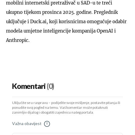
mobilni internetski pretraživač u SAD-u te treći
ukupno tijekom prosinca 2025. godine. Preglednik
uključuje i Duck.ai, koji korisnicima omogućuje odabir
modela umjetne inteligencije kompanija OpenAI i
Anthropic.
Komentari
(0)
Uključite se u raspravu – podijelite svoje mišljenje, postavite pitanja ili
ponudite svoj pogled na temu. Vaš komentar može potaknuti
zanimljiv dijalog i obogatiti zajednicu našeg portala.
Važna obavijest
!