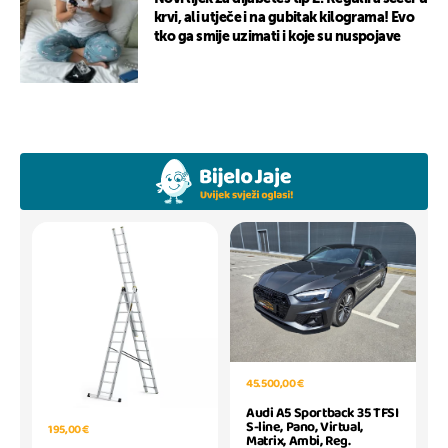
krvi, ali utječe i na gubitak kilograma! Evo
tko ga smije uzimati i koje su nuspojave
45.500,00 €
Audi A5 Sportback 35 TFSI
S-line, Pano, Virtual,
195,00 €
Matrix, Ambi, Reg.