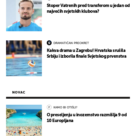
Stoper Vatrenih pred transferom u jedan od
najvećih svjetskih klubova?
DRAMATIČAN PREOKRET
Kakva drama u Zagrebu! Hrvatska srušila
Srbiju i izborila finale Svjetskog prvenstva
NOVAC
KAMO BI OTIŠLI?
O preseljenju u inozemstvo razmišlja 9 od
10 Europljana