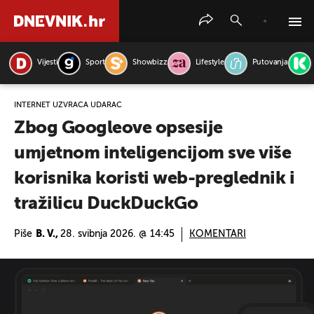
Vijesti
Sport
Showbizz
Lifestyle
Putovanja
PRETRAŽITE VIJESTI
INTERNET UZVRAĆA UDARAC
Zbog Googleove opsesije
umjetnom inteligencijom sve više
korisnika koristi web-preglednik i
tražilicu DuckDuckGo
Piše
B. V.,
28. svibnja 2026. @ 14:45
KOMENTARI