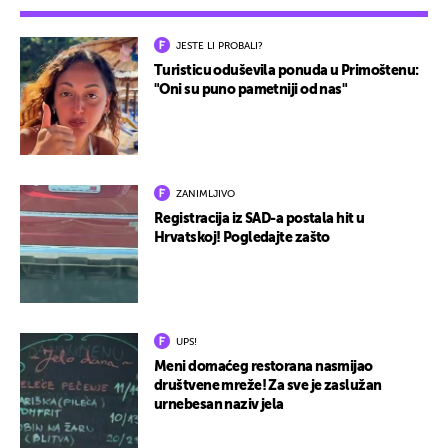
JESTE LI PROBALI?
Turisticu oduševila ponuda u Primoštenu:
"Oni su puno pametniji od nas"
ZANIMLJIVO
Registracija iz SAD-a postala hit u
Hrvatskoj! Pogledajte zašto
UPS!
Meni domaćeg restorana nasmijao
društvene mreže! Za sve je zaslužan
urnebesan naziv jela