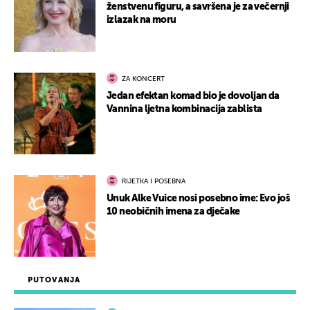
ženstvenu figuru, a savršena je za večernji
izlazak na moru
ZA KONCERT
Jedan efektan komad bio je dovoljan da
Vannina ljetna kombinacija zablista
RIJETKA I POSEBNA
Unuk Alke Vuice nosi posebno ime: Evo još
10 neobičnih imena za dječake
PUTOVANJA