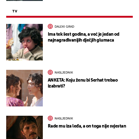
TV
DALEKI GRAD
Ima tek šest godina, a već je jedan od
najnagrađivanijih dječjih glumaca
NASLJEDNIK
ANKETA: Koju ženu bi Serhat trebao
izabrati?
NASLJEDNIK
Rade mu iza leđa, a on toga nije svjestan