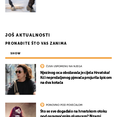
JOŠ AKTUALNOSTI
PRONAĐITE ŠTO VAS ZANIMA
SHOW
ČUVA USPOMENU NA NJEGA
Njezinog oca obožavala je cijela Hrvatska!
Kći neprežaljenog pjevača projurila špicom
na dva kotača
PONOVNO POD POVEĆALOM
Što se sve događalo na hrvatskom otoku
pod osramoćenim glumcem? Bizarni