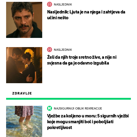
NASLJEDNIK
Nasljednik: Ljuta je na njega i zahtjeva da
učini nešto
NASLJEDNIK
Želi da njih troje sretno žive, a nije ni
svjesna da ga je odavno izgubila
ZDRAVLJE
NAJSIGURNIJI OBLIK REKREACIJE
Vježbe za koljeno u moru: 5 sigurnih vježbi
koje mogu smanjiti bol i poboljšati
pokretljivost