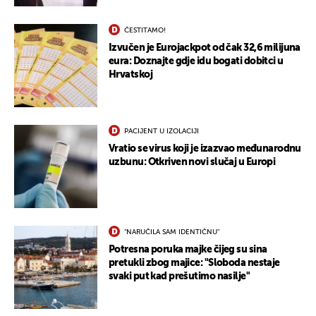
ČESTITAMO!
Izvučen je Eurojackpot od čak 32,6 milijuna
eura: Doznajte gdje idu bogati dobitci u
Hrvatskoj
PACIJENT U IZOLACIJI
Vratio se virus koji je izazvao međunarodnu
uzbunu: Otkriven novi slučaj u Europi
"NARUČILA SAM IDENTIČNU"
Potresna poruka majke čijeg su sina
pretukli zbog majice: "Sloboda nestaje
svaki put kad prešutimo nasilje"