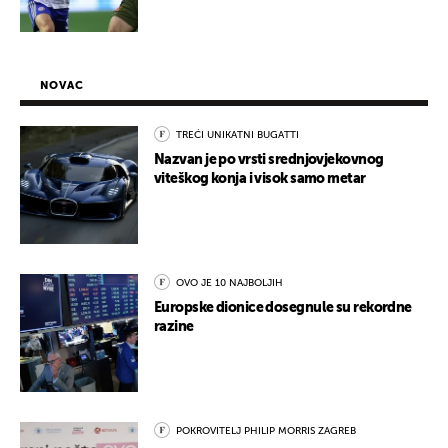
NOVAC
TREĆI UNIKATNI BUGATTI
Nazvan je po vrsti srednjovjekovnog
viteškog konja i visok samo metar
OVO JE 10 NAJBOLJIH
Europske dionice dosegnule su rekordne
razine
POKROVITELJ PHILIP MORRIS ZAGREB