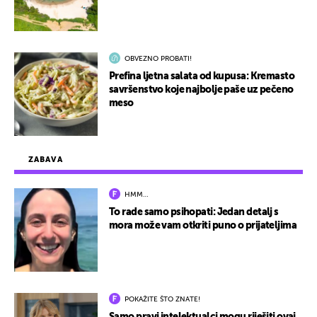
OBVEZNO PROBATI!
Prefina ljetna salata od kupusa: Kremasto
savršenstvo koje najbolje paše uz pečeno
meso
ZABAVA
HMM…
To rade samo psihopati: Jedan detalj s
mora može vam otkriti puno o prijateljima
POKAŽITE ŠTO ZNATE!