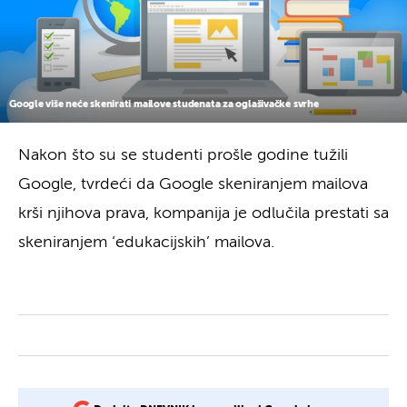
Google više neće skenirati mailove studenata za oglašivačke svrhe
Nakon što su se studenti prošle godine tužili
Google, tvrdeći da Google skeniranjem mailova
krši njihova prava, kompanija je odlučila prestati sa
skeniranjem ‘edukacijskih’ mailova.