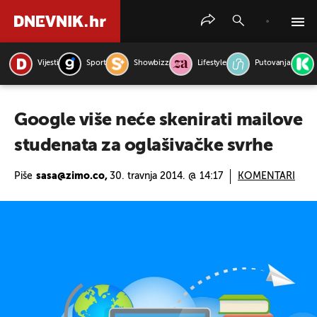
Vijesti
Sport
Showbizz
Lifestyle
Putovanja
PRETRAŽITE VIJESTI
Google više neće skenirati mailove
studenata za oglašivačke svrhe
Piše
sasa@zimo.co,
30. travnja 2014. @ 14:17
KOMENTARI