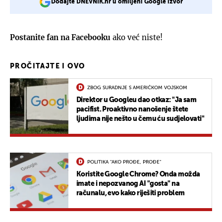
Dodajte DNEVNIK.hr u omiljeni Google izvor
Postanite fan na Facebooku
ako već niste!
PROČITAJTE I OVO
ZBOG SURADNJE S AMERIČKOM VOJSKOM
Direktor u Googleu dao otkaz: "Ja sam
pacifist. Proaktivno nanošenje štete
ljudima nije nešto u čemu ću sudjelovati"
POLITIKA "AKO PROĐE, PROĐE"
Koristite Google Chrome? Onda možda
imate i nepozvanog AI "gosta" na
računalu, evo kako riješiti problem