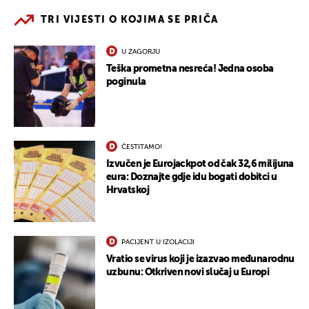
TRI VIJESTI O KOJIMA SE PRIČA
U ZAGORJU
Teška prometna nesreća! Jedna osoba
poginula
ČESTITAMO!
Izvučen je Eurojackpot od čak 32,6 milijuna
eura: Doznajte gdje idu bogati dobitci u
Hrvatskoj
PACIJENT U IZOLACIJI
Vratio se virus koji je izazvao međunarodnu
uzbunu: Otkriven novi slučaj u Europi