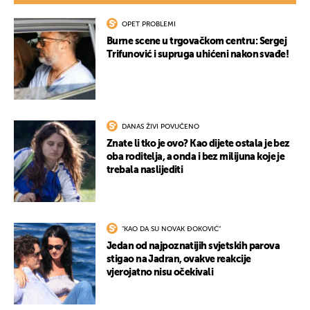
OPET PROBLEMI
Burne scene u trgovačkom centru: Sergej
Trifunović i supruga uhićeni nakon svađe!
DANAS ŽIVI POVUČENO
Znate li tko je ovo? Kao dijete ostala je bez
oba roditelja, a onda i bez milijuna koje je
trebala naslijediti
"KAO DA SU NOVAK ĐOKOVIĆ"
Jedan od najpoznatijih svjetskih parova
stigao na Jadran, ovakve reakcije
vjerojatno nisu očekivali