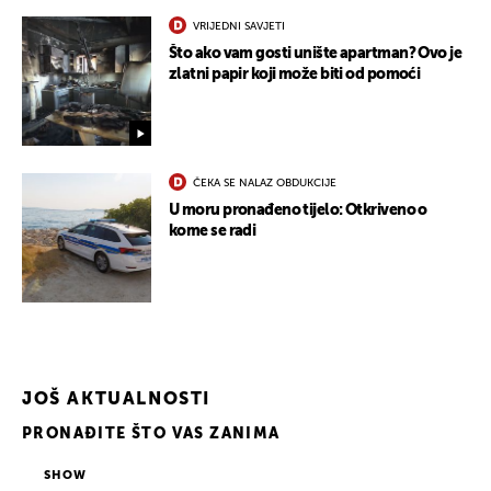
VRIJEDNI SAVJETI
Što ako vam gosti unište apartman? Ovo je
zlatni papir koji može biti od pomoći
ČEKA SE NALAZ OBDUKCIJE
U moru pronađeno tijelo: Otkriveno o
UKLJUČITE NOTIFIKACIJE
kome se radi
JOŠ AKTUALNOSTI
PRONAĐITE ŠTO VAS ZANIMA
SHOW