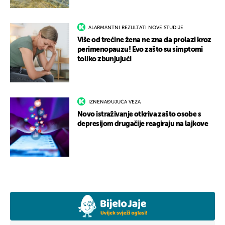
ALARMANTNI REZULTATI NOVE STUDIJE
Više od trećine žena ne zna da prolazi kroz
perimenopauzu! Evo zašto su simptomi
toliko zbunjujući
IZNENAĐUJUĆA VEZA
Novo istraživanje otkriva zašto osobe s
depresijom drugačije reagiraju na lajkove