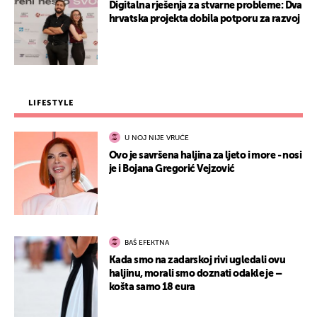
Digitalna rješenja za stvarne probleme: Dva
hrvatska projekta dobila potporu za razvoj
LIFESTYLE
U NOJ NIJE VRUĆE
Ovo je savršena haljina za ljeto i more - nosi
je i Bojana Gregorić Vejzović
BAŠ EFEKTNA
Kada smo na zadarskoj rivi ugledali ovu
haljinu, morali smo doznati odakle je –
košta samo 18 eura