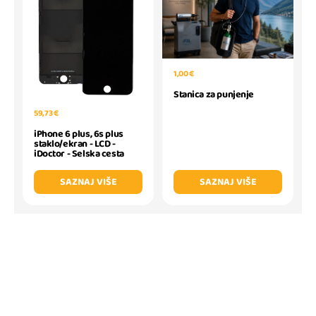
1,00 €
Stanica za punjenje
59,73 €
iPhone 6 plus, 6s plus
staklo/ekran - LCD -
iDoctor - Selska cesta
SAZNAJ VIŠE
SAZNAJ VIŠE