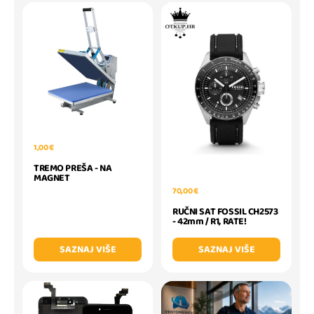
1,00 €
TREMO PREŠA - NA
MAGNET
70,00 €
RUČNI SAT FOSSIL CH2573
- 42mm / R1, RATE!
SAZNAJ VIŠE
SAZNAJ VIŠE