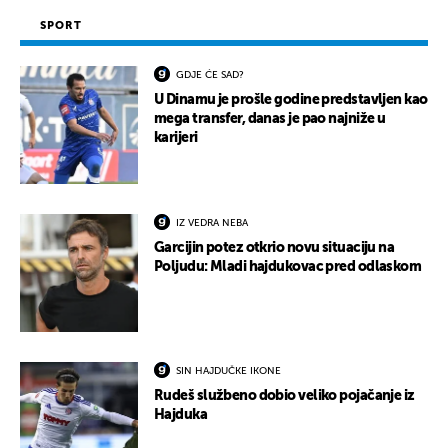
SPORT
GDJE ĆE SAD?
U Dinamu je prošle godine predstavljen kao
mega transfer, danas je pao najniže u
karijeri
IZ VEDRA NEBA
Garcijin potez otkrio novu situaciju na
Poljudu: Mladi hajdukovac pred odlaskom
SIN HAJDUČKE IKONE
Rudeš službeno dobio veliko pojačanje iz
Hajduka