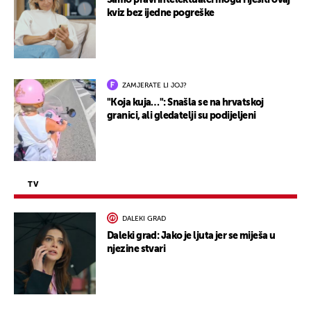
Samo pravi intelektualci mogu riješiti ovaj
kviz bez ijedne pogreške
ZAMJERATE LI JOJ?
"Koja kuja…": Snašla se na hrvatskoj
granici, ali gledatelji su podijeljeni
TV
DALEKI GRAD
Daleki grad: Jako je ljuta jer se miješa u
njezine stvari