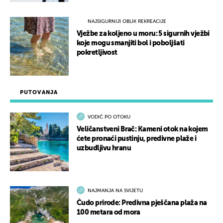
NAJSIGURNIJI OBLIK REKREACIJE
Vježbe za koljeno u moru: 5 sigurnih vježbi
koje mogu smanjiti bol i poboljšati
pokretljivost
PUTOVANJA
VODIČ PO OTOKU
Veličanstveni Brač: Kameni otok na kojem
ćete pronaći pustinju, predivne plaže i
uzbudljivu hranu
NAJMANJA NA SVIJETU
Čudo prirode: Predivna pješčana plaža na
100 metara od mora