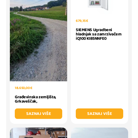
679,15 €
SIEMENS Ugradbeni
hladnjak sa zamrzivačem
iQ100 KI85NNFE0
18.650,00 €
Građevinska zemljišta,
Grkaveščak,
SAZNAJ VIŠE
SAZNAJ VIŠE