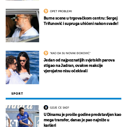
OPET PROBLEMI
Burne scene u trgovačkom centru: Sergej
Trifunović i supruga uhićeni nakon svađe!
"KAO DA SU NOVAK ĐOKOVIĆ"
Jedan od najpoznatijih svjetskih parova
stigao na Jadran, ovakve reakcije
vjerojatno nisu očekivali
SPORT
GDJE ĆE SAD?
U Dinamu je prošle godine predstavljen kao
mega transfer, danas je pao najniže u
karijeri