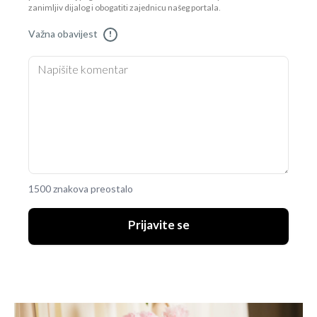
zanimljiv dijalog i obogatiti zajednicu našeg portala.
Važna obavijest
!
1500 znakova preostalo
Prijavite se