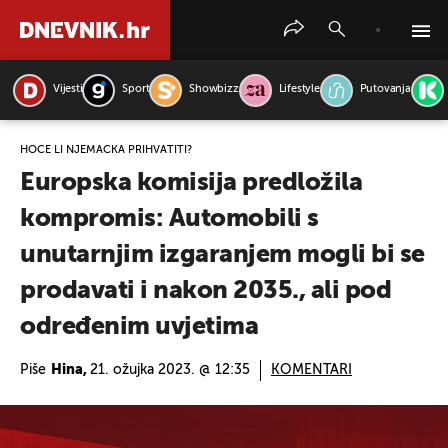
Vijesti
Sport
Showbizz
Lifestyle
Putovanja
PRETRAŽITE VIJESTI
HOĆE LI NJEMAČKA PRIHVATITI?
Europska komisija predložila
kompromis: Automobili s
unutarnjim izgaranjem mogli bi se
prodavati i nakon 2035., ali pod
određenim uvjetima
Piše
Hina,
21. ožujka 2023. @ 12:35
KOMENTARI