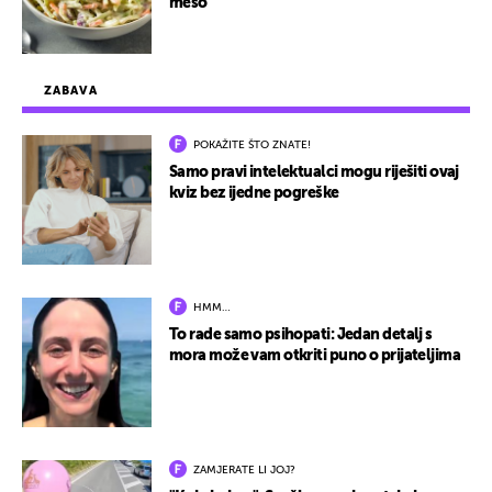
meso
ZABAVA
POKAŽITE ŠTO ZNATE!
Samo pravi intelektualci mogu riješiti ovaj
kviz bez ijedne pogreške
HMM…
To rade samo psihopati: Jedan detalj s
mora može vam otkriti puno o prijateljima
ZAMJERATE LI JOJ?