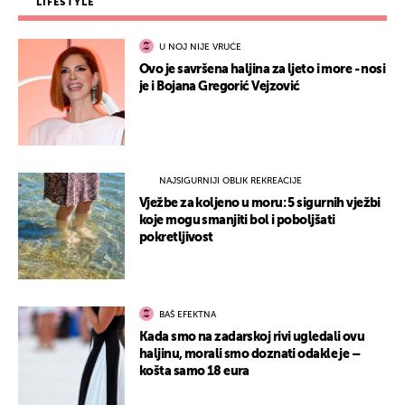
LIFESTYLE
U NOJ NIJE VRUĆE
Ovo je savršena haljina za ljeto i more - nosi
je i Bojana Gregorić Vejzović
NAJSIGURNIJI OBLIK REKREACIJE
Vježbe za koljeno u moru: 5 sigurnih vježbi
koje mogu smanjiti bol i poboljšati
pokretljivost
BAŠ EFEKTNA
Kada smo na zadarskoj rivi ugledali ovu
haljinu, morali smo doznati odakle je –
košta samo 18 eura