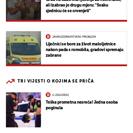
ali izabrao je drugu mjeru: "Svaku
sjednicu će se crvenjeti"
JAVNOZDRAVSTVENI PROBLEM
Liječnici se bore za život maloljetnice
nakon pada s romobila, gradovi spremaju
zabrane
TRI VIJESTI O KOJIMA SE PRIČA
U ZAGORJU
Teška prometna nesreća! Jedna osoba
poginula