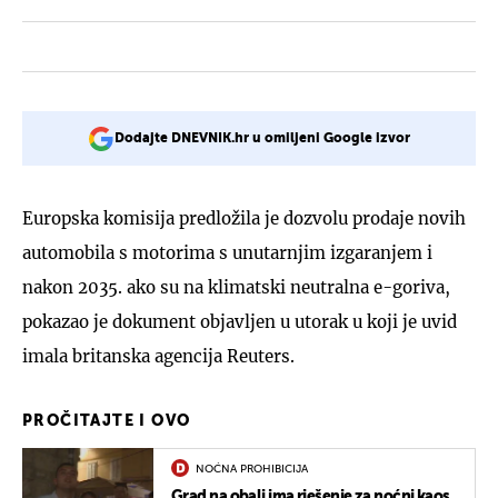
Dodajte DNEVNIK.hr u omiljeni Google izvor
Europska komisija predložila je dozvolu prodaje novih
automobila s motorima s unutarnjim izgaranjem i
nakon 2035. ako su na klimatski neutralna e-goriva,
pokazao je dokument objavljen u utorak u koji je uvid
imala britanska agencija Reuters.
PROČITAJTE I OVO
NOĆNA PROHIBICIJA
Grad na obali ima rješenje za noćni kaos,