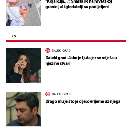
"Koja kuja…": Snašla se na hrvatskoj
granici, ali gledatelji su podijeljeni
TV
DALEKI GRAD
Daleki grad: Jako je ljuta jer se miješa u
njezine stvari
DALEKI GRAD
Drago mu je što je cijelo vrijeme uz njega