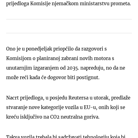
prijedloga Komisije njemačkom ministarstvu prometa.
Ono je u ponedjeljak priopćilo da razgovori s
Komisijom o planiranoj zabrani novih motora s
unutarnjim izgaranjem od 2035. napreduju, no da ne
može reći kada će dogovor biti postignut.
Nacrt prijedloga, u posjedu Reutersa u utorak, predlaže
stvaranje nove kategorije vozila u EU-u, onih koji se
kreću isključivo na CO2 neutralna goriva.
Takva vozila trebala bi sadržavati tehnologiju koja bi