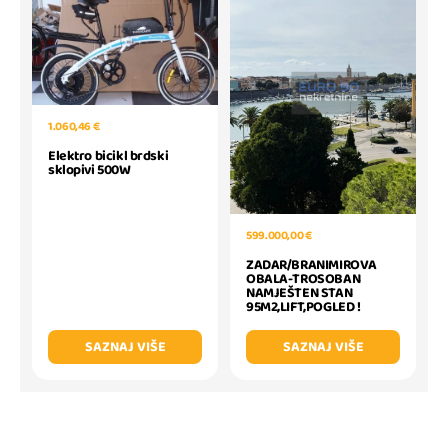
1.060,46 €
Elektro bicikl brdski
sklopivi 500W
599.000,00 €
ZADAR/BRANIMIROVA
OBALA-TROSOBAN
NAMJEŠTEN STAN
95M2,LIFT,POGLED !
SAZNAJ VIŠE
SAZNAJ VIŠE