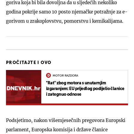
goriva koja bi bila dovoljna da u sljedećih nekoliko
godina pokrije samo 10 posto njemačke potražnje za e-
gorivom u zrakoplovstvu, pomorstvu i kemikalijama.
PROČITAJTE I OVO
MOTOR RAZDORA
''Rat'' zbog motora s unutarnjim
izgaranjem: EU prijedlog podijelio članice
i zategnuo odnose
Podsjetimo, nakon višemjesečnih pregovora Europski
parlament, Europska komisija i države članice