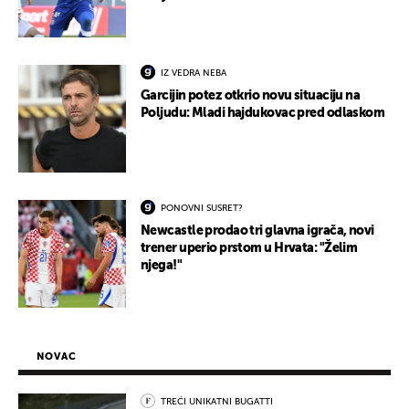
IZ VEDRA NEBA
Garcijin potez otkrio novu situaciju na
Poljudu: Mladi hajdukovac pred odlaskom
PONOVNI SUSRET?
Newcastle prodao tri glavna igrača, novi
trener uperio prstom u Hrvata: "Želim
njega!"
NOVAC
TREĆI UNIKATNI BUGATTI