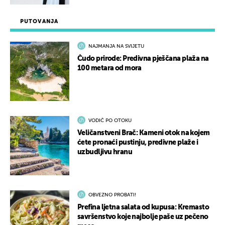
PUTOVANJA
NAJMANJA NA SVIJETU
Čudo prirode: Predivna pješčana plaža na
100 metara od mora
VODIČ PO OTOKU
Veličanstveni Brač: Kameni otok na kojem
ćete pronaći pustinju, predivne plaže i
uzbudljivu hranu
OBVEZNO PROBATI!
Prefina ljetna salata od kupusa: Kremasto
savršenstvo koje najbolje paše uz pečeno