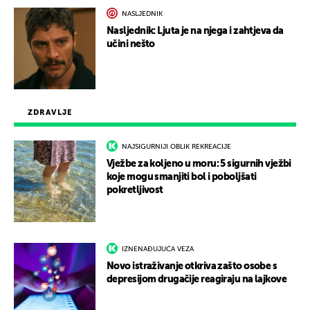
NASLJEDNIK
Nasljednik: Ljuta je na njega i zahtjeva da
učini nešto
ZDRAVLJE
NAJSIGURNIJI OBLIK REKREACIJE
Vježbe za koljeno u moru: 5 sigurnih vježbi
koje mogu smanjiti bol i poboljšati
pokretljivost
IZNENAĐUJUĆA VEZA
Novo istraživanje otkriva zašto osobe s
depresijom drugačije reagiraju na lajkove