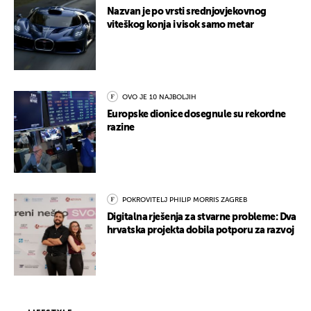
Nazvan je po vrsti srednjovjekovnog
viteškog konja i visok samo metar
OVO JE 10 NAJBOLJIH
Europske dionice dosegnule su rekordne
razine
POKROVITELJ PHILIP MORRIS ZAGREB
Digitalna rješenja za stvarne probleme: Dva
hrvatska projekta dobila potporu za razvoj