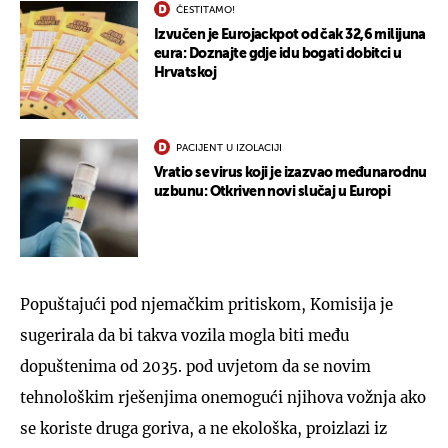
ČESTITAMO!
Izvučen je Eurojackpot od čak 32,6 milijuna
eura: Doznajte gdje idu bogati dobitci u
Hrvatskoj
PACIJENT U IZOLACIJI
Vratio se virus koji je izazvao međunarodnu
uzbunu: Otkriven novi slučaj u Europi
Popuštajući pod njemačkim pritiskom, Komisija je
sugerirala da bi takva vozila mogla biti među
dopuštenima od 2035. pod uvjetom da se novim
tehnološkim rješenjima onemogući njihova vožnja ako
se koriste druga goriva, a ne ekološka, proizlazi iz