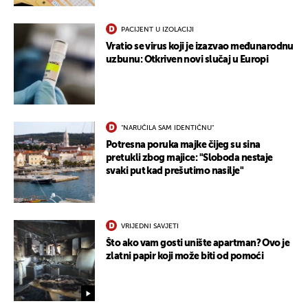
PACIJENT U IZOLACIJI
Vratio se virus koji je izazvao međunarodnu
uzbunu: Otkriven novi slučaj u Europi
"NARUČILA SAM IDENTIČNU"
Potresna poruka majke čijeg su sina
pretukli zbog majice: "Sloboda nestaje
svaki put kad prešutimo nasilje"
VRIJEDNI SAVJETI
Što ako vam gosti unište apartman? Ovo je
zlatni papir koji može biti od pomoći