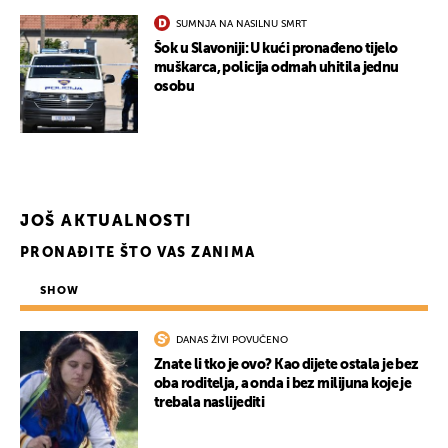
SUMNJA NA NASILNU SMRT
Šok u Slavoniji: U kući pronađeno tijelo
muškarca, policija odmah uhitila jednu
osobu
JOŠ AKTUALNOSTI
PRONAĐITE ŠTO VAS ZANIMA
SHOW
DANAS ŽIVI POVUČENO
Znate li tko je ovo? Kao dijete ostala je bez
oba roditelja, a onda i bez milijuna koje je
trebala naslijediti