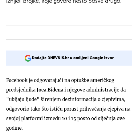
iznijeli brojke, koje govore nešto posve drugo.
Dodajte DNEVNIK.hr u omiljeni Google izvor
Facebook je odgovarajući na optužbe američkog
predsjednika
Joea Bidena
i njegove administracije da
"ubijaju ljude" širenjem dezinformacija o cjepivima,
odgovorio tako što ističu porast prihvaćanja cjepiva na
svojoj platformi između 10 i 15 posto od siječnja ove
godine.