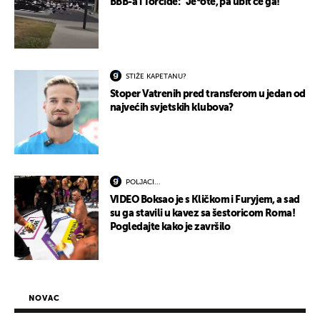
BBB-a i Torcide: "Je*ote, pa ubit će ga!"
STIŽE KAPETANU?
Stoper Vatrenih pred transferom u jedan od
najvećih svjetskih klubova?
POLJACI...
VIDEO Boksao je s Kličkom i Furyjem, a sad
su ga stavili u kavez sa šestoricom Roma!
Pogledajte kako je završilo
NOVAC