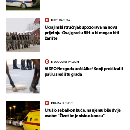
BURE BARUTA
Ukrajinski stručnjak upozorava na novu
prijetnju: Ovaj grad u BiH-u bi mogao biti
žarište
NEUGODNI PRIZORI
VIDEO Nezgoda uoči Alke! Konji proklizali i
pali u središtu grada
DRAMA U RIJECI
Urušio se balkon kuće, na njemu bile dvije
osobe: "Život im je visio o koncu"