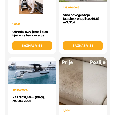
133.974,00 €
Stan novogradnja
Krapinske toplice, 49,62
m2, S1.4
1,00 €
Obrada, UZV jetre i plan
liječenja bez čekanja
SAZNAJ VIŠE
SAZNAJ VIŠE
49.800,00 €
KARNIC 8,40 m (R8-S),
MODEL 2026
1,00 €