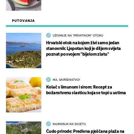
PUTOVANJA
UŽIVANJE NA "PRIVATNOM" OTOKU
Hrvatski otok na kojem živi samo jedan
stanovnik: Ljepotan koji je diljem svijeta
poznat po svojem "bijelom zlatu"
MA, SAVRŠENSTVO!
Kolač s limunom i sirom: Recept za
božanstvenu slasticu koja se topi u ustima
NAJMANJA NA SVIJETU
Čudo prirode: Predivna pješčana plaža na