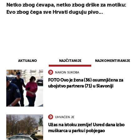
Netko zbog ćevapa, netko zbog drške za motiku:
Evo zbog čega sve Hrvati duguju pivo...
UKLJUČITE NOTIFIKACIJE
AKTUALNO
NAJČITANIJE
NAJKOMENTIRANIJE
NAKON SUKOBA
FOTO Ovo je žena (36) osumnjičena za
ubojstvo partnera (71) u Slavoniji
UHVAĆEN JE
Užas na istoku zemlje! Usred dana izbo
muškarca u parku i pobjegao