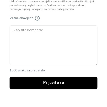
Uključite se u raspravu – podijelite svoje mišljenje, postavite pitanja ili
ponudite svoj pogled na temu. Vaš komentar može potaknuti
zanimljiv dijalog i obogatiti zajednicu našeg portala.
Važna obavijest
!
1500 znakova preostalo
Prijavite se