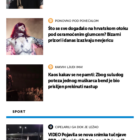
PONOVNO POD POVEĆALOM
Što se sve događalo na hrvatskom otoku
pod osramoćenim glumcem? Bizarni
prizori i danas izazivaju nevjericu
KAKVIH LJUDI IMA!
Kaos kakav se ne pamti: Zbog suludog
poteza jednog muškarca bend je bio
prisiljen prekinuti nastup
SPORT
CIPELARILI GA DOK JE LEŽAO
VIDEO Pojavila se nova snimka tučnjave