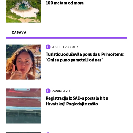
100 metara od mora
ZABAVA
JESTE LI PROBALI?
Turisticu oduševila ponuda u Primoštenu:
"Oni su puno pametniji od nas"
ZANIMLJIVO
Registracija iz SAD-a postala hit u
Hrvatskoj! Pogledajte zašto