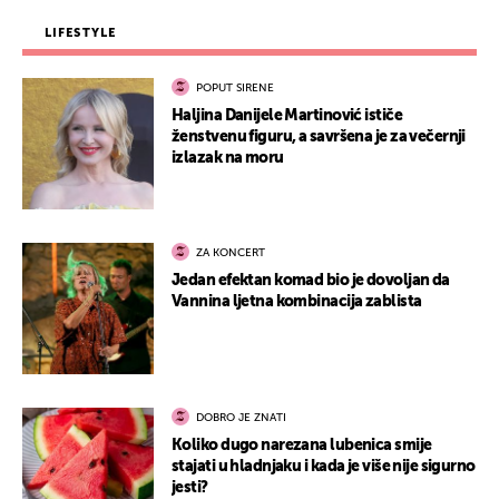
LIFESTYLE
POPUT SIRENE
Haljina Danijele Martinović ističe
ženstvenu figuru, a savršena je za večernji
izlazak na moru
ZA KONCERT
Jedan efektan komad bio je dovoljan da
Vannina ljetna kombinacija zablista
DOBRO JE ZNATI
Koliko dugo narezana lubenica smije
stajati u hladnjaku i kada je više nije sigurno
jesti?