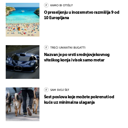
KAMO BI OTIŠLI?
O preseljenju u inozemstvo razmišlja 9 od
10 Europljana
TREĆI UNIKATNI BUGATTI
Nazvan je po vrsti srednjovjekovnog
viteškog konja i visok samo metar
SAM SVOJ ŠEF
Šest poslova koje možete pokrenuti od
kuće uz minimalna ulaganja