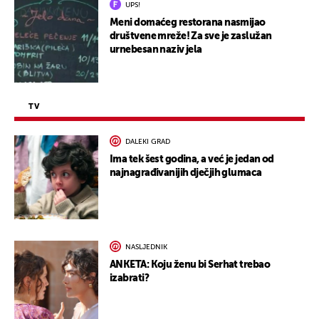
UPS!
Meni domaćeg restorana nasmijao
društvene mreže! Za sve je zaslužan
urnebesan naziv jela
TV
DALEKI GRAD
Ima tek šest godina, a već je jedan od
najnagrađivanijih dječjih glumaca
NASLJEDNIK
ANKETA: Koju ženu bi Serhat trebao
izabrati?