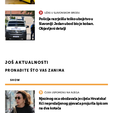
UŽAS U SLAVONSKOM BRODU
Policija razrješila teško ubojstvo u
Slavoniji: Jedan ubod bio je koban.
Objavljeni detalji
JOŠ AKTUALNOSTI
PRONAĐITE ŠTO VAS ZANIMA
SHOW
ČUVA USPOMENU NA NJEGA
Njezinog oca obožavala je cijela Hrvatska!
Kći neprežaljenog pjevača projurila špicom
na dva kotača