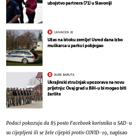
ubojstvo partnera (71) u Slavoniji
UHVAĆEN JE
Užas na istoku zemlje! Usred dana izbo
muškarca u parku i pobjegao
BURE BARUTA
Ukrajinski stručnjak upozorava na novu
prijetnju: Ovaj grad u BiH-u bi mogao biti
žarište
Podaci pokazuju da 85 posto Facebook korisnika u SAD-u
su cijepljeni ili se žele cijepiti protiv COVID-19
, napisao