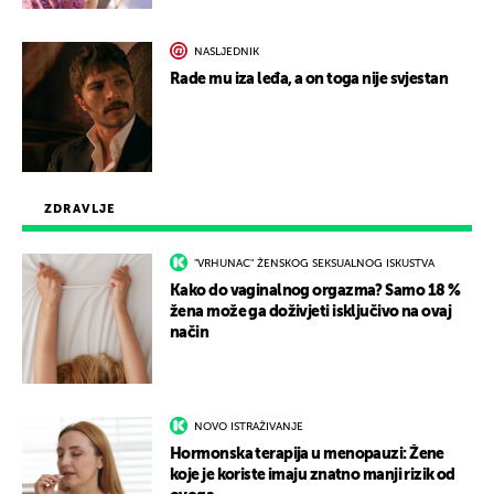
NASLJEDNIK
Rade mu iza leđa, a on toga nije svjestan
ZDRAVLJE
"VRHUNAC" ŽENSKOG SEKSUALNOG ISKUSTVA
Kako do vaginalnog orgazma? Samo 18 %
žena može ga doživjeti isključivo na ovaj
način
NOVO ISTRAŽIVANJE
Hormonska terapija u menopauzi: Žene
koje je koriste imaju znatno manji rizik od