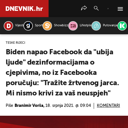
Vijesti
Sport
Showbizz
Lifestyle
Putovanja
PRETRAŽITE VIJESTI
TEŠKE RIJEČI
Biden napao Facebook da "ubija
ljude" dezinformacijama o
cjepivima, no iz Facebooka
poručuju: "Tražite žrtvenog jarca.
Mi nismo krivi za vaš neuspjeh"
Piše
Branimir Vorša,
18. srpnja 2021. @ 09:04
KOMENTARI