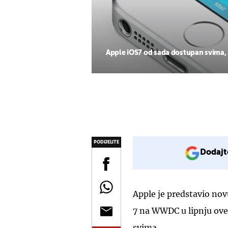
Apple iOS7 od sada dostupan svima, p
PODIJELITE
Dodajt
Apple je predstavio no
7 na WWDC u lipnju ove
svima.