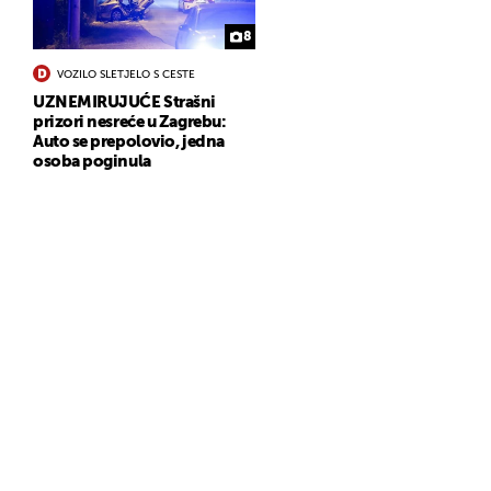
8
VOZILO SLETJELO S CESTE
UZNEMIRUJUĆE Strašni
prizori nesreće u Zagrebu:
Auto se prepolovio, jedna
osoba poginula