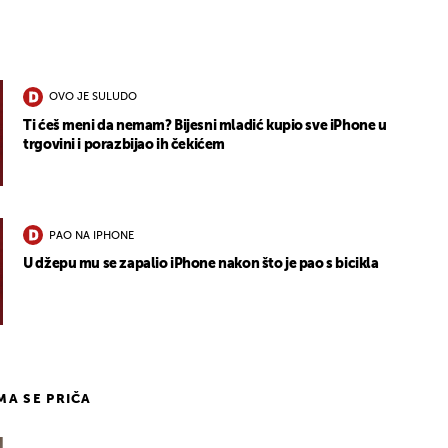
OVO JE SULUDO
Ti ćeš meni da nemam? Bijesni mladić kupio sve iPhone u
trgovini i porazbijao ih čekićem
PAO NA IPHONE
U džepu mu se zapalio iPhone nakon što je pao s bicikla
IMA SE PRIČA