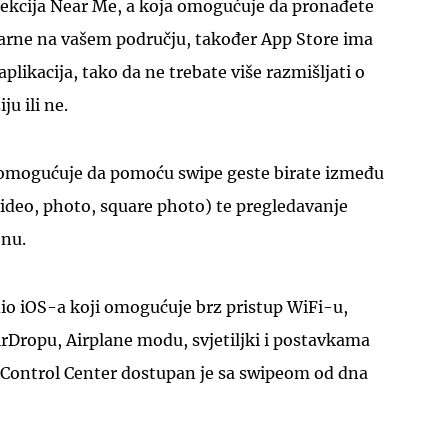
sekcija Near Me, a koja omogućuje da pronađete
larne na vašem području, također App Store ima
likacija, tako da ne trebate više razmišljati o
ju ili ne.
 omogućuje da pomoću swipe geste birate između
(video, photo, square photo) te pregledavanje
enu.
io iOS-a koji omogućuje brz pristup WiFi-u,
AirDropu, Airplane modu, svjetiljki i postavkama
. Control Center dostupan je sa swipeom od dna