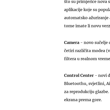
što su primjerice nova 
aplikacije koje su popu
automatsko ažuriranje ap
tome imate li novu verzi
Camera
- novo sučelje
četiri različita modea 
filtera u realnom vrem
Control Center
- novi d
Bluetoothu, svjetlini, 
za reprodukciju glazbe
ekrana prema gore.