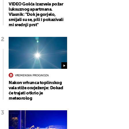
VIDEO Gošća izazvala požar
luksuznog apartmana.
Vlasnik: "Dok je gorjelo,
smijali su se, pili i pokazivali
mi srednji prst"
VREMENSKA PROGNOZA
Nakon vrhunca toplinskog
vala stiže osvježenje: Dokad
će trajati otkrio je
meteorolog