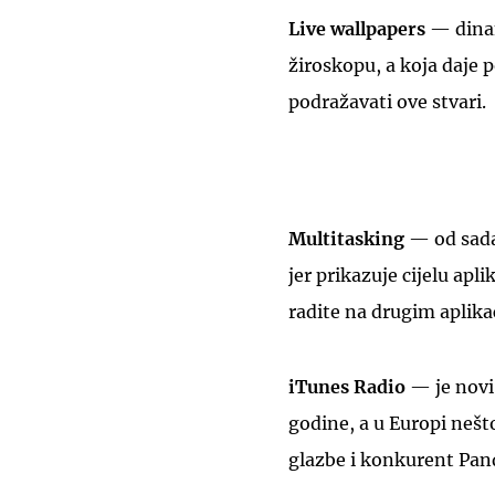
Live wallpapers
— dinam
žiroskopu, a koja daje
podražavati ove stvari.
Multitasking
— od sada 
jer prikazuje cijelu apli
radite na drugim aplika
iTunes Radio
— je novi 
godine, a u Europi nešto
glazbe i konkurent Pand