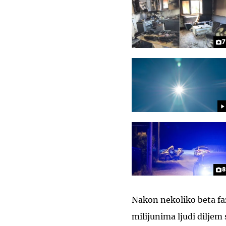
7
8
Nakon nekoliko beta faz
milijunima ljudi diljem