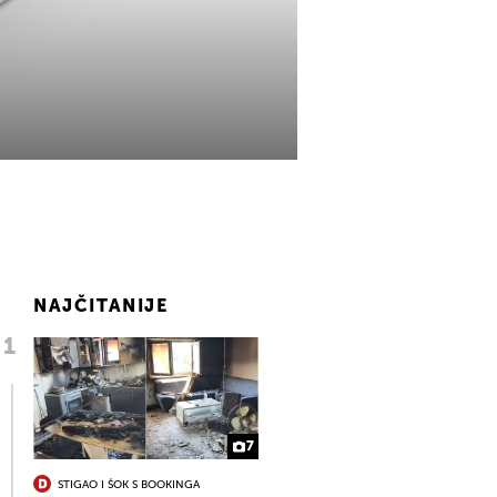
NAJČITANIJE
7
STIGAO I ŠOK S BOOKINGA