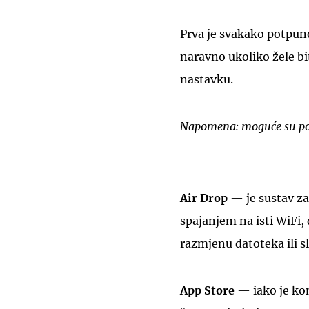
Prva je svakako potpuno 
naravno ukoliko žele bit
nastavku.
Napomena: moguće su po
Air Drop
— je sustav za
spajanjem na isti WiFi, 
razmjenu datoteka ili sl
App Store
— iako je kon