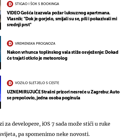
STIGAO I ŠOK S BOOKINGA
VIDEO Gošća izazvala požar luksuznog apartmana.
Vlasnik: "Dok je gorjelo, smijali su se, pili i pokazivali mi
srednji prst"
VREMENSKA PROGNOZA
Nakon vrhunca toplinskog vala stiže osvježenje: Dokad
će trajati otkrio je meteorolog
VOZILO SLETJELO S CESTE
UZNEMIRUJUĆE Strašni prizori nesreće u Zagrebu: Auto
se prepolovio, jedna osoba poginula
i za developere, iOS 7 sada može stići u ruke
 svijeta, pa spomenimo neke novosti.