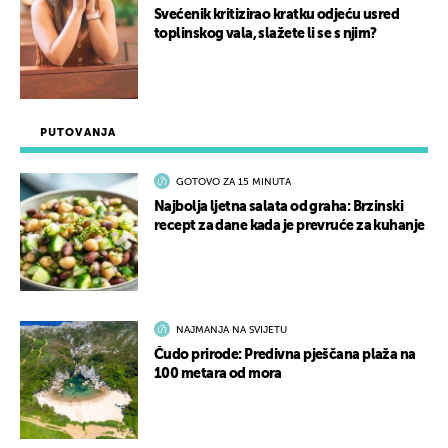
Svećenik kritizirao kratku odjeću usred
toplinskog vala, slažete li se s njim?
PUTOVANJA
GOTOVO ZA 15 MINUTA
Najbolja ljetna salata od graha: Brzinski
recept za dane kada je prevruće za kuhanje
NAJMANJA NA SVIJETU
Čudo prirode: Predivna pješčana plaža na
100 metara od mora