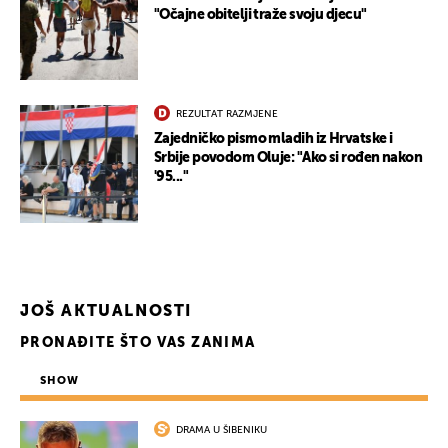
"Očajne obitelji traže svoju djecu"
REZULTAT RAZMJENE
Zajedničko pismo mladih iz Hrvatske i
Srbije povodom Oluje: "Ako si rođen nakon
'95..."
JOŠ AKTUALNOSTI
PRONAĐITE ŠTO VAS ZANIMA
UKLJUČITE NOTIFIKACIJE
SHOW
DRAMA U ŠIBENIKU