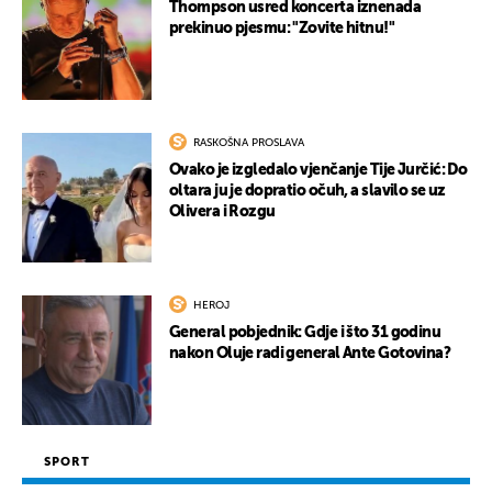
Thompson usred koncerta iznenada
prekinuo pjesmu: "Zovite hitnu!"
RASKOŠNA PROSLAVA
Ovako je izgledalo vjenčanje Tije Jurčić: Do
oltara ju je dopratio očuh, a slavilo se uz
Olivera i Rozgu
HEROJ
General pobjednik: Gdje i što 31 godinu
nakon Oluje radi general Ante Gotovina?
SPORT