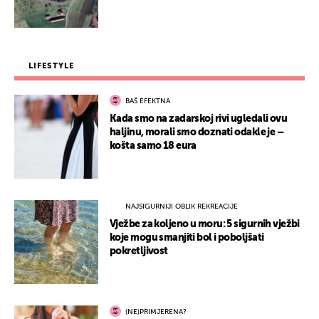
LIFESTYLE
BAŠ EFEKTNA
Kada smo na zadarskoj rivi ugledali ovu
haljinu, morali smo doznati odakle je –
košta samo 18 eura
NAJSIGURNIJI OBLIK REKREACIJE
Vježbe za koljeno u moru: 5 sigurnih vježbi
koje mogu smanjiti bol i poboljšati
pokretljivost
(NE)PRIMJERENA?