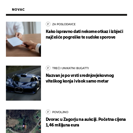
NOVAC
ZA POSLODAVCE
Kako ispravno dati nekome otkaz i izbjeći
najčešće pogreške te sudske sporove
TREĆI UNIKATNI BUGATTI
Nazvan je po vrsti srednjovjekovnog
viteškog konja i visok samo metar
POVOLJNO
Dvorac u Zagorju na aukciji. Početna cijena
1,46 milijuna eura