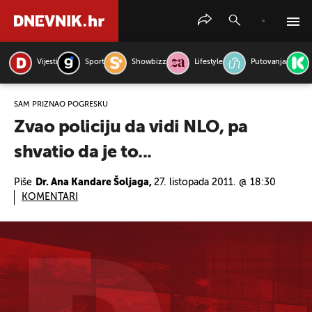
Vijesti
Sport
Showbizz
Lifestyle
Putovanja
PRETRAŽITE VIJESTI
SAM PRIZNAO POGREŠKU
Zvao policiju da vidi NLO, pa
shvatio da je to...
Piše
Dr. Ana Kandare Šoljaga,
27. listopada 2011. @ 18:30
KOMENTARI