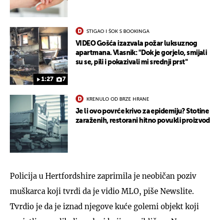
STIGAO I ŠOK S BOOKINGA
VIDEO Gošća izazvala požar luksuznog
apartmana. Vlasnik: "Dok je gorjelo, smijali
su se, pili i pokazivali mi srednji prst"
1:27
7
KRENULO OD BRZE HRANE
Je li ovo povrće krivo za epidemiju? Stotine
zaraženih, restorani hitno povukli proizvod
Policija u Hertfordshire zaprimila je neobičan poziv
muškarca koji tvrdi da je vidio MLO, piše Newslite.
Tvrdio je da je iznad njegove kuće golemi objekt koji