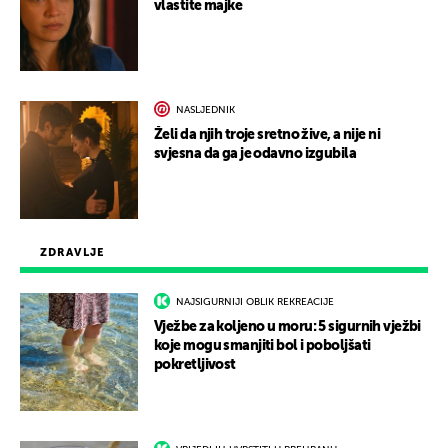
vlastite majke
NASLJEDNIK
Želi da njih troje sretno žive, a nije ni
svjesna da ga je odavno izgubila
ZDRAVLJE
NAJSIGURNIJI OBLIK REKREACIJE
Vježbe za koljeno u moru: 5 sigurnih vježbi
koje mogu smanjiti bol i poboljšati
pokretljivost