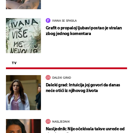
IVANA SE SPASILA
Grafit o propaloj ljubavi postao je viralan
zbog jednog komentara
TV
DALEKI GRAD
Daleki grad: Intuicija joj govori da danas
neće otići iz njihovog života
NASLJEDNIK
Nasljednik: Nije očekivala takve uvrede od