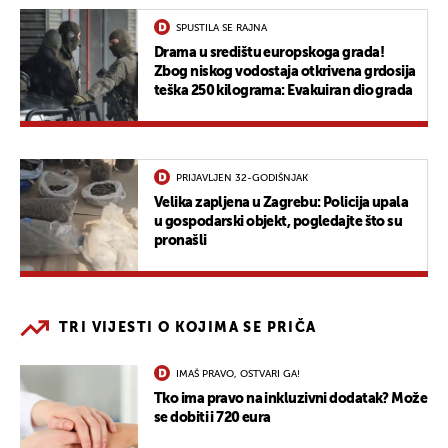
SPUSTILA SE RAJNA
Drama u središtu europskoga grada!
Zbog niskog vodostaja otkrivena grdosija
teška 250 kilograma: Evakuiran dio grada
PRIJAVLJEN 32-GODIŠNJAK
Velika zapljena u Zagrebu: Policija upala
u gospodarski objekt, pogledajte što su
pronašli
TRI VIJESTI O KOJIMA SE PRIČA
IMAŠ PRAVO, OSTVARI GA!
Tko ima pravo na inkluzivni dodatak? Može
se dobiti i 720 eura