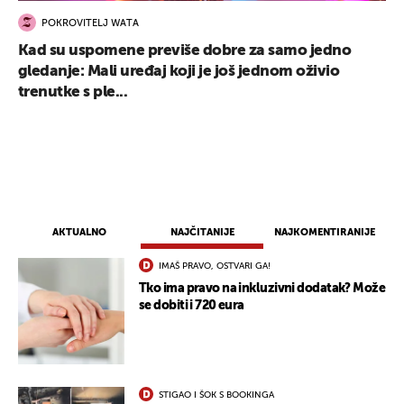
POKROVITELJ WATA
Kad su uspomene previše dobre za samo jedno
gledanje: Mali uređaj koji je još jednom oživio
trenutke s ple...
AKTUALNO
NAJČITANIJE
NAJKOMENTIRANIJE
IMAŠ PRAVO, OSTVARI GA!
Tko ima pravo na inkluzivni dodatak? Može
se dobiti i 720 eura
STIGAO I ŠOK S BOOKINGA