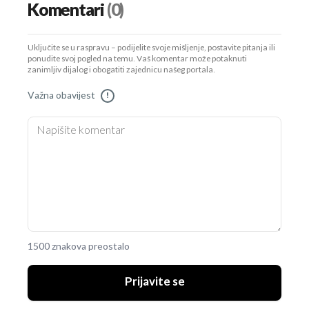
Komentari
(0)
Uključite se u raspravu – podijelite svoje mišljenje, postavite pitanja ili
ponudite svoj pogled na temu. Vaš komentar može potaknuti
zanimljiv dijalog i obogatiti zajednicu našeg portala.
Važna obavijest
!
1500 znakova preostalo
Prijavite se