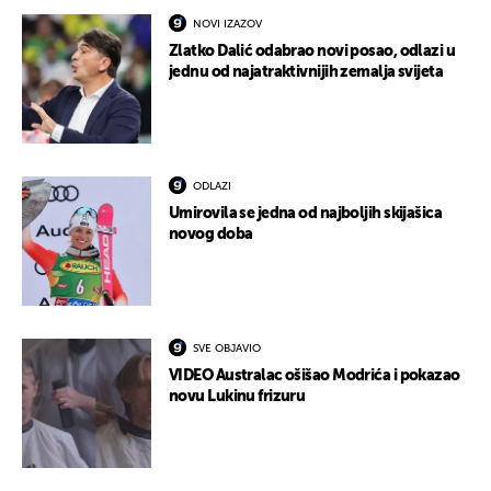
NOVI IZAZOV
Zlatko Dalić odabrao novi posao, odlazi u
jednu od najatraktivnijih zemalja svijeta
ODLAZI
Umirovila se jedna od najboljih skijašica
novog doba
SVE OBJAVIO
VIDEO Australac ošišao Modrića i pokazao
novu Lukinu frizuru