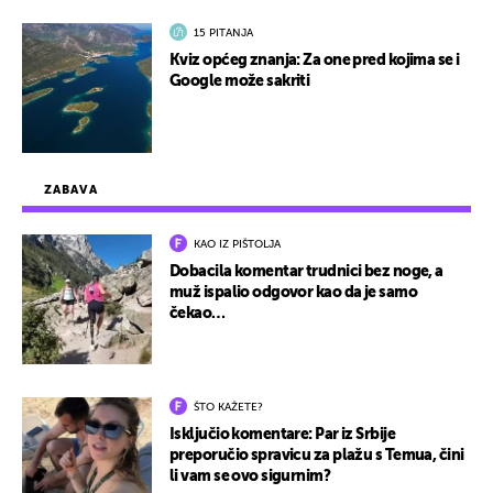
15 PITANJA
Kviz općeg znanja: Za one pred kojima se i
Google može sakriti
ZABAVA
KAO IZ PIŠTOLJA
Dobacila komentar trudnici bez noge, a
muž ispalio odgovor kao da je samo
čekao…
ŠTO KAŽETE?
Isključio komentare: Par iz Srbije
preporučio spravicu za plažu s Temua, čini
li vam se ovo sigurnim?