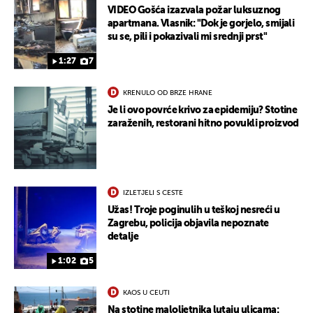
VIDEO Gošća izazvala požar luksuznog
apartmana. Vlasnik: "Dok je gorjelo, smijali
su se, pili i pokazivali mi srednji prst"
1:27
7
KRENULO OD BRZE HRANE
Je li ovo povrće krivo za epidemiju? Stotine
zaraženih, restorani hitno povukli proizvod
IZLETJELI S CESTE
Užas! Troje poginulih u teškoj nesreći u
Zagrebu, policija objavila nepoznate
detalje
1:02
5
KAOS U CEUTI
Na stotine maloljetnika lutaju ulicama: