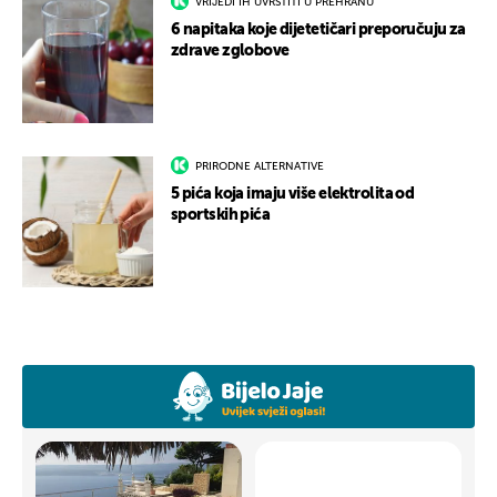
VRIJEDI IH UVRSTITI U PREHRANU
6 napitaka koje dijetetičari preporučuju za
zdrave zglobove
PRIRODNE ALTERNATIVE
5 pića koja imaju više elektrolita od
sportskih pića