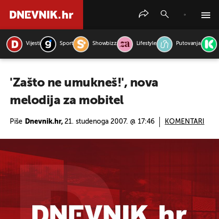
Vijesti
Sport
Showbizz
Lifestyle
Putovanja
PRETRAŽITE VIJESTI
'Zašto ne umukneš!', nova
melodija za mobitel
Piše
Dnevnik.hr,
21. studenoga 2007. @ 17:46
KOMENTARI