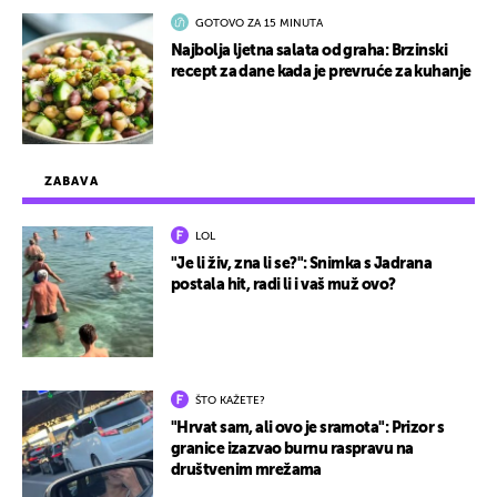
GOTOVO ZA 15 MINUTA
Najbolja ljetna salata od graha: Brzinski
recept za dane kada je prevruće za kuhanje
ZABAVA
LOL
"Je li živ, zna li se?": Snimka s Jadrana
postala hit, radi li i vaš muž ovo?
ŠTO KAŽETE?
"Hrvat sam, ali ovo je sramota": Prizor s
granice izazvao burnu raspravu na
društvenim mrežama