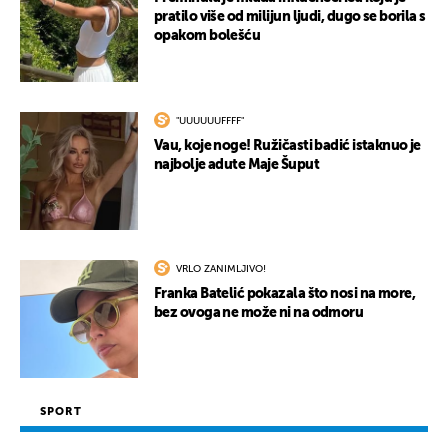
pratilo više od milijun ljudi, dugo se borila s
opakom bolešću
"UUUUUUFFFF"
Vau, koje noge! Ružičasti badić istaknuo je
najbolje adute Maje Šuput
UKLJUČITE NOTIFIKACIJE
VRLO ZANIMLJIVO!
Franka Batelić pokazala što nosi na more,
bez ovoga ne može ni na odmoru
SPORT