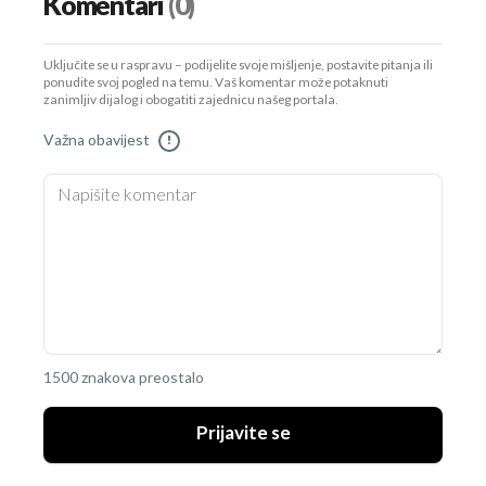
Komentari
(0)
Uključite se u raspravu – podijelite svoje mišljenje, postavite pitanja ili
ponudite svoj pogled na temu. Vaš komentar može potaknuti
zanimljiv dijalog i obogatiti zajednicu našeg portala.
Važna obavijest
!
1500 znakova preostalo
Prijavite se