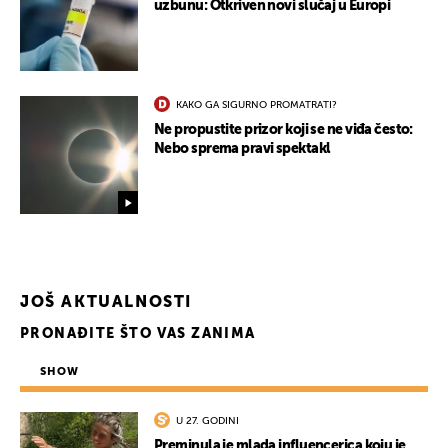
uzbunu: Otkriven novi slučaj u Europi
KAKO GA SIGURNO PROMATRATI?
Ne propustite prizor koji se ne viđa često:
Nebo sprema pravi spektakl
JOŠ AKTUALNOSTI
PRONAĐITE ŠTO VAS ZANIMA
SHOW
U 27. GODINI
Preminula je mlada influencerica koju je