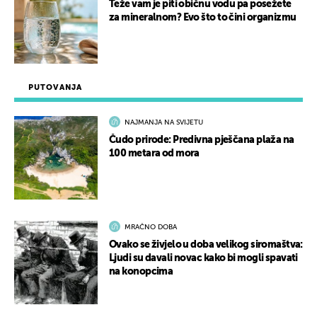
Teže vam je piti običnu vodu pa posežete
za mineralnom? Evo što to čini organizmu
PUTOVANJA
NAJMANJA NA SVIJETU
Čudo prirode: Predivna pješčana plaža na
100 metara od mora
MRAČNO DOBA
Ovako se živjelo u doba velikog siromaštva:
Ljudi su davali novac kako bi mogli spavati
na konopcima