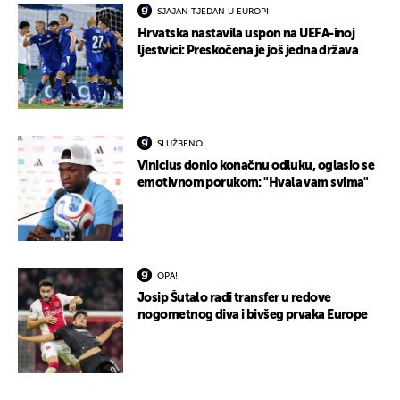
SJAJAN TJEDAN U EUROPI
Hrvatska nastavila uspon na UEFA-inoj
ljestvici: Preskočena je još jedna država
SLUŽBENO
Vinicius donio konačnu odluku, oglasio se
emotivnom porukom: "Hvala vam svima"
OPA!
Josip Šutalo radi transfer u redove
nogometnog diva i bivšeg prvaka Europe