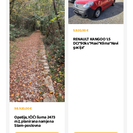
5.920,00 €
RENAULT KANGOO 1.5
DCI*90ks*Maxi*Klima*Navi
gacija*
98.920,00 €
Opatija, IĆIĆI šuma 2473
m2, planirana namjena
Stam-poslovna