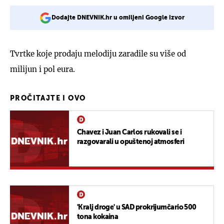
Dodajte DNEVNIK.hr u omiljeni Google izvor
Tvrtke koje prodaju melodiju zaradile su više od
milijun i pol eura.
PROČITAJTE I OVO
Chavez i Juan Carlos rukovali se i
razgovarali u opuštenoj atmosferi
'Kralj droge' u SAD prokrijumčario 500
tona kokaina