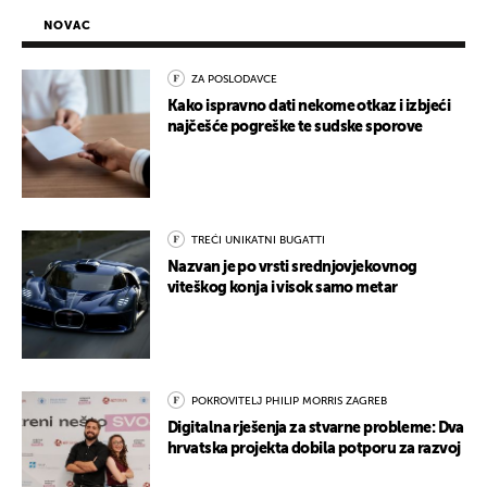
NOVAC
ZA POSLODAVCE
Kako ispravno dati nekome otkaz i izbjeći
najčešće pogreške te sudske sporove
TREĆI UNIKATNI BUGATTI
Nazvan je po vrsti srednjovjekovnog
viteškog konja i visok samo metar
POKROVITELJ PHILIP MORRIS ZAGREB
Digitalna rješenja za stvarne probleme: Dva
hrvatska projekta dobila potporu za razvoj