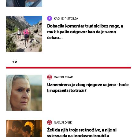
KAO IZ PIŠTOLJA
Dobacila komentar trudnici bez noge, a
muž ispalio odgovor kao da je samo
čekao…
TV
DALEKI GRAD
Uznemirena je zbog njegove ucjene - hoće
li napraviti što traži?
NASLJEDNIK
Želi da njih troje sretno žive, a nije ni
svjesna da ga je odavno izgubila