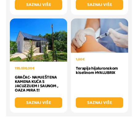
SAZNAJ VIŠE
SAZNAJ VIŠE
1,00 €
Terapija hijaluronskom
195.000,00 €
kiselinom HYALUBRIX
GRAČAC- NAMJEŠTENA
KAMENA KUĆA S
JACUZZIJEM I SAUNOM ,
OAZA MIRA !!!
SAZNAJ VIŠE
SAZNAJ VIŠE