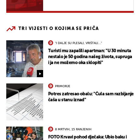
TRI VIJESTI O KOJIMA SE PRIČA
"I DALJE SU PLESALI, VRIŠTALI..."
Turisti mu zapalili apartman: "U 30 minuta
nestalo je 50 godina našeg života, supruga
i ja ne možemo oka sklopiti"
PRIMORJE
Potres zatresao obalu: "Čula sam razbijanje
čaša u stanu iznad"
8 MRTVIH, 15 RANJENIH
FOTO Krvavi pohod dječaka: Ubio baku i