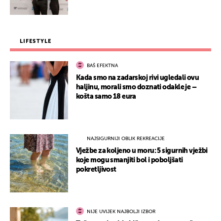
LIFESTYLE
BAŠ EFEKTNA
Kada smo na zadarskoj rivi ugledali ovu
haljinu, morali smo doznati odakle je –
košta samo 18 eura
NAJSIGURNIJI OBLIK REKREACIJE
Vježbe za koljeno u moru: 5 sigurnih vježbi
koje mogu smanjiti bol i poboljšati
pokretljivost
NIJE UVIJEK NAJBOLJI IZBOR