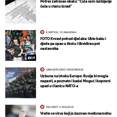
Potres zatresao obalu: "Čula sam razbijanje
čaša u stanu iznad"
8 MRTVIH, 15 RANJENIH
FOTO Krvavi pohod dječaka: Ubio baku i
djeda pa upao u školu i likvidirao pet
nastavnika
14
OBAVJEŠTAJNO UPOZORENJE
Uzbuna na istoku Europe: Rusija bi mogla
napasti, a poznato i kada! Moguć i kopneni
upad u članicu NATO-a
PACIJENT U IZOLACIJI
Vratio se virus koji je izazvao međunarodnu