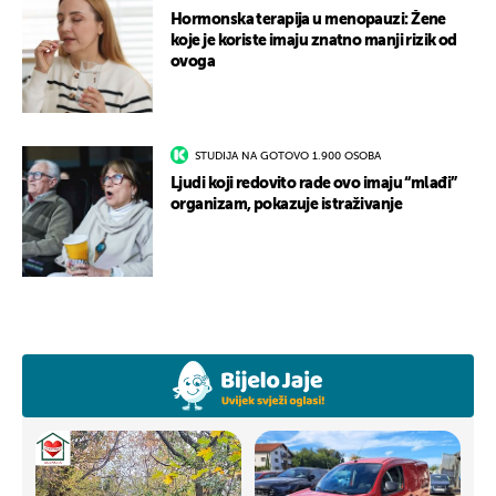
Hormonska terapija u menopauzi: Žene
koje je koriste imaju znatno manji rizik od
ovoga
STUDIJA NA GOTOVO 1.900 OSOBA
Ljudi koji redovito rade ovo imaju “mlađi”
organizam, pokazuje istraživanje