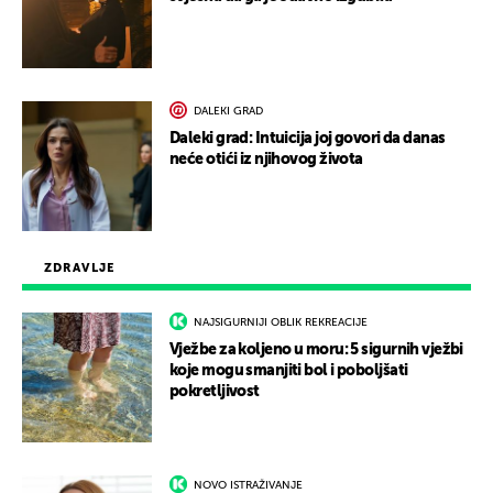
DALEKI GRAD
Daleki grad: Intuicija joj govori da danas
neće otići iz njihovog života
ZDRAVLJE
NAJSIGURNIJI OBLIK REKREACIJE
Vježbe za koljeno u moru: 5 sigurnih vježbi
koje mogu smanjiti bol i poboljšati
pokretljivost
NOVO ISTRAŽIVANJE