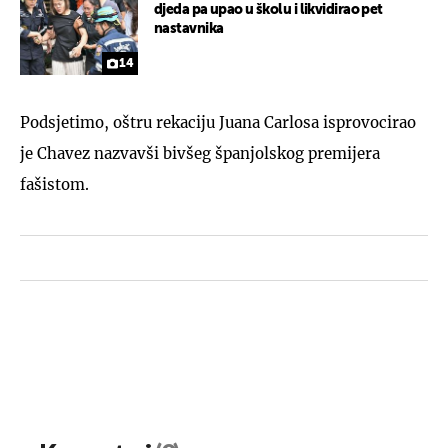
djeda pa upao u školu i likvidirao pet
nastavnika
14
Podsjetimo, oštru rekaciju Juana Carlosa isprovocirao
je Chavez nazvavši bivšeg španjolskog premijera
fašistom.