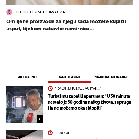
POKROVITELJ SPAR HRVATSKA
Omiljene proizvode za njegu sada možete kupiti i
usput, tijekom nabavke namirnica...
AKTUALNO
NAJČITANIJE
NAJKOMENTIRANIJE
"I DALJE SU PLESALI, VRIŠTALI..."
Turisti mu zapalili apartman: "U 30 minuta
nestalo je 50 godina našeg života, supruga
i ja ne možemo oka sklopiti"
PRIMORJE