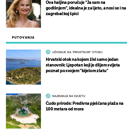
Ova haljina poručuje “Ja sam na
godišnjem”, idealna je za ljeto, a nosi se i na
zagrebačkoj špici
PUTOVANJA
UŽIVANJE NA "PRIVATNOM" OTOKU
Hrvatski otok na kojem živi samo jedan
stanovnik: Ljepotan koji je diljem svijeta
poznat po svojem "bijelom zlatu"
NAJMANJA NA SVIJETU
Čudo prirode: Predivna pješčana plaža na
100 metara od mora