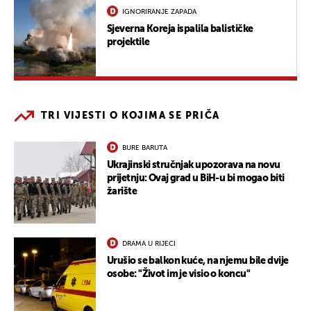
IGNORIRANJE ZAPADA
Sjeverna Koreja ispalila balističke
projektile
TRI VIJESTI O KOJIMA SE PRIČA
BURE BARUTA
Ukrajinski stručnjak upozorava na novu
prijetnju: Ovaj grad u BiH-u bi mogao biti
žarište
DRAMA U RIJECI
Urušio se balkon kuće, na njemu bile dvije
osobe: "Život im je visio o koncu"