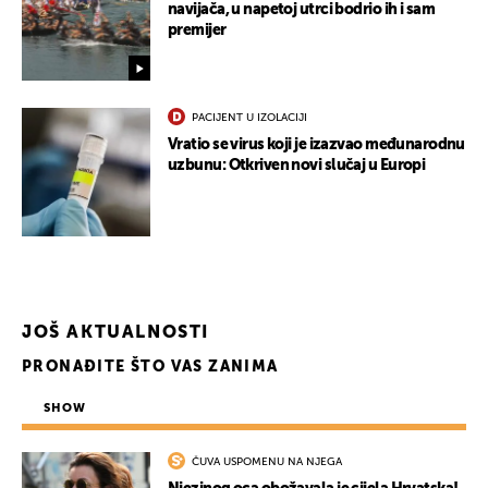
navijača, u napetoj utrci bodrio ih i sam
premijer
PACIJENT U IZOLACIJI
Vratio se virus koji je izazvao međunarodnu
uzbunu: Otkriven novi slučaj u Europi
JOŠ AKTUALNOSTI
PRONAĐITE ŠTO VAS ZANIMA
SHOW
UKLJUČITE NOTIFIKACIJE
ČUVA USPOMENU NA NJEGA