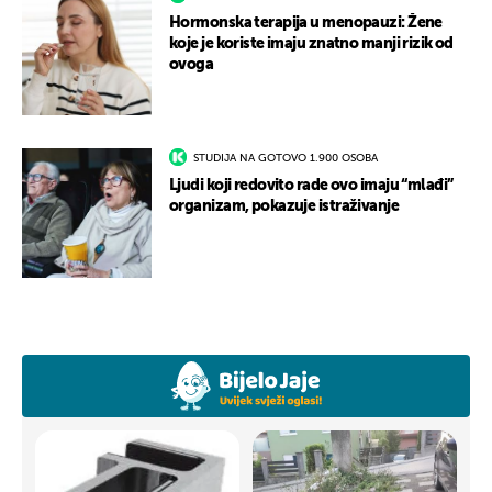
Hormonska terapija u menopauzi: Žene
koje je koriste imaju znatno manji rizik od
ovoga
STUDIJA NA GOTOVO 1.900 OSOBA
Ljudi koji redovito rade ovo imaju “mlađi”
organizam, pokazuje istraživanje