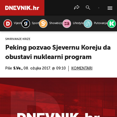
Vijesti
Sport
Showbizz
Lifestyle
Putovanja
PRETRAŽITE VIJESTI
SMIRIVANJE KRIZE
Peking pozvao Sjevernu Koreju da
obustavi nuklearni program
Piše
S.Ve.,
08. ožujka 2017. @ 09:10
KOMENTARI