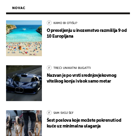
NOVAC
KAMO BI OTIŠLI?
O preseljenju u inozemstvo razmišlja 9 od
10 Europljana
TREĆI UNIKATNI BUGATTI
Nazvan je po vrsti srednjovjekovnog
viteškog konja i visok samo metar
SAM SVOJ ŠEF
Šest poslova koje možete pokrenuti od
kuće uz minimalna ulaganja