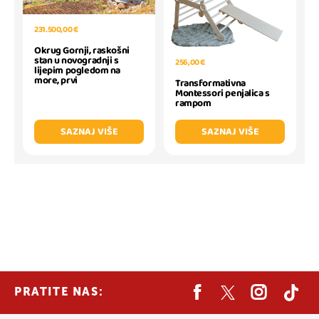
231.500,00 €
Okrug Gornji, raskošni
stan u novogradnji s
256,00 €
lijepim pogledom na
more, prvi
Transformativna
Montessori penjalica s
rampom
SAZNAJ VIŠE
SAZNAJ VIŠE
PRATITE NAS: