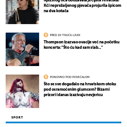
Njezinog oca obožavala je cijela Hrvatska!
Kći neprežaljenog pjevača projurila špicom
na dva kotača
PRED 20 TISUĆA LJUDI
Thompson izazvao ovacije već na početku
koncerta: "Što ću kad sam slab..."
PONOVNO POD POVEĆALOM
Što se sve događalo na hrvatskom otoku
pod osramoćenim glumcem? Bizarni
prizori i danas izazivaju nevjericu
SPORT