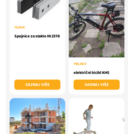
15,00 €
Spojnice za staklo IN 2378
783,06 €
električni bicikl KHS
SAZNAJ VIŠE
SAZNAJ VIŠE