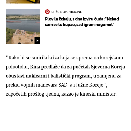
STIŽU NOVE VRUĆINE
Plovila čekaju, s dna izviru čuda: "Nekad
sam se tu kupao, sad igram nogomet"
"Kako bi se smirila kriza koja se sprema na korejskom
poluotoku,
Kina predlaže da za početak Sjeverna Koreja
obustavi nuklearni i balistički program
, u zamjenu za
prekid vojnih manevara SAD-a i Južne Koreje",
započetih prošlog tjedna, kazao je kineski ministar.