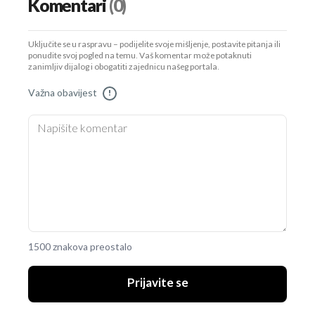
Komentari
(0)
Uključite se u raspravu – podijelite svoje mišljenje, postavite pitanja ili
ponudite svoj pogled na temu. Vaš komentar može potaknuti
zanimljiv dijalog i obogatiti zajednicu našeg portala.
Važna obavijest
!
1500 znakova preostalo
Prijavite se