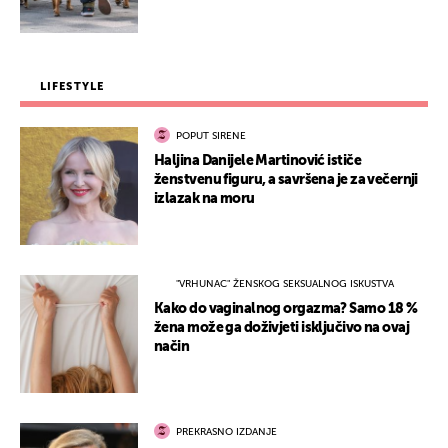
LIFESTYLE
POPUT SIRENE
Haljina Danijele Martinović ističe
ženstvenu figuru, a savršena je za večernji
izlazak na moru
"VRHUNAC" ŽENSKOG SEKSUALNOG ISKUSTVA
Kako do vaginalnog orgazma? Samo 18 %
žena može ga doživjeti isključivo na ovaj
način
PREKRASNO IZDANJE