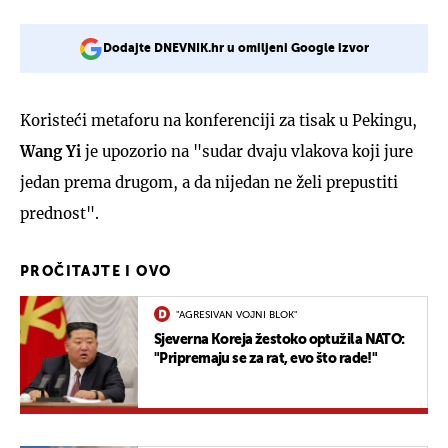
Dodajte DNEVNIK.hr u omiljeni Google izvor
Koristeći metaforu na konferenciji za tisak u Pekingu,
Wang Yi
je upozorio na "sudar dvaju vlakova koji jure
jedan prema drugom, a da nijedan ne želi prepustiti
prednost".
PROČITAJTE I OVO
"AGRESIVAN VOJNI BLOK"
Sjeverna Koreja žestoko optužila NATO:
"Pripremaju se za rat, evo što rade!"