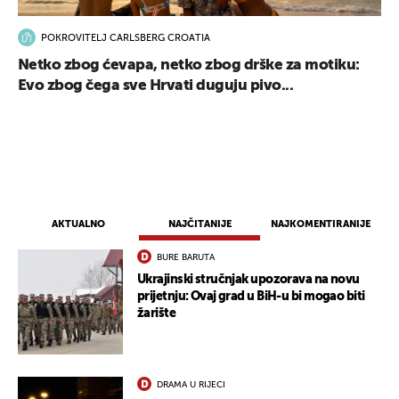
POKROVITELJ CARLSBERG CROATIA
Netko zbog ćevapa, netko zbog drške za motiku:
Evo zbog čega sve Hrvati duguju pivo...
AKTUALNO
NAJČITANIJE
NAJKOMENTIRANIJE
BURE BARUTA
Ukrajinski stručnjak upozorava na novu
prijetnju: Ovaj grad u BiH-u bi mogao biti
žarište
DRAMA U RIJECI