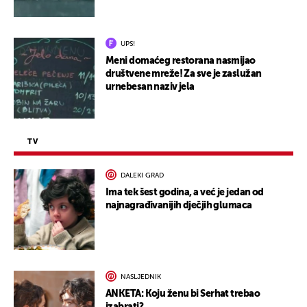
UPS!
Meni domaćeg restorana nasmijao
društvene mreže! Za sve je zaslužan
urnebesan naziv jela
TV
DALEKI GRAD
Ima tek šest godina, a već je jedan od
najnagrađivanijih dječjih glumaca
NASLJEDNIK
ANKETA: Koju ženu bi Serhat trebao