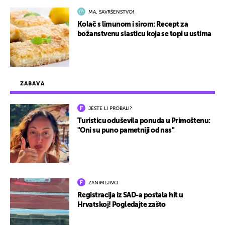
MA, SAVRŠENSTVO!
Kolač s limunom i sirom: Recept za
božanstvenu slasticu koja se topi u ustima
ZABAVA
JESTE LI PROBALI?
Turisticu oduševila ponuda u Primoštenu:
"Oni su puno pametniji od nas"
ZANIMLJIVO
Registracija iz SAD-a postala hit u
Hrvatskoj! Pogledajte zašto