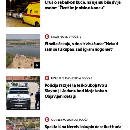
Urušio se balkon kuće, na njemu bile dvije
osobe: "Život im je visio o koncu"
STIŽU NOVE VRUĆINE
Plovila čekaju, s dna izviru čuda: "Nekad
sam se tu kupao, sad igram nogomet"
UŽAS U SLAVONSKOM BRODU
Policija razrješila teško ubojstvo u
Slavoniji: Jedan ubod bio je koban.
Objavljeni detalji
OD METKOVIĆA DO PLOČA
Spektakl na Neretvi okupio desetke tisuća