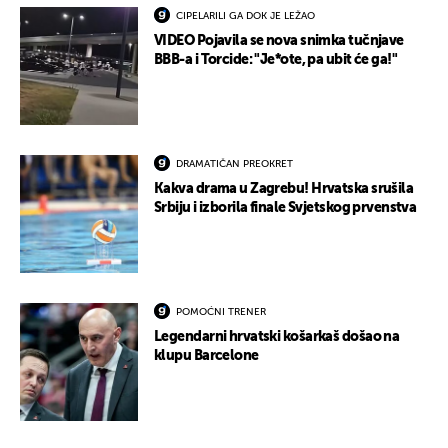
CIPELARILI GA DOK JE LEŽAO
VIDEO Pojavila se nova snimka tučnjave
BBB-a i Torcide: "Je*ote, pa ubit će ga!"
DRAMATIČAN PREOKRET
Kakva drama u Zagrebu! Hrvatska srušila
Srbiju i izborila finale Svjetskog prvenstva
POMOĆNI TRENER
Legendarni hrvatski košarkaš došao na
klupu Barcelone