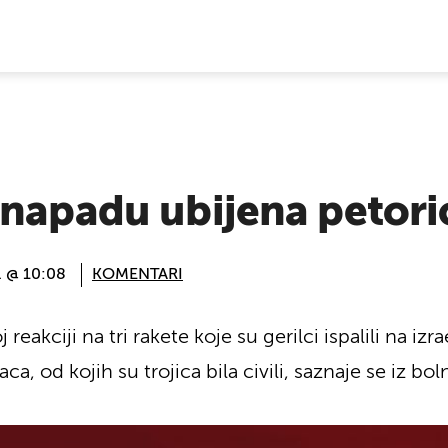
E VIJESTI
 napadu ubijena petor
. @ 10:08
KOMENTARI
reakciji na tri rakete koje su gerilci ispalili na izra
a, od kojih su trojica bila civili, saznaje se iz bol