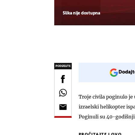
Slika nije dostupna
PODIJELITE
Dodajt
Troje civila poginulo j
izraelski helikopter isp
Poginuli su 40-godišnji 
PROČITAJTE I OVO