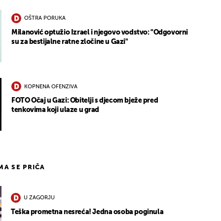
OŠTRA PORUKA
Milanović optužio Izrael i njegovo vodstvo: "Odgovorni
su za bestijalne ratne zločine u Gazi"
KOPNENA OFENZIVA
FOTO Očaj u Gazi: Obitelji s djecom bježe pred
tenkovima koji ulaze u grad
IMA SE PRIČA
U ZAGORJU
Teška prometna nesreća! Jedna osoba poginula