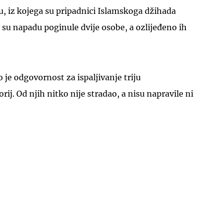
yu, iz kojega su pripadnici Islamskoga džihada
m su napadu poginule dvije osobe, a ozlijeđeno ih
 je odgovornost za ispaljivanje triju
UKLJUČITE NOTIFIKACIJE
orij. Od njih nitko nije stradao, a nisu napravile ni