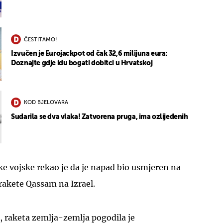
ČESTITAMO!
Izvučen je Eurojackpot od čak 32,6 milijuna eura:
Doznajte gdje idu bogati dobitci u Hrvatskoj
KOD BJELOVARA
Sudarila se dva vlaka! Zatvorena pruga, ima ozlijeđenih
e vojske rekao je da je napad bio usmjeren na
 rakete Qassam na Izrael.
i, raketa zemlja-zemlja pogodila je