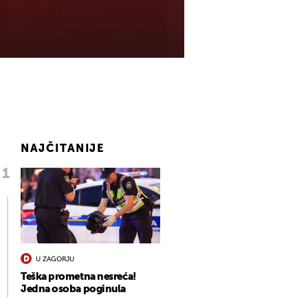
NAJČITANIJE
U ZAGORJU
Teška prometna nesreća!
Jedna osoba poginula