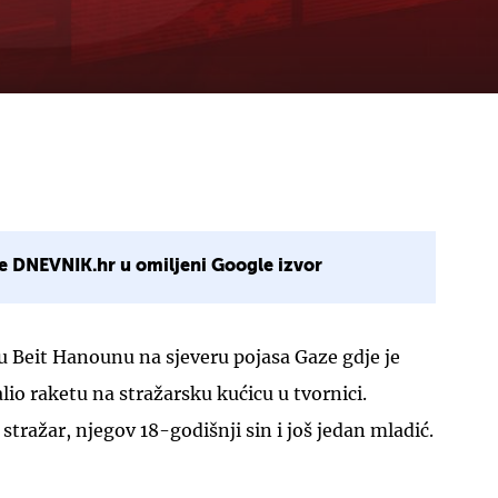
e DNEVNIK.hr u omiljeni Google izvor
e u Beit Hanounu na sjeveru pojasa Gaze gdje je
alio raketu na stražarsku kućicu u tvornici.
stražar, njegov 18-godišnji sin i još jedan mladić.