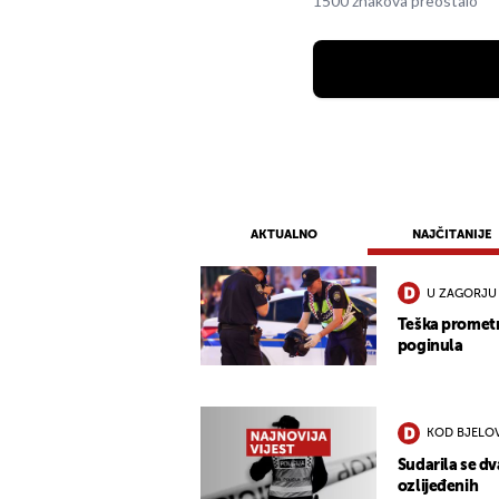
1500 znakova preostalo
AKTUALNO
NAJČITANIJE
U ZAGORJU
Teška promet
poginula
KOD BJELO
Sudarila se d
ozlijeđenih