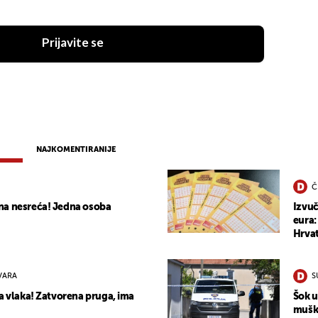
Prijavite se
NAJKOMENTIRANIJE
Č
na nesreća! Jedna osoba
Izvuč
eura:
Hrvat
VARA
S
va vlaka! Zatvorena pruga, ima
Šok u
muška