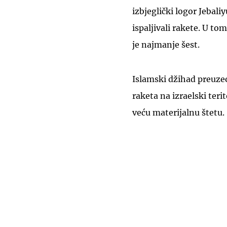
izbjeglički logor Jebali
ispaljivali rakete. U to
je najmanje šest.
Islamski džihad preuzeo
raketa na izraelski terit
veću materijalnu štetu.