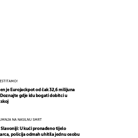
ESTITAMO!
en je Eurojackpot od čak 32,6 milijuna
 Doznajte gdje idu bogati dobitci u
skoj
UMNJA NA NASILNU SMRT
 Slavoniji: U kući pronađeno tijelo
rca, policija odmah uhitila jednu osobu