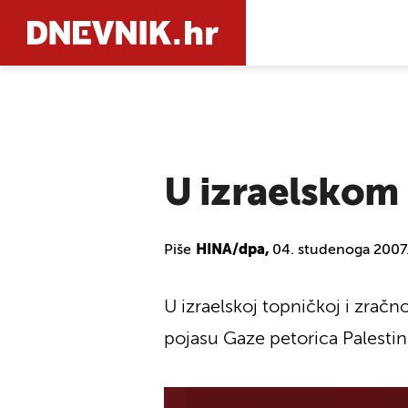
PRETRAŽIT
U izraelskom
Piše
HINA/dpa,
04. studenoga 2007
U izraelskoj topničkoj i zračnoj 
pojasu Gaze petorica Palestinac