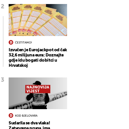
ČESTITAMO!
Izvučen je Eurojackpot od čak
32,6 milijuna eura: Doznajte
gdje idu bogati dobitci u
Hrvatskoj
KOD BJELOVARA
Sudarila se dva vlaka!
Zatvorena pruga, ima