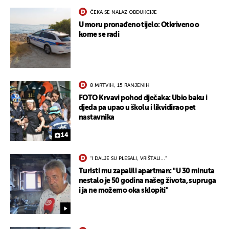
ČEKA SE NALAZ OBDUKCIJE
U moru pronađeno tijelo: Otkriveno o
kome se radi
8 MRTVIH, 15 RANJENIH
FOTO Krvavi pohod dječaka: Ubio baku i
djeda pa upao u školu i likvidirao pet
nastavnika
14
"I DALJE SU PLESALI, VRIŠTALI..."
Turisti mu zapalili apartman: "U 30 minuta
nestalo je 50 godina našeg života, supruga
i ja ne možemo oka sklopiti"