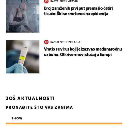
RASTE BROJ MRTVIH
Broj zaraženih prvi put premašio četiri
tisuće: Širi se smrtonosna epidemija
PACIJENT U IZOLACIJI
Vratio se virus koji je izazvao međunarodnu
uzbunu: Otkriven novi slučaj u Europi
UKLJUČITE NOTIFIKACIJE
JOŠ AKTUALNOSTI
PRONAĐITE ŠTO VAS ZANIMA
SHOW