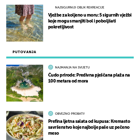
NAJSIGURNIJI OBLIK REKREACIJE
Vježbe za koljeno u moru: 5 sigurnih vježbi
koje mogu smanjiti bol i poboljšati
pokretljivost
PUTOVANJA
NAJMANJA NA SVIJETU
Čudo prirode: Predivna pješčana plaža na
100 metara od mora
OBVEZNO PROBATI!
Prefina ljetna salata od kupusa: Kremasto
savršenstvo koje najbolje paše uz pečeno
meso