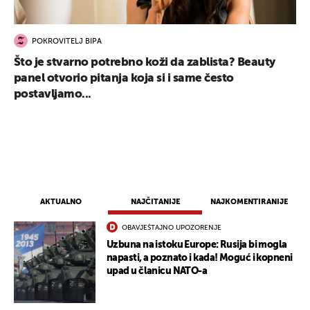
POKROVITELJ BIPA
Što je stvarno potrebno koži da zablista? Beauty
panel otvorio pitanja koja si i same često
postavljamo...
AKTUALNO
NAJČITANIJE
NAJKOMENTIRANIJE
OBAVJEŠTAJNO UPOZORENJE
Uzbuna na istoku Europe: Rusija bi mogla
napasti, a poznato i kada! Moguć i kopneni
upad u članicu NATO-a