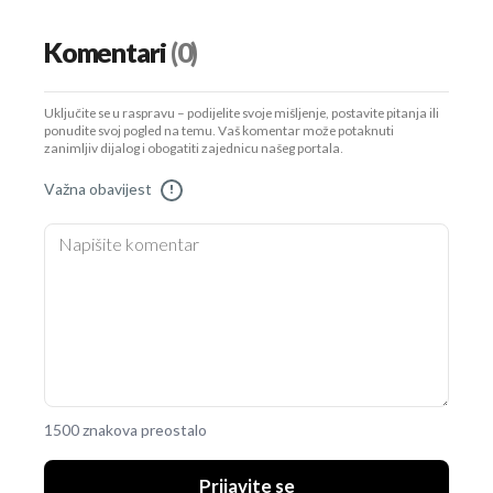
Komentari
(0)
Uključite se u raspravu – podijelite svoje mišljenje, postavite pitanja ili
ponudite svoj pogled na temu. Vaš komentar može potaknuti
zanimljiv dijalog i obogatiti zajednicu našeg portala.
Važna obavijest
!
1500 znakova preostalo
Prijavite se