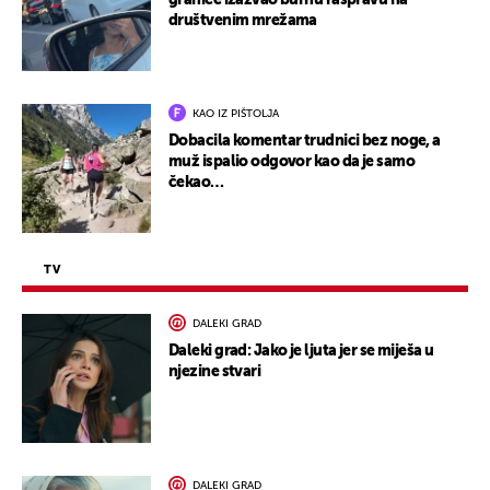
granice izazvao burnu raspravu na
društvenim mrežama
KAO IZ PIŠTOLJA
Dobacila komentar trudnici bez noge, a
muž ispalio odgovor kao da je samo
čekao…
TV
DALEKI GRAD
Daleki grad: Jako je ljuta jer se miješa u
njezine stvari
DALEKI GRAD