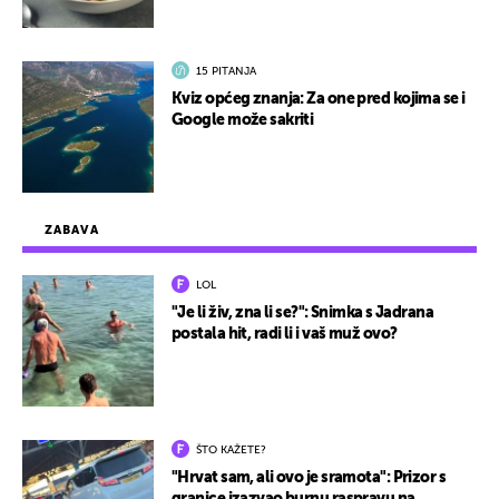
15 PITANJA
Kviz općeg znanja: Za one pred kojima se i
Google može sakriti
ZABAVA
LOL
"Je li živ, zna li se?": Snimka s Jadrana
postala hit, radi li i vaš muž ovo?
ŠTO KAŽETE?
"Hrvat sam, ali ovo je sramota": Prizor s