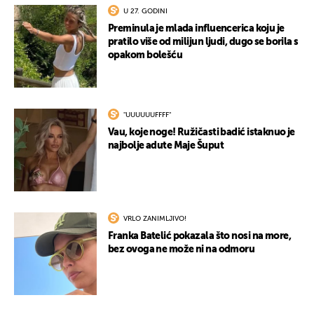
U 27. GODINI
Preminula je mlada influencerica koju je
pratilo više od milijun ljudi, dugo se borila s
opakom bolešću
"UUUUUUFFFF"
Vau, koje noge! Ružičasti badić istaknuo je
najbolje adute Maje Šuput
VRLO ZANIMLJIVO!
Franka Batelić pokazala što nosi na more,
bez ovoga ne može ni na odmoru