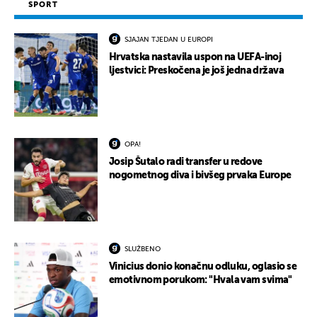
SPORT
SJAJAN TJEDAN U EUROPI
Hrvatska nastavila uspon na UEFA-inoj
ljestvici: Preskočena je još jedna država
OPA!
Josip Šutalo radi transfer u redove
nogometnog diva i bivšeg prvaka Europe
SLUŽBENO
Vinicius donio konačnu odluku, oglasio se
emotivnom porukom: "Hvala vam svima"