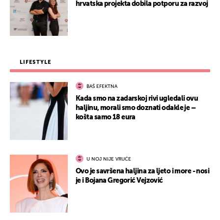
hrvatska projekta dobila potporu za razvoj
LIFESTYLE
BAŠ EFEKTNA
Kada smo na zadarskoj rivi ugledali ovu
haljinu, morali smo doznati odakle je –
košta samo 18 eura
U NOJ NIJE VRUĆE
Ovo je savršena haljina za ljeto i more - nosi
je i Bojana Gregorić Vejzović