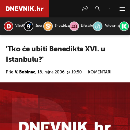
Vijesti
Sport
Showbizz
Lifestyle
Putovanja
PRETRAŽITE VIJESTI
'Tko će ubiti Benedikta XVI. u
Istanbulu?'
Piše
V. Bobinac,
18. rujna 2006. @ 19:50
KOMENTARI