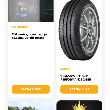
225.000,00 €
Crikvenica, novogradnja,
53.62m2, 2s+db, terasa
92,00 €
185/65 R15 EFFIGRIP
PERFORMANCE 2 88H
SAZNAJ VIŠE
SAZNAJ VIŠE