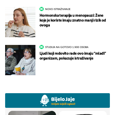
NOVO ISTRAŽIVANJE
Hormonska terapija u menopauzi: Žene
koje je koriste imaju znatno manji rizik od
ovoga
STUDIJA NA GOTOVO 1.900 OSOBA
Ljudi koji redovito rade ovo imaju “mlađi”
organizam, pokazuje istraživanje