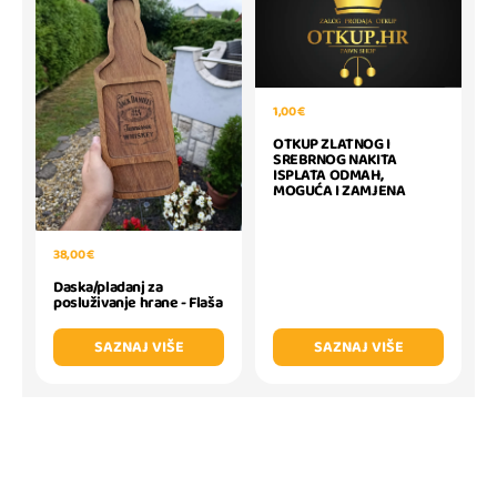
1,00 €
OTKUP ZLATNOG I
SREBRNOG NAKITA
ISPLATA ODMAH,
MOGUĆA I ZAMJENA
38,00 €
Daska/pladanj za
posluživanje hrane - Flaša
SAZNAJ VIŠE
SAZNAJ VIŠE