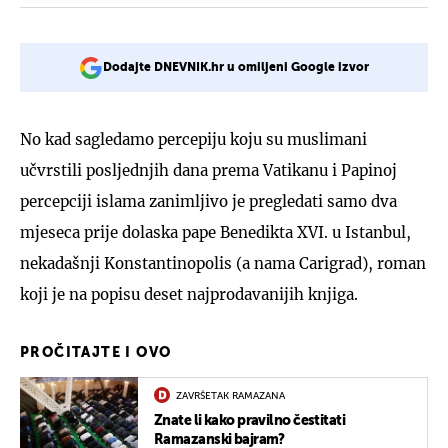
Dodajte DNEVNIK.hr u omiljeni Google izvor
No kad sagledamo percepiju koju su muslimani
učvrstili posljednjih dana prema Vatikanu i Papinoj
percepciji islama zanimljivo je pregledati samo dva
mjeseca prije dolaska pape Benedikta XVI. u Istanbul,
nekadašnji Konstantinopolis (a nama Carigrad), roman
koji je na popisu deset najprodavanijih knjiga.
PROČITAJTE I OVO
ZAVRŠETAK RAMAZANA
Znate li kako pravilno čestitati
Ramazanski bajram?