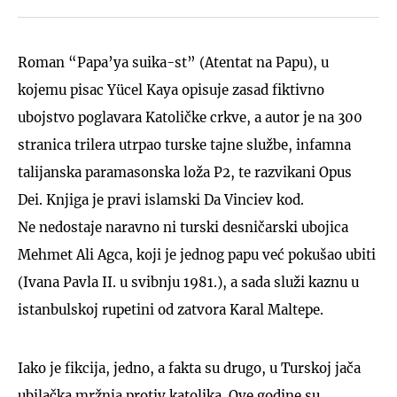
Roman “Papa’ya suika-st” (Atentat na Papu), u
kojemu pisac Yücel Kaya opisuje zasad fiktivno
ubojstvo poglavara Katoličke crkve, a autor je na 300
stranica trilera utrpao turske tajne službe, infamna
talijanska paramasonska loža P2, te razvikani Opus
Dei. Knjiga je pravi islamski Da Vinciev kod.
Ne nedostaje naravno ni turski desničarski ubojica
Mehmet Ali Agca, koji je jednog papu već pokušao ubiti
(Ivana Pavla II. u svibnju 1981.), a sada služi kaznu u
istanbulskoj rupetini od zatvora Karal Maltepe.
Iako je fikcija, jedno, a fakta su drugo, u Turskoj jača
ubilačka mržnja protiv katolika. Ove godine su