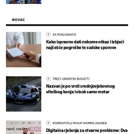
NOVAC
ZA POSLODAVCE
Kako ispravno dati nekome otkaz i izbjeći
najčešće pogreške te sudske sporove
TREĆI UNIKATNI BUGATTI
Nazvan je po vrsti srednjovjekovnog
viteškog konja i visok samo metar
POKROVITELJ PHILIP MORRIS ZAGREB
Digitalna rješenja za stvarne probleme: Dva