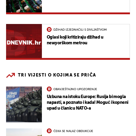
DŽIHAD IZJEDNAČILI S DIVLJAŠTVOM
Oglasi koji kritiziraju džihad u
newyorškom metrou
TRI VIJESTI O KOJIMA SE PRIČA
OBAVJEŠTAJNO UPOZORENJE
Uzbuna na istoku Europe: Rusija bi mogla
napasti, a poznato i kada! Moguć i kopneni
upad u članicu NATO-a
ČEKA SE NALAZ OBDUKCIJE