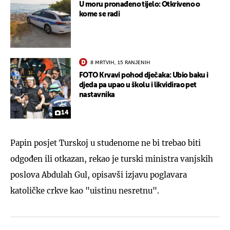
U moru pronađeno tijelo: Otkriveno o
kome se radi
8 MRTVIH, 15 RANJENIH
FOTO Krvavi pohod dječaka: Ubio baku i
djeda pa upao u školu i likvidirao pet
nastavnika
14
Papin posjet Turskoj u studenome ne bi trebao biti
odgođen ili otkazan, rekao je turski ministra vanjskih
poslova Abdulah Gul, opisavši izjavu poglavara
katoličke crkve kao "uistinu nesretnu".