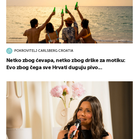
POKROVITELJ CARLSBERG CROATIA
Netko zbog ćevapa, netko zbog drške za motiku:
Evo zbog čega sve Hrvati duguju pivo...