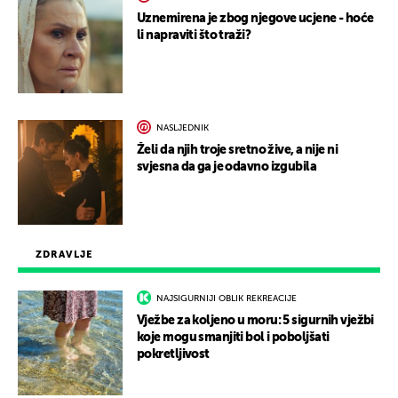
Uznemirena je zbog njegove ucjene - hoće
li napraviti što traži?
NASLJEDNIK
Želi da njih troje sretno žive, a nije ni
svjesna da ga je odavno izgubila
ZDRAVLJE
NAJSIGURNIJI OBLIK REKREACIJE
Vježbe za koljeno u moru: 5 sigurnih vježbi
koje mogu smanjiti bol i poboljšati
pokretljivost