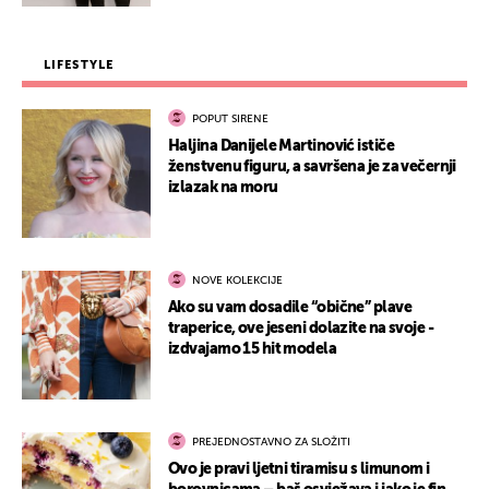
LIFESTYLE
POPUT SIRENE
Haljina Danijele Martinović ističe
ženstvenu figuru, a savršena je za večernji
izlazak na moru
NOVE KOLEKCIJE
Ako su vam dosadile “obične” plave
traperice, ove jeseni dolazite na svoje -
izdvajamo 15 hit modela
PREJEDNOSTAVNO ZA SLOŽITI
Ovo je pravi ljetni tiramisu s limunom i