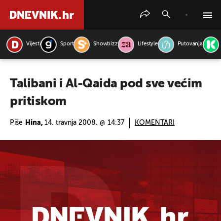
Vijesti
Sport
Showbizz
Lifestyle
Putovanja
PRETRAŽITE VIJESTI
Talibani i Al-Qaida pod sve većim
pritiskom
Piše
Hina,
14. travnja 2008. @ 14:37
KOMENTARI