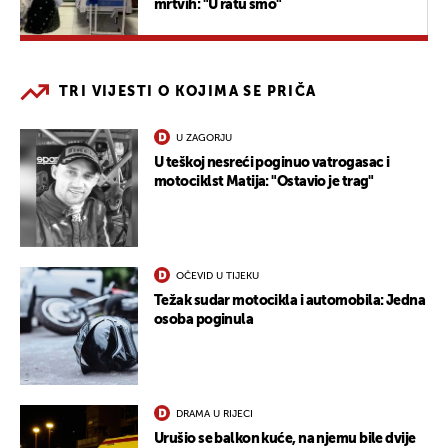
mrtvih: "U ratu smo"
TRI VIJESTI O KOJIMA SE PRIČA
U ZAGORJU
U teškoj nesreći poginuo vatrogasac i
motociklst Matija: "Ostavio je trag"
OČEVID U TIJEKU
Težak sudar motocikla i automobila: Jedna
osoba poginula
DRAMA U RIJECI
Urušio se balkon kuće, na njemu bile dvije