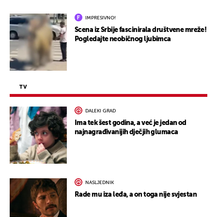
IMPRESIVNO!
Scena iz Srbije fascinirala društvene mreže!
Pogledajte neobičnog ljubimca
TV
DALEKI GRAD
Ima tek šest godina, a već je jedan od
najnagrađivanijih dječjih glumaca
NASLJEDNIK
Rade mu iza leđa, a on toga nije svjestan