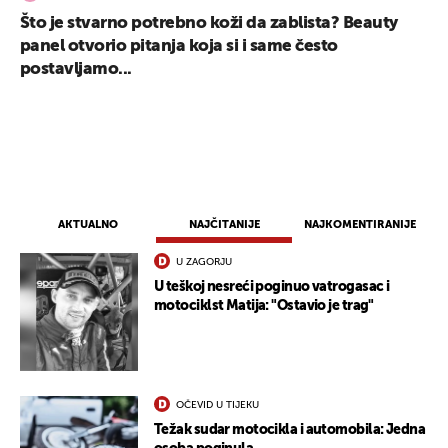
Što je stvarno potrebno koži da zablista? Beauty
panel otvorio pitanja koja si i same često
postavljamo...
AKTUALNO
NAJČITANIJE
NAJKOMENTIRANIJE
U ZAGORJU
U teškoj nesreći poginuo vatrogasac i
motociklst Matija: "Ostavio je trag"
OČEVID U TIJEKU
Težak sudar motocikla i automobila: Jedna