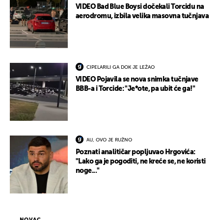
VIDEO Bad Blue Boysi dočekali Torcidu na
aerodromu, izbila velika masovna tučnjava
CIPELARILI GA DOK JE LEŽAO
VIDEO Pojavila se nova snimka tučnjave
BBB-a i Torcide: "Je*ote, pa ubit će ga!"
AU, OVO JE RUŽNO
Poznati analitičar popljuvao Hrgovića:
"Lako ga je pogoditi, ne kreće se, ne koristi
noge..."
NOVAC