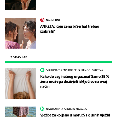
NASLJEDNIK
ANKETA: Koju ženu bi Serhat trebao
izabrati?
ZDRAVLJE
"VRHUNAC" ŽENSKOG SEKSUALNOG ISKUSTVA
Kako do vaginalnog orgazma? Samo 18 %
žena može ga doživjeti isključivo na ovaj
način
NAJSIGURNIJI OBLIK REKREACIJE
Vježbe za koljeno u moru: 5 sigurnih vježbi