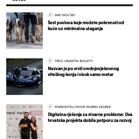
SAM SVOJ ŠEF
Šest poslova koje možete pokrenuti od
kuće uz minimalna ulaganja
TREĆI UNIKATNI BUGATTI
Nazvan je po vrsti srednjovjekovnog
viteškog konja i visok samo metar
POKROVITELJ PHILIP MORRIS ZAGREB
Digitalna rješenja za stvarne probleme: Dva
hrvatska projekta dobila potporu za razvoj