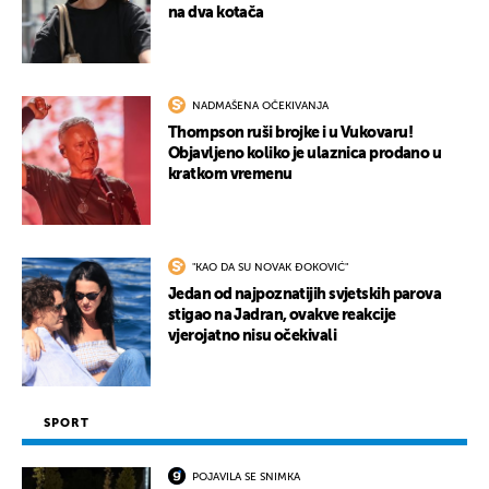
na dva kotača
NADMAŠENA OČEKIVANJA
Thompson ruši brojke i u Vukovaru!
Objavljeno koliko je ulaznica prodano u
kratkom vremenu
"KAO DA SU NOVAK ĐOKOVIĆ"
Jedan od najpoznatijih svjetskih parova
stigao na Jadran, ovakve reakcije
vjerojatno nisu očekivali
SPORT
POJAVILA SE SNIMKA