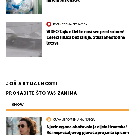
našem susjedstvu
IZVANREDNA SITUACIJA
VIDEO Tajfun Delfin nosi sve pred sobom!
Deseci tisuća bez struje, otkazane stotine
letova
UKLJUČITE NOTIFIKACIJE
JOŠ AKTUALNOSTI
PRONAĐITE ŠTO VAS ZANIMA
SHOW
ČUVA USPOMENU NA NJEGA
Njezinog oca obožavala je cijela Hrvatska!
Kći neprežaljenog pjevača projurila špicom