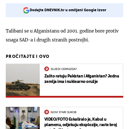
Dodajte DNEVNIK.hr u omiljeni Google izvor
Talibani se u Afganistanu od 2001. godine bore protiv
snaga SAD-a i drugih stranih postrojbi.
PROČITAJTE I OVO
SLIJEDI ODMAZDA?
Zašto ratuju Pakistan i Afganistan? Jedna
zemlja ima i nuklearno oružje
NOVI STARI SUKOB
VIDEO/FOTO Eskaliralo je, Kabul u
plamenu, odjekuju eksplozije, raste broj