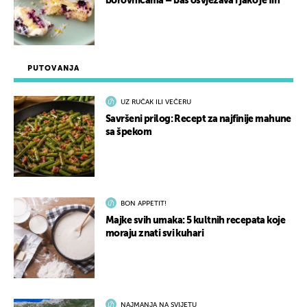
borovnicama – baš osvježava i jako je fin
PUTOVANJA
UZ RUČAK ILI VEČERU
Savršeni prilog: Recept za najfinije mahune
sa špekom
BON APPETIT!
Majke svih umaka: 5 kultnih recepata koje
moraju znati svi kuhari
NAJMANJA NA SVIJETU