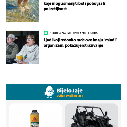
koje mogu smanjiti bol i poboljšati
pokretljivost
STUDIJA NA GOTOVO 1.900 OSOBA
Ljudi koji redovito rade ovo imaju “mlađi”
organizam, pokazuje istraživanje