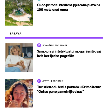
Čudo prirode: Predivna pješčana plaža na
100 metara od mora
ZABAVA
POKAŽITE ŠTO ZNATE!
Samo pravi intelektualci mogu riješiti ovaj
kviz bez ijedne pogreške
JESTE LI PROBALI?
Turisticu oduševila ponuda u Primoštenu:
"Oni su puno pametniji od nas"