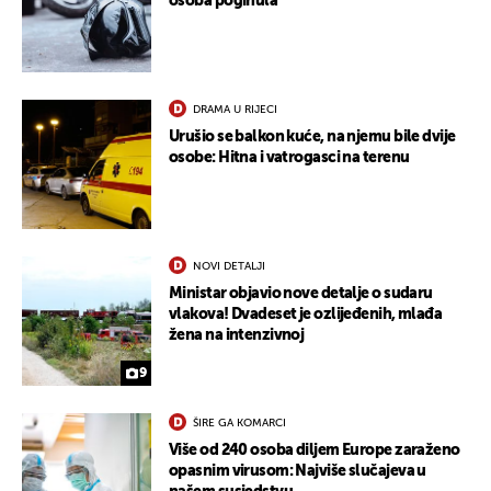
osoba poginula
DRAMA U RIJECI
Urušio se balkon kuće, na njemu bile dvije
osobe: Hitna i vatrogasci na terenu
NOVI DETALJI
Ministar objavio nove detalje o sudaru
vlakova! Dvadeset je ozlijeđenih, mlađa
žena na intenzivnoj
9
ŠIRE GA KOMARCI
Više od 240 osoba diljem Europe zaraženo
opasnim virusom: Najviše slučajeva u