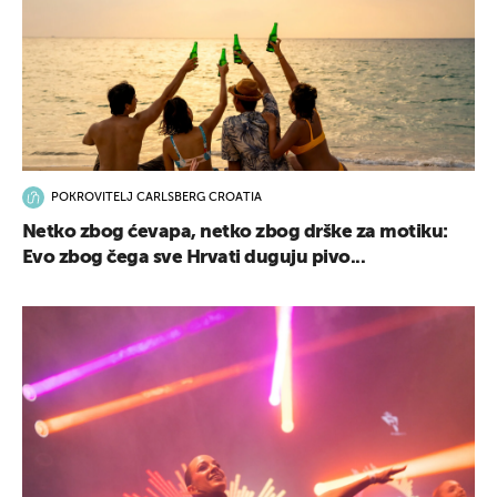
POKROVITELJ CARLSBERG CROATIA
Netko zbog ćevapa, netko zbog drške za motiku:
Evo zbog čega sve Hrvati duguju pivo...