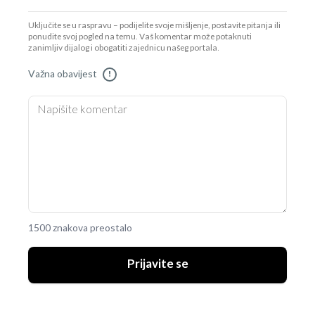
Uključite se u raspravu – podijelite svoje mišljenje, postavite pitanja ili
ponudite svoj pogled na temu. Vaš komentar može potaknuti
zanimljiv dijalog i obogatiti zajednicu našeg portala.
Važna obavijest
!
1500 znakova preostalo
Prijavite se