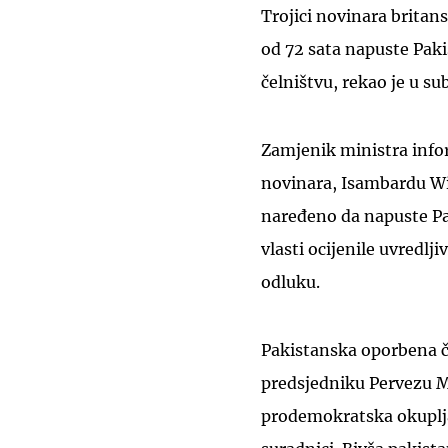
Trojici novinara britan
od 72 sata napuste Pak
čelništvu, rekao je u s
Zamjenik ministra infor
novinara, Isambardu Wi
naređeno da napuste Pak
vlasti ocijenile uvredl
odluku.
Pakistanska oporbena če
predsjedniku Pervezu Mu
prodemokratska okupljan