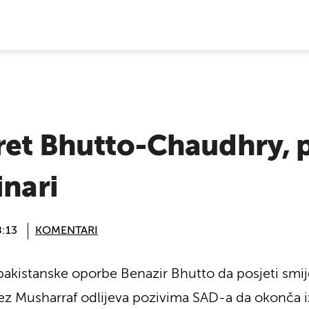
E VIJESTI
ret Bhutto-Chaudhry, p
inari
8:13
KOMENTARI
ci pakistanske oporbe Benazir Bhutto da posjeti s
z Musharraf odlijeva pozivima SAD-a da okonča iz