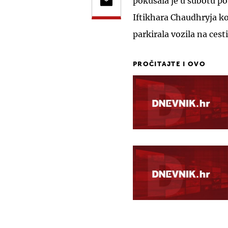
pokušala je u subotu po
Iftikhara Chaudhryja koj
parkirala vozila na cesti
PROČITAJTE I OVO