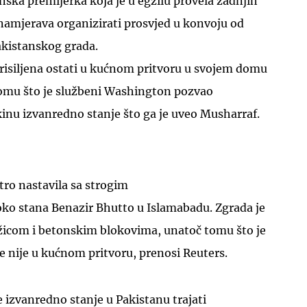
anska premijerka koja je u egzilu provela zadnjih
namjerava organizirati prosvjed u konvoju od
kistanskog grada.
prisiljena ostati u kućnom pritvoru u svojem domu
omu što je službeni Washington pozvao
kinu izvanredno stanje što ga je uveo Musharraf.
utro nastavila sa strogim
o stana Benazir Bhutto u Islamabadu. Zgrada je
icom i betonskim blokovima, unatoč tomu što je
e nije u kućnom pritvoru, prenosi Reuters.
e izvanredno stanje u Pakistanu trajati