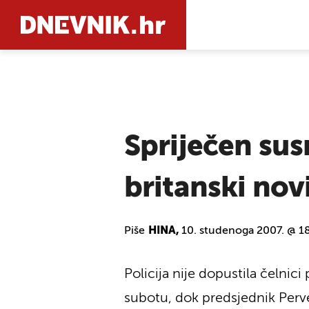
PRETRAŽIT
Spriječen sus
britanski nov
Piše
HINA,
10. studenoga 2007. @ 1
Policija nije dopustila čelni
subotu, dok predsjednik Perve