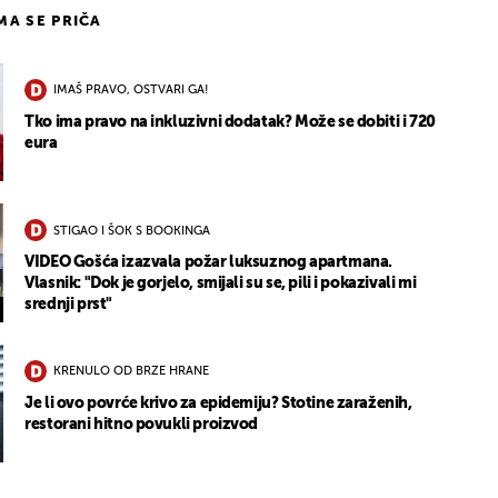
IMA SE PRIČA
IMAŠ PRAVO, OSTVARI GA!
Tko ima pravo na inkluzivni dodatak? Može se dobiti i 720
eura
STIGAO I ŠOK S BOOKINGA
VIDEO Gošća izazvala požar luksuznog apartmana.
Vlasnik: "Dok je gorjelo, smijali su se, pili i pokazivali mi
srednji prst"
KRENULO OD BRZE HRANE
Je li ovo povrće krivo za epidemiju? Stotine zaraženih,
restorani hitno povukli proizvod