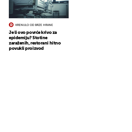
KRENULO OD BRZE HRANE
Je li ovo povrće krivo za
epidemiju? Stotine
zaraženih, restorani hitno
povukli proizvod