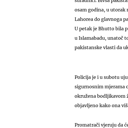
suradnici. Bivša pakist
osam godina, u utorak 
Lahorea do glavnoga pa
U petak je Bhutto bila 
u Islamabadu, unatoč t
pakistanske vlasti da u
Policija je i u subotu uj
sigurnosnim mjerama ok
okružena bodljikavom ž
objavljeno kako ona viš
Promatrači vjeruju da ć