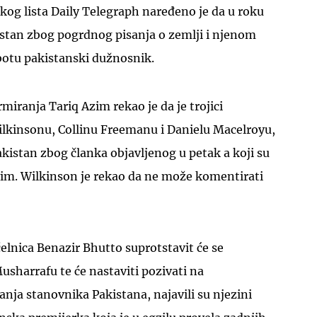
skog lista Daily Telegraph naređeno je da u roku
istan zbog pogrdnog pisanja o zemlji i njenom
ubotu pakistanski dužnosnik.
miranja Tariq Azim rekao je da je trojici
UKLJUČITE NOTIFIKACIJE
lkinsonu, Collinu Freemanu i Danielu Macelroyu,
istan zbog članka objavljenog u petak a koji su
jivim. Wilkinson je rekao da ne može komentirati
lnica Benazir Bhutto suprotstavit će se
sharrafu te će nastaviti pozivati na
ja stanovnika Pakistana, najavili su njezini