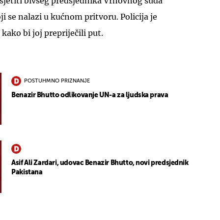
sjetiti bivšeg predsjednika Vrhovnog suda
i se nalazi u kućnom pritvoru. Policija je
 kako bi joj prepriječili put.
POSTUHMNO PRIZNANJE
Benazir Bhutto odlikovanje UN-a za ljudska prava
Asif Ali Zardari, udovac Benazir Bhutto, novi predsjednik
Pakistana