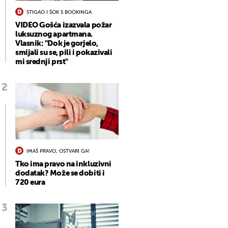
STIGAO I ŠOK S BOOKINGA
VIDEO Gošća izazvala požar
luksuznog apartmana.
Vlasnik: "Dok je gorjelo,
smijali su se, pili i pokazivali
mi srednji prst"
IMAŠ PRAVO, OSTVARI GA!
Tko ima pravo na inkluzivni
dodatak? Može se dobiti i
720 eura