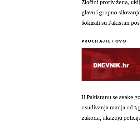
Zločini protiv žena, ukl
glavu i grupno silovan
šokirali su Pakistan pos
PROČITAJTE I OVO
U Pakistanu se svake god
osuđivanja manja od 3 
zakona, ukazuju policijs