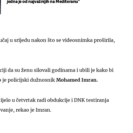
jedna je od najvažnijih na Mediteranu"
slučaj u srijedu nakon što se videosnimka proširila,
UKLJUČITE NOTIFIKACIJE
liciji da su ženu silovali godinama i ubili je kako bi
ao je policijski dužnosnik
Mohamed Imran.
tijelo u četvrtak radi obdukcije i DNK testiranja
ovanje, rekao je Imran.