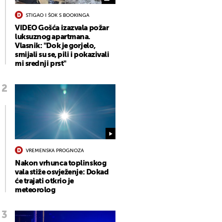
STIGAO I ŠOK S BOOKINGA
VIDEO Gošća izazvala požar
luksuznog apartmana.
Vlasnik: "Dok je gorjelo,
smijali su se, pili i pokazivali
mi srednji prst"
VREMENSKA PROGNOZA
Nakon vrhunca toplinskog
vala stiže osvježenje: Dokad
će trajati otkrio je
meteorolog