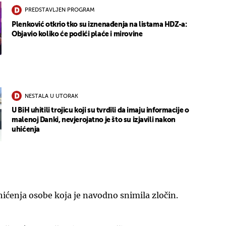
PREDSTAVLJEN PROGRAM
Plenković otkrio tko su iznenađenja na listama HDZ-a:
Objavio koliko će podići plaće i mirovine
NESTALA U UTORAK
U BiH uhitili trojicu koji su tvrdili da imaju informacije o
malenoj Danki, nevjerojatno je što su izjavili nakon
uhićenja
uhićenja osobe koja je navodno snimila zločin.