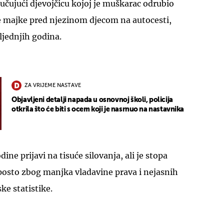
jučujući djevojčicu kojoj je muškarac odrubio
je majke pred njezinom djecom na autocesti,
ljednjih godina.
ZA VRIJEME NASTAVE
Objavljeni detalji napada u osnovnoj školi, policija
otkrila što će biti s ocem koji je nasrnuo na nastavnika
ine prijavi na tisuće silovanja, ali je stopa
posto zbog manjka vladavine prava i nejasnih
ke statistike.