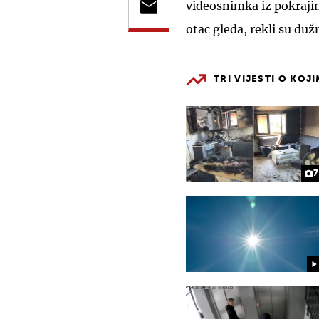
videosnimka iz pokrajin
otac gleda, rekli su duž
TRI VIJESTI O KOJ
7