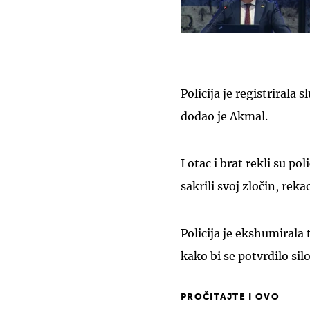
Policija je registrirala 
dodao je Akmal.
I otac i brat rekli su po
sakrili svoj zločin, rek
Policija je ekshumirala 
kako bi se potvrdilo sil
PROČITAJTE I OVO