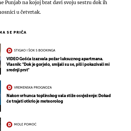
e Punjab na kojoj brat davi svoju sestru dok ih
nosnici u četvrtak.
IMA SE PRIČA
STIGAO I ŠOK S BOOKINGA
VIDEO Gošća izazvala požar luksuznog apartmana.
Vlasnik: "Dok je gorjelo, smijali su se, pili i pokazivali mi
srednji prst"
VREMENSKA PROGNOZA
Nakon vrhunca toplinskog vala stiže osvježenje: Dokad
će trajati otkrio je meteorolog
MOLE POMOĆ