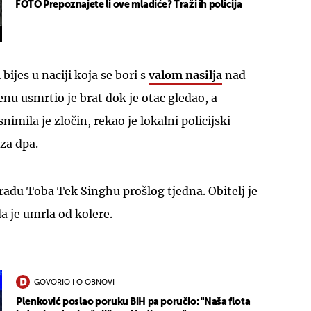
FOTO Prepoznajete li ove mladiće? Traži ih policija
 bijes u naciji koja se bori s
valom nasilja
nad
u usmrtio je brat dok je otac gledao, a
imila je zločin, rekao je lokalni policijski
za dpa.
radu Toba Tek Singhu prošlog tjedna. Obitelj je
a je umrla od kolere.
GOVORIO I O OBNOVI
Plenković poslao poruku BiH pa poručio: "Naša flota