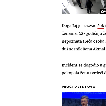
4
Događaj je izazvao
šok
i
ženama. 22-godišnju žen
nepoznata treća osoba sn
dužnosnik Rana Akmal 
Incident se dogodio u g
pokopala ženu tvrdeći d
PROČITAJTE I OVO