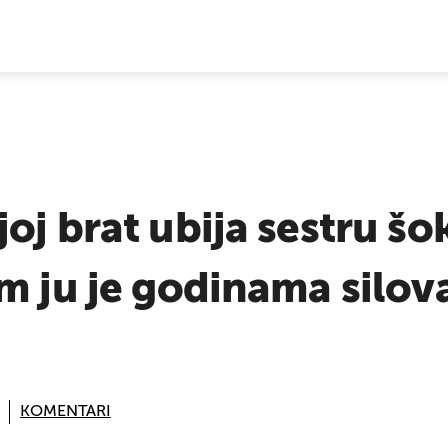
E VIJESTI
j brat ubija sestru šok
m ju je godinama silov
KOMENTARI