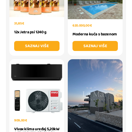
31,85 €
620.000,00 €
12x Jetra psi 1240 g
Moderna kuća s bazenom
SAZNAJ VIŠE
SAZNAJ VIŠE
909,00 €
Vivax klima uređaj 5,20kW