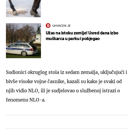
UHVAĆEN JE
Užas na istoku zemlje! Usred dana izbo
muškarca u parku i pobjegao
Sudionici okruglog stola iz sedam zemalja, uključujući i
bivše visoke vojne časnike, kazali su kako je svaki od
njih vidio NLO, ili je sudjelovao u službenoj istrazi o
fenomenu NLO-a.