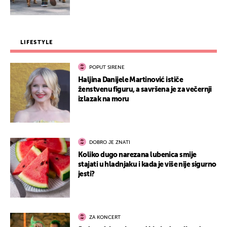
LIFESTYLE
POPUT SIRENE
Haljina Danijele Martinović ističe
ženstvenu figuru, a savršena je za večernji
izlazak na moru
DOBRO JE ZNATI
Koliko dugo narezana lubenica smije
stajati u hladnjaku i kada je više nije sigurno
jesti?
ZA KONCERT