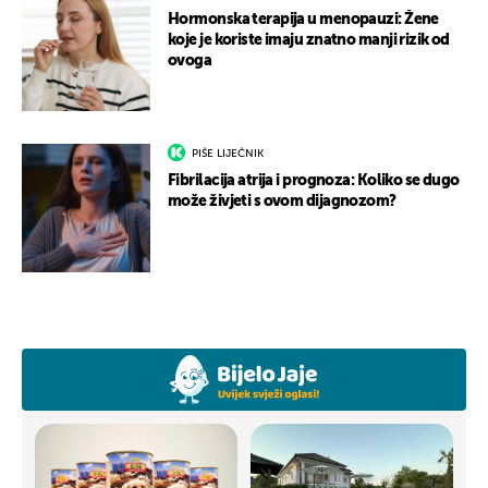
Hormonska terapija u menopauzi: Žene
koje je koriste imaju znatno manji rizik od
ovoga
PIŠE LIJEČNIK
Fibrilacija atrija i prognoza: Koliko se dugo
može živjeti s ovom dijagnozom?