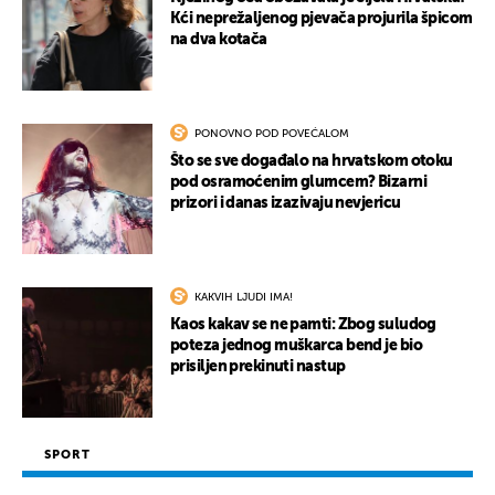
Kći neprežaljenog pjevača projurila špicom
na dva kotača
PONOVNO POD POVEĆALOM
Što se sve događalo na hrvatskom otoku
pod osramoćenim glumcem? Bizarni
prizori i danas izazivaju nevjericu
KAKVIH LJUDI IMA!
Kaos kakav se ne pamti: Zbog suludog
poteza jednog muškarca bend je bio
prisiljen prekinuti nastup
SPORT