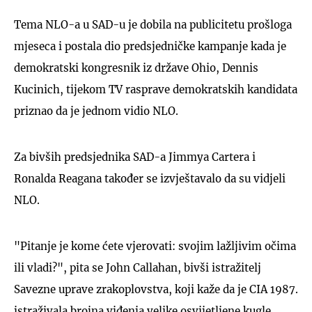
Tema NLO-a u SAD-u je dobila na publicitetu prošloga
mjeseca i postala dio predsjedničke kampanje kada je
demokratski kongresnik iz države Ohio, Dennis
Kucinich, tijekom TV rasprave demokratskih kandidata
priznao da je jednom vidio NLO.
Za bivših predsjednika SAD-a Jimmya Cartera i
Ronalda Reagana također se izvještavalo da su vidjeli
NLO.
"Pitanje je kome ćete vjerovati: svojim lažljivim očima
ili vladi?", pita se John Callahan, bivši istražitelj
Savezne uprave zrakoplovstva, koji kaže da je CIA 1987.
istraživala brojna viđenja velike osvijetljene kugle,