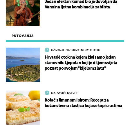
Jedan efektan komad bio je dovoljan da
Vannina ljetna kombinacija zablista
PUTOVANJA
UŽIVANJE NA "PRIVATNOM" OTOKU
Hrvatski otok na kojem živi samo jedan
stanovnik: Ljepotan koji je diljem svijeta
poznat po svojem "bijelom zlatu"
MA, SAVRŠENSTVO!
Kolač s limunom i sirom: Recept za
božanstvenu slasticu koja se topi u ustima