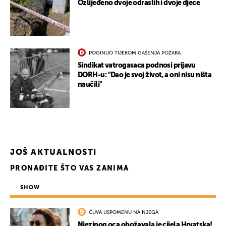
Ozlijeđeno dvoje odraslih i dvoje djece
POGINUO TIJEKOM GAŠENJA POŽARA
Sindikat vatrogasaca podnosi prijavu
UKLJUČITE NOTIFIKACIJE
DORH-u: "Dao je svoj život, a oni nisu ništa
naučili"
JOŠ AKTUALNOSTI
PRONAĐITE ŠTO VAS ZANIMA
SHOW
ČUVA USPOMENU NA NJEGA
Njezinog oca obožavala je cijela Hrvatska!