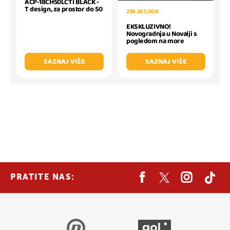
ACP-18CH50LCTI BLACK -
T design, za prostor do 50
259.267,00 €
EKSKLUZIVNO!
Novogradnja u Novalji s
pogledom na more
SAZNAJ VIŠE
SAZNAJ VIŠE
PRATITE NAS: