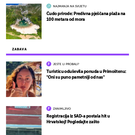
NAJMANJA NA SVIJETU
Čudo prirode: Predivna pješčana plaža na
100 metara od mora
ZABAVA
JESTE LI PROBALI?
Turisticu oduševila ponuda u Primoštenu:
"Oni su puno pametniji od nas"
ZANIMLJIVO
Registracija iz SAD-a postala hit u
Hrvatskoj! Pogledajte zašto