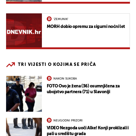
'ZEMUNIK'
MORH dobio opremu za sigurni noćni let
TRI VIJESTI O KOJIMA SE PRIČA
NAKON SUKOBA
FOTO Ovo je žena (36) osumnjičena za
ubojstvo partnera (71) u Slavoniji
NEUGODNI PRIZORI
VIDEO Nezgoda uoči Alke! Konji proklizali i
pali u središtu grada