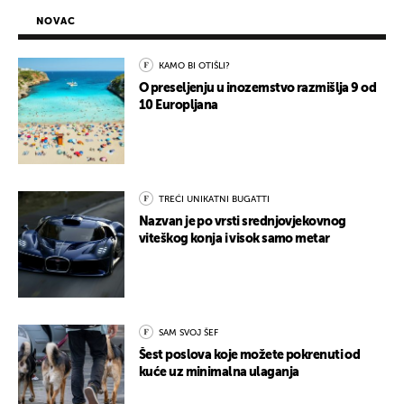
NOVAC
KAMO BI OTIŠLI?
O preseljenju u inozemstvo razmišlja 9 od
10 Europljana
TREĆI UNIKATNI BUGATTI
Nazvan je po vrsti srednjovjekovnog
viteškog konja i visok samo metar
SAM SVOJ ŠEF
Šest poslova koje možete pokrenuti od
kuće uz minimalna ulaganja