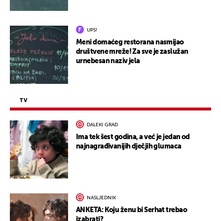
UPS!
Meni domaćeg restorana nasmijao
društvene mreže! Za sve je zaslužan
urnebesan naziv jela
TV
DALEKI GRAD
Ima tek šest godina, a već je jedan od
najnagrađivanijih dječjih glumaca
NASLJEDNIK
ANKETA: Koju ženu bi Serhat trebao
izabrati?