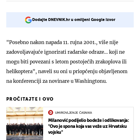
Dodajte DNEVNIK.hr u omiljeni Google izvor
"Posebno nakon napada 11. rujna 2001., više nije
zadovoljavajuće ignorirati radarske odraze... koji ne
mogu biti povezani s letom postojećih zrakoplova ili
helikoptera", naveli su oni u priopćenju objavljenom
na konferenciji za novinare u Washingtonu.
PROČITAJTE I OVO
UMIROVLJENJE ČASNIKA
Milanović podijelio bodeže i odlikovanja:
"Ovo je spona koja vas veže uz Hrvatsku
vojsku"