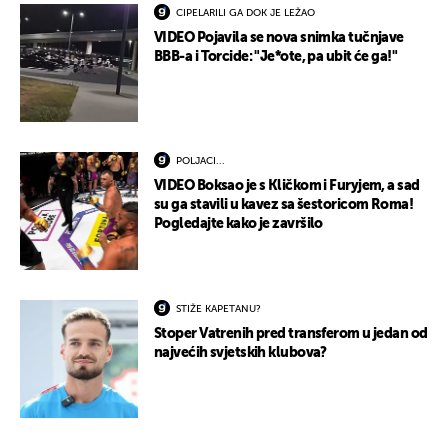
CIPELARILI GA DOK JE LEŽAO
VIDEO Pojavila se nova snimka tučnjave
BBB-a i Torcide: "Je*ote, pa ubit će ga!"
POLJACI...
VIDEO Boksao je s Kličkom i Furyjem, a sad
su ga stavili u kavez sa šestoricom Roma!
Pogledajte kako je završilo
STIŽE KAPETANU?
Stoper Vatrenih pred transferom u jedan od
najvećih svjetskih klubova?