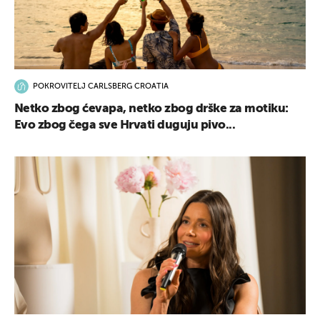
POKROVITELJ CARLSBERG CROATIA
Netko zbog ćevapa, netko zbog drške za motiku:
Evo zbog čega sve Hrvati duguju pivo...