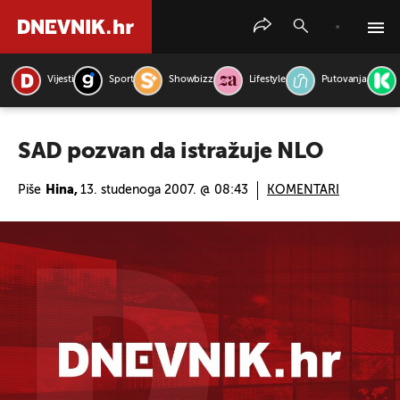
Vijesti
Sport
Showbizz
Lifestyle
Putovanja
PRETRAŽITE VIJESTI
SAD pozvan da istražuje NLO
Piše
Hina,
13. studenoga 2007. @ 08:43
KOMENTARI