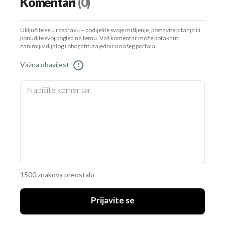
Komentari
(0)
Uključite se u raspravu – podijelite svoje mišljenje, postavite pitanja ili
ponudite svoj pogled na temu. Vaš komentar može potaknuti
zanimljiv dijalog i obogatiti zajednicu našeg portala.
Važna obavijest
!
1500 znakova preostalo
Prijavite se