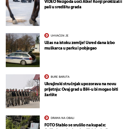
VIDEO Nezgoda uoči Alke! Konji proklizali i
pali u središtu grada
UHVAĆEN JE
Užas na istoku zemlje! Usred dana izbo
muškarca u parku i pobjegao
BURE BARUTA
Ukrajinski stručnjak upozorava na novu
prijetnju: Ovaj grad u BiH-u bi mogao biti
žarište
DRAMA NA OBALI
FOTO Stablo se srušilo na kupače: