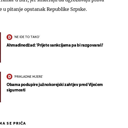
e u pitanje opstanak Republike Srpske.
'NE IDE TO TAKO'
Ahmadinedžad: 'Prijete sankcijama pa bi razgovarali'
'PRIKLADNE MJERE'
Obama podupire južnokorejski zahtjev pred Vijećem
sigurnosti
IMA SE PRIČA