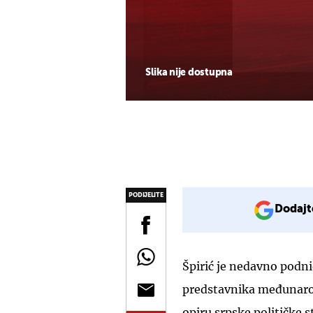
Slika nije dostupna
PODIJELITE
Dodajt
Špirić je nedavno podn
predstavnika međunarod
opiru srpske političke 