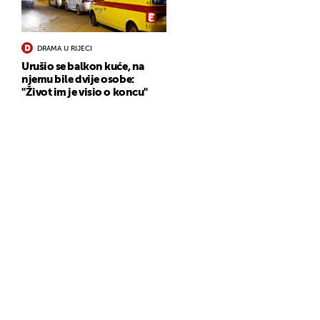
DRAMA U RIJECI
Urušio se balkon kuće, na
njemu bile dvije osobe:
"Život im je visio o koncu"