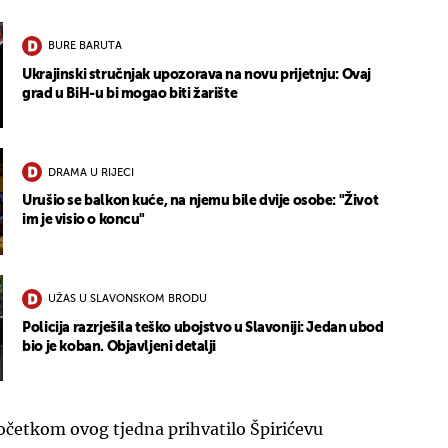
BURE BARUTA
Ukrajinski stručnjak upozorava na novu prijetnju: Ovaj
grad u BiH-u bi mogao biti žarište
DRAMA U RIJECI
Urušio se balkon kuće, na njemu bile dvije osobe: "Život
im je visio o koncu"
UŽAS U SLAVONSKOM BRODU
Policija razrješila teško ubojstvo u Slavoniji: Jedan ubod
bio je koban. Objavljeni detalji
očetkom ovog tjedna prihvatilo Špirićevu