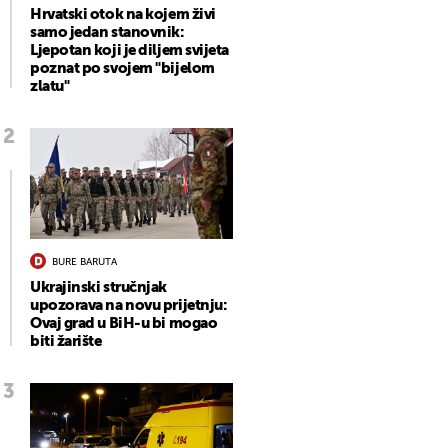
Hrvatski otok na kojem živi
samo jedan stanovnik:
Ljepotan koji je diljem svijeta
poznat po svojem "bijelom
zlatu"
BURE BARUTA
Ukrajinski stručnjak
upozorava na novu prijetnju:
Ovaj grad u BiH-u bi mogao
biti žarište