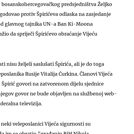
lj bosanskohercegovačkog predsjedništva Željko
godovao protiv Špirićeva odlaska na zasjedanje
je od glavnog tajnika UN-a Ban Ki-Moona
o da spriječi Špirićevo obraćanje Vijeću
UKLJUČITE NOTIFIKACIJE
i nisu željeli saslušati Špirića, ali je do toga
poslanika Rusije Vitalija Ćurkina. Članovi Vijeća
a Špirić govori na zatvorenom dijelu sjednice
 njegov govor ne bude objavljen na službenoj web-
deralna televizija.
, neki veleposlanici Vijeća sigurnosti su
a da im se obratio "građanin BiH Nikola