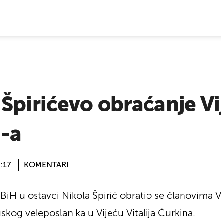
E VIJESTI
Špirićevo obraćanje Vi
N-a
:17
KOMENTARI
a BiH u ostavci Nikola Špirić obratio se članovima
uskog veleposlanika u Vijeću Vitalija Ćurkina.