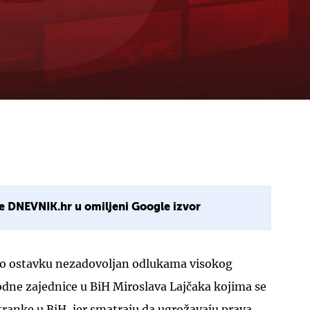
e DNEVNIK.hr u omiljeni Google izvor
io ostavku nezadovoljan odlukama visokog
ne zajednice u BiH Miroslava Lajčaka kojima se
stranke u BiH, jer smatraju da ugrožavaju prava