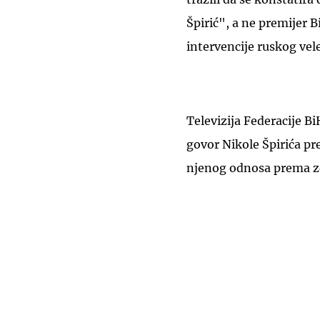
Špirić", a ne premijer B
intervencije ruskog vel
Televizija Federacije Bi
govor Nikole Špirića pre
njenog odnosa prema z