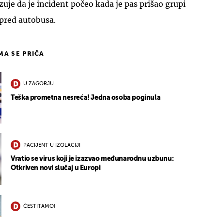
je da je incident počeo kada je pas prišao grupi
ispred autobusa.
IMA SE PRIČA
U ZAGORJU
Teška prometna nesreća! Jedna osoba poginula
PACIJENT U IZOLACIJI
Vratio se virus koji je izazvao međunarodnu uzbunu:
Otkriven novi slučaj u Europi
ČESTITAMO!