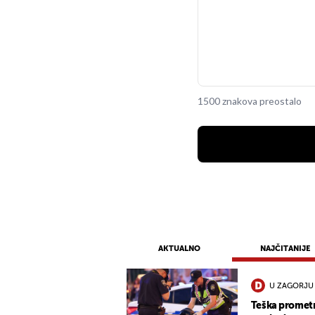
1500 znakova preostalo
AKTUALNO
NAJČITANIJE
U ZAGORJU
Teška promet