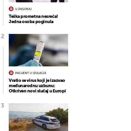
U ZAGORJU
Teška prometna nesreća!
Jedna osoba poginula
PACIJENT U IZOLACIJI
Vratio se virus koji je izazvao
međunarodnu uzbunu:
Otkriven novi slučaj u Europi