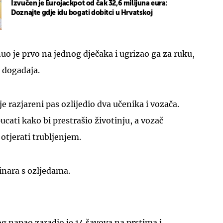
Izvučen je Eurojackpot od čak 32,6 milijuna eura:
Doznajte gdje idu bogati dobitci u Hrvatskoj
uo je prvo na jednog dječaka i ugrizao ga za ruku,
u događaja.
e razjareni pas ozlijedio dva učenika i vozača.
ucati kako bi prestrašio životinju, a vozač
otjerati trubljenjem.
rinara s ozljedama.
og napao zaradio je 14 šavova na prstima i