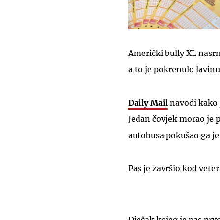
Američki bully XL nasrn
a to je pokrenulo lavin
Daily Mail
navodi kako j
Jedan čovjek morao je p
autobusa pokušao ga je 
Pas je završio kod vete
Dječak kojeg je pas prv