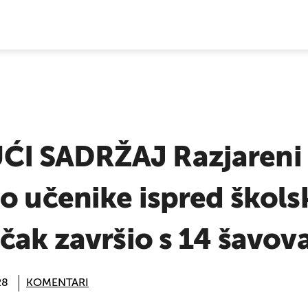
E VIJESTI
I SADRŽAJ Razjareni 
o učenike ispred škol
čak završio s 14 šavov
28
KOMENTARI