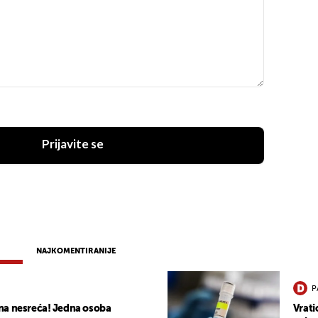
Prijavite se
NAJKOMENTIRANIJE
P
na nesreća! Jedna osoba
Vrati