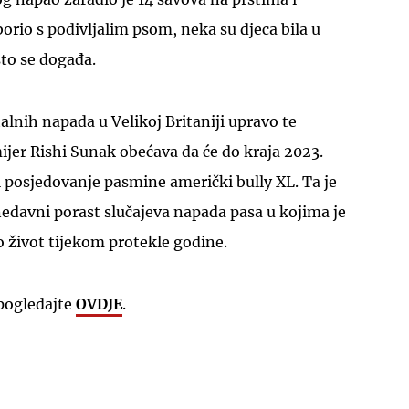
orio s podivljalim psom, neka su djeca bila u
što se događa.
alnih napada u Velikoj Britaniji upravo te
jer Rishi Sunak obećava da će do kraja 2023.
UKLJUČITE NOTIFIKACIJE
i posjedovanje pasmine američki bully XL. Ta je
edavni porast slučajeva napada pasa u kojima je
o život tijekom protekle godine.
pogledajte
OVDJE
.