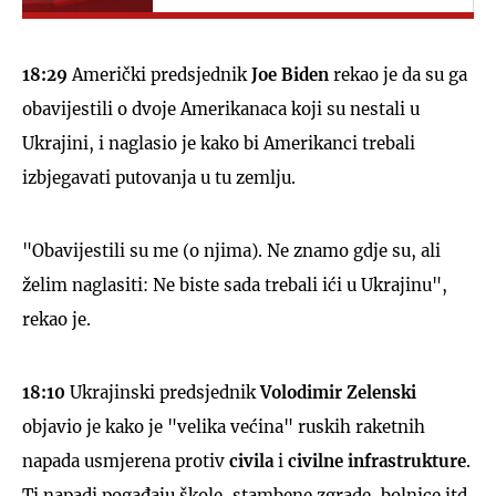
18:29
Američki predsjednik
Joe Biden
rekao je da su ga
obavijestili o dvoje Amerikanaca koji su nestali u
Ukrajini, i naglasio je kako bi Amerikanci trebali
izbjegavati putovanja u tu zemlju.
"Obavijestili su me (o njima). Ne znamo gdje su, ali
želim naglasiti: Ne biste sada trebali ići u Ukrajinu",
rekao je.
18:10
Ukrajinski predsjednik
Volodimir Zelenski
objavio je kako je "velika većina" ruskih raketnih
napada usmjerena protiv
civila
i
civilne infrastrukture
.
Ti napadi pogađaju škole, stambene zgrade, bolnice itd.