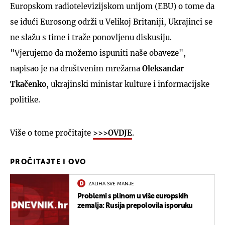
Europskom radiotelevizijskom unijom (EBU) o tome da
se idući Eurosong održi u Velikoj Britaniji, Ukrajinci se
ne slažu s time i traže ponovljenu diskusiju.
"Vjerujemo da možemo ispuniti naše obaveze",
napisao je na društvenim mrežama
Oleksandar
Tkačenko
, ukrajinski ministar kulture i informacijske
politike.
Više o tome pročitajte
>>>OVDJE
.
PROČITAJTE I OVO
ZALIHA SVE MANJE
Problemi s plinom u više europskih
zemalja: Rusija prepolovila isporuku