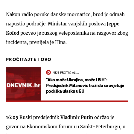
Nakon radio poruke danske mornarice, brod je odmah
napustio područje. Ministar vanjskih poslova
Jeppe
Kofod
pozvao je ruskog veleposlanika na razgovor zbog
incidenta, prenijela je Hina.
PROČITAJTE I OVO
NIJE PROTIV, ALI...
"Ako može Ukrajina, može i BiH":
Predsjednik Milanović traži da se uvjetuje
podrška ulasku u EU
16:05
Ruski predsjednik
Vladimir Putin
održao je
govor na Ekonomskom forumu u Sankt-Peterburgu, u