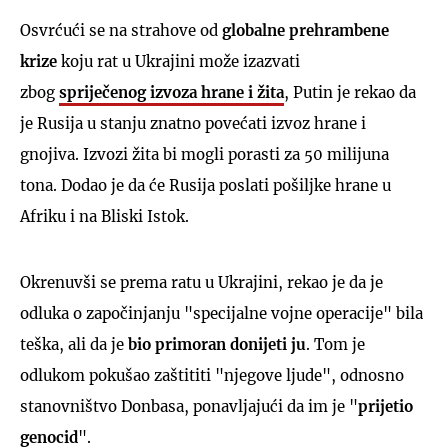
Osvrćući se na strahove od
globalne prehrambene
krize
koju rat u Ukrajini može izazvati
zbog
spriječenog izvoza hrane i žita
, Putin je rekao da
je Rusija u stanju znatno povećati izvoz hrane i
gnojiva. Izvozi žita bi mogli porasti za 50 milijuna
tona. Dodao je da će Rusija poslati pošiljke hrane u
Afriku i na Bliski Istok.
Okrenuvši se prema ratu u Ukrajini, rekao je da je
odluka o započinjanju "specijalne vojne operacije" bila
teška, ali da je
bio primoran donijeti ju
. Tom je
odlukom pokušao zaštititi "njegove ljude", odnosno
stanovništvo Donbasa, ponavljajući da im je "
prijetio
genocid
".