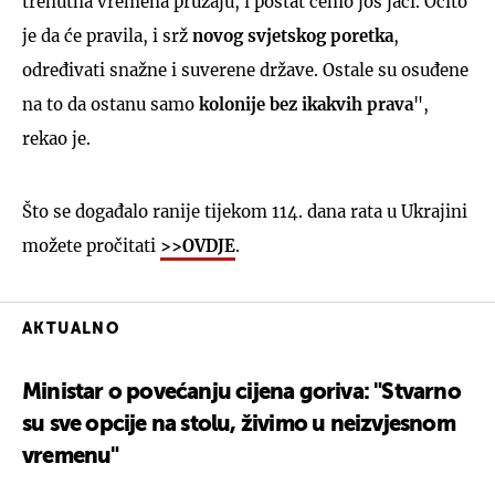
trenutna vremena pružaju, i postat ćemo još jači. Očito
je da će pravila, i srž
novog svjetskog poretka
,
određivati snažne i suverene države. Ostale su osuđene
na to da ostanu samo
kolonije bez ikakvih prava
",
rekao je.
Što se događalo ranije tijekom 114. dana rata u Ukrajini
možete pročitati
>>OVDJE
.
AKTUALNO
Ministar o povećanju cijena goriva: "Stvarno
su sve opcije na stolu, živimo u neizvjesnom
vremenu"