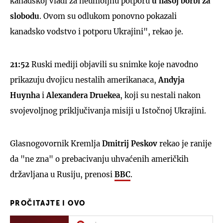
kanadskoj vladi za neumoljnu potporu
u našoj borbi za
slobodu
. Ovom su odlukom ponovno pokazali
kanadsko vodstvo i potporu Ukrajini", rekao je.
21:52
Ruski mediji objavili su snimke koje navodno
prikazuju dvojicu nestalih amerikanaca,
Andyja
Huynha
i
Alexandera Druekea
, koji su nestali nakon
svojevoljnog priključivanja misiji u Istočnoj Ukrajini.
Glasnogovornik Kremlja
Dmitrij Peskov
rekao je ranije
da "ne zna" o prebacivanju uhvaćenih američkih
državljana u Rusiju, prenosi
BBC
.
PROČITAJTE I OVO