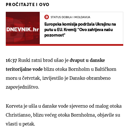
PROČITAJTE I OVO
STATUS DOBILA I MOLDAVIJA
Europska komisija podržala Ukrajinu na
putu u EU. Kremlj: "Ovo zahtjeva našu
pozornost"
UKLJUČITE NOTIFIKACIJE
16:37
Ruski ratni brod ušao je
dvaput u danske
teritorijalne vode
blizu otoka Bornholm u Baltičkom
moru u četvrtak, izvijestilo je Dansko obrambeno
zapovjedništvo.
Korveta je ušla u danske vode sjeverno od malog otoka
Christianso, blizu većeg otoka Bornholma, objavile su
vlasti u petak.