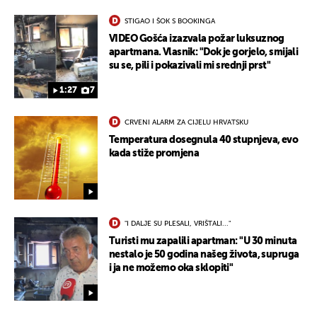
STIGAO I ŠOK S BOOKINGA
VIDEO Gošća izazvala požar luksuznog
apartmana. Vlasnik: "Dok je gorjelo, smijali
su se, pili i pokazivali mi srednji prst"
1:27
7
CRVENI ALARM ZA CIJELU HRVATSKU
Temperatura dosegnula 40 stupnjeva, evo
kada stiže promjena
"I DALJE SU PLESALI, VRIŠTALI..."
Turisti mu zapalili apartman: "U 30 minuta
nestalo je 50 godina našeg života, supruga
i ja ne možemo oka sklopiti"