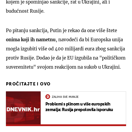
kojem je spominjao sankcije, rat u Ukrajini, ali i
budućnost Rusije.
Po pitanju sankcija, Putin je rekao da one više štete
onima koji ih nametnu
, navodeći da bi Europska unija
mogla izgubiti više od 400 milijardi eura zbog sankcija
protiv Rusije. Dodao je da je EU izgubila na "političkom
suverenitetu" svojom reakcijom na sukob u Ukrajini.
PROČITAJTE I OVO
ZALIHA SVE MANJE
Problemi s plinom u više europskih
zemalja: Rusija prepolovila isporuku