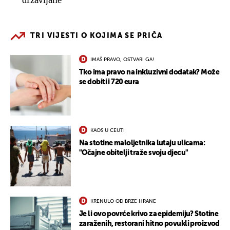
državljane
TRI VIJESTI O KOJIMA SE PRIČA
IMAŠ PRAVO, OSTVARI GA!
Tko ima pravo na inkluzivni dodatak? Može
se dobiti i 720 eura
KAOS U CEUTI
Na stotine maloljetnika lutaju ulicama:
"Očajne obitelji traže svoju djecu"
KRENULO OD BRZE HRANE
Je li ovo povrće krivo za epidemiju? Stotine
zaraženih, restorani hitno povukli proizvod