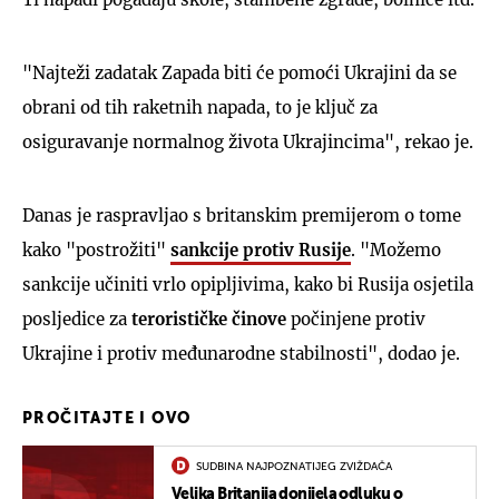
"Najteži zadatak Zapada biti će pomoći Ukrajini da se
obrani od tih raketnih napada, to je ključ za
osiguravanje normalnog života Ukrajincima", rekao je.
Danas je raspravljao s britanskim premijerom o tome
kako "postrožiti"
sankcije protiv Rusije
. "Možemo
sankcije učiniti vrlo opipljivima, kako bi Rusija osjetila
posljedice za
terorističke činove
počinjene protiv
Ukrajine i protiv međunarodne stabilnosti", dodao je.
PROČITAJTE I OVO
SUDBINA NAJPOZNATIJEG ZVIŽDAČA
Velika Britanija donijela odluku o