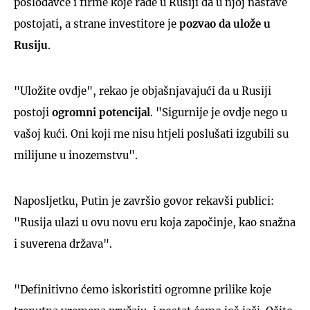
poslodavce i firme koje rade u Rusiji da u njoj nastave
postojati, a strane investitore je
pozvao da ulože u
Rusiju
.
"Uložite ovdje", rekao je objašnjavajući da u Rusiji
postoji
ogromni potencijal
. "Sigurnije je ovdje nego u
vašoj kući. Oni koji me nisu htjeli poslušati izgubili su
milijune u inozemstvu".
Naposljetku, Putin je završio govor rekavši publici:
"Rusija ulazi u ovu novu eru koja započinje, kao snažna
i suverena država".
"Definitivno ćemo iskoristiti ogromne prilike koje