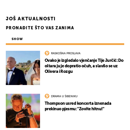
JOŠ AKTUALNOSTI
PRONAĐITE ŠTO VAS ZANIMA
SHOW
RASKOŠNA PROSLAVA
Ovako je izgledalo vjenčanje Tije Jurčić: Do
oltara ju je dopratio očuh, a slavilo se uz
Olivera i Rozgu
DRAMA U ŠIBENIKU
Thompson usred koncerta iznenada
prekinuo pjesmu: "Zovite hitnu!"