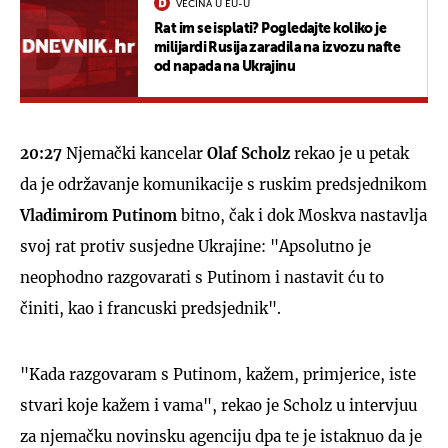
VEĆINA U EU-U
Rat im se isplati? Pogledajte koliko je
milijardi Rusija zaradila na izvozu nafte
od napada na Ukrajinu
20:27
Njemački kancelar
Olaf Scholz
rekao je u petak
da je održavanje komunikacije s ruskim predsjednikom
Vladimirom Putinom
bitno, čak i dok Moskva nastavlja
svoj rat protiv susjedne Ukrajine: "Apsolutno je
neophodno razgovarati s Putinom i nastavit ću to
činiti, kao i francuski predsjednik".
"Kada razgovaram s Putinom, kažem, primjerice, iste
stvari koje kažem i vama", rekao je Scholz u intervjuu
za njemačku novinsku agenciju dpa te je istaknuo da je