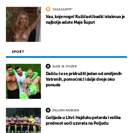
"UUUUUUFFFF"
Vau, koje noge! Ružičasti badić istaknuo je
najbolje adute Maje Šuput
SPORT
SLAŽE SE STOŽER
Daliću će se pridružiti jedan od omiljenih
Vatrenih, pomoćnici i dalje dvoje oko
ponude
ŽALGIRIS RAZBIJEN
Golijada u Litvi: Hajduku petarda i velika
prednost uoči uzvrata na Poljudu