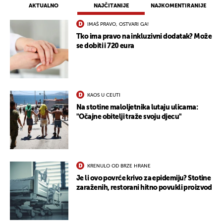
AKTUALNO
NAJČITANIJE
NAJKOMENTIRANIJE
IMAŠ PRAVO, OSTVARI GA!
Tko ima pravo na inkluzivni dodatak? Može
se dobiti i 720 eura
KAOS U CEUTI
Na stotine maloljetnika lutaju ulicama:
"Očajne obitelji traže svoju djecu"
KRENULO OD BRZE HRANE
Je li ovo povrće krivo za epidemiju? Stotine
zaraženih, restorani hitno povukli proizvod