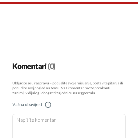
Komentari
(0)
Uključite se u raspravu – podijelite svoje mišljenje, postavite pitanja ili
ponudite svoj pogled na temu. Vaš komentar može potaknuti
zanimljiv dijalog i obogatiti zajednicu našeg portala.
Važna obavijest
!