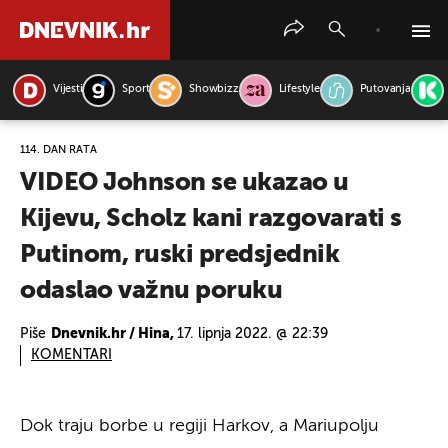
Vijesti
Sport
Showbizz
Lifestyle
Putovanja
PRETRAŽITE VIJESTI
114. DAN RATA
VIDEO Johnson se ukazao u
Kijevu, Scholz kani razgovarati s
Putinom, ruski predsjednik
odaslao važnu poruku
Piše
Dnevnik.hr / Hina,
17. lipnja 2022. @ 22:39
KOMENTARI
Dok traju borbe u regiji Harkov, a Mariupolju