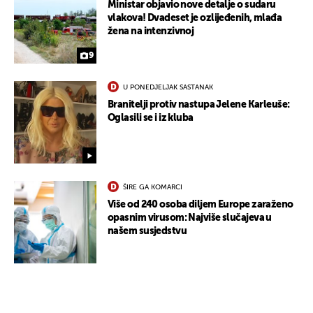
Ministar objavio nove detalje o sudaru
vlakova! Dvadeset je ozlijeđenih, mlađa
žena na intenzivnoj
9
U PONEDJELJAK SASTANAK
Branitelji protiv nastupa Jelene Karleuše:
Oglasili se i iz kluba
ŠIRE GA KOMARCI
Više od 240 osoba diljem Europe zaraženo
opasnim virusom: Najviše slučajeva u
našem susjedstvu