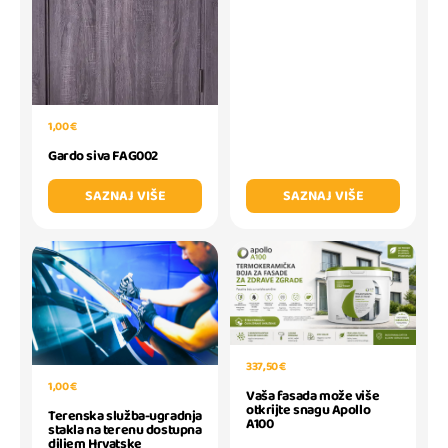
1,00 €
Gardo siva FAG002
SAZNAJ VIŠE
SAZNAJ VIŠE
337,50 €
1,00 €
Vaša fasada može više
otkrijte snagu Apollo
Terenska služba-ugradnja
A100
stakla na terenu dostupna
diljem Hrvatske