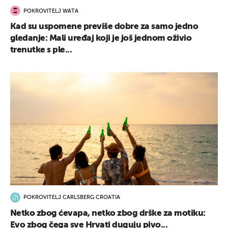
POKROVITELJ WATA
Kad su uspomene previše dobre za samo jedno
gledanje: Mali uređaj koji je još jednom oživio
trenutke s ple...
POKROVITELJ CARLSBERG CROATIA
Netko zbog ćevapa, netko zbog drške za motiku:
Evo zbog čega sve Hrvati duguju pivo...