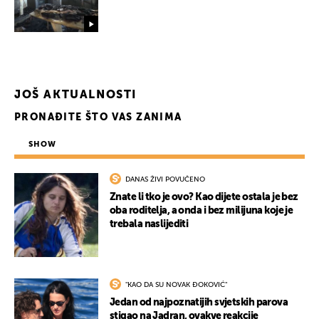
JOŠ AKTUALNOSTI
PRONAĐITE ŠTO VAS ZANIMA
SHOW
DANAS ŽIVI POVUČENO
Znate li tko je ovo? Kao dijete ostala je bez
oba roditelja, a onda i bez milijuna koje je
trebala naslijediti
"KAO DA SU NOVAK ĐOKOVIĆ"
Jedan od najpoznatijih svjetskih parova
stigao na Jadran, ovakve reakcije