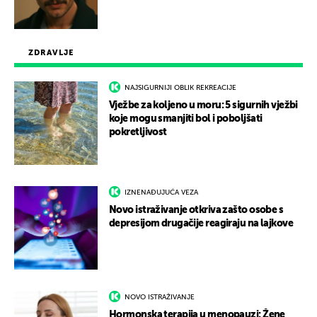
ZDRAVLJE
NAJSIGURNIJI OBLIK REKREACIJE
Vježbe za koljeno u moru: 5 sigurnih vježbi
koje mogu smanjiti bol i poboljšati
pokretljivost
IZNENAĐUJUĆA VEZA
Novo istraživanje otkriva zašto osobe s
depresijom drugačije reagiraju na lajkove
NOVO ISTRAŽIVANJE
Hormonska terapija u menopauzi: Žene