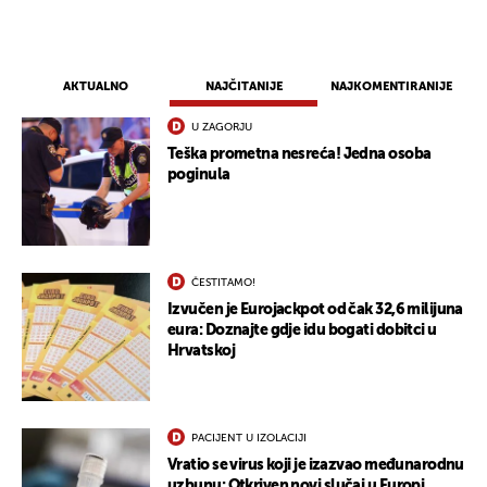
AKTUALNO
NAJČITANIJE
NAJKOMENTIRANIJE
U ZAGORJU
Teška prometna nesreća! Jedna osoba
poginula
ČESTITAMO!
Izvučen je Eurojackpot od čak 32,6 milijuna
eura: Doznajte gdje idu bogati dobitci u
Hrvatskoj
PACIJENT U IZOLACIJI
Vratio se virus koji je izazvao međunarodnu
uzbunu: Otkriven novi slučaj u Europi