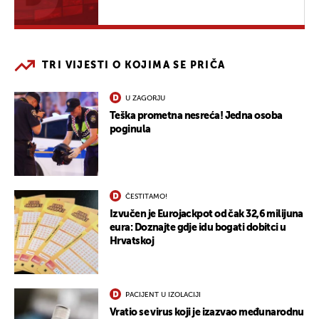
TRI VIJESTI O KOJIMA SE PRIČA
U ZAGORJU
Teška prometna nesreća! Jedna osoba
poginula
ČESTITAMO!
Izvučen je Eurojackpot od čak 32,6 milijuna
eura: Doznajte gdje idu bogati dobitci u
Hrvatskoj
PACIJENT U IZOLACIJI
Vratio se virus koji je izazvao međunarodnu