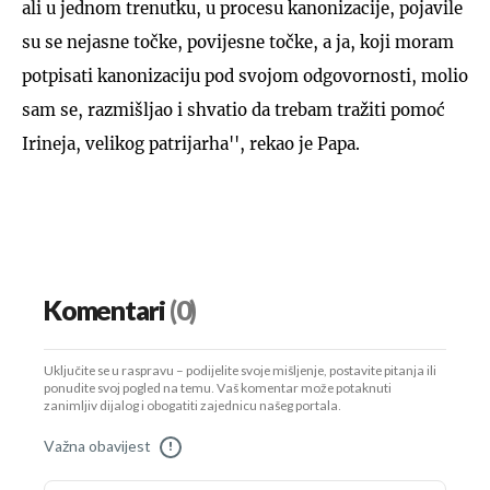
ali u jednom trenutku, u procesu kanonizacije, pojavile
su se nejasne točke, povijesne točke, a ja, koji moram
potpisati kanonizaciju pod svojom odgovornosti, molio
sam se, razmišljao i shvatio da trebam tražiti pomoć
Irineja, velikog patrijarha'', rekao je Papa.
Komentari
(0)
Uključite se u raspravu – podijelite svoje mišljenje, postavite pitanja ili
ponudite svoj pogled na temu. Vaš komentar može potaknuti
zanimljiv dijalog i obogatiti zajednicu našeg portala.
Važna obavijest
!