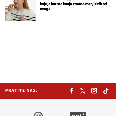
koje je koriste imaju znatno manji rizik od
ovoga
PRATITE NAS: