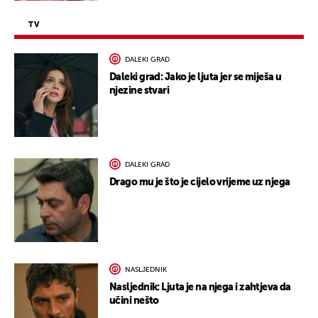
TV
DALEKI GRAD
Daleki grad: Jako je ljuta jer se miješa u
njezine stvari
DALEKI GRAD
Drago mu je što je cijelo vrijeme uz njega
NASLJEDNIK
Nasljednik: Ljuta je na njega i zahtjeva da
učini nešto