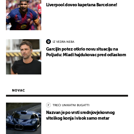
Liverpool doveo kapetana Barcelone!
IZ VEDRA NEBA
Garcijin potez otkrio novu situaciju na
Poljudu: Mladi hajdukovac pred odlaskom
NOVAC
TREĆI UNIKATNI BUGATTI
Nazvan je po vrsti srednjovjekovnog
viteškog konja i visok samo metar