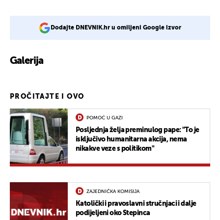
Dodajte DNEVNIK.hr u omiljeni Google izvor
Galerija
PROČITAJTE I OVO
POMOĆ U GAZI
Posljednja želja preminulog pape: "To je
isključivo humanitarna akcija, nema
nikakve veze s politikom"
ZAJEDNIČKA KOMISIJA
Katolički i pravoslavni stručnjaci i dalje
podijeljeni oko Stepinca