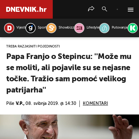
Vijesti
Sport
Showbizz
Lifestyle
Putovanja
PRETRAŽITE VIJESTI
TREBA RAZJASNITI POJEDINOSTI
Papa Franjo o Stepincu: ''Može mu
se moliti, ali pojavile su se nejasne
točke. Tražio sam pomoć velikog
patrijarha''
Piše
V.P.,
08. svibnja 2019. @ 14:30
KOMENTARI