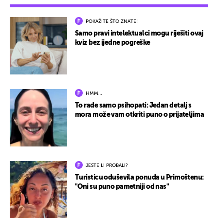
POKAŽITE ŠTO ZNATE!
Samo pravi intelektualci mogu riješiti ovaj
kviz bez ijedne pogreške
HMM…
To rade samo psihopati: Jedan detalj s
mora može vam otkriti puno o prijateljima
JESTE LI PROBALI?
Turisticu oduševila ponuda u Primoštenu:
"Oni su puno pametniji od nas"