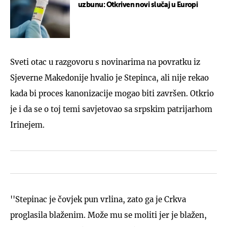
uzbunu: Otkriven novi slučaj u Europi
Sveti otac u razgovoru s novinarima na povratku iz
Sjeverne Makedonije hvalio je Stepinca, ali nije rekao
kada bi proces kanonizacije mogao biti završen. Otkrio
je i da se o toj temi savjetovao sa srpskim patrijarhom
Irinejem.
''Stepinac je čovjek pun vrlina, zato ga je Crkva
proglasila blaženim. Može mu se moliti jer je blažen,