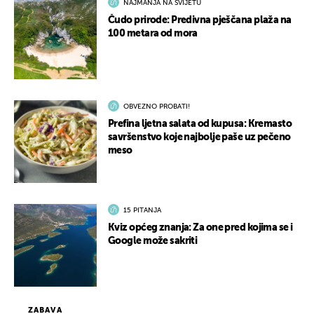
NAJMANJA NA SVIJETU
Čudo prirode: Predivna pješčana plaža na
100 metara od mora
OBVEZNO PROBATI!
Prefina ljetna salata od kupusa: Kremasto
savršenstvo koje najbolje paše uz pečeno
meso
15 PITANJA
Kviz općeg znanja: Za one pred kojima se i
Google može sakriti
ZABAVA