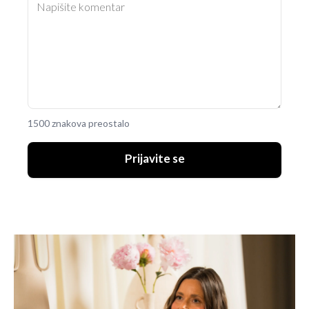
1500 znakova preostalo
Prijavite se