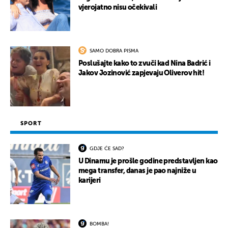
vjerojatno nisu očekivali
SAMO DOBRA PISMA
Poslušajte kako to zvuči kad Nina Badrić i
Jakov Jozinović zapjevaju Oliverov hit!
SPORT
GDJE ĆE SAD?
U Dinamu je prošle godine predstavljen kao
mega transfer, danas je pao najniže u
karijeri
BOMBA!