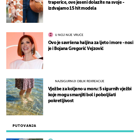
traperice, ove jeseni dolazite na svoje -
izdvajamo 15 hit modela
U NOJ NIJE VRUĆE
Ovo je savršena haljina za ljeto i more - nosi
je i Bojana Gregorić Vejzović
NAJSIGURNIJI OBLIK REKREACIJE
Vježbe za koljeno u moru: 5 sigurnih vježbi
koje mogu smanjiti bol i poboljšati
pokretljivost
PUTOVANJA