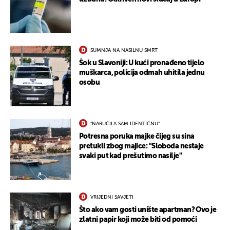
SUMNJA NA NASILNU SMRT
Šok u Slavoniji: U kući pronađeno tijelo
muškarca, policija odmah uhitila jednu
osobu
"NARUČILA SAM IDENTIČNU"
Potresna poruka majke čijeg su sina
pretukli zbog majice: "Sloboda nestaje
svaki put kad prešutimo nasilje"
UKLJUČITE NOTIFIKACIJE
VRIJEDNI SAVJETI
Što ako vam gosti unište apartman? Ovo je
zlatni papir koji može biti od pomoći