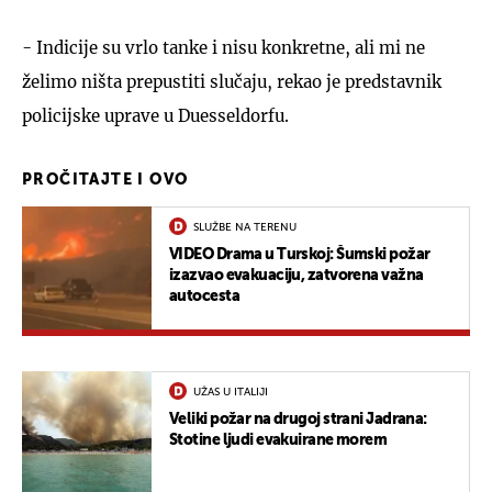
- Indicije su vrlo tanke i nisu konkretne, ali mi ne
želimo ništa prepustiti slučaju, rekao je predstavnik
policijske uprave u Duesseldorfu.
PROČITAJTE I OVO
SLUŽBE NA TERENU
VIDEO Drama u Turskoj: Šumski požar
izazvao evakuaciju, zatvorena važna
autocesta
UŽAS U ITALIJI
Veliki požar na drugoj strani Jadrana:
Stotine ljudi evakuirane morem