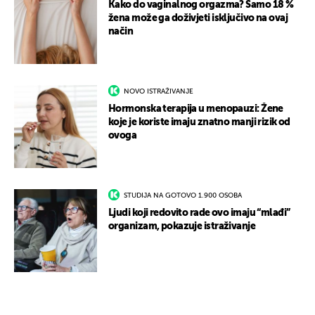
Kako do vaginalnog orgazma? Samo 18 %
žena može ga doživjeti isključivo na ovaj
način
NOVO ISTRAŽIVANJE
Hormonska terapija u menopauzi: Žene
koje je koriste imaju znatno manji rizik od
ovoga
STUDIJA NA GOTOVO 1.900 OSOBA
Ljudi koji redovito rade ovo imaju “mlađi”
organizam, pokazuje istraživanje