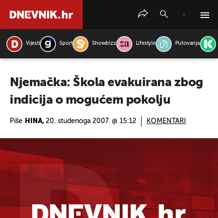
Vijesti
Sport
Showbizz
Lifestyle
Putovanja
PRETRAŽITE VIJESTI
Njemačka: Škola evakuirana zbog
indicija o mogućem pokolju
Piše
HINA,
20. studenoga 2007. @ 15:12
KOMENTARI