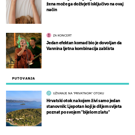
žena može ga doživjeti isključivo na ovaj
način
ZA KONCERT
Jedan efektan komad bio je dovoljan da
Vannina ljetna kombinacija zablista
PUTOVANJA
UŽIVANJE NA "PRIVATNOM" OTOKU
Hrvatski otok na kojem živi samo jedan
stanovnik: Ljepotan koji je diljem svijeta
poznat po svojem "bijelom zlatu"