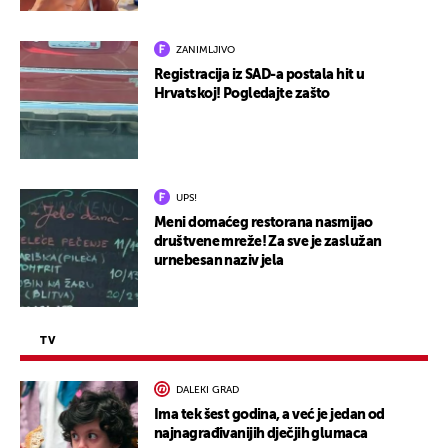
ZANIMLJIVO
Registracija iz SAD-a postala hit u
Hrvatskoj! Pogledajte zašto
UPS!
Meni domaćeg restorana nasmijao
društvene mreže! Za sve je zaslužan
urnebesan naziv jela
TV
DALEKI GRAD
Ima tek šest godina, a već je jedan od
najnagrađivanijih dječjih glumaca