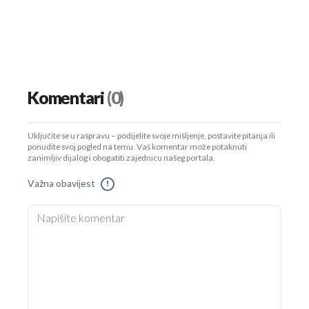
Komentari
(0)
Uključite se u raspravu – podijelite svoje mišljenje, postavite pitanja ili
ponudite svoj pogled na temu. Vaš komentar može potaknuti
zanimljiv dijalog i obogatiti zajednicu našeg portala.
Važna obavijest
!