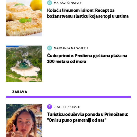
MA, SAVRŠENSTVO!
Kolač s limunom i sirom: Recept za
božanstvenu slasticu koja se topi u ustima
NAJMANJA NA SVIJETU
Čudo prirode: Predivna pješčana plaža na
100 metara od mora
ZABAVA
JESTE LI PROBALI?
Turisticu oduševila ponuda u Primoštenu:
"Oni su puno pametniji od nas"