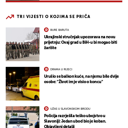
TRI VIJESTI O KOJIMA SE PRIČA
BURE BARUTA
Ukrajinski stručnjak upozorava na novu
prijetnju: Ovaj grad u BiH-u bi mogao biti
žarište
DRAMA U RIJECI
Urušio se balkon kuće, na njemu bile dvije
osobe: "Život im je visio o koncu"
UŽAS U SLAVONSKOM BRODU
Policija razrješila teško ubojstvo u
Slavoniji: Jedan ubod bio je koban.
Objavljeni detalji