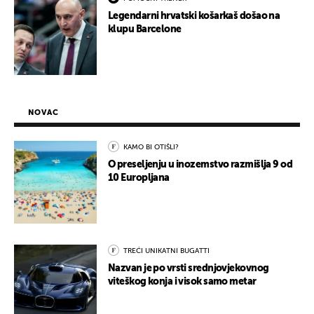
Legendarni hrvatski košarkaš došao na
klupu Barcelone
NOVAC
KAMO BI OTIŠLI?
O preseljenju u inozemstvo razmišlja 9 od
10 Europljana
TREĆI UNIKATNI BUGATTI
Nazvan je po vrsti srednjovjekovnog
viteškog konja i visok samo metar