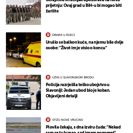
Ukrajinski stručnjak upozorava na novu
prijetnju: Ovaj grad u BiH-u bi mogao biti
žarište
DRAMA U RIJECI
Urušio se balkon kuće, na njemu bile dvije
osobe: "Život im je visio o koncu"
UŽAS U SLAVONSKOM BRODU
Policija razrješila teško ubojstvo u
Slavoniji: Jedan ubod bio je koban.
Objavljeni detalji
STIŽU NOVE VRUĆINE
Plovila čekaju, s dna izviru čuda: "Nekad