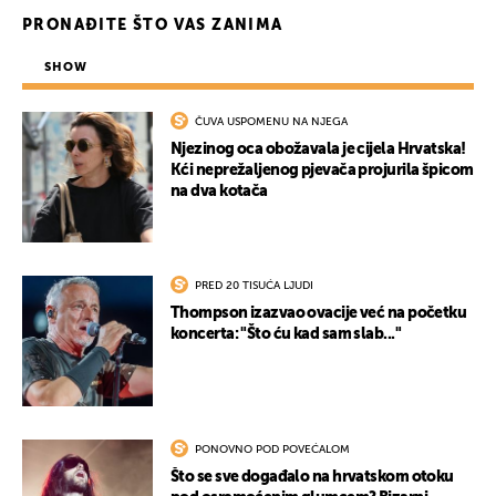
PRONAĐITE ŠTO VAS ZANIMA
SHOW
ČUVA USPOMENU NA NJEGA
Njezinog oca obožavala je cijela Hrvatska!
Kći neprežaljenog pjevača projurila špicom
na dva kotača
PRED 20 TISUĆA LJUDI
Thompson izazvao ovacije već na početku
koncerta: "Što ću kad sam slab..."
PONOVNO POD POVEĆALOM
Što se sve događalo na hrvatskom otoku