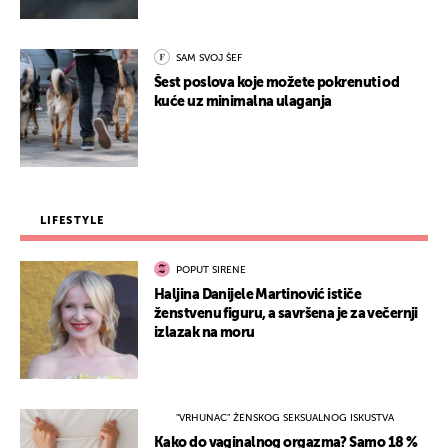
SAM SVOJ ŠEF
Šest poslova koje možete pokrenuti od
kuće uz minimalna ulaganja
LIFESTYLE
POPUT SIRENE
Haljina Danijele Martinović ističe
ženstvenu figuru, a savršena je za večernji
izlazak na moru
"VRHUNAC" ŽENSKOG SEKSUALNOG ISKUSTVA
Kako do vaginalnog orgazma? Samo 18 %