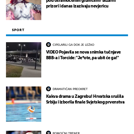
pod osramoćenim glumcem? Bizarni
prizori i danas izazivaju nevjericu
SPORT
CIPELARILI GA DOK JE LEŽAO
VIDEO Pojavila se nova snimka tučnjave
BBB-a i Torcide: "Je*ote, pa ubit će ga!"
DRAMATIČAN PREOKRET
Kakva drama u Zagrebu! Hrvatska srušila
Srbiju i izborila finale Svjetskog prvenstva
POMOĆNI TRENER