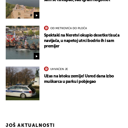
sam se tu kupao, sad igram nogomet"
OD METKOVIĆA DO PLOČA
Spektakl na Neretvi okupio desetke tisuća
navijača, u napetoj utrci bodrio ih i sam
premijer
UKLJUČITE NOTIFIKACIJE
UHVAĆEN JE
Užas na istoku zemlje! Usred dana izbo
muškarca u parku i pobjegao
JOŠ AKTUALNOSTI