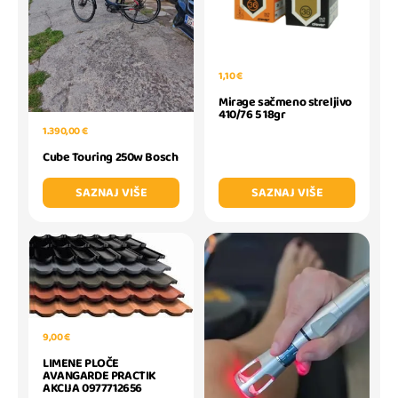
1,10 €
Mirage sačmeno streljivo
410/76 5 18gr
1.390,00 €
Cube Touring 250w Bosch
SAZNAJ VIŠE
SAZNAJ VIŠE
9,00 €
LIMENE PLOČE
AVANGARDE PRACTIK
AKCIJA 0977712656