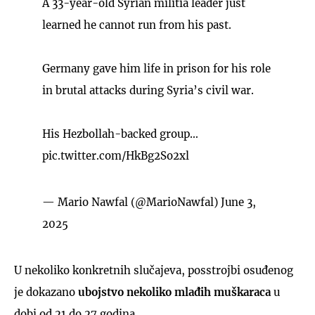
A 33-year-old Syrian militia leader just
learned he cannot run from his past.
Germany gave him life in prison for his role
in brutal attacks during Syria’s civil war.
His Hezbollah-backed group…
pic.twitter.com/HkBg2So2xl
— Mario Nawfal (@MarioNawfal)
June 3,
2025
U nekoliko konkretnih slučajeva, posstrojbi osuđenog
je dokazano
ubojstvo nekoliko mlađih muškaraca
u
dobi od 21 do 27 godina.