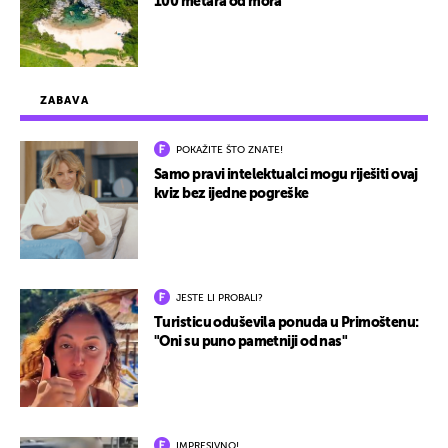
100 metara od mora
ZABAVA
POKAŽITE ŠTO ZNATE!
Samo pravi intelektualci mogu riješiti ovaj
kviz bez ijedne pogreške
JESTE LI PROBALI?
Turisticu oduševila ponuda u Primoštenu:
"Oni su puno pametniji od nas"
IMPRESIVNO!