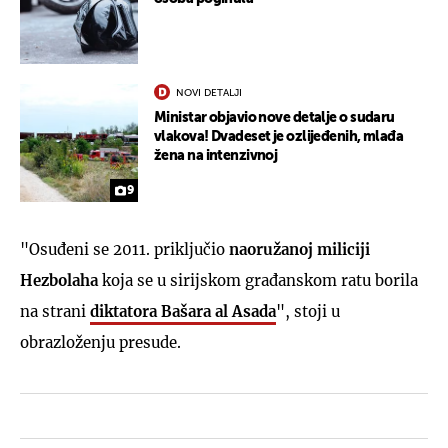
NOVI DETALJI
Ministar objavio nove detalje o sudaru
vlakova! Dvadeset je ozlijeđenih, mlađa
žena na intenzivnoj
9
"Osuđeni se 2011. priključio
naoružanoj miliciji
Hezbolaha
koja se u sirijskom građanskom ratu borila
na strani
diktatora Bašara al Asada
", stoji u
obrazloženju presude.