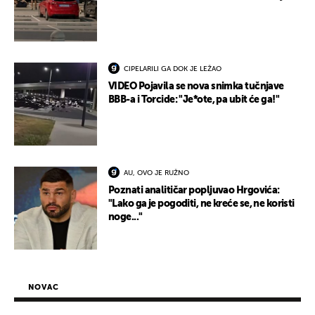
CIPELARILI GA DOK JE LEŽAO
VIDEO Pojavila se nova snimka tučnjave
BBB-a i Torcide: "Je*ote, pa ubit će ga!"
AU, OVO JE RUŽNO
Poznati analitičar popljuvao Hrgovića:
"Lako ga je pogoditi, ne kreće se, ne koristi
noge..."
NOVAC