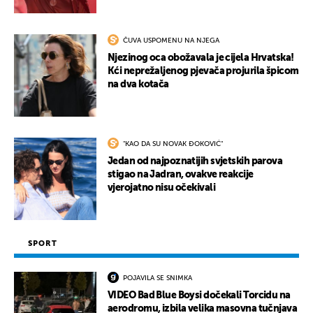
ČUVA USPOMENU NA NJEGA
Njezinog oca obožavala je cijela Hrvatska!
Kći neprežaljenog pjevača projurila špicom
na dva kotača
"KAO DA SU NOVAK ĐOKOVIĆ"
Jedan od najpoznatijih svjetskih parova
stigao na Jadran, ovakve reakcije
vjerojatno nisu očekivali
SPORT
POJAVILA SE SNIMKA
VIDEO Bad Blue Boysi dočekali Torcidu na
aerodromu, izbila velika masovna tučnjava