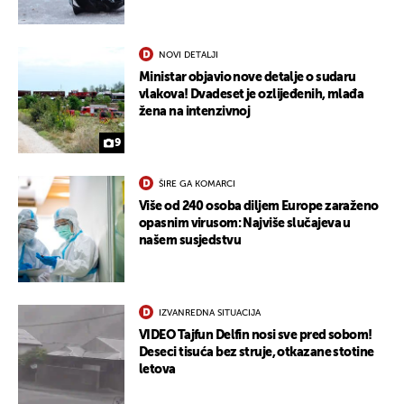
NOVI DETALJI
Ministar objavio nove detalje o sudaru
vlakova! Dvadeset je ozlijeđenih, mlađa
žena na intenzivnoj
9
ŠIRE GA KOMARCI
Više od 240 osoba diljem Europe zaraženo
opasnim virusom: Najviše slučajeva u
našem susjedstvu
IZVANREDNA SITUACIJA
VIDEO Tajfun Delfin nosi sve pred sobom!
UKLJUČITE NOTIFIKACIJE
Deseci tisuća bez struje, otkazane stotine
letova