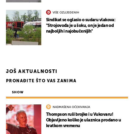
VIŠE OZLIJEĐENIH
Sindikat se oglasio o sudaru vlakova:
"Strojovođa je u šoku, on je jedan od
najboljih i najobučenijih"
JOŠ AKTUALNOSTI
PRONAĐITE ŠTO VAS ZANIMA
SHOW
NADMAŠENA OČEKIVANJA
Thompson ruši brojke i u Vukovaru!
Objavljeno koliko je ulaznica prodano u
kratkom vremenu