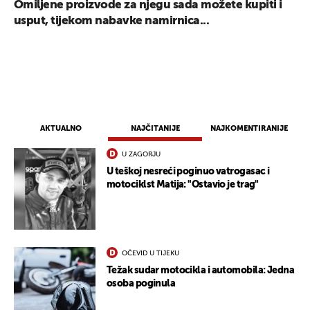
Omiljene proizvode za njegu sada možete kupiti i
usput, tijekom nabavke namirnica...
AKTUALNO
NAJČITANIJE
NAJKOMENTIRANIJE
U ZAGORJU
U teškoj nesreći poginuo vatrogasac i
motociklst Matija: "Ostavio je trag"
OČEVID U TIJEKU
Težak sudar motocikla i automobila: Jedna
osoba poginula