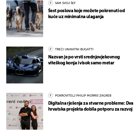
SAM SVOJ ŠEF
Šest poslova koje možete pokrenuti od
kuće uz minimalna ulaganja
TREĆI UNIKATNI BUGATTI
Nazvan je po vrsti srednjovjekovnog
viteškog konja i visok samo metar
POKROVITELJ PHILIP MORRIS ZAGREB
Digitalna rješenja za stvarne probleme: Dva
hrvatska projekta dobila potporu za razvoj