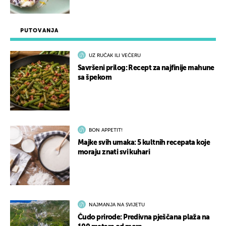
PUTOVANJA
UZ RUČAK ILI VEČERU
Savršeni prilog: Recept za najfinije mahune
sa špekom
BON APPETIT!
Majke svih umaka: 5 kultnih recepata koje
moraju znati svi kuhari
NAJMANJA NA SVIJETU
Čudo prirode: Predivna pješčana plaža na