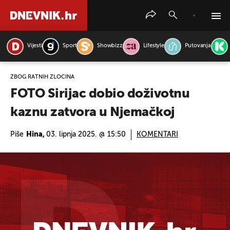
Vijesti
Sport
Showbizz
Lifestyle
Putovanja
PRETRAŽITE VIJESTI
ZBOG RATNIH ZLOČINA
FOTO Sirijac dobio doživotnu
kaznu zatvora u Njemačkoj
Piše
Hina,
03. lipnja 2025. @ 15:50
KOMENTARI