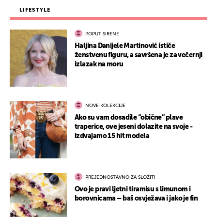
LIFESTYLE
POPUT SIRENE
Haljina Danijele Martinović ističe
ženstvenu figuru, a savršena je za večernji
izlazak na moru
NOVE KOLEKCIJE
Ako su vam dosadile “obične” plave
traperice, ove jeseni dolazite na svoje -
izdvajamo 15 hit modela
PREJEDNOSTAVNO ZA SLOŽITI
Ovo je pravi ljetni tiramisu s limunom i
borovnicama – baš osvježava i jako je fin