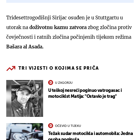
Tridesettrogodišnji Sirijac osuđen je u Stuttgartu u
utorak na
doživotnu kaznu zatvora
zbog zločina protiv
čovječnosti i ratnih zločina počinjenih tijekom režima
Bašara al Asada.
TRI VIJESTI O KOJIMA SE PRIČA
U ZAGORJU
U teškoj nesreći poginuo vatrogasac i
motociklst Matija: "Ostavio je trag"
OČEVID U TIJEKU
Težak sudar motocikla i automobila: Jedna
osoba poginula