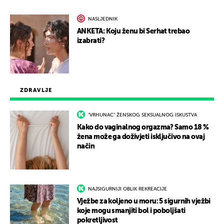
NASLJEDNIK
ANKETA: Koju ženu bi Serhat trebao
izabrati?
ZDRAVLJE
"VRHUNAC" ŽENSKOG SEKSUALNOG ISKUSTVA
Kako do vaginalnog orgazma? Samo 18 %
žena može ga doživjeti isključivo na ovaj
način
NAJSIGURNIJI OBLIK REKREACIJE
Vježbe za koljeno u moru: 5 sigurnih vježbi
koje mogu smanjiti bol i poboljšati
pokretljivost