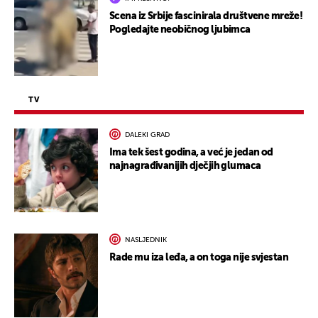
Scena iz Srbije fascinirala društvene mreže!
Pogledajte neobičnog ljubimca
TV
DALEKI GRAD
Ima tek šest godina, a već je jedan od
najnagrađivanijih dječjih glumaca
NASLJEDNIK
Rade mu iza leđa, a on toga nije svjestan