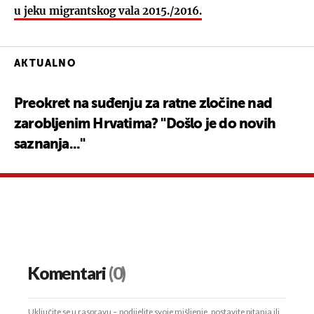
u jeku migrantskog vala 2015./2016.
AKTUALNO
Preokret na suđenju za ratne zločine nad
zarobljenim Hrvatima? "Došlo je do novih
saznanja..."
Komentari
(0)
Uključite se u raspravu – podijelite svoje mišljenje, postavite pitanja ili