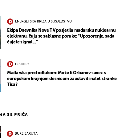
ENERGETSKA KRIZA U SUSJEDSTVU
Ekipa Dnevnika Nove TV posjetila mađarsku nuklearnu
elektranu, čuju se sablasne poruke: "Upozorenje, sada
čujete signal..."
DESNILO
Mađarska pred odlukom: Može li Orbánov savez s
europskom krajnjom desnicom zaustaviti nalet stranke
Tisa?
IMA SE PRIČA
BURE BARUTA