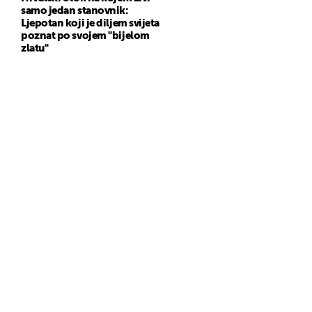
samo jedan stanovnik:
Ljepotan koji je diljem svijeta
poznat po svojem "bijelom
zlatu"