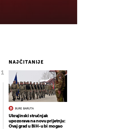
NAJČITANIJE
BURE BARUTA
Ukrajinski stručnjak
upozorava na novu prijetnju:
Ovaj grad u BiH-u bi mogao