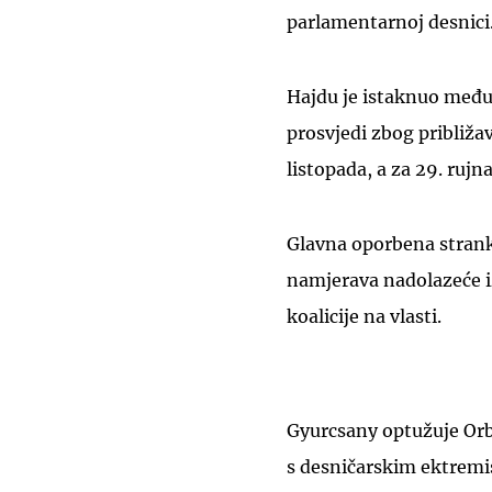
parlamentarnoj desnici
Hajdu je istaknuo međut
prosvjedi zbog približav
listopada, a za 29. rujn
Glavna oporbena strank
namjerava nadolazeće iz
koalicije na vlasti.
Gyurcsany optužuje Orb
s desničarskim ektremi