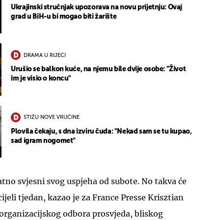
Ukrajinski stručnjak upozorava na novu prijetnju: Ovaj
grad u BiH-u bi mogao biti žarište
DRAMA U RIJECI
Urušio se balkon kuće, na njemu bile dvije osobe: "Život
im je visio o koncu"
STIŽU NOVE VRUĆINE
Plovila čekaju, s dna izviru čuda: "Nekad sam se tu kupao,
sad igram nogomet"
jatno svjesni svog uspjeha od subote. No takva će
cijeli tjedan, kazao je za France Presse Krisztian
organizacijskog odbora prosvjeda, bliskog