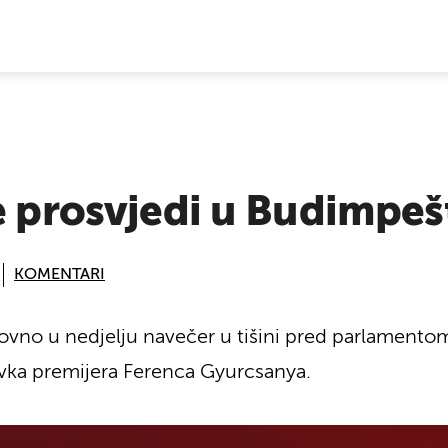
E VIJESTI
e prosvjedi u Budimpeš
KOMENTARI
ponovno u nedjelju navečer u tišini pred parlamen
avka premijera Ferenca Gyurcsanya.