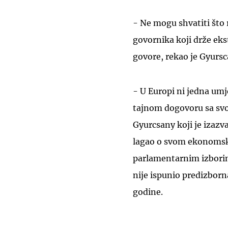
- Ne mogu shvatiti što 
govornika koji drže ek
govore, rekao je Gyurs
- U Europi ni jedna umje
tajnom dogovoru sa svo
Gyurcsany koji je izazva
lagao o svom ekonomsk
parlamentarnim izborim
nije ispunio predizborna
godine.