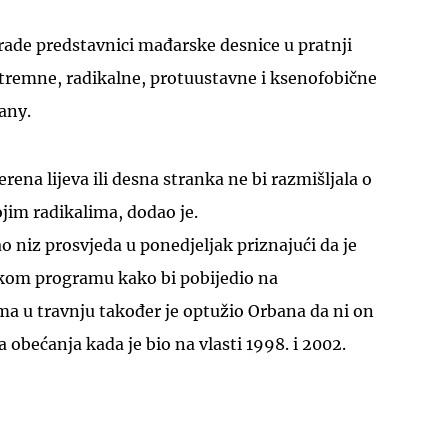
rade predstavnici mađarske desnice u pratnji
stremne, radikalne, protuustavne i ksenofobične
cany.
rena lijeva ili desna stranka ne bi razmišljala o
jim radikalima, dodao je.
o niz prosvjeda u ponedjeljak priznajući da je
om programu kako bi pobijedio na
a u travnju također je optužio Orbana da ni on
 obećanja kada je bio na vlasti 1998. i 2002.