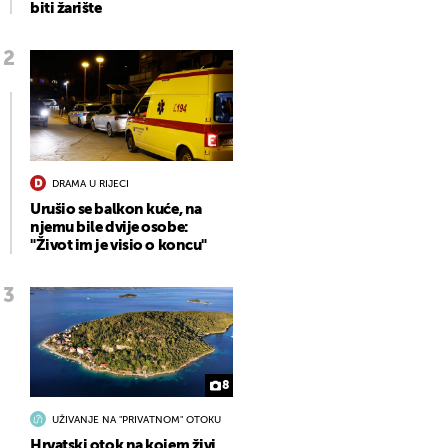
biti žarište
DRAMA U RIJECI
Urušio se balkon kuće, na
njemu bile dvije osobe:
"Život im je visio o koncu"
8
UŽIVANJE NA "PRIVATNOM" OTOKU
Hrvatski otok na kojem živi