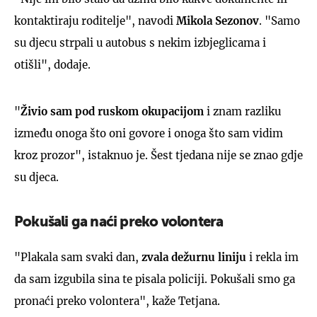
kontaktiraju roditelje", navodi
Mikola Sezonov
. "Samo
su djecu strpali u autobus s nekim izbjeglicama i
otišli", dodaje.
"
Živio sam pod ruskom okupacijom
i znam razliku
između onoga što oni govore i onoga što sam vidim
kroz prozor", istaknuo je. Šest tjedana nije se znao gdje
su djeca.
Pokušali ga naći preko volontera
"Plakala sam svaki dan,
zvala dežurnu liniju
i rekla im
da sam izgubila sina te pisala policiji. Pokušali smo ga
pronaći preko volontera", kaže Tetjana.