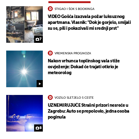
STIGAO I ŠOK S BOOKINGA
VIDEO Gošća izazvala požar luksuznog
apartmana. Vlasnik: "Dok je gorjelo, smijali
su se, pili i pokazivali mi srednji prst"
7
VREMENSKA PROGNOZA
Nakon vrhunca toplinskog vala stiže
osvježenje: Dokad će trajati otkrio je
meteorolog
VOZILO SLETJELO S CESTE
UZNEMIRUJUĆE Strašni prizori nesreće u
Zagrebu: Auto se prepolovio, jedna osoba
poginula
8