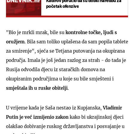
Kadirov poručio da su dobili naredbu za
početak ofenzive
"Bio je mrkli mrak, bile su
kontrolne točke, ljudi s
oružjem
. Bila sam toliko uplašena da sam popila tablete
za smirenje", sjeća se Tetjana putovanja na okupirana
područja. Imala je još jedan razlog za strah - do tada je
Rusija odvodila djecu iz staračkih domova na
okupiranim područjima u koje su bile smješteni i
smještala ih u ruske obitelji
.
U vrijeme kada je Saša nestao iz Kupjanska,
Vladimir
Putin je već izmijenio zakon
kako bi ukrajinskoj djeci
olakšao dobivanje ruskog državljanstva i posvajanje u