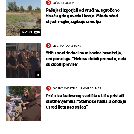
OČAJ STOČARA
Pašnjaci izgorjeli od vrućina, ugroženo
tisuću grla goveda i konja: Mladunčad
slijedi majke, ugibaju u mulju
2:21
6
JE L' TO IDU IZBORI?
Stižu novi dodaci na mirovine branitelja,
oni poručuju: "Neki su dobili premalo, neki
su dobili previše"
GOSPO SNJEŽNA - RASHLADI NAS
Priča iza čudesnog svetišta u Liču privlači
stotine vjernika: "Stalno se rušila, a onda je
usred ljeta pao snijeg"