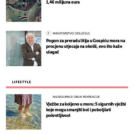
1,46 milijuna eura
MINISTARSTVO ODLUČILO
Pogon za preradu litija u Gospiću mora na
procjenu utjecaja na okoliš, evo što kaže
ulagač
LIFESTYLE
NAJSIGURNIJI OBLIK REKREACIJE
Vježbe za koljeno u moru: 5 sigurnih vježbi
koje mogu smanjiti bol i poboljšati
pokretljivost