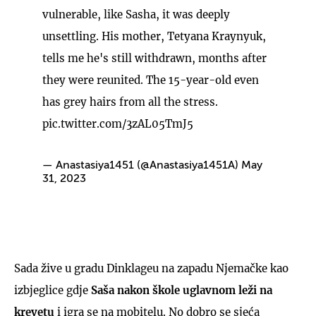
vulnerable, like Sasha, it was deeply
unsettling. His mother, Tetyana Kraynyuk,
tells me he's still withdrawn, months after
they were reunited. The 15-year-old even
has grey hairs from all the stress.
pic.twitter.com/3zAL05TmJ5
— Anastasiya1451 (@Anastasiya1451A)
May
31, 2023
Sada žive u gradu Dinklageu na zapadu Njemačke kao
izbjeglice gdje
Saša nakon škole uglavnom leži na
krevetu
i igra se na mobitelu. No dobro se sjeća