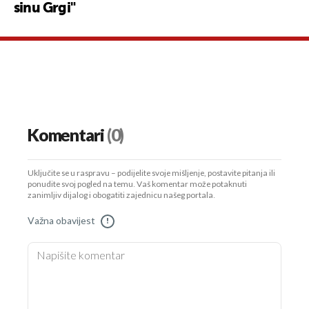
sinu Grgi"
Komentari
(0)
Uključite se u raspravu – podijelite svoje mišljenje, postavite pitanja ili
ponudite svoj pogled na temu. Vaš komentar može potaknuti
zanimljiv dijalog i obogatiti zajednicu našeg portala.
Važna obavijest
!