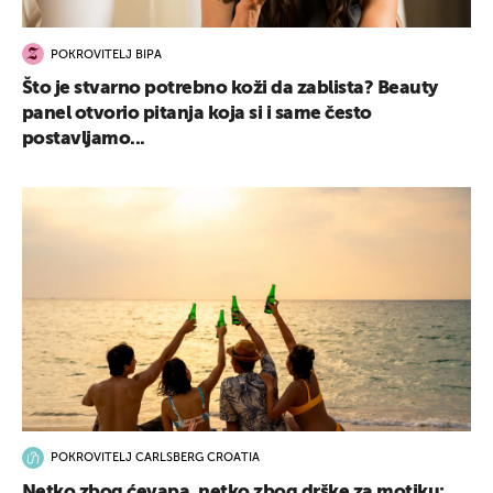
POKROVITELJ BIPA
Što je stvarno potrebno koži da zablista? Beauty
panel otvorio pitanja koja si i same često
postavljamo...
POKROVITELJ CARLSBERG CROATIA
Netko zbog ćevapa, netko zbog drške za motiku: