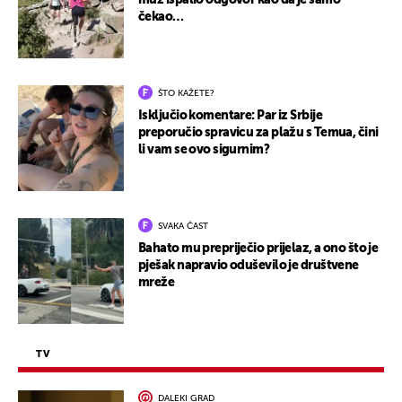
muž ispalio odgovor kao da je samo
čekao…
ŠTO KAŽETE?
Isključio komentare: Par iz Srbije
preporučio spravicu za plažu s Temua, čini
li vam se ovo sigurnim?
SVAKA ČAST
Bahato mu prepriječio prijelaz, a ono što je
pješak napravio oduševilo je društvene
mreže
TV
DALEKI GRAD