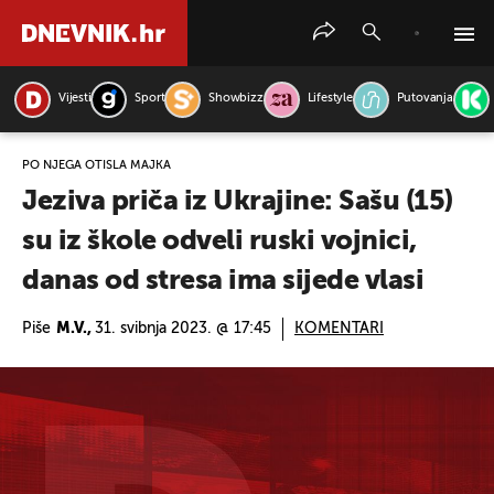
Vijesti
Sport
Showbizz
Lifestyle
Putovanja
PRETRAŽITE VIJESTI
PO NJEGA OTIŠLA MAJKA
Jeziva priča iz Ukrajine: Sašu (15)
su iz škole odveli ruski vojnici,
danas od stresa ima sijede vlasi
Piše
M.V.,
31. svibnja 2023. @ 17:45
KOMENTARI