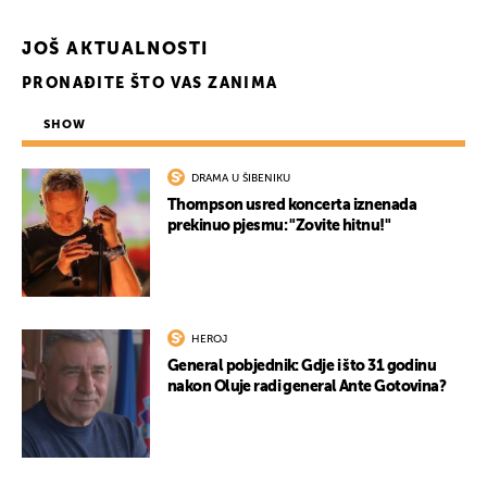
JOŠ AKTUALNOSTI
PRONAĐITE ŠTO VAS ZANIMA
SHOW
DRAMA U ŠIBENIKU
Thompson usred koncerta iznenada
prekinuo pjesmu: "Zovite hitnu!"
HEROJ
General pobjednik: Gdje i što 31 godinu
nakon Oluje radi general Ante Gotovina?