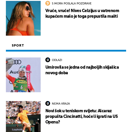
S MORA POSLALA POZDRAVE
Vruće, vruće! Nives Celzijus u vatrenom
kupaćem malo je toga prepustila mašti
SPORT
ODLAZI
Umirovila se jedna od najboljih skijašica
novog doba
NEMA KRAJA
Novi šok u teniskom svijetu: Alcaraz
propušta Cincinatti, hoće li igrati na US
Openu?