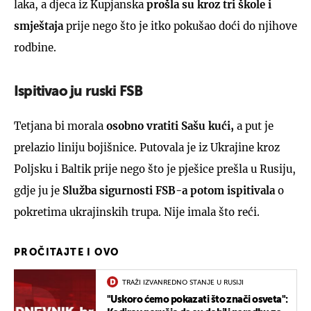
laka, a djeca iz Kupjanska
prošla su kroz tri škole i
smještaja
prije nego što je itko pokušao doći do njihove
rodbine.
Ispitivao ju ruski FSB
Tetjana bi morala
osobno vratiti Sašu kući,
a put je
prelazio liniju bojišnice. Putovala je iz Ukrajine kroz
Poljsku i Baltik prije nego što je pješice prešla u Rusiju,
gdje ju je
Služba sigurnosti FSB-a potom ispitivala
o
pokretima ukrajinskih trupa. Nije imala što reći.
PROČITAJTE I OVO
TRAŽI IZVANREDNO STANJE U RUSIJI
"Uskoro ćemo pokazati što znači osveta":