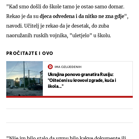
"Kad smo došli do škole tamo je ostao samo domar.
Rekao je da su
djeca odvedena i da nitko ne zna gdje
",
navodi. Učitelj je rekao da je desetak, do zuba
naoružanih ruskih vojnika, "uletjelo" u školu.
PROČITAJTE I OVO
IMA OZLIJEĐENIH
Ukrajina ponovo granatira Rusiju:
"Oštećeni su krovovi zgrade, kuća i
škola..."
"Nije im bilo stalo da uzmu bilo kakve dokumente ili