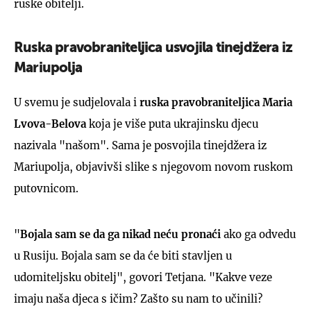
ruske obitelji.
Ruska pravobraniteljica usvojila tinejdžera iz
Mariupolja
UKLJUČITE NOTIFIKACIJE
U svemu je sudjelovala i
ruska pravobraniteljica Maria
Lvova-Belova
koja je više puta ukrajinsku djecu
nazivala "našom". Sama je posvojila tinejdžera iz
Mariupolja, objavivši slike s njegovom novom ruskom
putovnicom.
"
Bojala sam se da ga nikad neću pronaći
ako ga odvedu
u Rusiju. Bojala sam se da će biti stavljen u
udomiteljsku obitelj", govori Tetjana. "Kakve veze
imaju naša djeca s ičim? Zašto su nam to učinili?