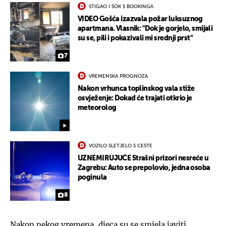
STIGAO I ŠOK S BOOKINGA
VIDEO Gošća izazvala požar luksuznog
apartmana. Vlasnik: "Dok je gorjelo, smijali
su se, pili i pokazivali mi srednji prst"
7
VREMENSKA PROGNOZA
Nakon vrhunca toplinskog vala stiže
osvježenje: Dokad će trajati otkrio je
meteorolog
VOZILO SLETJELO S CESTE
UZNEMIRUJUĆE Strašni prizori nesreće u
Zagrebu: Auto se prepolovio, jedna osoba
poginula
8
Nakon nekog vremena, djeca su se smjela javiti