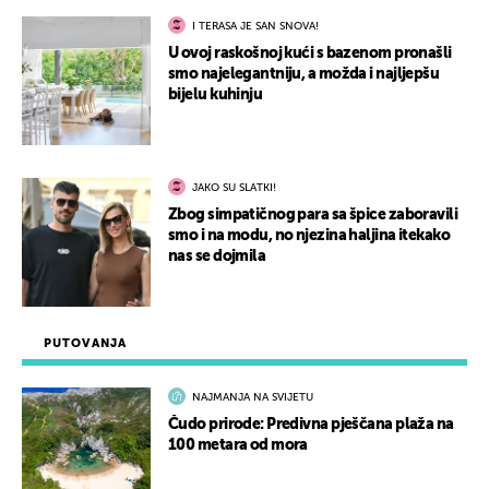
I TERASA JE SAN SNOVA!
U ovoj raskošnoj kući s bazenom pronašli
smo najelegantniju, a možda i najljepšu
bijelu kuhinju
JAKO SU SLATKI!
Zbog simpatičnog para sa špice zaboravili
smo i na modu, no njezina haljina itekako
nas se dojmila
PUTOVANJA
NAJMANJA NA SVIJETU
Čudo prirode: Predivna pješčana plaža na
100 metara od mora