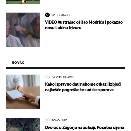
SVE OBJAVIO
VIDEO Australac ošišao Modrića i pokazao
novu Lukinu frizuru
NOVAC
ZA POSLODAVCE
Kako ispravno dati nekome otkaz i izbjeći
najčešće pogreške te sudske sporove
POVOLJNO
Dvorac u Zagorju na aukciji. Početna cijena