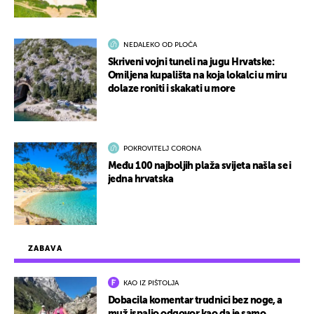
NEDALEKO OD PLOČA
Skriveni vojni tuneli na jugu Hrvatske:
Omiljena kupališta na koja lokalci u miru
dolaze roniti i skakati u more
POKROVITELJ CORONA
Među 100 najboljih plaža svijeta našla se i
jedna hrvatska
ZABAVA
KAO IZ PIŠTOLJA
Dobacila komentar trudnici bez noge, a