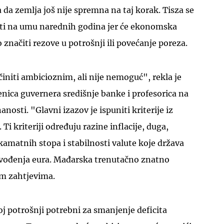
 da zemlja još nije spremna na taj korak. Tisza se
mati na umu narednih godina jer će ekonomska
 značiti rezove u potrošnji ili povećanje poreza.
initi ambicioznim, ali nije nemoguć", rekla je
enica guvernera središnje banke i profesorica na
osti. "Glavni izazov je ispuniti kriterije iz
 Ti kriteriji određuju razine inflacije, duga,
kamatnih stopa i stabilnosti valute koje država
 uvođenja eura. Mađarska trenutačno znatno
im zahtjevima.
j potrošnji potrebni za smanjenje deficita