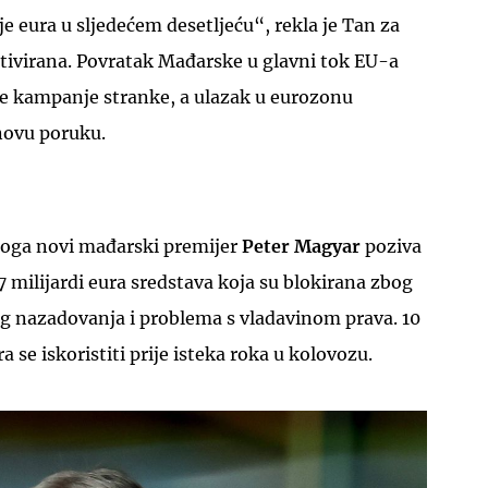
 eura u sljedećem desetljeću“, rekla je Tan za
motivirana. Povratak Mađarske u glavni tok EU-a
rne kampanje stranke, a ulazak u eurozonu
novu poruku.
UKLJUČITE NOTIFIKACIJE
toga novi mađarski premijer
Peter Magyar
poziva
 milijardi eura sredstava koja su blokirana zbog
 nazadovanja i problema s vladavinom prava. 10
a se iskoristiti prije isteka roka u kolovozu.