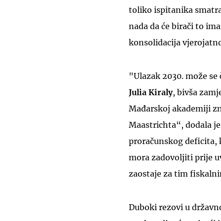
toliko ispitanika smatra
nada da će birači to i
konsolidacija vjerojatno
"Ulazak 2030. može se č
Julia Kiraly
, bivša zamj
Mađarskoj akademiji znan
Maastrichta“, dodala je.
proračunskog deficita, 
mora zadovoljiti prije
zaostaje za tim fiskaln
Duboki rezovi u državno