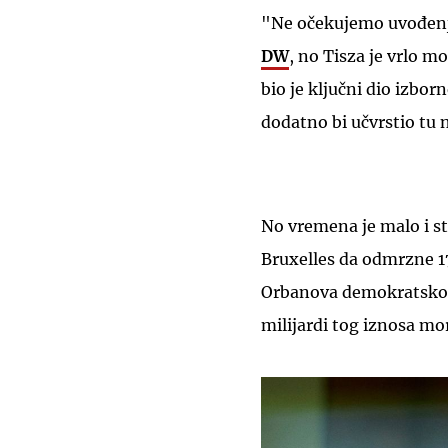
"Ne očekujemo uvođenje
DW
, no Tisza je vrlo 
bio je ključni dio izbo
dodatno bi učvrstio tu 
No vremena je malo i s
Bruxelles da odmrzne 17
Orbanova demokratskog
milijardi tog iznosa mor