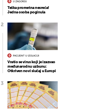
U ZAGORJU
Teška prometna nesreća!
Jedna osoba poginula
PACIJENT U IZOLACIJI
Vratio se virus koji je izazvao
međunarodnu uzbunu:
Otkriven novi slučaj u Europi