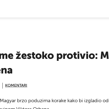
E VIJESTI
me žestoko protivio: 
ena
KOMENTARI
r Magyar brzo poduzima korake kako bi izgladio 