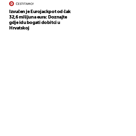
ČESTITAMO!
Izvučen je Eurojackpot od čak
32,6 milijuna eura: Doznajte
gdje idu bogati dobitci u
Hrvatskoj