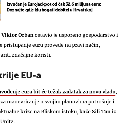
Izvučen je Eurojackpot od čak 32,6 milijuna eura:
Doznajte gdje idu bogati dobitci u Hrvatskoj
r
Viktor Orban
ostavio je usporeno gospodarstvo i
se pristupanje euru provede na pravi način,
riti značajne koristi.
rilje EU-a
uvođenje eura bit će težak zadatak za novu vladu
,
 za manevriranje u svojim planovima potrošnje i
aktualne krize na Bliskom istoku, kaže
Sili Tan
iz
 Unita.