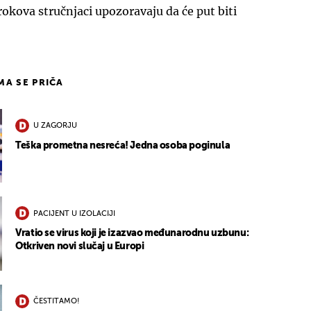
rokova stručnjaci upozoravaju da će put biti
IMA SE PRIČA
U ZAGORJU
Teška prometna nesreća! Jedna osoba poginula
PACIJENT U IZOLACIJI
Vratio se virus koji je izazvao međunarodnu uzbunu:
Otkriven novi slučaj u Europi
ČESTITAMO!