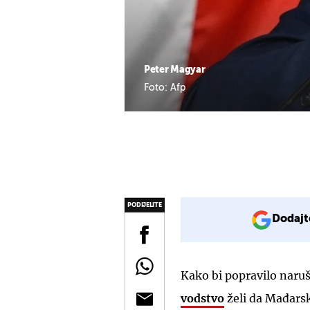
Peter Magyar
Foto: Afp
PODIJELITE
Dodajt
Kako bi popravilo naru
vodstvo
želi da Mađarsk