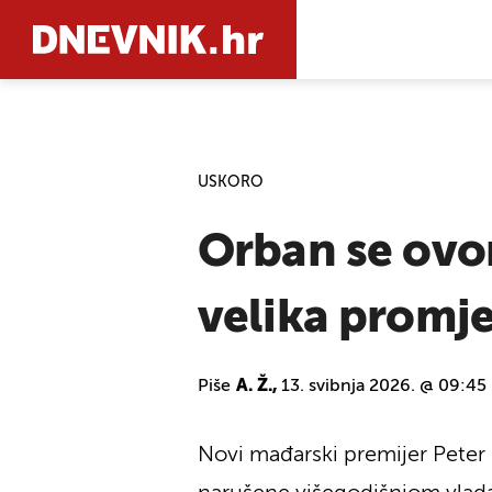
PRETRAŽIT
USKORO
Orban se ovo
velika promj
Piše
A. Ž.,
13. svibnja 2026. @ 09:45
Novi mađarski premijer Pete