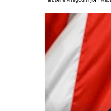
narušene višegodišnjom vlad